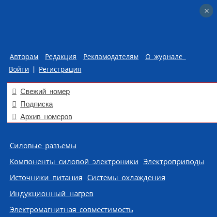
×
×
Авторам
Редакция
Рекламодателям
О журнале
Войти
|
Регистрация
Свежий номер
Подписка
Архив номеров
Skip to content
Силовые разъемы
Компоненты силовой электроники
Электроприводы
Источники питания
Системы охлаждения
Индукционный нагрев
Электромагнитная совместимость