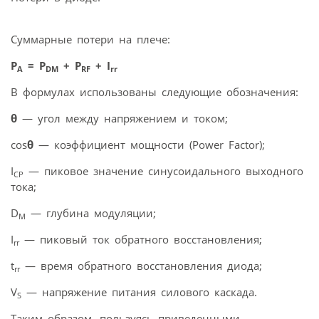
Суммарные потери на плече:
P
= P
+ P
+ I
A
DM
RF
rr
В формулах использованы следующие обозначения:
θ
— угол между напряжением и током;
cos
θ
— коэффициент мощности (Power Factor);
I
— пиковое значение синусоидального выходного
CP
тока;
D
— глубина модуляции;
M
I
— пиковый ток обратного восстановления;
rr
t
— время обратного восстановления диода;
rr
V
— напряжение питания силового каскада.
S
Таким образом, пользуясь приведенными