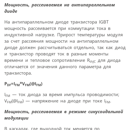
Мощность, рассеиваемая на антипараллельном
диоде
На антипараллельном диоде транзистора IGBT
мощность рассеивается при коммутации тока в
индуктивной нагрузке. Прирост температуры модуля
за счет рассеяния мощности на антипараллельном
диоде должен рассчитываться отдельно, так как диод
и транзистор проводят ток в разные моменты
времени и тепловое сопротивление R
для диода
thJC
отличается от значения данного параметра для
транзистора.
P
=I
*V
(@I
)
DF
FM
FM
FM
I
— ток диода за время импульса проводимости;
FM
V
(@I
) — напряжение на диоде при токе I
.
FM
FM
FM
Мощность, рассеиваемая в режиме синусоидальной
модуляции
В каскадах, где выходной ток меняется по