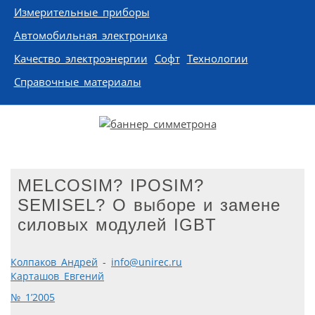
Измерительные приборы
Автомобильная электроника
Качество электроэнергии
Софт
Технологии
Справочные материалы
MELCOSIM? IPOSIM?
SEMISEL? О выборе и замене
силовых модулей IGBT
Колпаков Андрей
-
info@unirec.ru
Карташов Евгений
№ 1’2005