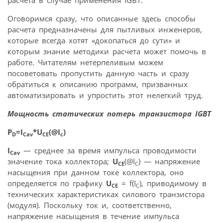
Оговоримся сразу, что описанные здесь способы
расчета предназначены для пытливых инженеров,
которые всегда хотят «докопаться до сути» и
которым знание методики расчета может помочь в
работе. Читателям нетерпеливым можем
посоветовать пропустить данную часть и сразу
обратиться к описанию программ, призванных
автоматизировать и упростить этот нелегкий труд.
Мощность статических потерь транзистора IGBT
P
=I
*U
(@I
)
D
Cav
CE
c
I
— среднее за время импульса проводимости
Cav
значение тока коллектора;
U
(@I
) — напряжение
С
CE
насыщения при данном токе коллектора, оно
определяется по графику
U
= f(I
), приводимому в
С
CE
технических характеристиках силового транзистора
(модуля). Поскольку ток и, соответственно,
напряжение насыщения в течение импульса