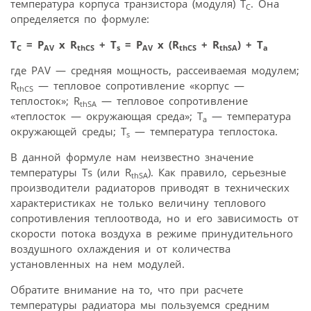
температура корпуса транзистора (модуля) Т
. Она
C
определяется по формуле:
Т
= P
x R
+ T
= P
x (R
+ R
) + T
C
AV
thCS
s
AV
thCS
thSA
a
где PAV — средняя мощность, рассеиваемая модулем;
R
— тепловое сопротивление «корпус —
thCS
теплосток»; R
— тепловое сопротивление
thSA
«теплосток — окружающая среда»; T
— температура
a
окружающей среды; T
— температура теплостока.
s
В данной формуле нам неизвестно значение
температуры Ts (или R
). Как правило, серьезные
thSA
производители радиаторов приводят в технических
характеристиках не только величину теплового
сопротивления теплоотвода, но и его зависимость от
скорости потока воздуха в режиме принудительного
воздушного охлаждения и от количества
установленных на нем модулей.
Обратите внимание на то, что при расчете
температуры радиатора мы пользуемся средним