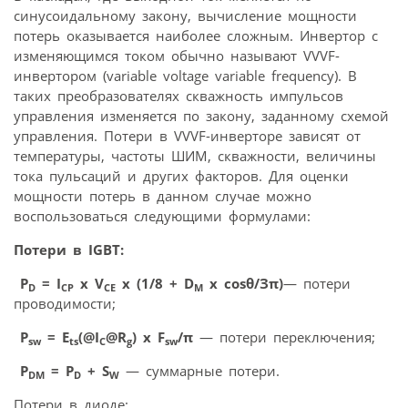
синусоидальному закону, вычисление мощности
потерь оказывается наиболее сложным. Инвертор с
изменяющимся током обычно называют VVVF-
инвертором (variable voltage variable frequency). В
таких преобразователях скважность импульсов
управления изменяется по закону, заданному схемой
управления. Потери в VVVF-инверторе зависят от
температуры, частоты ШИМ, скважности, величины
тока пульсаций и других факторов. Для оценки
мощности потерь в данном случае можно
воспользоваться следующими формулами:
Потери в IGBT:
P
= I
x V
x (1/8 + D
x cosθ/Зπ)
— потери
D
CP
CE
M
проводимости;
P
= E
(@I
@R
) x F
/π
— потери переключения;
sw
ts
C
g
sw
P
= P
+ S
— суммарные потери.
DM
D
W
Потери в диоде: