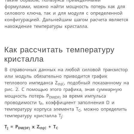
формулами, можно найти мощность потерь как для
силового ключа, так и для модуля с определенной
конфигурацией. Дальнейшим шагом расчета является
нахождение температуры кристалла.
Как рассчитать температуру
кристалла
В справочных данных на любой силовой транзистор
или модуль обязательно приводится график
теплового импеданса Z
, подобный показанному на
thJC
рис. 2. С помощью этого графика, зная суммарную
мощность потерь Р
за время импульса
DM(DF)
проводимости t
, коэффициент заполнения D и
Р
температуру корпуса элемента T
, можно определить
С
температуру кристалла T
:
J
T
= Р
x Z
+ Т
J
DM(DF)
thJC
C