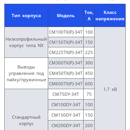
Ток,
Класс
Тип корпуса
Модель
Т
А
напряжения
CM100TX(P)-34T
100
Низкопрофильный
CM150TX(P)-34T
150
корпус типа NX
CM225TX(P)-34T
225
CM300TX(P)-34T
300
Выводы
управления под
CM450TX(P)-34T
450
пайку/пружинные
CM600TX(P)-34T
600
1,7 кВ
CM75DY-34T
75
CM100DY-34T
100
CM150DY-34T
150
Стандартный
корпус
CM200DY-34T
200