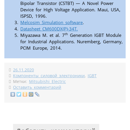
Bipolar Transistor (CSTBT) — A Novel Power
Device for High Voltage Application. Maui, USA,
ISPSD, 1996.
Melcosim Simulation software
.
Datasheet CM600DX(P)-34T.
th
Miyazawa M. et al. 7
Generation IGBT Module
for Industrial Applications. Nuremberg, Germany,
PCIM Europe, 2014.
26.11.2020
Компоненты силовой электроники
,
IGBT
Метки:
Mitsubishi Electric
Оставить комментарий