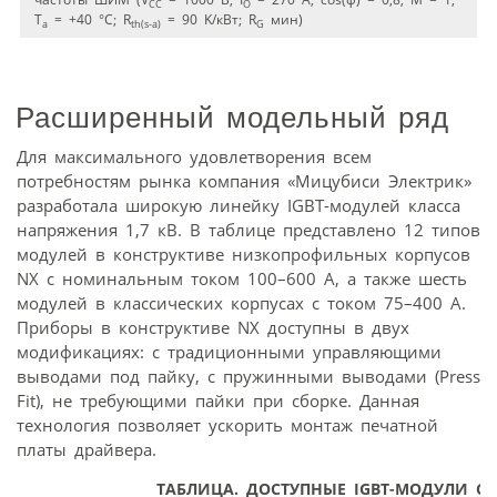
CC
O
T
= +40 °C; R
= 90 K/кВт; R
мин)
a
th(s-a)
G
Расширенный модельный ряд
Для максимального удовлетворения всем
потребностям рынка компания «Мицубиси Электрик»
разработала широкую линейку IGBT-модулей класса
напряжения 1,7 кВ. В таблице представлено 12 типов
модулей в конструктиве низкопрофильных корпусов
NX с номинальным током 100–600 А, а также шесть
модулей в классических корпусах с током 75–400 А.
Приборы в конструктиве NX доступны в двух
модификациях: с традиционными управляющими
выводами под пайку, с пружинными выводами (Press
Fit), не требующими пайки при сборке. Данная
технология позволяет ускорить монтаж печатной
платы драйвера.
ТАБЛИЦА. ДОСТУПНЫЕ IGBT-МОДУЛИ С