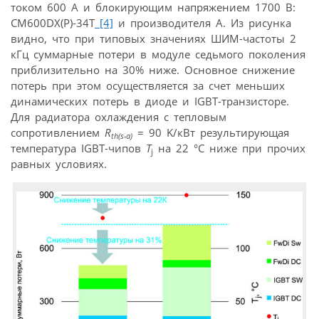
током 600 А и блокирующим напряжением 1700 В:
CM600DX(P)-34T
[4]
и производителя А. Из рисунка
видно, что при типовых значениях ШИМ-частоты 2
кГц суммарные потери в модуле седьмого поколения
приблизительно на 30% ниже. Основное снижение
потерь при этом осуществляется за счет меньших
динамических потерь в диоде и IGBT-транзисторе.
Для радиатора охлаждения с тепловым
сопротивлением
R
= 90 K/кВт результирующая
th(s-a)
температура IGBT-чипов
T
на 22 °С ниже при прочих
j
равных условиях.