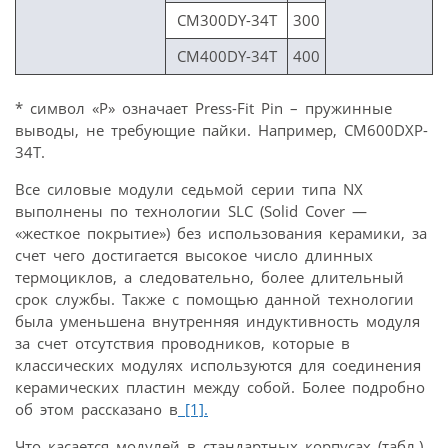
CM300DY-34T
300
CM400DY-34T
400
* символ «P» означает Press-Fit Pin – пружинные
выводы, не требующие пайки. Например, CM600DXP-
34T.
Все силовые модули седьмой серии типа NX
выполнены по технологии SLC (Solid Cover —
«жесткое покрытие») без использования керамики, за
счет чего достигается высокое число длинных
термоциклов, а следовательно, более длительный
срок службы. Также с помощью данной технологии
была уменьшена внутренняя индуктивность модуля
за счет отсутствия проводников, которые в
классических модулях используются для соединения
керамических пластин между собой. Более подробно
об этом рассказано в
[1].
Что касается модулей в стандартных корпусах (табл.),