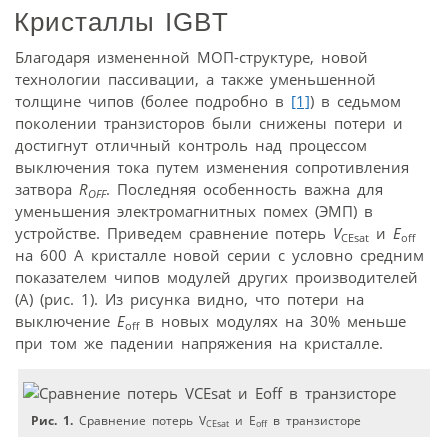
Кристаллы IGBT
Благодаря измененной МОП-структуре, новой
технологии пассивации, а также уменьшенной
толщине чипов (более подробно в
[1]
) в седьмом
поколении транзисторов были снижены потери и
достигнут отличный контроль над процессом
выключения тока путем изменения сопротивления
затвора
R
. Последняя особенность важна для
OFF
уменьшения электромагнитных помех (ЭМП) в
устройстве. Приведем сравнение потерь
V
и
E
CEsat
off
на 600 А кристалле новой серии с условно средним
показателем чипов модулей других производителей
(А) (рис. 1). Из рисунка видно, что потери на
выключение
E
в новых модулях на 30% меньше
off
при том же падении напряжения на кристалле.
Рис. 1.
Сравнение потерь V
и E
в транзисторе
CEsat
off