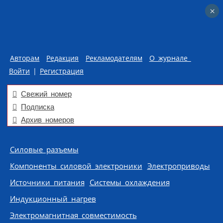
×
×
Авторам
Редакция
Рекламодателям
О журнале
Войти
|
Регистрация
Свежий номер
Подписка
Архив номеров
Skip to content
Силовые разъемы
Компоненты силовой электроники
Электроприводы
Источники питания
Системы охлаждения
Индукционный нагрев
Электромагнитная совместимость