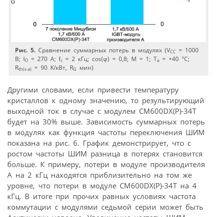
Рис. 5.
Сравнение суммарных потерь в модулях (V
= 1000
CC
В; I
= 270 A; f
= 2 кГц; cos(φ) = 0,8; M = 1; T
= +40 °C;
O
c
a
R
= 90 K/кВт, R
мин)
th(s-a)
G
Другими словами, если привести температуру
кристаллов к одному значению, то результирующий
выходной ток в случае с модулем CM600DX(P)-34T
будет на 30% выше. Зависимость суммарных потерь
в модулях как функция частоты переключения ШИМ
показана на рис. 6. График демонстрирует, что с
ростом частоты ШИМ разница в потерях становится
больше. К примеру, потери в модуле производителя
А на 2 кГц находятся приблизительно на том же
уровне, что потери в модуле CM600DX(P)-34T на 4
кГц. В итоге при прочих равных условиях частота
коммутации с модулями седьмой серии может быть