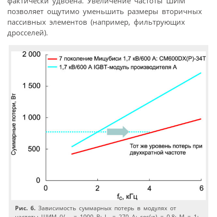
фактически удвоена. Увеличение частоты ШИМ
позволяет ощутимо уменьшить размеры вторичных
пассивных элементов (например, фильтрующих
дросселей).
Рис. 6.
Зависимость суммарных потерь в модулях от
частоты ШИМ (V
= 1000 В; I
= 270 A; cos(φ) = 0,8; M = 1;