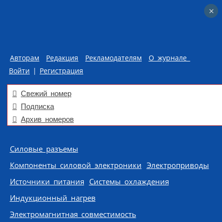
×
×
Авторам
Редакция
Рекламодателям
О журнале
Войти
|
Регистрация
Свежий номер
Подписка
Архив номеров
Skip to content
Силовые разъемы
Компоненты силовой электроники
Электроприводы
Источники питания
Системы охлаждения
Индукционный нагрев
Электромагнитная совместимость