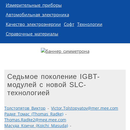
Измерительные приборы
Автомобильная электроника
Качество электроэнергии
Софт
Технологии
Справочные материалы
Седьмое поколение IGBT-
модулей с новой SLC-
технологией
Толстопятов Виктор
-
Victor.Tolstopyatov@mer.mee.com
Радке Томас (Thomas Radke)
-
Thomas.Radke2@meg.mee.com
Масуда Коичи (Koichi Masuda)
-