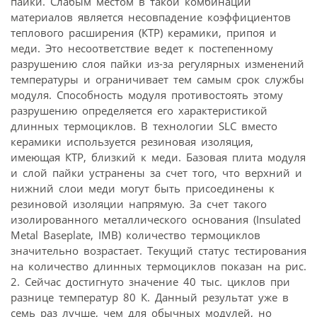
пайки. Слабым местом в такой комбинации
материалов является несовпадение коэффициентов
теплового расширения (КТР) керамики, припоя и
меди. Это несоответствие ведет к постепенному
разрушению слоя пайки из-за регулярных изменений
температуры и ограничивает тем самым срок службы
модуля. Способность модуля противостоять этому
разрушению определяется его характеристикой
длинных термоциклов. В технологии SLC вместо
керамики используется резиновая изоляция,
имеющая КТР, близкий к меди. Базовая плита модуля
и слой пайки устранены за счет того, что верхний и
нижний слои меди могут быть присоединены к
резиновой изоляции напрямую. За счет такого
изолированного металлического основания (Insulated
Metal Baseplate, IMB) количество термоциклов
значительно возрастает. Текущий статус тестирования
на количество длинных термоциклов показан на рис.
2. Сейчас достигнуто значение 40 тыс. циклов при
разнице температур 80 К. Данный результат уже в
семь раз лучше, чем для обычных модулей, но