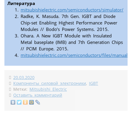
Литература
mitsubishielectric.com/semiconductors/simulator/
Radke, K. Masuda. 7th Gen. IGBT and Diode
Chip-set Enabling Highest Performance Power
Modules // Bodo’s Power Systems. 2015.
Ohara. A New IGBT Module with Insulated
Metal baseplate (IMB) and 7th Generation Chips
// PCIM Europe. 2015.
mitsubishielectric.com/semiconductors/files/manuals/
20.03.2020
Компоненты силовой электроники
,
IGBT
Метки:
Mitsubishi Electric
Оставить комментарий