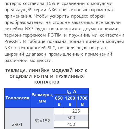
потерях составила 15% в сравнении с модулями
предыдущей серии NX6 при типовых параметрах
применения. Чтобы ускорить процесс сборки
преобразователей на стороне заказчика, все модули
линейки NX7 будут поставляться с двумя опциями:
термоинтерфейсом PC-TIM и пружинными контактами
PressFit. В таблице показана полная линейка модулей
NX7 с технологией SLC, позволяющая покрыть
широкий диапазон промышленных применений
различной мощности.
ТАБЛИЦА. ЛИНЕЙКА МОДУЛЕЙ NX7 С
ОПЦИЯМИ PC-TIM И ПРУЖИННЫХ
КОНТАКТОВ
I
, A
C
Размеры,
Топология
650
1200
1700
мм
В
В
В
225
300
62×152
2-в-1
450