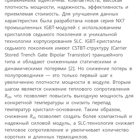
применениях идентичны: компактность, высокая
плотность мощности, надежность, эффективность и
приемлемая стоимость. Для улучшения данных
характеристик была разработана новая серия NX7
промышленных IGBT-модулей с использованием
кристаллов седьмого поколения и уникальной
технологии корпусирования SLC. IGBT-кристаллы
седьмого поколения имеют CSTBT-структуру (Carrier
Stored Trench Gate Bipolar Transistor) траншейного
типа и обладают сниженными статическими и
динамическими потерями [2]. Но снижение потерь в
полу­проводнике — это только первый шаг к
увеличению плотности мощности в модуле. Вторым
шагом является снижение теплового сопротивления
R
, что позволяет повысить выходную мощность для
th
конкретной температуры и снизить перепад
температур кристалл–основание. Таким образом,
снижение
R
позволяет создать более компактный и
th
надежный силовой модуль, а SLC-технология снижает
тепловое сопротивление и увеличивает количество
коротких и длинных термоциклов.