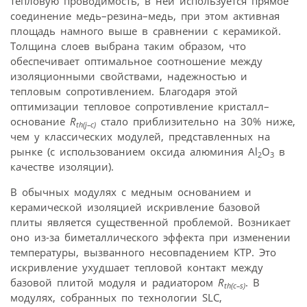
тепловую проводимость, в ней используется прямое
соединение медь–резина–медь, при этом активная
площадь намного выше в сравнении с керамикой.
Толщина слоев выбрана таким образом, что
обеспечивает оптимальное соотношение между
изоляционными свойствами, надежностью и
тепловым сопротивлением. Благодаря этой
оптимизации тепловое сопротивление кристалл–
основание
R
стало приблизительно на 30% ниже,
th(j–c)
чем у классических модулей, представленных на
рынке (с использованием оксида алюминия Al
O
в
2
3
качестве изоляции).
В обычных модулях с медным основанием и
керамической изоляцией искривление базовой
плиты является существенной проблемой. Возникает
оно из-за биметаллического эффекта при изменении
температуры, вызванного несовпадением КТР. Это
искривление ухудшает тепловой контакт между
базовой плитой модуля и радиатором
R
. В
th(c–s)
модулях, собранных по технологии SLC,