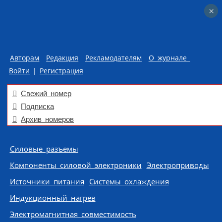
×
×
Авторам
Редакция
Рекламодателям
О журнале
Войти
|
Регистрация
Свежий номер
Подписка
Архив номеров
Skip to content
Силовые разъемы
Компоненты силовой электроники
Электроприводы
Источники питания
Системы охлаждения
Индукционный нагрев
Электромагнитная совместимость