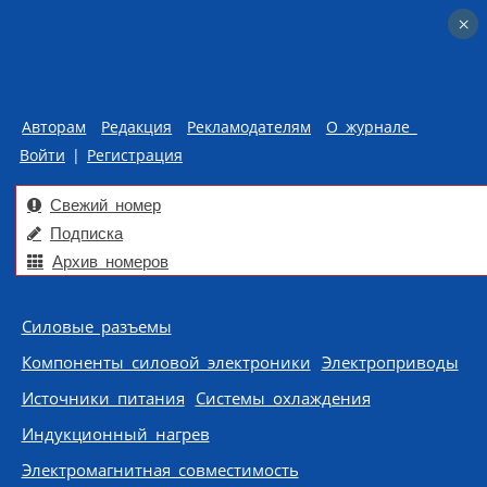
×
×
Авторам
Редакция
Рекламодателям
О журнале
Войти
|
Регистрация
Свежий номер
Подписка
Архив номеров
Skip to content
Силовые разъемы
Компоненты силовой электроники
Электроприводы
Источники питания
Системы охлаждения
Индукционный нагрев
Электромагнитная совместимость