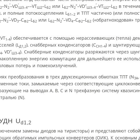
‘
‘
«
«
‘
–N
–VD
––VT
–L
или L
–N
–VD
–VT
–L
в течение
2
2
Ш3–4
Ш2
Б2
Б2
2
Ш3–4
Ш2
Б2
 и полные потокосцепления L
и ТПТ частично (или полнос
Б1–2
‘
«
–N
–VD
–C
–L
или L
–N
–VD
–C
–L
(«обратноходовая» т
2
2
3
Ф2
Б2
Б2
2
4
Ф2
Б2
(VT
) обеспечивается с помощью нерассеивающих (тепла) де
1-4
селей (L
), снабберных конденсаторов (С
) и шунтирующ
Д1,2
СН1-4
«
, VD
). Снабберные конденсаторы разряжаются через шу
4
Ш3-4
 накопленную энергию коммутации для дальнейшего ее использ
ловых потерь и помехоизлучений.
ях преобразования в трех двухсекционных обмотках ТПТ (N
3A
менные токи, замыкаемые через соответствующие циклоконв
бразующие на выводах А, В, С и N трехфазную систему квазиси
тралью (N).
УДН U
d
1,2
ключением замены диодов на тиристоры) и представляют собо
ющих обратимых импульсных конвертеров (ОИК). К основным 