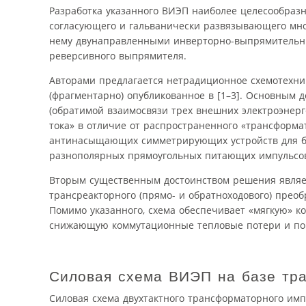
Разработка указанного ВИЭП наиболее целесо­образ
согласующего и гальванически развязывающего мно
нему двунаправленными инверторно-выпрямитель
реверсивного выпрямителя.
Авторами предлагается нетрадиционное схемотехни
(фрагментарно) опубликованное в [1–3]. Основным
(обратимой взаимосвязи трех внешних электроэнерг
тока» в отличие от распространенного «трансформ
антинасыщающих симметрирующих устройств для бы
разно­полярных прямоугольных питающих импульсо
Вторым существенным достоинством решения являет
трансреакторного (прямо- и обратноходового) пре
Помимо указанного, схема обеспечивает «мягкую» к
снижающую коммутационные тепловые потери и по
Силовая схема ВИЭП на базе тра
Силовая схема двухтактного трансформаторного имп