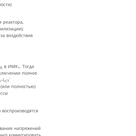
ости)
 реактора,
илизации);
за воздействия
;
С
в ИМК
. Тогда
Б
1
включении полное
‘
–L
Б
СТ
(или полностью)
ессы
о воспроизводятся
нивания напряжений
нно) коммутировать