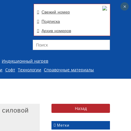
×
×
Свежий номер
Подписка
Архив номеров
Поиск
Индукционный нагрев
ии
Софт
Технологии
Справочные материалы
 силовой
Метки