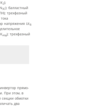
МК
);
2
 N
); балластный
3C
ПН); трехфазный
 тока
тор напряжения
U
с
Б
делительное
 К
); трехфазный
иэд
 инвертор прямо­
. При этом, в
 секции обмотки
азличать два