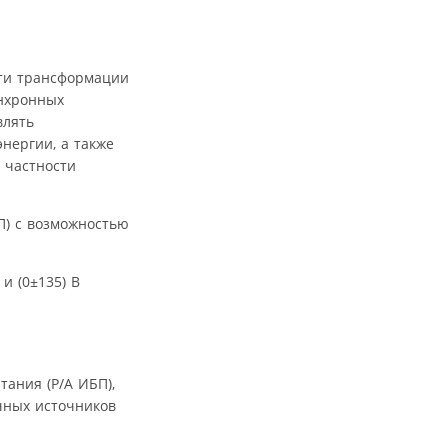
сти трансформации
инхронных
влять
нергии, а также
 частности
П) с возможностью
и (0±135) В
ания (Р/А ИБП),
чных источников