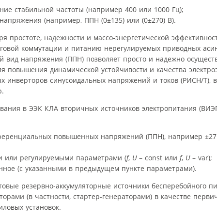
е стабильной частоты (например 400 или 1000 Гц);
ряжения (например, ППН (0±135) или (0±270) В).
я простоте, надежности и массо-энергетической эффективно
здуговой коммутации и питанию нерегулируемых приводных ас
рой вид напряжения (ППН) позволяет просто и надежно осущест
я повышения динамической устойчивости и качества электроэ
х инверторов синусоидальных напряжений и токов (РИСН/Т), в
ю.
ования в ЭЭК КЛА вторичных источников электропитания (ВИЭ
ференциальных повышенных напряжений (ППН), например ±27 
и или регулируемыми параметрами (
f
,
U
– const или
f
,
U
– var);
ное (с указанными в предыдущем пункте параметрами).
овые резервно-аккумуляторные источники бесперебойного пит
орами (в частности, стартер-генераторами) в качестве перви
иловых установок.