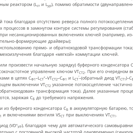
ным реактором (L
и L
), помимо обратимости (двунаправленн
ст
ур
тока благодаря отсутствию реверса полного потокосцепления
 процессов в замкнутом контуре системы регулирования (стаб
» при несанкционированных включениях ключей (например, из-
ительно-формирующие драйверы);
использованию прямо- и обратно­ходовой трансформации тока
мехоизлучения благодаря «мягкой» коммутации ключей.
(или произвести начальную зарядку) буферного конденсатора 
сокочастотное управление ключом VT
. При его очередном 
СТ2
«
‘
ками в цепях С
–L
–VT
–С
и L
–(обратный диод VT
)–С
Ф1
СТ
СТ2
Ф1
СТ
СТ1
ующем выключении VT
указанное потокосцепление частично 
СТ2
обратноходовая» трансформация тока). Далее указанные проц
ются, заряжая С
до требуемого напряжения.
Б
ии из буферного конденсатора С
в аккумуляторную батарею, т
Б
и включениями вентиля VS
при выключениях VT
.
1
СТ
СТ1
«
иод (VD
), благодаря чему для автоматического самовырав
УР
аточно с постоянной высокой частотой одновременно (синхро