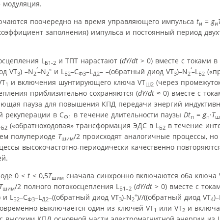
 модуляция.
чаются поочередно на время управляющего импульса
t
=
g
и
и
коэффициент заполнения) импульса и постоянный период двух
осцепления L
и ТПТ нарастают (
dY
/
dt
> 0) вместе с токами в
Б1-2
‘
«
‘
од VT
) –N
–N
и L
–С
–L
– –(обратный диод VT
)–N
–L
(«п
3
2
2
Б2
Ф3
Д2
3
2
Б2
VT
и включения шунтирующего ключа VT
(через промежуто
1
Ш2
цепления приблизительно сохраняются (
dY
/
dt
≈ 0) вместе с тока
ющая пауза для повышения КПД передачи энергий индуктивн
 рекуперации в С
в течение длительности паузы
Dt
=
g
·
Т
Ф1
п
п
ш
L
(«обратноходовая» трансформация ЭДС в L
в течение инт
Б2
Б2
щем полупериоде
Т
/2 происходят аналогичные процессы, но
шим
оцессы высокочастотно-периодически качественно повторяются
й.
оде 0 ≤
t
≤ 0,5
Т
сначала синхронно включаются оба ключа 
шим
Т
/2 полного потокосцепления L
(
dY
/
dt
> 0) вместе с тока
шим
Б1–2
«
 и L
–С
–L
–((обратный диод VT
)-N
)//((обратный диод VT
)
Б2
Ф3
Д2
3
2
4
дновременно выключается один из ключей VT
или VT
и включа
1
2
 с высоким КПД основной части электромагнитной энергии из 