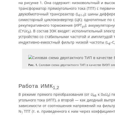
на рисунке 1. Она содержит: низковольтный и выс
трансформатор прямоугольного тока (ТПТ) с первич
двухобмоточный трансреактор (L
); шины диффер
Б1-2
симисторный циклоконвертер (ЦК); однотипные по с
рекуперативного торможения (ИРТ
); аккумуляторн
рт
(СтUс
). В состав ЭЭК входят: исполнительный элек
Б
устройство со стабильными частотой и амплитудой
индуктивно-емкостный фильтр низкой частоты (L
–С
ф
Рис. 1.
Силовая схема двухтактного ТИП в качестве ВИЭП эл
Работа ИМК
1,2
В режиме прямого преобразования (от
U
к 0±
U
) 
АБ
d
угольного тока (ИПТ), а второй — как диодный вы
зависимости от соотношения напряжений на фильтр
N
ТПТ (т. е. приведенного к ним через коэффици
1