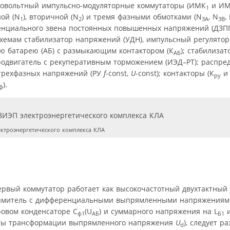
оковольтный импульсно-модуляторные коммутаторы (ИМК
и И
1
ной (N
), вторичной (N
) и тремя фазными обмотками (N
, N
,
1
2
3A
3B
енциального звена постоянных повышенных напряжений (ДЗП
хемам стабилизатор напряжений (УДН), импульсный регулятор
ую батарею (АБ) с размыкающим контактором (К
); стабилиза
АБ
тродвигатель с рекуперативным торможением (ИЭД–РТ); распре
 трехфазных напряжений (РУ
f
-const,
U
-const); контакторы (К
и
ру
).
ф
ектроэнергетического комплекса КЛА
первый коммутатор работает как высокочастотный двухтактный
прямитель с дифференциальными выпрямленными напряжениями
овом конденсаторе С
(U
) и суммарного напряжения на L
и
ф1
АБ
Б1
енты трансформации выпрямленного напряжения
U
), следует р
d