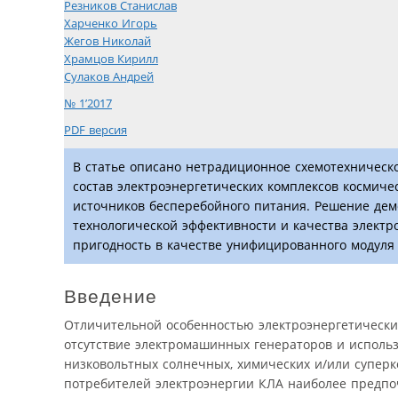
Резников Станислав
Харченко Игорь
Жегов Николай
Храмцов Кирилл
Сулаков Андрей
№ 1’2017
PDF версия
В статье описано нетрадиционное схемотехническ
состав электроэнергетических комплексов космиче
источников бесперебойного питания. Решение дем
технологической эффективности и качества электр
пригодность в качестве унифицированного модуля
Введение
Отличительной особенностью электроэнергетических
отсутствие электромашинных генераторов и исполь
низковольтных солнечных, химических и/или суперк
потребителей электроэнергии КЛА наиболее предпо