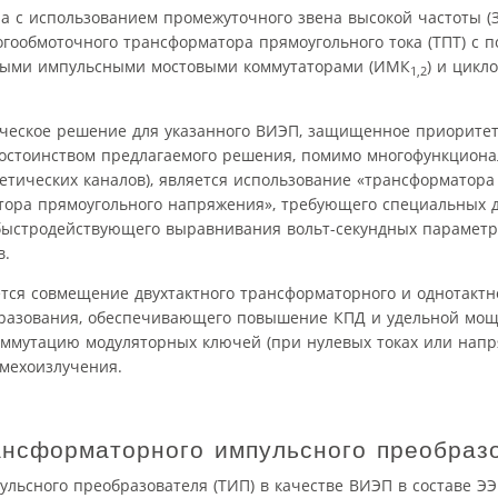
на с использованием промежуточного звена высокой частоты (З
гообмоточного трансформатора прямоугольного тока (ТПТ) с 
ными импульсными мостовыми коммутаторами (ИМК
) и цикл
1,2
ческое решение для указанного ВИЭП, защищенное приоритет
 достоинством предлагаемого решения, помимо многофункцион
етических каналов), является использование «трансформатора
атора прямоугольного напряжения», требующего специальных
стродействующего выравнивания вольт-секундных параметро
в.
ся совмещение двухтактного трансформаторного и однотактн
образования, обеспечивающего повышение КПД и удельной мо
оммутацию модуляторных ключей (при нулевых токах или напр
мехоизлучения.
нсформаторного импульсного преобраз
ульсного преобразователя (ТИП) в качестве ВИЭП в составе Э