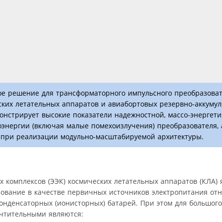
ое решение для трансформаторного импульсного преобразоват
ских летательных аппаратов и авиабортовых резервно-аккуму
онстрирует высокие показатели надежностной, массо-энергети
оэнергии (включая малые помехоизлучения) преобразователя, 
 при реализации модульно-масштабируемой архитектуры.
 комплексов (ЭЭК) космических летательных аппаратов (КЛА) 
зование в качестве первичных источников электропитания от
онденсаторных (ионисторных) батарей. При этом для большог
чтительными являются: