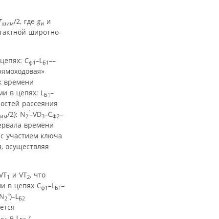
Т
/2, где
g
и
шим
и
тактной широтно-
 цепях: С
–L
––
ф1
Б1
рямоходовая»
к времени
ми в цепях: L
–
Б1
остей рассеяния
‘
/2); N
–VD
–С
–
им
2
3
Ф2
ервала времени
 с участием ключа
, осуществляя
VT
и VT
, что
1
2
ми в цепях С
–L
–
ф1
Б1
«
–N
)–L
2
Б2
ется
L
в L
с