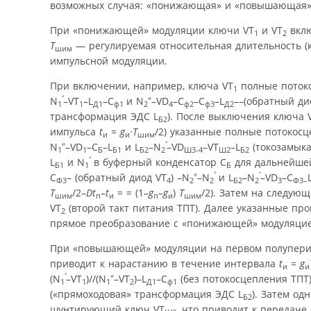
возможных случая: «понижающая» и «повышающая»
При «понижающей» модуляции ключи VT
и VT
вклю
1
2
Т
— регулируемая относительная длительность (
шим
импульсной модуляции.
При включении, например, ключа VT
полные поток
1
‘
«
N
–VT
–L
–С
и N
–VD
–C
–С
–L
––(обратный ди
1
1
Д1
ф1
2
4
ф2
ф3
Д2
трансформация ЭДС L
). После выключения ключа 
Б2
импульса
t
=
g
·
Т
/2) указанные полные потокос
и
и
шим
«
‘
N
–VD
–C
–L
и L
–N
–VD
–VT
–L
(токозамыка
1
1
Б
Б1
Б2
2
Ш3-4
Ш2
Б2
‘
L
и N
в буферный конденсатор C
для дальнейшей
Б1
1
Б
«
‘
‘
С
– (обратный диод VT
) –N
–N
и L
–N
–VD
–C
Ф3
4
2
2
Б2
2
3
Ф3–
Т
/2–
Dt
–
t
= = (1–
g
–
g
)
Т
/2). Затем на следую
шим
п
и
п
и
шим
VT
(второй такт питания ТПТ). Далее указанные пр
2
прямое преобразование с «понижающей» модуляцие
При «повышающей» модуляции на первом полупери
приводит к нарастанию в течение интервала
t
=
g
и
и
‘
«
(N
–VT
)//(N
–VT
)–L
–С
(без потокосцепления ТПТ)
1
1
1
2
Д1
ф1
(«прямоходовая» трансформация ЭДС L
). Затем о
Б2
шунтирующий ключ VT
, что приводит к передаче