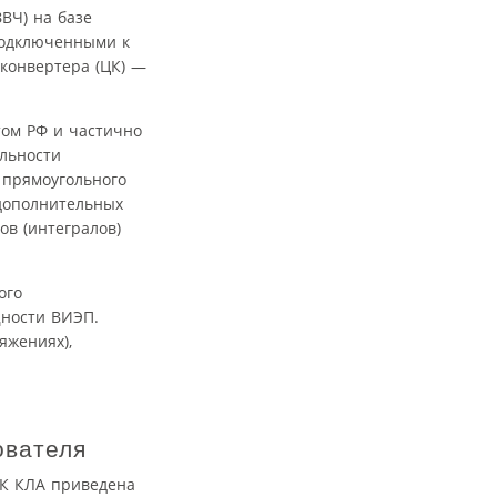
ВЧ) на базе
подключенными к
оконвертера (ЦК) —
ом РФ и частично
альности
 прямоугольного
 дополнительных
в (интегралов)
ого
щности ВИЭП.
яжениях),
ователя
ЭК КЛА приведена