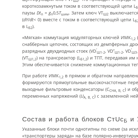
Ш2
короткозамкнутым током в соответствующей цепи L
Б
паузы
Dt
=
g
0,5
Т
. Затем ключ VT
выключается,
п
п
шим
Ш2
(
dY
/
dt
< 0) вместе с током в соответствующей цепи L
Б
в L
).
Б2
«Мягкая» коммутация модуляторных ключей ИМК
1,2
снабберных цепочек, состоящих из демпферных дрос
‘
«
‘
разрядных двухдиодных стоек (VD
, VD
, VD
Ш1-2
Ш1-2
Ш3-
(VT
) на трансреактор (L
) и ТПТ, передавая им
Ш1,2
Б1,2
Этим обеспечивается снижение коммутационных теп
При работе ИМК
в прямом и обратном направлени
1,2
формируются прямоугольные высокочастотные пере
выходные фильтровые конденсаторы (С
) и о
СНА, В, С
переменных напряжений (
U
) с заземленной ней
А, В, С
Состав и работа блоков СтUс
и 
Б
Указанные блоки почти однотипны по схеме (за ис
«транспортеры заряда» на базе полярно-инвертиру