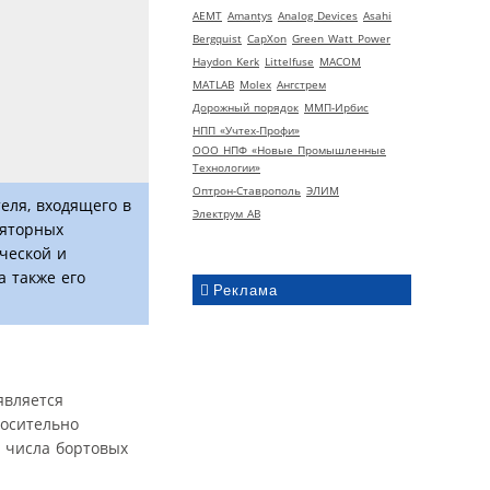
AEMT
Amantys
Analog Devices
Asahi
Bergquist
CapXon
Green Watt Power
Haydon Kerk
Littelfuse
MACOM
MATLAB
Molex
Ангстрем
Дорожный порядок
ММП-Ирбис
НПП «Учтех-Профи»
ООО НПФ «Новые Промышленные
Технологии»
Оптрон-Ставрополь
ЭЛИМ
еля, входящего в
Электрум АВ
ляторных
ческой и
а также его
Реклама
является
носительно
о числа бортовых