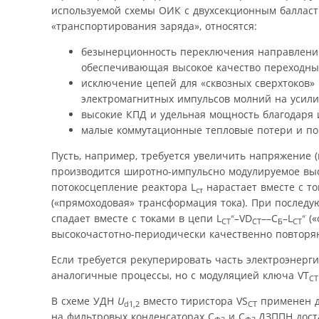
используемой схемы ОИК с двухсекционным балласт
«транспортирования заряда», относятся:
безынерционность переключения направлений 
обеспечивающая высокое качество переходных
исключение цепей для «сквозных сверх­токов
электромагнитных импульсов молний на усил
высокие КПД и удельная мощность благодаря 
малые коммутационные тепловые потери и по
Пусть, например, требуется увеличить напряжение 
производится широтно-импульсно модулируемое вы
потокосцепление реактора L
нарастает вместе с то
ст
(«прямоходовая» трансформация тока). При послед
«
«
спадает вместе с токами в цепи L
–VD
––С
–L
(«
СТ
СТ
Б
СТ
высокочастотно-периодически качественно повторя
Если требуется рекуперировать часть электроэнерг
аналогичные процессы, но с модуляцией ключа VT
СТ
В схеме УДН
U
вместо тиристора VS
применен д
d1,2
СТ
на фильтровых конденсаторах С
и С
ДЗППН дост