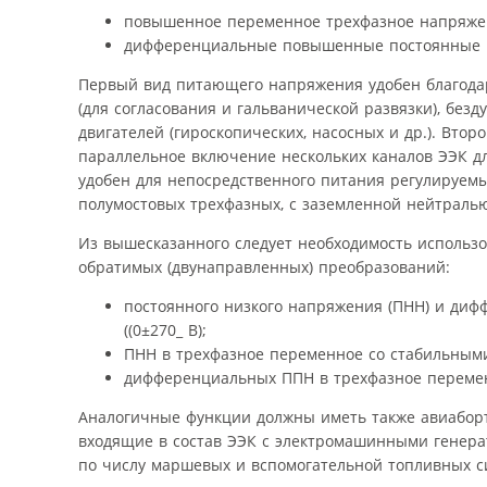
повышенное переменное трехфазное напряжени
дифференциальные повышенные постоянные нап
Первый вид питающего напряжения удобен благодар
(для согласования и гальванической развязки), бе
двигателей (гироскопических, насосных и др.). Вто
параллельное включение нескольких каналов ЭЭК дл
удобен для непосредственного питания регулируемы
полумостовых трехфазных, с заземленной нейтраль
Из вышесказанного следует необходимость использ
обратимых (двунаправленных) преобразований:
постоянного низкого напряжения (ПНН) и диф
((0±270_ В);
ПНН в трехфазное переменное со стабильным
дифференциальных ППН в трехфазное перемен
Аналогичные функции должны иметь также авиаборт
входящие в состав ЭЭК с электромашинными генерат
по числу маршевых и вспомогательной топливных с