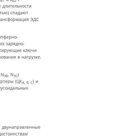
Б1
Б2
 длительности
тью) спадают
рансформация ЭДС
мпферно-
их зарядно-
нтирующие ключи
ования в нагрузке.
, N
, N
)
3B
3C
ертеры (ЦК
) и
А, В, С
нусоидальных
й двунаправленные
достоинствам