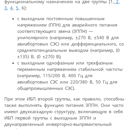
функциональному назначению на две группы [1,
2,
3,
4,
5,
6]:
с выходным постоянным повышенным
напряжением (ППН) для аварийного питания
соответствующего звена (ЗППН) —
униполярного (например, ±270 В, ±540 В для
авиабортовых СЭС) или дифференциального, со
среднепотенциальным выводом (например, (0
±135) В, (0 ±270) В);
с выходным однофазным или трехфазным
переменным напряжением стабильной частоты
(например, 115/200 В, 400 Гц для
авиабортовых СЭС или 220/380 В, 50 Гц для
общепромышленных СЭС).
При этом ИБП второй группы, как правило, способны
также выполнять функцию питания ЗППН. Они часто
имеют двухкаскадную структуру, включающую в себя
ИБП первой группы с выходным ЗППН и
двунаправленный инверторно-выпрямительный