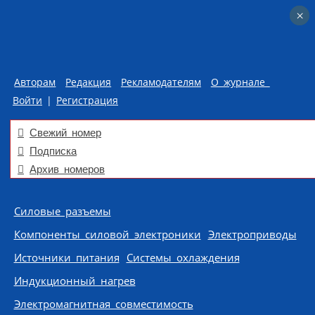
×
×
Авторам
Редакция
Рекламодателям
О журнале
Войти
|
Регистрация
Свежий номер
Подписка
Архив номеров
Skip to content
Силовые разъемы
Компоненты силовой электроники
Электроприводы
Источники питания
Системы охлаждения
Индукционный нагрев
Электромагнитная совместимость