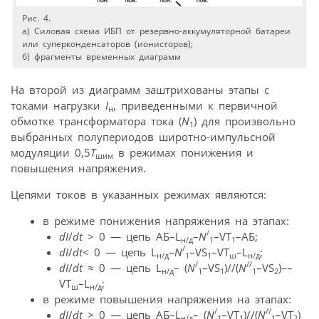
Рис. 4.
а) Силовая схема ИБП от резервно-аккумуляторной батареи
или суперконденсаторов (ионисторов);
б) фрагменты временных диаграмм
На второй из диаграмм заштрихованы этапы с
токами нагрузки
I
, приведенными к первичной
н
обмотке трансформатора тока (
N
) для произвольно
1
выбранных полупериодов широтно-импульсной
модуляции 0,5
Т
в режимах понижения и
шим
повышения напряжения.
Цепями токов в указанных режимах являются:
в режиме понижения напряжения на этапах:
/
dI
/
dt
> 0 — цепь АБ–L
–
N
–VT
–АБ;
н/д
1
1
/
dI
/
dt
< 0 — цепь L
–
N
–VS
–VT
–L
;
н/д
1
1
ш
н/д
/
//
dI
/
dt
≈ 0 — цепь L
– (
N
–VS
)//(
N
–VS
)––
н/д
1
1
1
2
VT
–L
;
ш
н/д
в режиме повышения напряжения на этапах:
/
//
dI
/
dt
> 0 — цепь АБ–L
– (
N
–VT
)//(
N
–VT
)
н/д
1
1
1
2