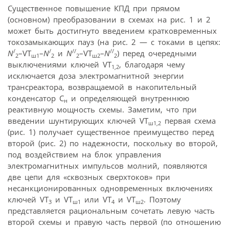
Существенное повышение КПД при прямом
(основном) преобразовании в схемах на рис. 1 и 2
может быть достигнуто введением кратковременных
токозамыкающих пауз (на рис. 2 — с токами в цепях:
/
/
//
//
N
–VT
–
N
и
N
–VT
–
N
) перед очередными
2
ш1
2
2
ш2
2
выключениями ключей VT
, благодаря чему
1,2
исключается доза электромагнитной энергии
трансреактора, возвращаемой в накопительный
конденсатор С
и определяющей внутреннюю
н
реактивную мощность схемы. Заметим, что при
введении шунтирующих ключей VT
первая схема
ш1,2
(рис. 1) получает существенное преимущество перед
второй (рис. 2) по надежности, поскольку во второй,
под воздействием на блок управления
электромагнитных импульсов молний, появляются
две цепи для «сквозных сверхтоков» при
несанкционированных одновременных включениях
ключей VT
и VT
или VT
и VT
. Поэтому
3
ш1
4
ш2
представляется рациональным сочетать левую часть
второй схемы и правую часть первой (по отношению