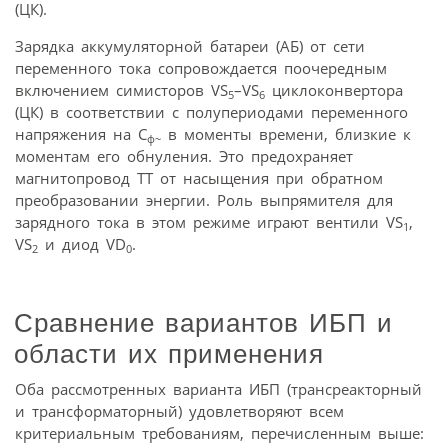
(ЦК).
Зарядка аккумуляторной батареи (АБ) от сети
переменного тока сопровождается поочередным
включением симисторов VS
–VS
циклоконвертора
5
6
(ЦК) в соответствии с полупериодами переменного
напряжения на С
в моменты времени, близкие к
ф~
моментам его обнуления. Это предохраняет
магнитопровод ТТ от насыщения при обратном
преобразовании энергии. Роль выпрямителя для
зарядного тока в этом режиме играют вентили VS
,
1
VS
и диод VD
.
2
0
Сравнение вариантов ИБП и
области их применения
Оба рассмотренных варианта ИБП (трансреакторный
и трансформаторный) удовлетворяют всем
критериальным требованиям, перечисленным выше: