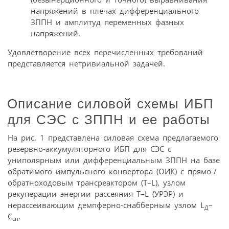
напряжений в плечах дифференциального
ЗППН и амплитуд переменных фазных
напряжений.
Удовлетворение всех перечисленных требований
представляется нетривиальной задачей.
Описание силовой схемы ИБП
для СЭС с ЗППН и ее работы
На рис. 1 представлена силовая схема предлагаемого
резервно-аккумуляторного ИБП для СЭС с
униполярным или дифференциальным ЗППН на базе
обратимого импульсного конвертора (ОИК) с прямо-/
обратноходовым трансреактором (Т–L), узлом
рекуперации энергии рассеяния Т–L (УРЭР) и
нерассеивающим демпферно-снабберным узлом L
–
Д
С
.
сн