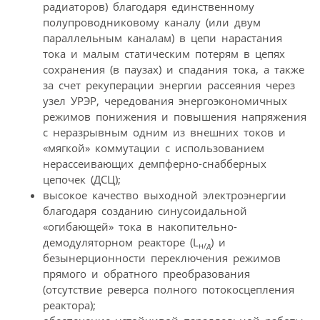
радиаторов) благодаря единственному
полупроводниковому каналу (или двум
параллельным каналам) в цепи нарастания
тока и малым статическим потерям в цепях
сохранения (в паузах) и спадания тока, а также
за счет рекуперации энергии рассеяния через
узел УРЭР, чередования энергоэкономичных
режимов понижения и повышения напряжения
с неразрывным одним из внешних токов и
«мягкой» коммутации с использованием
нерассеивающих демпферно-снабберных
цепочек (ДСЦ);
высокое качество выходной электроэнергии
благодаря созданию синусоидальной
«огибающей» тока в накопительно-
демодуляторном реакторе (L
) и
н/д
безынерционности переключения режимов
прямого и обратного преобразования
(отсутствие реверса полного потокосцепления
реактора);