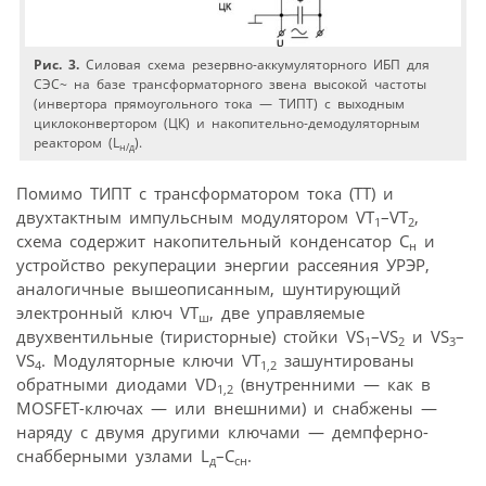
Рис. 3.
Силовая схема резервно-аккумуляторного ИБП для
СЭС~ на базе трансформаторного звена высокой частоты
(инвертора прямоугольного тока — ТИПТ) с выходным
циклоконвертором (ЦК) и накопительно-демодуляторным
реактором (L
).
н/д
Помимо ТИПТ с трансформатором тока (ТТ) и
двухтактным импульсным модулятором VT
–VT
,
1
2
схема содержит накопительный конденсатор С
и
н
устройство рекуперации энергии рассеяния УРЭР,
аналогичные вышеописанным, шунтирующий
электронный ключ VT
, две управляемые
ш
двухвентильные (тиристорные) стойки VS
–VS
и VS
–
1
2
3
VS
. Модуляторные ключи VT
зашунтированы
4
1,2
обратными диодами VD
(внутренними — как в
1,2
МОSFЕТ-ключах — или внешними) и снабжены —
наряду с двумя другими ключами — демпферно-
снабберными узлами L
–С
.
д
сн