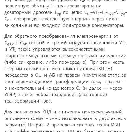
1
д
первичную обмотку L
трансреактора и на
1
дозаторный дроссель L
по цепи: С
–VT
–L
-L
–VT
–
ур
сн
1
1
ур
ур
С
, возвращая накопленную энергию через них в
сн
выходные и во входной фильтровые конденсаторы.
Для обратного преобразования электроэнергии от
С
к С
второй и третий модуляторные ключи VT
ф1,2
фп
2
и VT
также управляются высокочастотными
3
широтно-импульсными прямоугольными импульсами
(либо синхронно, либо поочередно). При этом часть
энергии вторичного источника питания (ЗППН)
передается в С
и АБ на первом (нечетном) этапе за
фп
счет «прямоходовой» трансформации тока, а затем —
в накопительный конденсатор С
(и далее — через
н
УРЭР) за счет «обратноходовой» (дозаторной)
трансформации тока.
Для повышения КПД и снижения помехоизлучений
описанную схему можно использовать в двухтактном
варианте. На рис. 2 приведена силовая схема ИБП
для дифференциального ЗППН на базе двухтактного