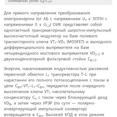
снабберным узлом (L
–С
).
Д
сн
Для прямого направления преобразования
электроэнергии (от АБ с напряжением
U
к ЗППН с
п
напряжениями 0 ±
U
) ОИК представляет собой
1,2
однотактный трансреакторный широтно-импульсный
высокочастотный модулятор на базе полевого
транзисторного ключа VT
–VD
(МОSFЕТ) и выходного
1
1
дифференциального выпрямителя на базе
четырехдиодного мостового выпрямителя VD
и
2–5
двухконденсаторной фильтровой стойки С
.
ф1,2
Энергия, накапливаемая индуктивностью рассеяния
первичной обмотки L
трансреактора T–L при
1
нарастании его полного потокосцепления с током в
цепи С
–VT
–L
–C
, передается после очередного
фп
1
1
фп
выключения ключа VT
накопительному
1
конденсатору С
с током через блокирующий диод
н
VD
, а затем через УРЭР (по сути — полярно-
Б
инвертирующий импульсный конвертор)
возвращается в С
. Высокий КПД в этом режиме
фп