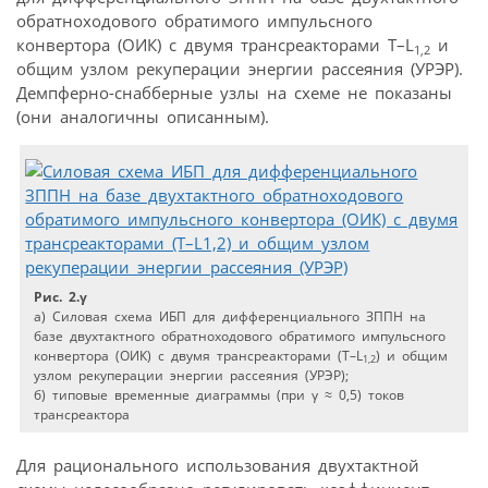
обратноходового обратимого импульсного
конвертора (ОИК) с двумя трансреакторами Т–L
и
1,2
общим узлом рекуперации энергии рассеяния (УРЭР).
Демпферно-снабберные узлы на схеме не показаны
(они аналогичны описанным).
Рис. 2.γ
а) Силовая схема ИБП для дифференциального ЗППН на
базе двухтактного обратноходового обратимого импульсного
конвертора (ОИК) с двумя трансреакторами (Т–L
) и общим
1,2
узлом рекуперации энергии рассеяния (УРЭР);
б) типовые временные диаграммы (при γ ≈ 0,5) токов
трансреактора
Для рационального использования двухтактной