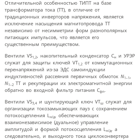
Отличительной особенностью ТИПТ на базе
трансформатора тока (ТТ), в отличие от
традиционных инверторов напряжения, является
исключение насыщения магнитопровода ТТ
независимо от несимметрии форм разнополярных
питающих импульсов, что является его
существенным преимуществом.
Вентили VS
, накопительный конденсатор С
и УРЭР
1,2
н
служат для защиты ключей VT
от коммутационных
1,2
перенапряжений из-за ЭДС самоиндукции
индуктивностей рассеяния первичных обмоток
N
,
1–1
N
ТТ и рекуперации их электромагнитной энергии
1–2
обратно во входной фильтр питания С
.
фп
Вентили VS
и шунтирующий ключ VT
служат для
3,4
ш
организации токозамыкающих пауз с сохранением
потокосцепления L
, обеспечивающих
н/д
взаимонезависимое (дуальное) управление
амплитудой и формой потокосцепления L
, а
н/д
следовательно, и выходного тока циклоконвертера