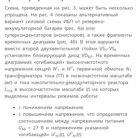
Схема, приведенная на рис. 3, может быть несколько
упрощена. На рис. 4 показаны альтернативный
вариант силовой схемы ИБП от резервно-
аккумуляторной батареи (рис. 4а) или
суперконденсаторов (ионисторов), а также фрагменты
временных диаграмм (рис. 4б). В этом варианте
вместо второй двухвентильной стойки VS
–VS
3
4
установлен блокирующий диод VD
. На временных
БЛ
диаграммах «огибающей» высокочастотного
/
//
напряжения секций
N
и
N
первичной обмотки
N
1
1
1
трансформатора тока (ТТ) в низкочастотном масштабе
(
w
t
) и тока накопительно-демодуляторного реактора
L
в высокочастотном масштабе (
t
) на которых
н/д
выделены интервалы режимов работы:
с понижением напряжения;
с повышением напряжения, что определяется
соотношением между напряжением питания
U
= 27 В и напряжением указанной
АБ
/
//
«огибающей»
U
(
t
),
U
(
t
).
N1
N1