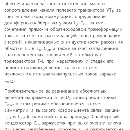
обеспечивается за счет относительно малого
сопротивления канала полевого транзистора VT
, за
1
счет его «мягкой» коммутации, определяемой
демпферно-снабберным узлом L
–С
, за счет
д
сн
сочетания прямо- и обратноходовой трансформации
тока и за счет не рассеивающей тепла рекуперации
энергий, накапливаемых в индуктивности рассеяния
обмотки L
, в L
, С
, а также за счет согласования
1
д
сн
знакопеременных напряжений на обмотках
трансреактора T–L при нарастаниях и спадах его
полного потокосцепления, то есть за счет
исключения игольчато-импульсных токов зарядки
С
.
ф1,2
Приблизительное выравнивание абсолютных
величин напряжений
U
и
U
фильтровой стойки
1
2
С
в этом режиме обеспечивается за счет
ф1-2
симметрии и высокого коэффициента связи секций
L
и L
(с намоткой в два провода). Снабберный
2-1
2-2
конденсатор С
заряжается при выключении ключа
сн
VT
через демпферный дроссель L
, а разряжается на