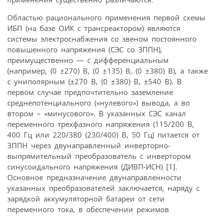
Областью рационального применения первой схемы
ИБП (на базе ОИК с трансреактором) являются
системы электроснабжения со звеном постоянного
повышенного напряжения (СЭС со ЗППН),
преимущественно — с дифференциальным
(например, (0 ±270) В, (0 ±135) В, (0 ±380) В), а также
с униполярным (±270 В, (0 ±380) В, ±540 В). В
первом случае предпочтительно заземление
среднепотенциального («нулевого») вывода, а во
втором – «минусового». В указанных СЭС канал
переменного трехфазного напряжения (115/200 В,
400 Гц или 220/380 (230/400) В, 50 Гц) питается от
ЗППН через двунаправленный инверторно-
выпрямительный преобразователь с инвертором
синусоидального напряжения (ДИВП-ИСН) [1].
Основное предназначение двунаправленности
указанных преобразователей заключается, наряду с
зарядкой аккумуляторной батареи от сети
переменного тока, в обеспечении режимов