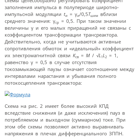
схемы целесообразно регулировать коэффициент
заполнения импульса в полупериоде широтно-
импульсной модуляции
t
= γ
/0,5
Т
вблизи
и
и
шим
среднего значения: γ
= 0,5. При таком значении
ср
величины γ и его малых приращений не связаны с
коэффициентом трансформации трансреактора.
Действительно, когда не учитываются активные
сопротивления обмоток и «идеальный» коэффициент
их электромагнитной связи
К
=
М
/
√
L
L
= 1,
св
1
2
равенство γ = 0,5 в случае отсутствия
токозамыкающей паузы означает соотношение между
интервалами нарастания и убывания полного
потокосцепления трансреактора:
Схема на рис. 2 имеет более высокий КПД
вследствие снижения (и даже исключения) пауз в
потребляемом и выходном (суммарном) токе. При
этом обе схемы позволяют активно выравнивать
напряжения в плечах дифференциального ЗППН.