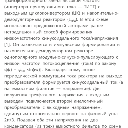
трансформаторного звена высокой частоты
(инвертора прямоугольного тока — ТИПТ) с
выходным циклоконвертором (ЦК) и накопительно-
демодуляторным реактором (L
). В этой схеме
н/д
использован предложенный авторами ранее
нетрадиционный способ формирования
низкочастотного синусоидального тока/напряжения
[1]. Он заключается в импульсном формировании в
накопительно-демодуляторном реакторе
однополярного модульно-синусно-пульсирующего с
низкой частотой потокосцепления (тока) по закону
ψ
(
t
) =
ψ
|sin(
w
t
)|. Благодаря этому после
0×
периодической коммутации тока реактора на выходе
преобразователя формируется синусоидальный ток (а
на емкостном фильтре — напряжение). Для
получения трехфазного напряжения к входным
выводам подключается второй аналогичный
преобразователь с выходным напряжением,
сдвинутым относительно первого на фазовый угол
2π/3. Подавая оба эти напряжения на два
конденсатора (из трех) емкостного фильтра по схеме