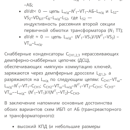
–АБ;
/
dI
/
dt
< 0 — цепь L
–
N
–VT
–АБ–L
и L
–
н/д
1
1
н/д
S2
VS
–VD
–С
–L
–L
, где L
—
2
БЛ
Б
н/д
S2
S2
индуктивность рассеяния второй секции
первичной обмотки трансформатора (
N
ТТ);
1
/
//
dI
/
dt
≈ 0 — цепь L
– (
N
–VS
)//(
N
–VS
) –
н/д
1
1
1
2
VT
–L
.
ш
н/д
Снабберные конденсаторы С
нерассеивающих
СН1,2,3
демпферно-снабберных цепочек (ДСЦ),
обеспечивающих «мягкую» коммутацию ключей,
заряжаются через демпферные дроссели L
, а
Д1,2
разряжаются на L
по следующим цепям: С
–VT
–
н/д
СН1
ш
/
//
L
–
N
–VT
–С
; С
–VT
–L
–
N
–VT
–С
; С
–
н/д
1
1
СН1
СН2
ш
н/д
1
2
СН1
СН3
/
//
VT
––L
– (
N
–VT
)//(
N
–VT
)–С
.
ш
н/д
1
1
1
2
СН3
В заключение напомним основные достоинства
обоих вариантов схем ИБП от АБ (трансреакторного
и трансформаторного):
высокий КПД (и небольшие размеры