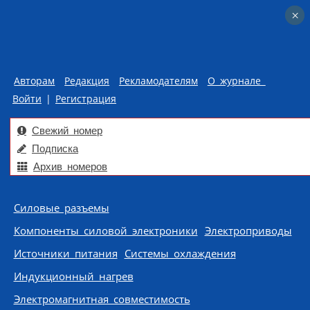
×
×
Авторам
Редакция
Рекламодателям
О журнале
Войти
|
Регистрация
Свежий номер
Подписка
Архив номеров
Skip to content
Силовые разъемы
Компоненты силовой электроники
Электроприводы
Источники питания
Системы охлаждения
Индукционный нагрев
Электромагнитная совместимость