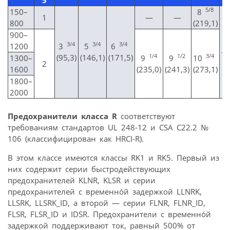
5
5/8
150–
8
1
—
—
800
(219,1)
900–
3/4
3/4
3/4
1200
3
5
6
—
1/4
1/2
3/4
(95,3)
(146,1)
(171,5)
1300–
9
9
10
2
1600
(235,0)
(241,3)
(273,1)
1800–
2000
Предохранители класса R
соответствуют
требованиям стандартов UL 248-12 и CSA C22.2 №
106 (классифицирован как HRCI-R).
В этом классе имеются классы RK1 и RK5. Первый из
них содержит серии быстродействующих
предохранителей KLNR, KLSR и серии
предохранителей с временнóй задержкой LLNRK,
LLSRK, LLSRK_ID, а второй — серии FLNR, FLNR_ID,
FLSR, FLSR_ID и IDSR. Предохранители с временнóй
задержкой поддерживают ток, равный 500% от