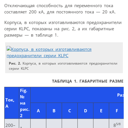
Отключающая способность для переменного тока
составляет 200 кА, для постоянного тока — 20 кА.
Корпуса, в которых изготавливаются предохранители
серии KLPC, показаны на рис. 2, а их габаритные
размеры — в таблице 1.
Рис. 2.
Корпуса, в которых изготавливаются предохранители
серии KLPC
ТАБЛИЦА 1. ГАБАРИТНЫЕ РАЗМЕР
Fig.
Разм
№
Ток,
на
А
рис.
A
B
C
D
E
F
2
5/8
200–
8