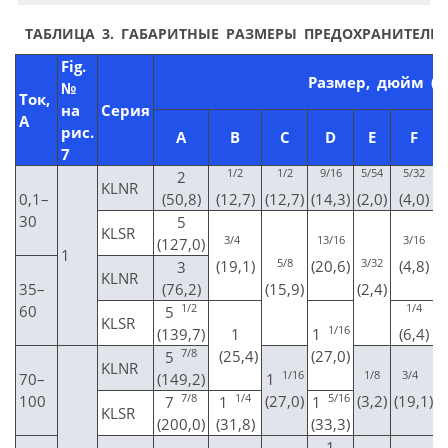
ТАБЛИЦА 3. ГАБАРИТНЫЕ РАЗМЕРЫ ПРЕДОХРАНИТЕЛЕЙ
Fig.
Размер, дюйм (м
№
Ток,
на
Серия
А
рис.
A
B
C
D
E
F
7
1/2
1/2
9/16
5/54
5/32
2
KLNR
0,1–
(50,8)
(12,7)
(12,7)
(14,3)
(2,0)
(4,0)
30
5
KLSR
3/4
13/16
3/16
(127,0)
1
5/8
3/32
(19,1)
(20,6)
(4,8)
(
3
KLNR
35–
(76,2)
(15,9)
(2,4)
1/2
1/4
60
5
KLSR
1/16
(139,7)
1
1
(6,4)
(
7/8
(25,4)
(27,0)
5
KLNR
1/16
1/8
3/4
70–
(149,2)
1
7/8
1/4
5/16
100
(27,0)
(3,2)
(19,1)
7
1
1
KLSR
(200,0)
(31,8)
(33,3)
1