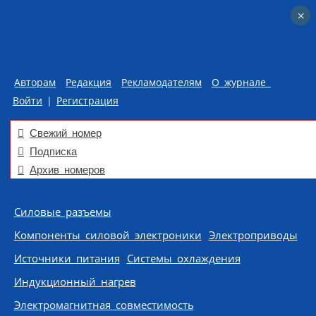
×
×
Авторам
Редакция
Рекламодателям
О журнале
Войти
|
Регистрация
Свежий номер
Подписка
Архив номеров
Skip to content
Силовые разъемы
Компоненты силовой электроники
Электроприводы
Источники питания
Системы охлаждения
Индукционный нагрев
Электромагнитная совместимость