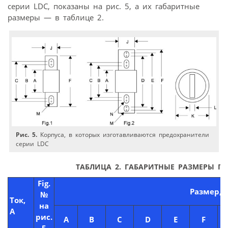
серии LDC, показаны на рис. 5, а их габаритные
размеры — в таблице 2.
Рис. 5.
Корпуса, в которых изготавливаются предохранители
серии LDC
ТАБЛИЦА 2. ГАБАРИТНЫЕ РАЗМЕРЫ П
Fig.
Размер, 
№
Ток,
на
А
рис.
A
B
C
D
E
F
G