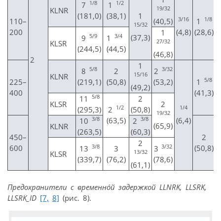
1/8
1/2
7
1
19/32
KLNR
(181,0)
(38,1)
1
3/16
1/8
110–
(40,5)
1
15/32
200
(4,8)
(28,6)
1
5/9
3/4
(37,3)
9
1
27/32
KLSR
(244,5)
(44,5)
(46,8)
2
1
5/8
3/32
8
2
2
15/16
KLNR
5/8
225–
(219,1)
(50,8)
(53,2)
1
(49,2)
400
(41,3)
5/8
11
2
KLSR
2
1/2
1/4
(295,3)
2
(50,8)
19/32
3/8
3/8
(63,5)
(6,4)
10
2
(65,9)
KLNR
(263,5)
(60,3)
450–
2
2
3/8
3/32
600
(50,8)
13
3
3
13/32
KLSR
(339,7)
(76,2)
(78,6)
(61,1)
Предохранители с временн
ó
й задержкой LLNRK, LLSRK,
LLSRK_ID
[7,
8]
(рис. 8).