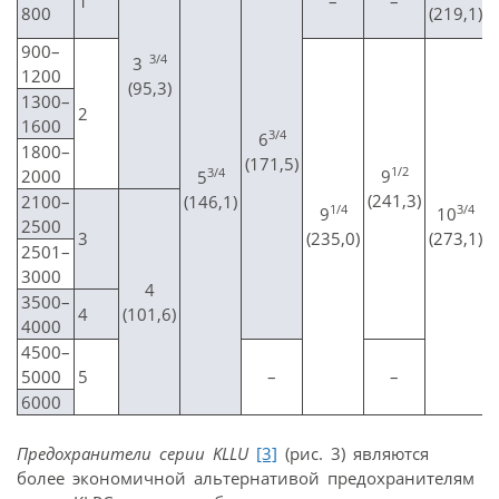
1
–
–
800
(219,1)
900–
3/4
3
1200
(95,3)
1300–
2
1600
3/4
6
1800–
(171,5)
1/2
3/4
2000
9
5
(241,3)
2100–
(146,1)
1/4
3/4
9
10
2500
3
(235,0)
(273,1)
2501–
3000
4
3500–
4
(101,6)
(
4000
4500–
5000
5
–
–
6000
Предохранители серии KLLU
[3]
(рис. 3) являются
более экономичной альтернативой предохранителям