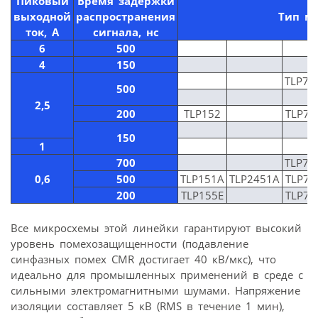
Пиковый
Время задержки
выходной
распространения
Тип м
ток, А
сигнала, нс
6
500
4
150
TLP70
500
2,5
200
TLP152
TLP70
150
1
700
TLP70
0,6
500
TLP151A
TLP2451A
TLP70
200
TLP155E
TLP70
Все микросхемы этой линейки гарантируют высокий
уровень помехозащищенности (подавление
синфазных помех CMR достигает 40 кВ/мкс), что
идеально для промышленных применений в среде с
сильными электромагнитными шумами. Напряжение
изоляции составляет 5 кВ (RMS в течение 1 мин),