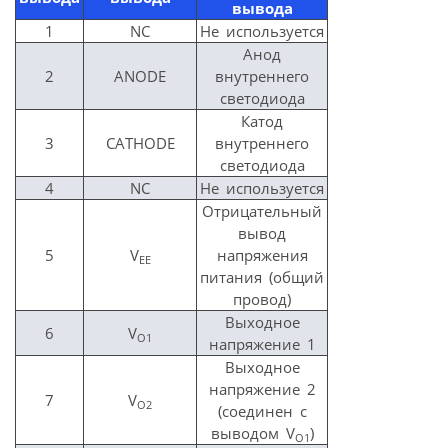
вывода
1
NC
Не используется
Анод
2
ANODE
внутреннего
светодиода
Катод
3
CATHODE
внутреннего
светодиода
4
NC
Не используется
Отрицательный
вывод
5
V
напряжения
EE
питания (общий
провод)
Выходное
6
V
O1
напряжение 1
Выходное
напряжение 2
7
V
O2
(соединен с
выводом V
)
O
1