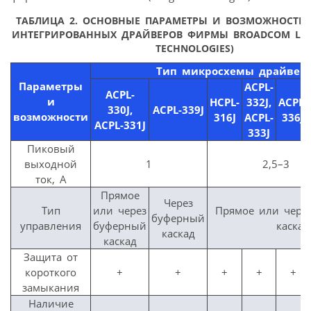
ТАБЛИЦА 2. ОСНОВНЫЕ ПАРАМЕТРЫ И ВОЗМОЖНОСТИ
ИНТЕГРИРОВАННЫХ ДРАЙВЕРОВ ФИРМЫ BROADCOM LIMI
TECHNOLOGIES)
Тип микросхемы драйвер
Параметры
ACPL-
ACPL-
и
HCPL-
332J,
ACPL-
330J,
ACPL-339J
возможности
316J
ACPL-
336J
ACPL-331J
333J
Пиковый
выходной
1
2,5–3
ток, А
Прямое
Через
Тип
или через
Прямое или чере
буферный
управления
буферный
каскад
каскад
каскад
Защита от
короткого
+
+
+
+
+
замыкания
Наличие