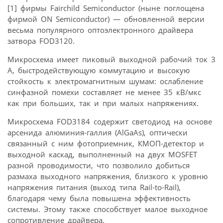
[1] фирмы Fairchild Semiconductor (ныне поглощена
фирмой ON Semiconductor) — обновленной версии
весьма популярного оптоэлектронного драйвера
затвора FOD3120.
Микросхема имеет пиковый выходной рабочий ток 3
A, быстродействующую коммутацию и высокую
стойкость к электромагнитным шумам: ослабление
синфазной помехи составляет не менее 35 кВ/мкс
как при больших, так и при малых напряжениях.
Микросхема FOD3184 содержит светодиод на основе
арсенида алюминия-галлия (AlGaAs), оптически
связанный с ним фотоприемник, КМОП-детектор и
выходной каскад, выполненный на двух MOSFET
разной проводимости, что позволило добиться
размаха выходного напряжения, близкого к уровню
напряжения питания (выход типа Rail-to-Rail),
благодаря чему была повышена эффективность
системы. Этому также способствует малое выходное
сопротивление драйвера.