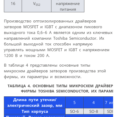
16
V
напряжение
SS2
питания
Производство оптоизолированных драйверов
затворов MOSFET и IGBT с диапазоном пикового
выходного тока 0,6–6 А является одним из ключевых
направлений компании Toshiba Semiconductor. Их
большой выходной ток способен напрямую
управлять мощными MOSFET и IGBT с напряжением
1200 В и током 200 А.
В таблице 4 представлены основные типы
микросхем драйверов затворов производства этой
фирмы, их параметры и возможности.
ТАБЛИЦА 4. ОСНОВНЫЕ ТИПЫ МИКРОСХЕМ ДРАЙВЕРО
ФИРМЫ TOSHIBA SEMICONDUCTOR, ИХ ПАРАМЕ
Длина пути утечки/
5
4
7 или
электрический зазор, мм
Тип корпуса
SO-6
SO-8
SDIP-