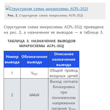
Рис. 2.
Структурная схема микросхемы ACPL-352J
Структурная схема микросхемы ACPL-352J приведена
на рис. 2, а назначение ее выводов — в таблице 3.
ТАБЛИЦА 3. НАЗНАЧЕНИЕ ВЫВОДОВ
МИКРОСХЕМЫ ACPL-352J
Описание
Номер
Обозначение
назначения
вывода
вывода
вывода
Общий провод
1
V
SS1
входных цепей
Выход сигнала
блокировки
при
2
UVLO
пониженном
напряжении
питания V
DD
2