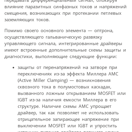
влияние паразитных синфазных токов и напряжений
смещения, возникающих при протекании петлевых
заземляющих токов.
Помимо своего основного элемента — оптрона,
осуществляющего гальваническую развязку
управляющего сигнала, интегрированные драйверы
имеют встроенные дополнительные схемы защиты и
диагностики, выполняющие следующие функции:
защиты от перенапряжений на затворе при
переключениях из-за эффекта Миллера AMC
(Active Miller Clamping) — возникновения
сквозного тока в полумостовых каскадах,
вызванного ложным открыванием MOSFET или
IGBT из-за наличия емкости Миллера в его
структуре. Наличие схемы AMC упрощает
драйвер, так как позволяет не использовать
отрицательное запирающее напряжение при
выключении MOSFET или IGBT и упростить
источник питания драйвера верхнего ключа,