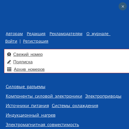
×
×
Авторам
Редакция
Рекламодателям
О журнале
Войти
|
Регистрация
Свежий номер
Подписка
Архив номеров
Skip to content
Силовые разъемы
Компоненты силовой электроники
Электроприводы
Источники питания
Системы охлаждения
Индукционный нагрев
Электромагнитная совместимость