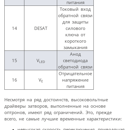
питания
Токовый вход
обратной связи
для защиты
14
DESAT
силового
ключа от
короткого
замыкания
Анод
15
V
светодиода
LED
обратной связи
Отрицательное
16
V
напряжение
E
питания
Несмотря на ряд достоинств, высоковольтные
драйверы затворов, выполненные на основе
оптронов, имеют ряд ограничений. Это, прежде
всего, не самые лучшие временные характеристики:
невысокая скорость переключения, приводящая