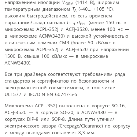
напряжением изоляции
V
(1414 В), широким
IORM
температурным диапазоном
T
(–40… +105 °С),
A
высоким быстродействием, то есть временем
нарастания/спада сигнала
t
/
t
(менее 150 нс в
PLH
PHL
микросхемах ACPL-352J и ACFJ-3520, менее 100 нс —
в микросхеме ACNW3430) и высокой устойчивостью
к синфазным помехам CMR (более 50 кВ/мкс в
микросхемах ACPL-352J и ACFJ-3520 при напряжении
1500 В, свыше 100 кВ/мкс — в микросхеме
ACNW3430).
Все три драйвера соответствуют требованиям ряда
стандартов и сертификатов по безопасности и
электромагнитной совместимости, в том числе
UL1577 и IEC/DIN EN 60747-5-5.
Микросхема ACPL-352J выполнена в корпусе SO-16,
ACFJ-3520 — в корпусе SO-20, а ACNW3430 — в
корпусах DIP-8 или SOP-8. Длина пути утечки/
электрического зазора (Сreepage/Сlearance) по корпусу
и между выводами составляет 8,3 мм.