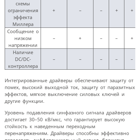
схемы
ограничения
+
–
–
+
+
эффекта
Миллера
Сообщение о
низком
–
+
–
–
+
напряжении
Наличие
DC/DC-
–
–
–
–
–
контроллера
Интегрированные драйверы обеспечивают защиту от
помех, высокий выходной ток, защиту от паразитных
эффектов, мягкое выключение силовых ключей и
другие функции.
Уровень подавления синфазного сигнала драйверов
достигает 30–50 кВ/мкс, что гарантирует высокую
стойкость к наведенным переходным
перенапряжениям. Драйверы способны эффективно
передавать дифференциальный сигнал, блокируя