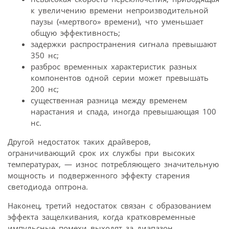
к увеличению времени непроизводительной
паузы («мертвого» времени), что уменьшает
общую эффективность;
задержки распространения сигнала превышают
350 нс;
разброс временных характеристик разных
компонентов одной серии может превышать
200 нс;
существенная разница между временем
нарастания и спада, иногда превышающая 100
нс.
Другой недостаток таких драйверов,
ограничивающий срок их службы при высоких
температурах, — износ потребляющего значительную
мощность и подверженного эффекту старения
светодиода оптрона.
Наконец, третий недостаток связан с образованием
эффекта защелкивания, когда кратко­временные
импульсные помехи выходят за диапазон