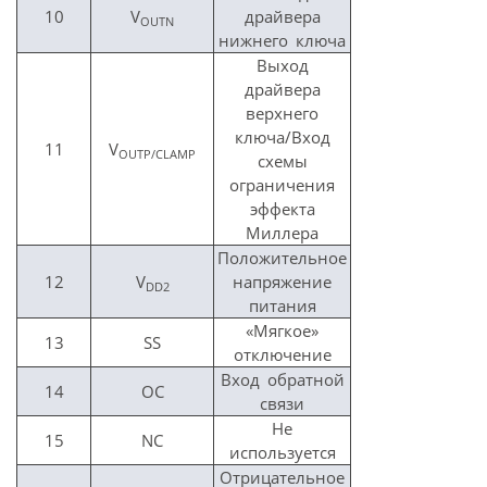
10
V
драйвера
OUTN
нижнего ключа
Выход
драйвера
верхнего
ключа/Вход
11
V
OUTP/CLAMP
схемы
ограничения
эффекта
Миллера
Положительное
12
V
напряжение
DD2
питания
«Мягкое»
13
SS
отключение
Вход обратной
14
OC
связи
Не
15
NC
используется
Отрицательное