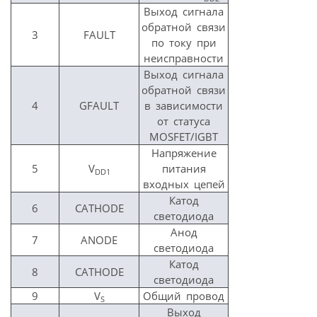
Выход сигнала
обратной связи
3
FAULT
по току при
неисправности
Выход сигнала
обратной связи
4
GFAULT
в зависимости
от статуса
MOSFET/IGBT
Напряжение
5
V
питания
DD1
входных цепей
Катод
6
CATHODE
светодиода
Анод
7
ANODE
светодиода
Катод
8
CATHODE
светодиода
9
V
Общий провод
S
Выход