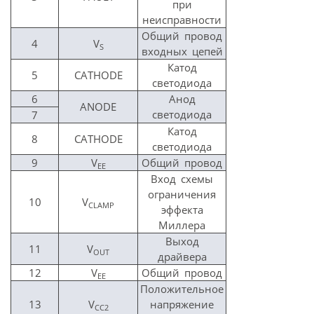
при
неисправности
Общий провод
4
V
S
входных цепей
Катод
5
CATHODE
светодиода
6
Анод
ANODE
светодиода
7
Катод
8
CATHODE
светодиода
9
V
Общий провод
EE
Вход схемы
ограничения
10
V
CLAMP
эффекта
Миллера
Выход
11
V
OUT
драйвера
12
V
Общий провод
EE
Положительное
13
V
напряжение
СС2