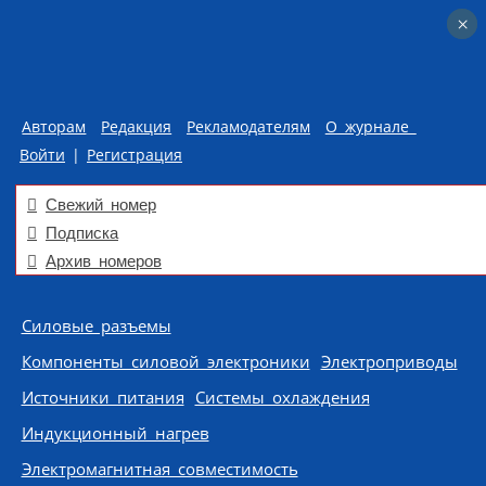
×
×
Авторам
Редакция
Рекламодателям
О журнале
Войти
|
Регистрация
Свежий номер
Подписка
Архив номеров
Skip to content
Силовые разъемы
Компоненты силовой электроники
Электроприводы
Источники питания
Системы охлаждения
Индукционный нагрев
Электромагнитная совместимость