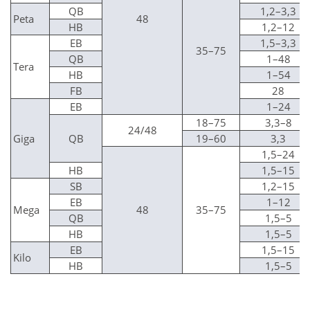
QB
1,2–3,3
Peta
48
HB
1,2–12
EB
1,5–3,3
35–75
QB
1–48
Tera
HB
1–54
FB
28
EB
1–24
18–75
3,3–8
24/48
Giga
QB
19–60
3,3
1,5–24
HB
1,5–15
SB
1,2–15
EB
1–12
Mega
48
35–75
QB
1,5–5
HB
1,5–5
EB
1,5–15
Kilo
HB
1,5–5