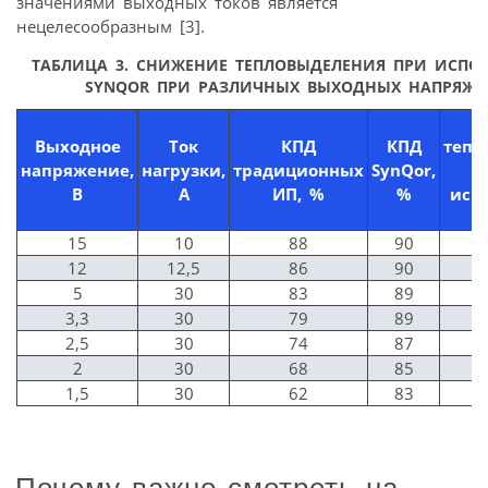
значениями выходных токов является
нецелесообразным [3].
ТАБЛИЦА 3. СНИЖЕНИЕ ТЕПЛОВЫДЕЛЕНИЯ ПРИ ИСПО
SYNQOR ПРИ РАЗЛИЧНЫХ ВЫХОДНЫХ НАПРЯЖЕ
С
Выходное
Ток
КПД
КПД
тепл
напряжение,
нагрузки,
традиционных
SynQor,
В
А
ИП, %
%
исп
15
10
88
90
12
12,5
86
90
5
30
83
89
3,3
30
79
89
2,5
30
74
87
2
30
68
85
1,5
30
62
83