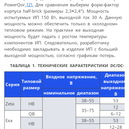
PowerQor
[2].
Для сравнения выберем форм-фактор
корпуса half-brick (размеры 2,3
×
2,4″). Мощность
испытуемых ИП 150 Вт, выходной ток 30 А. Данную
мощность можно обеспечить только в «холодном»
тепловом режиме. На практике же выходная
мощность будет падать с ростом температуры
компонентов ИП. Следовательно, разработчику
необходимо закладывать в изделие ИП с большей
выходной мощностью, согласно графикам потерь.
ТАБЛИЦА 1. ТЕХНИЧЕСКИЕ ХАРАКТЕРИСТИКИ DC/DC-
Диапазон
Входное напряжение,
Типовой
выходного
В
Серия
размер
напряжения
номинальное
диапазон
В
38–55
53
Zeta
HB
12
35–75
QB
6–12
Exa
38–55
53
HB
12–28