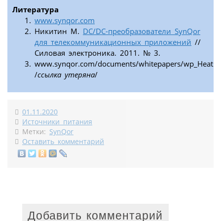
Литература
www.synqor.com
Никитин М.
DC/DC-преобразователи SynQor
для телекоммуникационных приложений
//
Силовая электроника. 2011. № 3.
www.synqor.com/documents/whitepapers/wp_Heatsin
/
ссылка утеряна
/
01.11.2020
Источники питания
Метки:
SynQor
Оставить комментарий
Добавить комментарий