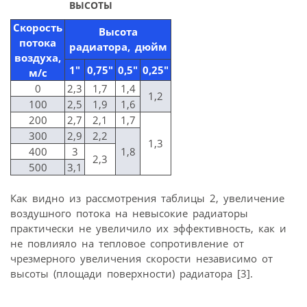
ВЫСОТЫ
Скорость
Высота
потока
радиатора, дюйм
воздуха,
1″
0,75″
0,5″
0,25″
м/с
0
2,3
1,7
1,4
1,2
100
2,5
1,9
1,6
200
2,7
2,1
1,7
300
2,9
2,2
1,3
400
3
1,8
2,3
500
3,1
Как видно из рассмотрения таблицы 2, увеличение
воздушного потока на невысокие радиаторы
практически не увеличило их эффективность, как и
не повлияло на тепловое сопротивление от
чрезмерного увеличения скорости независимо от
высоты (площади поверхности) радиатора [3].