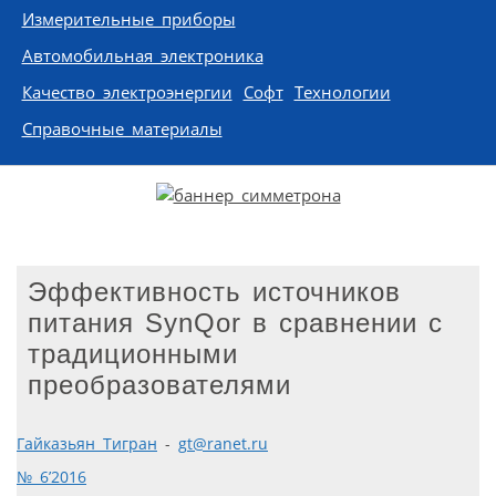
Измерительные приборы
Автомобильная электроника
Качество электроэнергии
Софт
Технологии
Справочные материалы
Эффективность источников
питания SynQor в сравнении с
традиционными
преобразователями
Гайказьян Тигран
-
gt@ranet.ru
№ 6’2016