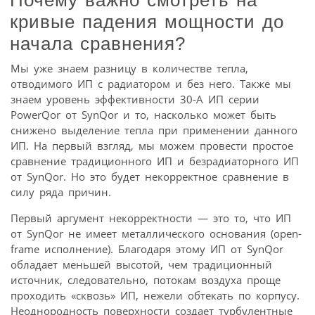
Почему важно смотреть на
кривые падения мощности до
начала сравнения?
Мы уже знаем разницу в количестве тепла,
отводимого ИП с радиатором и без него. Также мы
знаем уровень эффективности 30-А ИП серии
PowerQor от SynQor и то, насколько может быть
снижено выделение тепла при применении данного
ИП. На первый взгляд, мы можем провести простое
сравнение традиционного ИП и безрадиаторного ИП
от SynQor. Но это будет некорректное сравнение в
силу ряда причин.
Первый аргумент некорректности — это то, что ИП
от SynQor не имеет металлического основания (open-
frame исполнение). Благодаря этому ИП от SynQor
обладает меньшей высотой, чем традиционный
источник, следовательно, потокам воздуха проще
проходить «сквозь» ИП, нежели обтекать по корпусу.
Неоднородность поверхности создает турбулентные