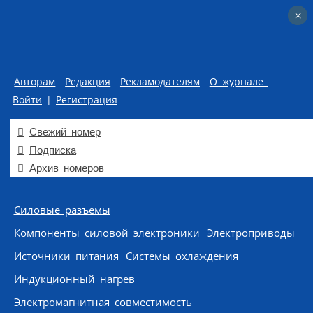
×
×
Авторам
Редакция
Рекламодателям
О журнале
Войти
|
Регистрация
Свежий номер
Подписка
Архив номеров
Skip to content
Силовые разъемы
Компоненты силовой электроники
Электроприводы
Источники питания
Системы охлаждения
Индукционный нагрев
Электромагнитная совместимость