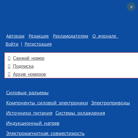
×
×
Авторам
Редакция
Рекламодателям
О журнале
Войти
|
Регистрация
Свежий номер
Подписка
Архив номеров
Skip to content
Силовые разъемы
Компоненты силовой электроники
Электроприводы
Источники питания
Системы охлаждения
Индукционный нагрев
Электромагнитная совместимость