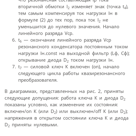
вторичной обмотки I
изменяет знак (точка t
),
2
4
тем самым компенсируя ток нагрузки Iн в
формуле (2) до тех пор, пока ток I
не
2
уменьшится до нулевого значения. Начало
линейного разряда Vcр.
t
— окончание линейного разряда Vcр
6
резонансного конденсатора постоянным током
нагрузки Iн.const на выходной фильтр (Lф, Cф);
открывание диода D
током нагрузки Iн.
2
t
— силовой ключ К включен (on), начало
7
следующего цикла работы квазирезонансного
преобразователя.
В диаграммах, представленных на рис. 2, приняты
следующие допущения: работа ключа К и диода D
2
показаны условно, как изменение их состояния:
включен/on К (или D
) или выключен/off К (или D
);
2
2
напряжения в открытом состоянии ключа К и диода
D
приняты нулевыми.
2