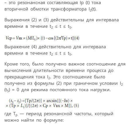
– это резонансная составляющая Iр (t) тока
вторичной обмотки трансформатора I
(t).
2
Выражения (2) и (3) действительны для интервала
времени в течение t
≤ t ≤ t
.
2
5
Выражение (4) действительно для интервала
времени в течение t
≤ t ≤ t
.
2
5
Кроме того, было получено важное соотношение для
вычисления длительности времени процесса до
прекращения тока I
. Это соотношение было
2
получено из формулы (2) при граничном условии I
2
(t
) = 0 для режима постоянного тока нагрузки.
5
где T
— период резонансной частоты, который
р
можно найти по формуле: