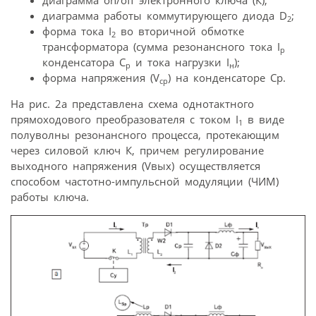
диаграмма работы коммутирующего диода D
;
2
форма тока I
во вторичной обмотке
2
трансформатора (сумма резонансного тока I
р
конденсатора C
и тока нагрузки I
);
р
н
форма напряжения (V
) на конденсаторе Cр.
cр
На рис. 2a представлена схема однотактного
прямоходового преобразователя с током I
в виде
1
полуволны резонансного процесса, протекающим
через силовой ключ К, причем регулирование
выходного напряжения (Vвых) осуществляется
способом частотно-импульсной модуляции (ЧИМ)
работы ключа.