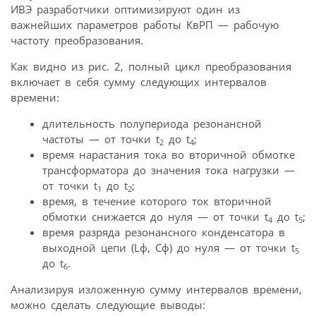
ИВЭ разработчики оптимизируют один из
важнейших параметров работы КвРП — рабочую
частоту преобразования.
Как видно из рис. 2, полный цикл преобразования
включает в себя сумму следующих интервалов
времени:
длительность полупериода резонансной
частоты — от точки t
до t
;
2
4
время нарастания тока во вторичной обмотке
трансформатора до значения тока нагрузки —
от точки t
до t
;
1
2
время, в течение которого ток вторичной
обмотки снижается до нуля — от точки t
до t
;
4
5
время разряда резонансного конденсатора в
выходной цепи (Lф, Cф) до нуля — от точки t
5
до t
.
6
Анализируя изложенную сумму интервалов времени,
можно сделать следующие выводы: