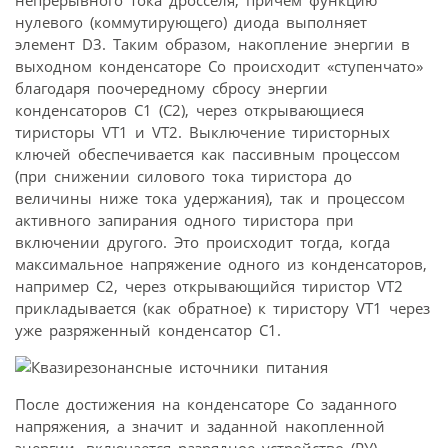
нулевого (коммутирующего) диода выполняет
элемент D3. Таким образом, накопление энергии в
выходном конденсаторе Cо происходит «ступенчато»
благодаря поочередному сбросу энергии
конденсаторов C1 (C2), через открывающиеся
тиристоры VТ1 и VТ2. Выключение тиристорных
ключей обеспечивается как пассивным процессом
(при снижении силового тока тиристора до
величины ниже тока удержания), так и процессом
активного запирания одного тиристора при
включении другого. Это происходит тогда, когда
максимальное напряжение одного из конденсаторов,
например C2, через открывающийся тиристор VТ2
прикладывается (как обратное) к тиристору VТ1 через
уже разряженный конденсатор C1.
После достижения на конденсаторе Cо заданного
напряжения, а значит и заданной накопленной
энергии, включается разрядное устройство (РУ),