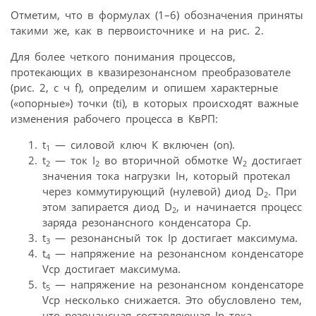
Отметим, что в формулах (1–6) обозначения приняты
такими же, как в первоисточнике и на рис. 2.
Для более четкого понимания процессов,
протекающих в квазирезонансном преобразователе
(рис. 2, c ч f), определим и опишем характерные
(«опорные») точки (ti), в которых происходят важные
изменения рабочего процесса в КвРП:
t
— силовой ключ К включен (on).
1
t
— ток I
во вторичной обмотке W
достигает
2
2
2
значения тока нагрузки Iн, который протекал
через коммутирующий (нулевой) диод D
. При
2
этом запирается диод D
, и начинается процесс
2
заряда резонансного конденсатора Cр.
t
— резонансный ток Iр достигает максимума.
3
t
— напряжение на резонансном конденсаторе
4
Vcр достигает максимума.
t
— напряжение на резонансном конденсаторе
5
Vcр несколько снижается. Это обусловлено тем,
что резонансная составляющая Iр тока