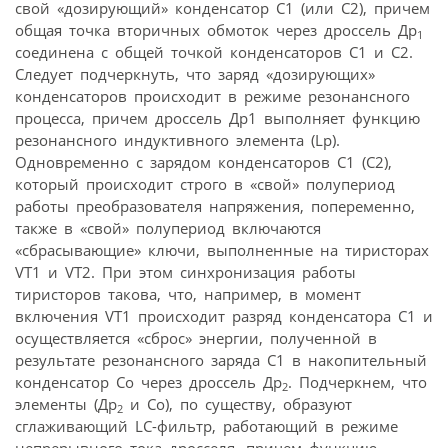
свой «дозирующий» конденсатор C1 (или C2), причем
общая точка вторичных обмоток через дроссель Др
1
соединена с общей точкой конденсаторов C1 и C2.
Следует подчеркнуть, что заряд «дозирующих»
конденсаторов происходит в режиме резонансного
процесса, причем дроссель Др1 выполняет функцию
резонансного индуктивного элемента (Lр).
Одновременно с зарядом конденсаторов C1 (C2),
который происходит строго в «свой» полупериод
работы преобразователя напряжения, попеременно,
также в «свой» полупериод включаются
«сбрасывающие» ключи, выполненные на тиристорах
VТ1 и VТ2. При этом синхронизация работы
тиристоров такова, что, например, в момент
включения VТ1 происходит разряд конденсатора C1 и
осуществляется «сброс» энергии, полученной в
результате резонансного заряда C1 в накопительный
конденсатор Cо через дроссель Др
. Подчеркнем, что
2
элементы (Др
и Cо), по существу, образуют
2
сглаживающий LC-фильтр, работающий в режиме
непрерывного тока дросселя, причем функцию