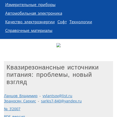
Измерительные приборы
Автомобильная электроника
Качество электроэнергии
Софт
Технологии
Справочные материалы
Квазирезонансные источники
питания: проблемы, новый
взгляд
Ланцов Владимир
-
vvlantsov@list.ru
Эраносян Cаркис
-
sarkis7-840@yandex.ru
№ 3’2007
PDF версия