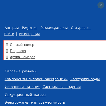
×
×
Авторам
Редакция
Рекламодателям
О журнале
Войти
|
Регистрация
Свежий номер
Подписка
Архив номеров
Skip to content
Силовые разъемы
Компоненты силовой электроники
Электроприводы
Источники питания
Системы охлаждения
Индукционный нагрев
Электромагнитная совместимость