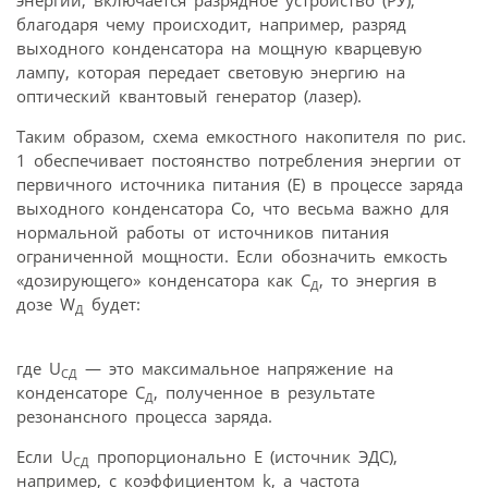
благодаря чему происходит, например, разряд
выходного конденсатора на мощную кварцевую
лампу, которая передает световую энергию на
оптический квантовый генератор (лазер).
Таким образом, схема емкостного накопителя по рис.
1 обеспечивает постоянство потребления энергии от
первичного источника питания (E) в процессе заряда
выходного конденсатора Cо, что весьма важно для
нормальной работы от источников питания
ограниченной мощности. Если обозначить емкость
«дозирующего» конденсатора как C
, то энергия в
Д
дозе W
будет:
Д
где U
— это максимальное напряжение на
CД
конденсаторе C
, полученное в результате
Д
резонансного процесса заряда.
Если U
пропорционально E (источник ЭДС),
CД
например, с коэффициентом k, а частота