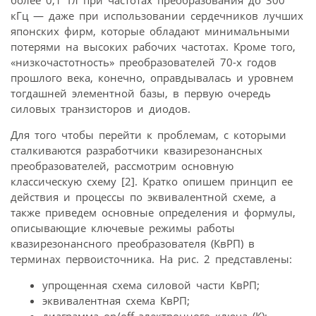
кГц — даже при использовании сердечников лучших
японских фирм, которые обладают минимальными
потерями на высоких рабочих частотах. Кроме того,
«низкочастотность» преобразователей 70-х годов
прошлого века, конечно, оправдывалась и уровнем
тогдашней элементной базы, в первую очередь
силовых транзисторов и диодов.
Для того чтобы перейти к проблемам, с которыми
сталкиваются разработчики квазирезонансных
преобразователей, рассмотрим основную
классическую схему [2]. Кратко опишем принцип ее
действия и процессы по эквивалентной схеме, а
также приведем основные определения и формулы,
описывающие ключевые режимы работы
квазирезонансного преобразователя (КвРП) в
терминах первоисточника. На рис. 2 представлены:
упрощенная схема силовой части КвРП;
эквивалентная схема КвРП;
диаграмма on/off электронного ключа (К);