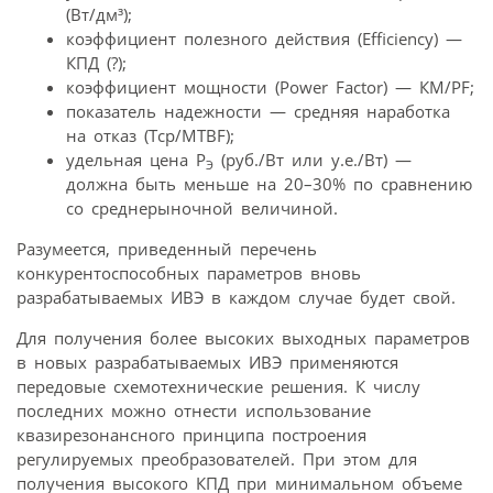
(Вт/дм³);
коэффициент полезного действия (Efficiency) —
КПД (?);
коэффициент мощности (Power Factor) — КМ/PF;
показатель надежности — средняя наработка
на отказ (Тср/MTBF);
удельная цена Р
(руб./Вт или у.е./Вт) —
Э
должна быть меньше на 20–30% по сравнению
со среднерыночной величиной.
Разумеется, приведенный перечень
конкурентоспособных параметров вновь
разрабатываемых ИВЭ в каждом случае будет свой.
Для получения более высоких выходных параметров
в новых разрабатываемых ИВЭ применяются
передовые схемотехнические решения. К числу
последних можно отнести использование
квазирезонансного принципа построения
регулируемых преобразователей. При этом для
получения высокого КПД при минимальном объеме