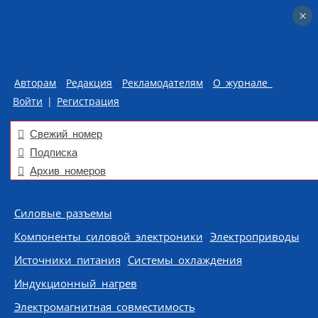
×
×
Авторам
Редакция
Рекламодателям
О журнале
Войти
|
Регистрация
Свежий номер
Подписка
Архив номеров
Skip to content
Силовые разъемы
Компоненты силовой электроники
Электроприводы
Источники питания
Системы охлаждения
Индукционный нагрев
Электромагнитная совместимость