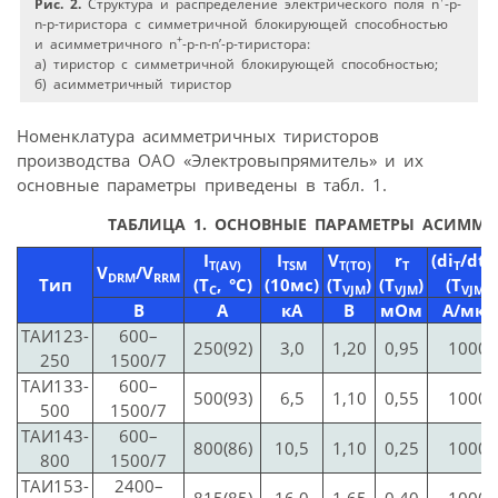
Рис. 2.
Структура и распределение электрического поля n
-p-
n-p-тиристора с симметричной блокирующей способностью
+
и асимметричного n
-p-n-n’-p-тиристора:
а) тиристор с симметричной блокирующей способностью;
б) асимметричный тиристор
Номенклатура асимметричных тиристоров
производства ОАО «Электровыпрямитель» и их
основные параметры приведены в табл. 1.
ТАБЛИЦА 1.
ОСНОВНЫЕ ПАРАМЕТРЫ АСИММЕ
I
I
V
r
(di
/dt)
T(AV)
TSM
T(TO)
T
T
c
V
/V
DRM
RRM
Тип
(T
, °C)
(10мс)
(T
)
(T
)
(T
)
C
VJM
VJM
VJM
В
А
кА
В
мОм
A/мкс
ТАИ123-
600–
250(92)
3,0
1,20
0,95
1000
250
1500/7
ТАИ133-
600–
500(93)
6,5
1,10
0,55
1000
500
1500/7
ТАИ143-
600–
800(86)
10,5
1,10
0,25
1000
800
1500/7
ТАИ153-
2400–
815(85)
16,0
1,65
0,40
1000