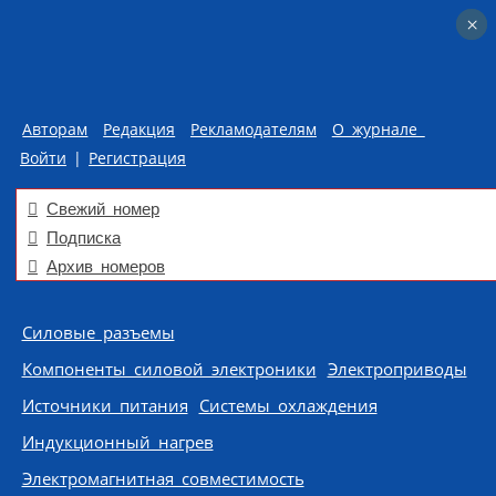
×
×
Авторам
Редакция
Рекламодателям
О журнале
Войти
|
Регистрация
Свежий номер
Подписка
Архив номеров
Skip to content
Силовые разъемы
Компоненты силовой электроники
Электроприводы
Источники питания
Системы охлаждения
Индукционный нагрев
Электромагнитная совместимость