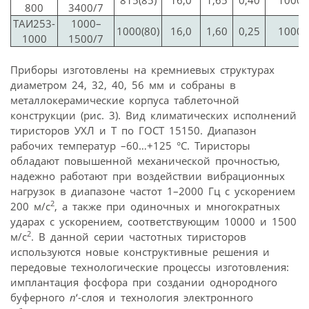
800
3400/7
ТАИ253-
1000–
1000(80)
16,0
1,60
0,25
1000
1000
1500/7
Приборы изготовлены на кремниевых структурах
диаметром 24, 32, 40, 56 мм и собраны в
металлокерамические корпуса таблеточной
конструкции (рис. 3). Вид климатических исполнений
тиристоров УХЛ и Т по ГОСТ 15150. Диапазон
рабочих температур –60…+125 °С. Тиристоры
обладают повышенной механической прочностью,
надежно работают при воздействии вибрационных
нагрузок в диапазоне частот 1–2000 Гц с ускорением
2
200 м/с
, а также при одиночных и многократных
ударах с ускорением, соответствующим 10000 и 1500
2
м/с
. В данной серии частотных тиристоров
используются новые конструктивные решения и
передовые технологические процессы изготовления:
имплантация фосфора при создании однородного
буферного
n
‘-слоя и технология электронного