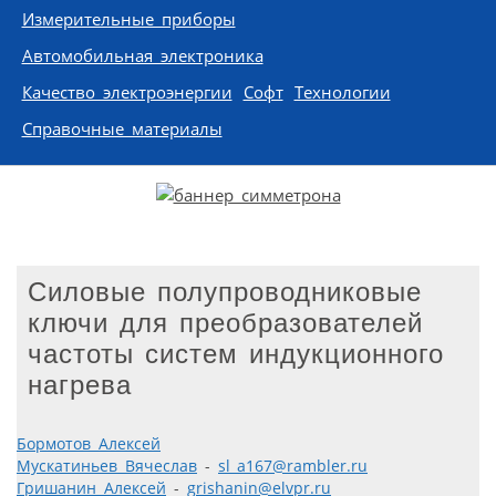
Измерительные приборы
Автомобильная электроника
Качество электроэнергии
Софт
Технологии
Справочные материалы
Силовые полупроводниковые
ключи для преобразователей
частоты систем индукционного
нагрева
Бормотов Алексей
Мускатиньев Вячеслав
-
sl_a167@rambler.ru
Гришанин Алексей
-
grishanin@elvpr.ru