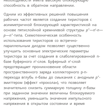
необходимости иметь высокую блокирующую
способность в обратном направлении.
Одним из эффективных решений повышения
рабочих частот является создание тиристоров с
асимметричной блокирующей характеристикой на
+
основе пятислойной кремниевой структуры
p
—
n
‘-
n
—
+
p
—
n
-типа. Схемотехническая особенность
использования тиристоров со встречно-
параллельным диодом позволяет существенно
улучшить основные электрические параметры
тиристора за счет создания в слаболегированной n-
базе буферного
n
‘-слоя. Буферный
n
‘-слой
предотвращает проникновение области
пространственного заряда коллекторного p-n-
+
перехода вглубь
n
-базы до смыкания с анодным
p
-
эмиттером (эффект «прокола»), что позволяет
значительно снизить суммарную толщину
n
-базы
при заданном значении величины блокируемого
напряжения, уменьшить значение импульсного
напряжения в открытом состоянии и время