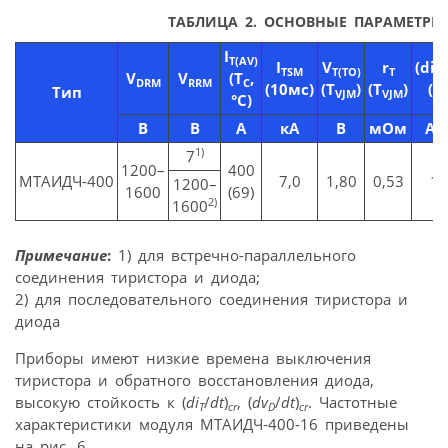
ТАБЛИЦА 2.
ОСНОВНЫЕ ПАРАМЕТРЫ 
I
T(AV)
I
V
r
(di
/
TSM
T(TO)
T
T
V
V
(T
,
DRM
RRM
C
(10мс)
(T
)
(T
)
(T
Тип
VJM
VJM
°C)
В
В
A
кА
В
мОм
A/
1)
7
1200–
400
МТАИДЧ-400
7,0
1,80
0,53
10
1200–
1600
(69)
2)
1600
Примечание
:
1) для встречно-параллельного
соединения тиристора и диода;
2) для последовательного соединения тиристора и
диода
Приборы имеют низкие времена выключения
тиристора и обратного восстановления диода,
высокую стойкость к (
di
/
dt
)
, (
dv
/
dt
)
. Частотные
T
cr
D
cr
характеристики модуля МТАИДЧ-400-16 приведены
на рис. 6.