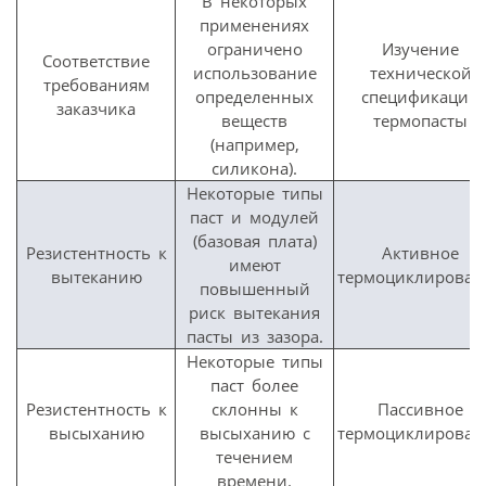
В некоторых
применениях
ограничено
Изучение
Соответствие
использование
технической
требованиям
определенных
спецификации
заказчика
веществ
термопасты
(например,
силикона).
Некоторые типы
паст и модулей
(базовая плата)
Резистентность к
Активное
имеют
вытеканию
термоциклирован
повышенный
риск вытекания
пасты из зазора.
Некоторые типы
паст более
Резистентность к
склонны к
Пассивное
высыханию
высыханию с
термоциклирован
течением
времени.