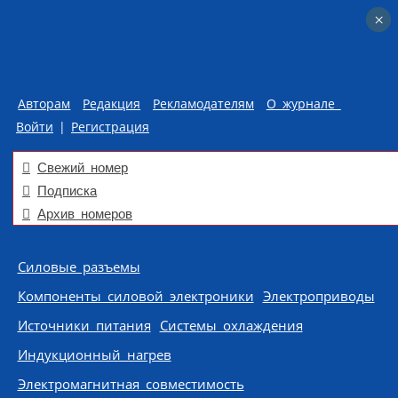
×
×
Авторам
Редакция
Рекламодателям
О журнале
Войти
|
Регистрация
Свежий номер
Подписка
Архив номеров
Skip to content
Силовые разъемы
Компоненты силовой электроники
Электроприводы
Источники питания
Системы охлаждения
Индукционный нагрев
Электромагнитная совместимость