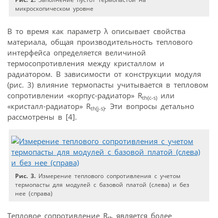
микроскопическом уровне
В то время как параметр λ описывает свойства
материала, общая производительность теплового
интерфейса определяется величиной
термосопротивления между кристаллом и
радиатором. В зависимости от конструкции модуля
(рис. 3) влияние термопасты учитывается в тепловом
сопротивлении «корпус-радиатор» R
или
th(c-s)
«кристалл-радиатор» R
.
Эти вопросы детально
th(j-s)
рассмотрены в [4].
Рис. 3.
Измерение теплового сопротивления с учетом
термопасты для модулей с базовой платой (слева) и без
нее (справа)
Тепловое сопротивление R
является более
th