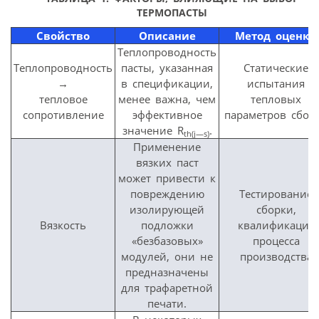
ТЕРМОПАСТЫ
Свойство
Описание
Метод оценки
Теплопроводность
Теплопроводность
пасты, указанная
Статические
→
в спецификации,
испытания
тепловое
менее важна, чем
тепловых
сопротивление
эффективное
параметров сбор
значение R
.
th
(
j
—
s
)
Применение
вязких паст
может привести к
повреждению
Тестирование
изолирующей
сборки,
Вязкость
подложки
квалификация
«безбазовых»
процесса
модулей, они не
производства
предназначены
для трафаретной
печати.