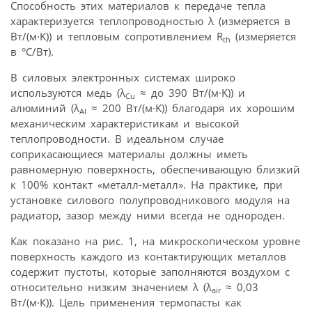
Способность этих материалов к передаче тепла
характеризуется теплопроводностью λ (измеряется в
Вт/(м·K)) и тепловым сопротивлением R
(измеряется
th
в °С/Вт).
В силовых электронных системах широко
используются медь (λ
≈ до 390 Вт/(м·K)) и
Cu
алюминий (λ
≈ 200 Вт/(м·K)) благодаря их хорошим
Al
механическим характеристикам и высокой
теплопроводности. В идеальном случае
соприкасающиеся материалы должны иметь
равномерную поверхность, обеспечивающую близкий
к 100% контакт «металл-металл». На практике, при
установке силового полупровод­никового модуля на
радиатор, зазор между ними всегда не однороден.
Как показано на рис. 1, на микроскопическом уровне
поверхность каждого из контактирующих металлов
содержит пустоты, которые заполняются воздухом с
относительно низким значением λ (λ
≈ 0,03
air
Вт/(м·К)). Цель применения термопасты как