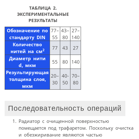
ТАБЛИЦА 2.
ЭКСПЕРИМЕНТАЛЬНЫЕ
РЕЗУЛЬТАТЫ
Обозначение по
77–
43–
27–
стандарту DIN
55
80
140
Количество
77
43
27
2
нитей на см
Диаметр нити
55
80
140
d, мкм
Результирующая
20–
40-
70–
толщина слоя,
30
50
80
мкм
Последовательность операций
Радиатор с очищенной поверхностью
помещается под трафаретом. Поскольку очистка
и обезжиривание являются частью