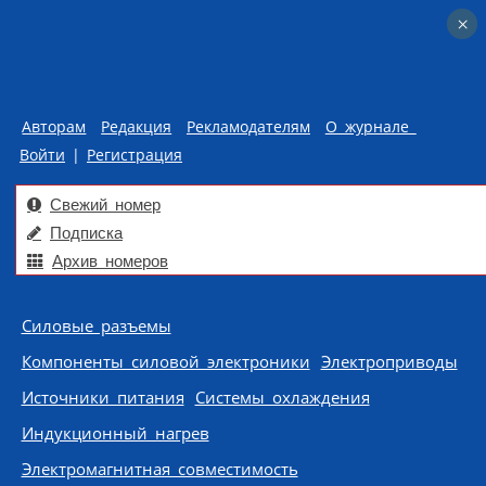
×
×
Авторам
Редакция
Рекламодателям
О журнале
Войти
|
Регистрация
Свежий номер
Подписка
Архив номеров
Skip to content
Силовые разъемы
Компоненты силовой электроники
Электроприводы
Источники питания
Системы охлаждения
Индукционный нагрев
Электромагнитная совместимость