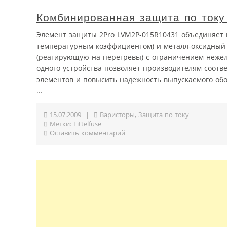
Комбинированная защита по ток
Элемент защиты 2Pro LVM2P-015R10431 объединяет 
температурным коэффициентом) и металл-оксидный 
(реагирующую на перегревы) с ограничением нежел
одного устройства позволяет производителям соотв
элементов и повысить надежность выпускаемого об
...
15.07.2009
|
Варисторы
,
Защита по току
Метки:
Littelfuse
Оставить комментарий