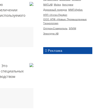
ью
MATLAB
Molex
Ангстрем
увеличении
Дорожный порядок
ММП-Ирбис
НПП «Учтех-Профи»
 используемого
ООО НПФ «Новые Промышленные
Технологии»
Оптрон-Ставрополь
ЭЛИМ
Электрум АВ
Реклама
 Это
о специальных
водством