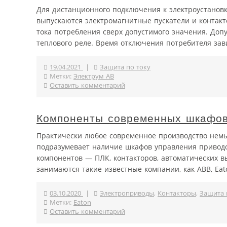
Для дистанционного подключения к электроустано
выпускаются электромагнитные пускатели и контак
тока потребления сверх допустимого значения. До
теплового реле. Время отключения потребителя завис
19.04.2021
|
Защита по току
Метки:
Электрум АВ
Оставить комментарий
Компоненты современных шкафов
Практически любое современное производство немы
подразумевает наличие шкафов управления приводо
компонентов — ПЛК, контакторов, автоматических в
занимаются такие известные компании, как ABB, Eaton
03.10.2020
|
Электроприводы
,
Контакторы
,
Защита 
Метки:
Eaton
Оставить комментарий