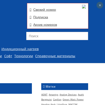
×
×
Свежий номер
Подписка
Архив номеров
Поиск
Индукционный нагрев
ии
Софт
Технологии
Справочные материалы
Метки
AEMT
Amantys
Analog Devices
Asahi
Bergquist
CapXon
Green Watt Power
Haydon Kerk
Littelfuse
MACOM