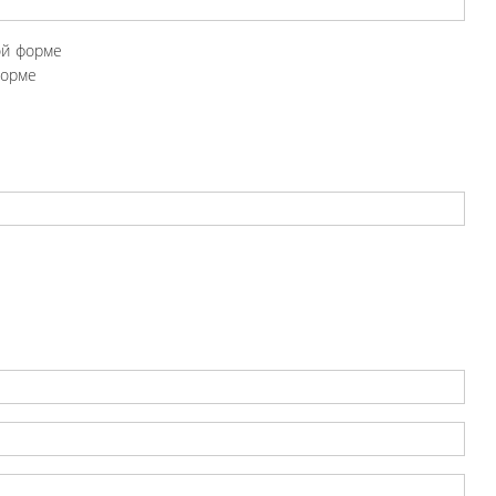
ой форме
форме