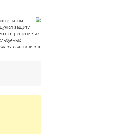
ожительным
ющуюся защиту
ексное решение из
пользуемых
годаря сочетанию в