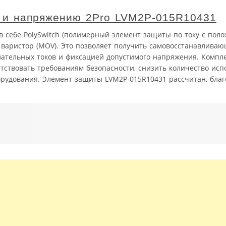
у и напряжению 2Pro LVM2P-015R10431
в себе PolySwitch (полимерный элемент защиты по току с пол
варистор (MOV). Это позволяет получить самовосстанавлива
ательных токов и фиксацией допустимого напряжения. Компл
етствовать требованиям безопасности, снизить количество ис
орудования. Элемент защиты LVM2P-015R10431 рассчитан, бла