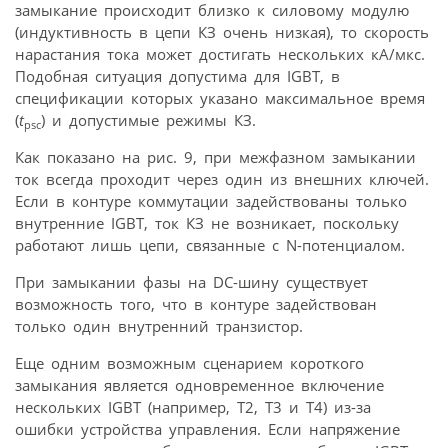
замыкание происходит близко к силовому модулю
(индуктивность в цепи КЗ очень низкая), то скорость
нарастания тока может достигать нескольких кА/мкс.
Подобная ситуация допустима для IGBT, в
спецификации которых указано максимальное время
(
t
) и допустимые режимы КЗ.
psc
Как показано на рис. 9, при межфазном замыкании
ток всегда проходит через один из внешних ключей.
Если в контуре коммутации задействованы только
внутренние IGBT, ток КЗ не возникает, поскольку
работают лишь цепи, связанные с N-потенциалом.
При замыкании фазы на DC-шину существует
возможность того, что в контуре задействован
только один внутренний транзистор.
Еще одним возможным сценарием короткого
замыкания является одновременное включение
нескольких IGBT (например, T2, T3 и T4) из-за
ошибки устройства управления. Если напряжение