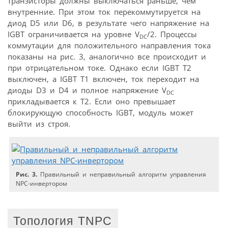
транзисторы должны выключаться раньше, чем
внутренние. При этом ток перекоммутируется на
диод D5 или D6, в результате чего напряжение на
IGBT ограничивается на уровне V
/2. Процессы
DC
коммутации для положительного направления тока
показаны на рис. 3, аналогично все происходит и
при отрицательном токе. Однако если IGBT T2
выключен, а IGBT T1 включен, ток переходит на
диоды D3 и D4 и полное напряжение V
DC
прикладывается к T2. Если оно превышает
блокирующую способность IGBT, модуль может
выйти из строя.
Рис. 3.
Правильный и неправильный алгоритм управления
NPC-инвертором
Топология ТNPC