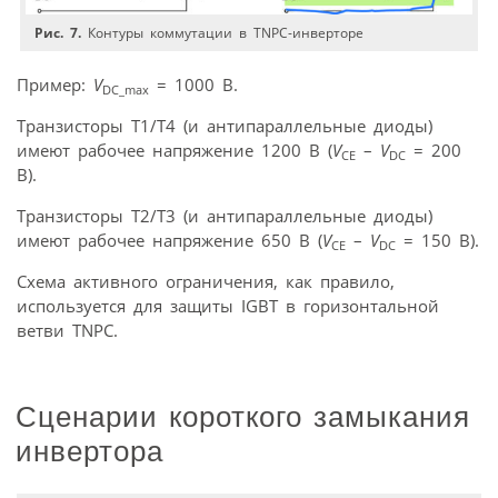
Рис. 7.
Контуры коммутации в ТNPC-инверторе
Пример:
V
= 1000 В.
DC_max
Транзисторы T1/T4 (и антипараллельные диоды)
имеют рабочее напряжение 1200 В (
V
–
V
= 200
CE
DC
В).
Транзисторы T2/T3 (и антипараллельные диоды)
имеют рабочее напряжение 650 В (
V
–
V
= 150 В).
CE
DC
Схема активного ограничения, как правило,
используется для защиты IGBT в горизонтальной
ветви TNPC.
Сценарии короткого замыкания
инвертора