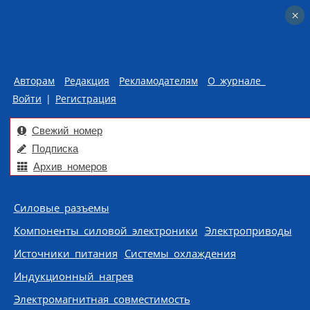
×
×
Авторам
Редакция
Рекламодателям
О журнале
Войти
|
Регистрация
Свежий номер
Подписка
Архив номеров
Skip to content
Силовые разъемы
Компоненты силовой электроники
Электроприводы
Источники питания
Системы охлаждения
Индукционный нагрев
Электромагнитная совместимость