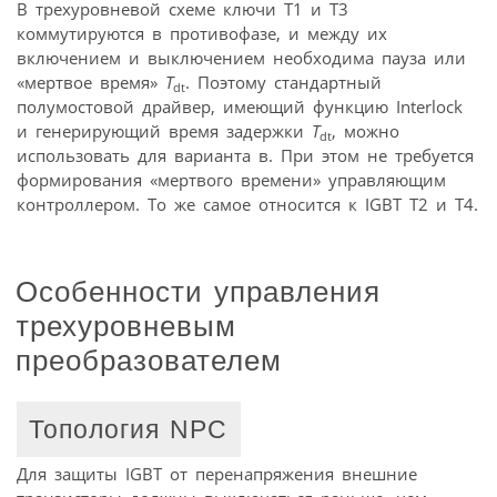
В трехуровневой схеме ключи T1 и T3
коммутируются в противофазе, и между их
включением и выключением необходима пауза или
«мертвое время»
T
. Поэтому стандартный
dt
полумостовой драйвер, имеющий функцию Interlock
и генерирующий время задержки
T
, можно
dt
использовать для варианта в. При этом не требуется
формирования «мертвого времени» управляющим
контроллером. То же самое относится к IGBT T2 и T4.
Особенности управления
трехуровневым
преобразователем
Топология NPC
Для защиты IGBT от перенапряжения внешние