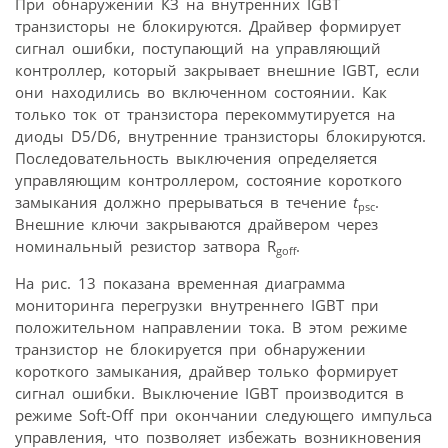
При обнаружении КЗ на внутренних IGBT
транзисторы не блокируются. Драйвер формирует
сигнал ошибки, поступающий на управляющий
контроллер, который закрывает внешние IGBT, если
они находились во включенном состоянии. Как
только ток от транзистора перекоммутируется на
диоды D5/D6, внутренние транзисторы блокируются.
Последовательность выключения определяется
управляющим контроллером, состояние короткого
замыкания должно прерываться в течение
t
.
psc
Внешние ключи закрываются драйвером через
номинальный резистор затвора R
.
goff
На рис. 13 показана временная диаграмма
мониторинга перегрузки внутреннего IGBT при
положительном направлении тока. В этом режиме
транзистор не блокируется при обнаружении
короткого замыкания, драйвер только формирует
сигнал ошибки. Выключение IGBT производится в
режиме Soft-Off при окончании следующего импульса
управления, что позволяет избежать возникновения