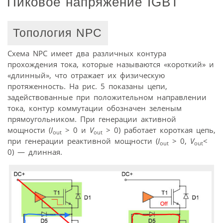
Пиковое напряжение IGBT
Топология NPC
Схема NPC имеет два различных контура
прохождения тока, которые называются «короткий» и
«длинный», что отражает их физическую
протяженность. На рис. 5 показаны цепи,
задействованные при положительном направлении
тока, контур коммутации обозначен зеленым
прямоугольником. При генерации активной
мощности (
I
> 0 и
V
> 0) работает короткая цепь,
out
out
при генерации реактивной мощности (
I
> 0,
V
<
out
out
0) — длинная.