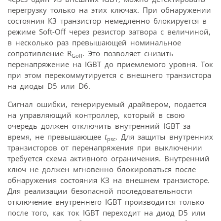
перегрузку только на этих ключах. При обнаружении
состояния КЗ транзистор немедленно блокируется в
режиме Soft-Off через резистор затвора с величиной,
в несколько раз превышающей номинальное
сопротивление R
. Это позволяет снизить
Goff
перенапряжение на IGBT до приемлемого уровня. Ток
при этом перекоммутируется с внешнего транзистора
на диоды D5 или D6.
Сигнал ошибки, генерируемый драйвером, подается
на управляющий контроллер, который в свою
очередь должен отключить внутренний IGBT за
время, не превышающее
t
. Для защиты внутренних
psc
транзисторов от перенапряжения при выключении
требуется схема активного ограничения. Внутренний
ключ не должен мгновенно блокироваться после
обнаружения состояния КЗ на внешнем транзисторе.
Для реализации безопасной последовательности
отключение внутреннего IGBT производится только
после того, как ток IGBT переходит на диод D5 или