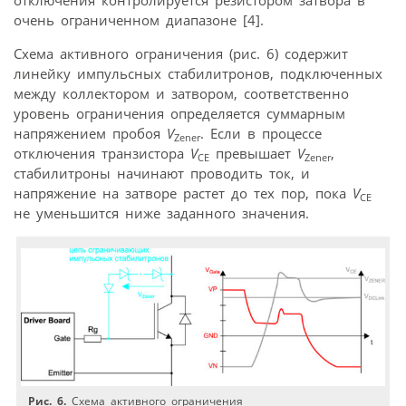
очень ограниченном диапазоне [4].
Схема активного ограничения (рис. 6) содержит
линейку импульсных стабилитронов, подключенных
между коллектором и затвором, соответственно
уровень ограничения определяется суммарным
напряжением пробоя
V
. Если в процессе
Zener
отключения транзистора
V
превышает
V
,
CE
Zener
стабилитроны начинают проводить ток, и
напряжение на затворе растет до тех пор, пока
V
CE
не уменьшится ниже заданного значения.
Рис. 6.
Схема активного ограничения