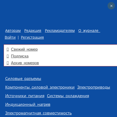
×
×
Авторам
Редакция
Рекламодателям
О журнале
Войти
|
Регистрация
Свежий номер
Подписка
Архив номеров
Skip to content
Силовые разъемы
Компоненты силовой электроники
Электроприводы
Источники питания
Системы охлаждения
Индукционный нагрев
Электромагнитная совместимость