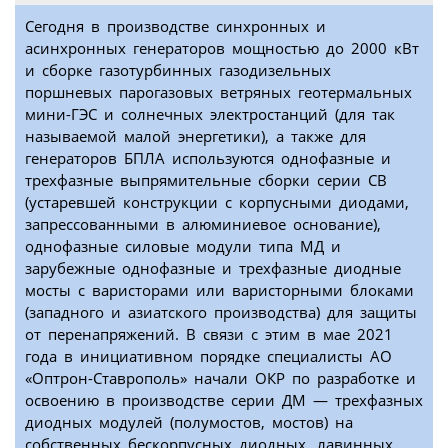
Сегодня в производстве синхронных и
асинхронных генераторов мощностью до 2000 кВт
и сборке газотурбинных газодизельных
поршневых парогазовых ветряных геотермальных
мини-ГЭС и солнечных электростанций (для так
называемой малой энергетики), а также для
генераторов БПЛА используются однофазные и
трехфазные выпрямительные сборки серии СВ
(устаревшей конструкции с корпусными диодами,
запрессованными в алюминиевое основание),
однофазные силовые модули типа МД и
зарубежные однофазные и трехфазные диодные
мосты с варисторами или варисторными блоками
(западного и азиатского производства) для защиты
от перенапряжений. В связи с этим в мае 2021
года в инициативном порядке специалисты АО
«Оптрон-Ставрополь» начали ОКР по разработке и
освоению в производстве серии ДМ — трехфазных
диодных модулей (полумостов, мостов) на
собственных бескорпусных диодных, лавинных