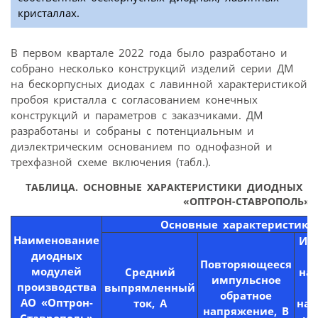
кристаллах.
В первом квартале 2022 года было разработано и
собрано несколько конструкций изделий серии ДМ
на бескорпусных диодах с лавинной характеристикой
пробоя кристалла с согласованием конечных
конструкций и параметров с заказчиками. ДМ
разработаны и собраны с потенциальным и
диэлектрическим основанием по однофазной и
трехфазной схеме включения (табл.).
ТАБЛИЦА. ОСНОВНЫЕ ХАРАКТЕРИСТИКИ ДИОДНЫХ М
«ОПТРОН-СТАВРОПОЛЬ»
Основные характеристики
Наименование
Им
диодных
Повторяющееся
модулей
Средний
на
импульсное
производства
выпрямленный
(
обратное
АО «Оптрон-
ток, А
нап
напряжение, В