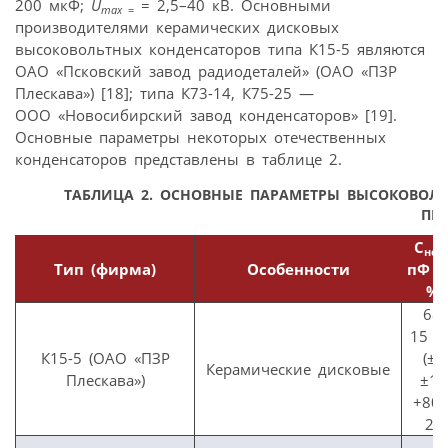
200 мкФ;
U
= 2,5–40 кВ. Основными
max =
производителями керамических дисковых
высоковольтных конденсаторов типа К15-5 являются
ОАО «Псковский завод радиодеталей» (ОАО «ПЗР
Плескава») [18]; типа К73-14, К75-25 —
ООО «Новосибирский завод конденсаторов» [19].
Основные параметры некоторых отечественных
конденсаторов представлены в таблице 2.
ТАБЛИЦА 2. ОСНОВНЫЕ ПАРАМЕТРЫ ВЫСОКОВОЛЬ
ПР
С
ном
Тип (фирма)
Особенности
пФ (γ
%)
68
15 0
К15-5 (ОАО «ПЗР
(±5
Керамические дисковые
Плескава»)
±10
+80,
20)