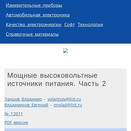
Измерительные приборы
Автомобильная электроника
Качество электроэнергии
Софт
Технологии
Справочные материалы
Мощные высоковольтные
источники питания. Часть 2
Ланцов Владимир
-
vvlantsov@list.ru
Владимиров Евгений
-
envlad@list.ru
№ 1’2011
PDF версия