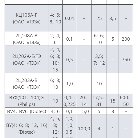
КЦ106А-Г
4; 6;
0,01
–
25
3,5
–
(ОАО «ТЭЗ»)
8; 10
2Ц108А-В
2; 4;
6; 6;
0,1
–
5
200
(ОАО «ТЭЗ»)
6
10
2; 4;
2Ц202А-Е/ТЭ
6; 8;
3,5;
0,5
–
–
750
(ОАО «ТЭЗ»)
10;
7; 12
15
2Ц203А-В
6; 8;
1,0
–
10
–
(ОАО «ТЭЗ»)
10
BYX(101…104)G
0,4…
20…
17,5…
600…
10
15
(Philips)
0,225
14
31
50
BV4, BV6 (Diotec)
4; 6
0,1
15,0
5
3
–
4; 6;
1,0;
BY(4; 6; 8; 12, 16)
8;
1,0;
100,0
4
1
–
(Diotec)
12;
0,5;