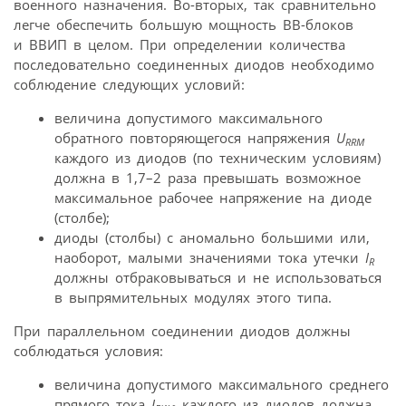
военного назначения. Во-вторых, так сравнительно
легче обеспечить большую мощность ВВ-блоков
и ВВИП в целом. При определении количества
последовательно соединенных диодов необходимо
соблюдение следующих условий:
величина допустимого максимального
обратного повторяющегося напряжения
U
RRM
каждого из диодов (по техническим условиям)
должна в 1,7–2 раза превышать возможное
максимальное рабочее напряжение на диоде
(столбе);
диоды (столбы) с аномально большими или,
наоборот, малыми значениями тока утечки
I
R
должны отбраковываться и не использоваться
в выпрямительных модулях этого типа.
При параллельном соединении диодов должны
соблюдаться условия:
величина допустимого максимального среднего
прямого тока
I
каждого из диодов должна