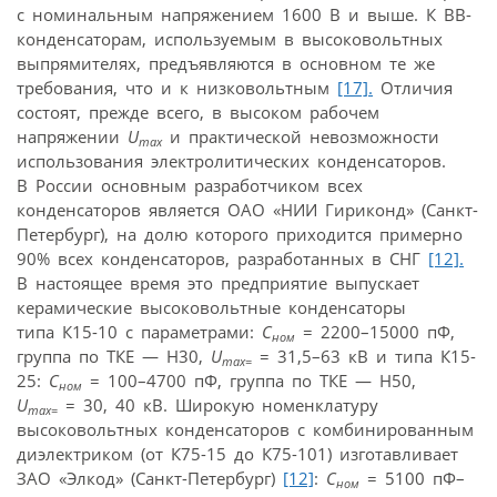
с номинальным напряжением 1600 В и выше. К ВВ-
конденсаторам, используемым в высоковольтных
выпрямителях, предъявляются в основном те же
требования, что и к низковольтным
[17].
Отличия
состоят, прежде всего, в высоком рабочем
напряжении
U
и практической невозможности
max
использования электролитических конденсаторов.
В России основным разработчиком всех
конденсаторов является ОАО «НИИ Гириконд» (Санкт-
Петербург), на долю которого приходится примерно
90% всех конденсаторов, разработанных в СНГ
[12].
В настоящее время это предприятие выпускает
керамические высоковольтные конденсаторы
типа К15-10 с параметрами:
C
= 2200–15000 пФ,
ном
группа по ТКЕ — Н30,
U
= 31,5–63 кВ и типа К15-
max=
25:
C
= 100–4700 пФ, группа по ТКЕ — Н50,
ном
U
= 30, 40 кВ. Широкую номенклатуру
max=
высоковольтных конденсаторов с комбинированным
диэлектриком (от К75-15 до К75-101) изготавливает
ЗАО «Элкод» (Санкт-Петербург)
[12]
:
C
= 5100 пФ–
ном