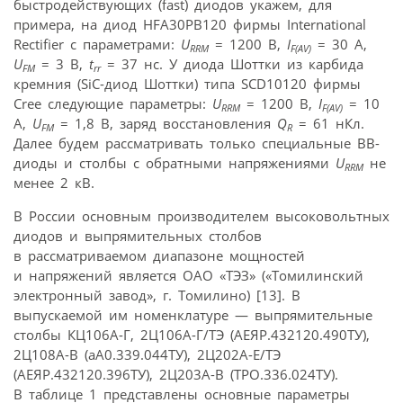
быстродействующих (fast) диодов укажем, для
примера, на диод HFA30PB120 фирмы International
Rectifier с параметрами:
U
= 1200 В,
I
= 30 А,
RRM
F(AV)
U
= 3 В,
t
= 37 нс. У диода Шоттки из карбида
FM
rr
кремния (SiC-диод Шоттки) типа SCD10120 фирмы
Cree следующие параметры:
U
= 1200 В,
I
= 10
RRM
F(AV)
А,
U
= 1,8 В, заряд восстановления
Q
= 61 нКл.
FM
R
Далее будем рассматривать только специальные ВВ-
диоды и столбы с обратными напряжениями
U
не
RRM
менее 2 кВ.
В России основным производителем высоковольтных
диодов и выпрямительных столбов
в рассматриваемом диапазоне мощностей
и напряжений является ОАО «ТЭЗ» («Томилинский
электронный завод», г. Томилино) [13]. В
выпускаемой им номенклатуре — выпрямительные
столбы КЦ106А-Г, 2Ц106А-Г/ТЭ (АЕЯР.432120.490ТУ),
2Ц108А-В (аА0.339.044ТУ), 2Ц202А-Е/ТЭ
(АЕЯР.432120.396ТУ), 2Ц203А-В (ТРО.336.024ТУ).
В таблице 1 представлены основные параметры