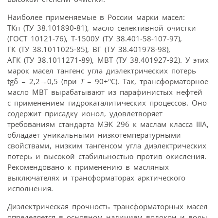
Наиболее применяемые в России марки масел:
ТКп (ТУ 38.101890-81), масло селективной очистки
(ГОСТ 10121-76), Т-1500У (ТУ 38.401-58-107-97),
ГК (ТУ 38.1011025-85), ВГ (ТУ 38.401978-98),
АГК (ТУ 38.1011271-89), МВТ (ТУ 38.401927-92). У этих
марок масел тангенс угла диэлектрических потерь
tgδ = 2,2→0,5 (при
Т
= 90+°С). Так, трансформаторное
масло МВТ вырабатывают из парафинистых нефтей
с применением гидрокаталитических процессов. Оно
содержит присадку ионол, удовлетворяет
требованиям стандарта МЭК 296 к маслам класса IIIА,
обладает уникальными низкотемпературными
свойствами, низким тангенсом угла диэлектрических
потерь и высокой стабильностью против окисления.
Рекомендовано к применению в масляных
выключателях и трансформаторах арктического
исполнения.
Диэлектрическая прочность трансформаторных масел
определяется в основном наличием волокон и воды,