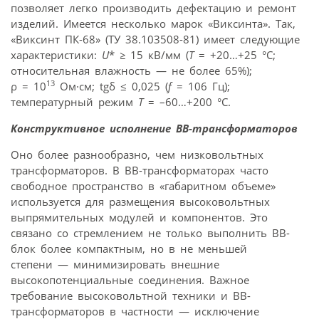
позволяет легко производить дефектацию и ремонт
изделий. Имеется несколько марок «Виксинта». Так,
«Виксинт ПК-68» (ТУ 38.103508-81) имеет следующие
характеристики:
U
*
≥
15 кВ/мм (
Т
= +20…+25 °C;
относительная влажность — не более 65%);
13
ρ = 10
Ом·см; tgδ ≤ 0,025 (
f
= 106 Гц);
температурный режим
Т
= –60…+200 °C.
Конструктивное исполнение ВВ-трансформаторов
Оно более разнообразно, чем низковольтных
трансформаторов. В ВВ-трансформаторах часто
свободное пространство в «габаритном объеме»
используется для размещения высоковольтных
выпрямительных модулей и компонентов. Это
связано со стремлением не только выполнить ВВ-
блок более компактным, но в не меньшей
степени — минимизировать внешние
высокопотенциальные соединения. Важное
требование высоковольтной техники и ВВ-
трансформаторов в частности — исключение