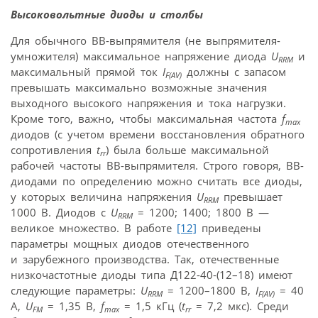
Высоковольтные диоды и столбы
Для обычного ВВ-выпрямителя (не выпрямителя-
умножителя) максимальное напряжение диода
U
и
RRM
максимальный прямой ток
I
должны с запасом
F(AV)
превышать максимально возможные значения
выходного высокого напряжения и тока нагрузки.
Кроме того, важно, чтобы максимальная частота
f
max
диодов (с учетом времени восстановления обратного
сопротивления
t
) была больше максимальной
rr
рабочей частоты ВВ-выпрямителя. Строго говоря, ВВ-
диодами по определению можно считать все диоды,
у которых величина напряжения
U
превышает
RRM
1000 В. Диодов с
U
= 1200; 1400; 1800 В —
RRM
великое множество. В работе
[12]
приведены
параметры мощных диодов отечественного
и зарубежного производства. Так, отечественные
низкочастотные диоды типа Д122-40-(12–18) имеют
следующие параметры:
U
= 1200–1800 В,
I
= 40
RRM
F(AV)
А,
U
= 1,35 В,
f
= 1,5 кГц (
t
= 7,2 мкс). Среди
FM
max
rr