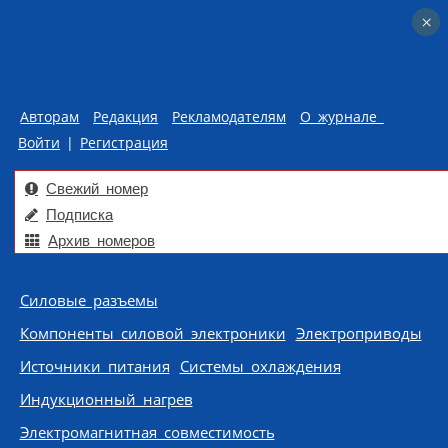
×
×
Авторам
Редакция
Рекламодателям
О журнале
Войти
|
Регистрация
Свежий номер
Подписка
Архив номеров
Skip to content
Силовые разъемы
Компоненты силовой электроники
Электроприводы
Источники питания
Системы охлаждения
Индукционный нагрев
Электромагнитная совместимость