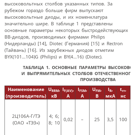
высоковольтных столбов указанных типов. За
рубежом гораздо больше фирм выпускают
высоковольтные диоды, и их номенклатура
значительно шире. В таблице 1 представлены
основные параметры некоторых быстродействующих
ВВ-диодов, производимых фирмами Philips
(Нидерланды) [14], Diotec (Германия) [15] и Rectron
(Тайвань) [16]. Из зарубежных диодов отметим
BYX(101…104)G (Philips) и BY(4…16) (Diotec).
ТАБЛИЦА 1. ОСНОВНЫЕ ПАРАМЕТРЫ ВЫСОКОВО
И ВЫПРЯМИТЕЛЬНЫХ СТОЛБОВ ОТЕЧЕСТВЕННОГО
ПРОИЗВОДСТВА
Наименование
U
,
I
,
I
,
U
,
I
,
t
,
f
RRM
F(AV)
FSM
FM
R
rr
(производитель)
кB
A
A
B
мкА
нс
к
2Ц106А-Г/ТЭ
4; 6;
0,02
–
25
3,5
100
(ОАО «ТЭЗ»)
8; 10