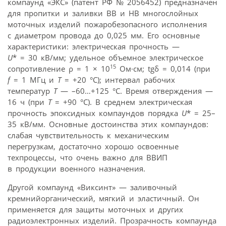
компаунд «ЭКС» (патент РФ № 2056452) предназначен
для пропитки и заливки ВВ и НВ многослойных
моточных изделий пожаробезопасного исполнения
с диаметром провода до 0,025 мм. Его основные
характеристики: электрическая прочность —
U
* = 30 кВ/мм; удельное объемное электрическое
15
сопротивление ρ = 1 × 10
Ом·см; tgδ = 0,014 (при
f
= 1 МГц и
Т
= +20 °С); интервал рабочих
температур
Т
— –60…+125 °С. Время отверждения —
16 ч (при
Т
= +90 °С). В среднем электрическая
прочность эпоксидных компаундов порядка
U
* = 25–
35 кВ/мм. Основные достоинства этих компаундов:
слабая чувствительность к механическим
перегрузкам, достаточно хорошо освоенные
техпроцессы, что очень важно для ВВИП
в продукции военного назначения.
Другой компаунд «Виксинт» — заливочный
кремнийорганический, мягкий и эластичный. Он
применяется для защиты моточных и других
радиоэлектронных изделий. Прозрачность компаунда