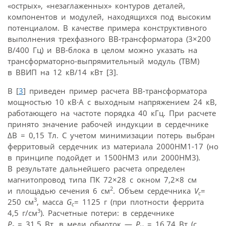
«острых», «незаглаженных» контуров деталей,
компонентов и модулей, находящихся под высоким
потенциалом. В качестве примера конструктивного
выполнения трехфазного ВВ-трансформатора (3×200
В/400 Гц) и ВВ-блока в целом можно указать на
трансформаторно-выпрямительный модуль (ТВМ)
в ВВИП на 12 кВ/14 кВт [3].
В [
3
] приведен пример расчета ВВ-трансформатора
мощностью 10 кВ·А с выходным напряжением 24 кВ,
работающего на частоте порядка 40 кГц. При расчете
принято значение рабочей индукции в сердечнике
ΔB = 0,15 Тл. С учетом минимизации потерь выбран
ферритовый сердечник из материала 2000НМ1-17 (но
в принципе подойдет и 1500НМ3 или 2000НМ3).
В результате дальнейшего расчета определен
магнитопровод типа ПК 72×28 с окном 7,2×8 см
2
и площадью сечения 6 см
. Объем сердечника
V
=
c
3
250 см
, масса
G
= 1125 г (при плотности феррита
c
3
4,5 г/см
). Расчетные потери: в сердечнике
P
= 31,5 Вт, в меди обмоток —
P
= 16,74 Вт (с