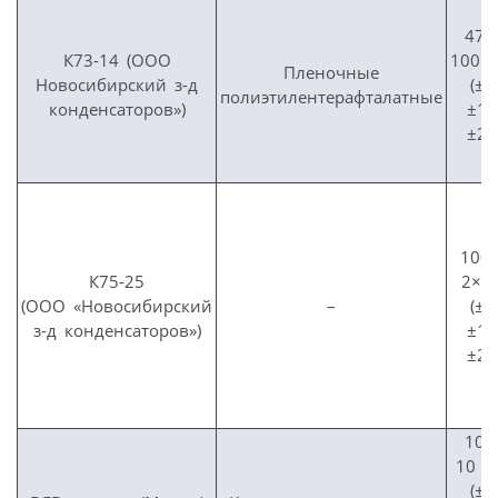
470
К73-14 (ООО
100 
Пленочные
Новосибирский з-д
(±5
полиэтилентерафталатные
конденсаторов»)
±10
±20
100
К75-25
2×1
(ООО «Новосибирский
–
(±5
з-д конденсаторов»)
±10
±20
100
10 0
(±5