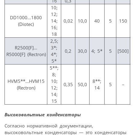
16
0,3
10;
12;
DD1000…1800
14;
0,02
10,0
40
5
150
(Diotec)
16;
18
2,5;
R2500[F]…
3*;
0,2
30,0
4; 5*
5
[500]
R5000[F] (Rectron)
4*;
5*
5**;
8;
HVM5**…HVM15
10;
8**;
0,35
50,0
5
–
(Rectron)
12;
14
14;
15
Высоковольтные конденсаторы
Согласно нормативной документации,
высоковольтные конденсаторы — это конденсаторы