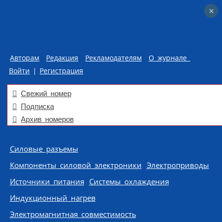
×
×
Авторам
Редакция
Рекламодателям
О журнале
Войти
|
Регистрация
Свежий номер
Подписка
Архив номеров
Skip to content
Силовые разъемы
Компоненты силовой электроники
Электроприводы
Источники питания
Системы охлаждения
Индукционный нагрев
Электромагнитная совместимость