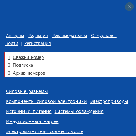
×
×
Авторам
Редакция
Рекламодателям
О журнале
Войти
|
Регистрация
Свежий номер
Подписка
Архив номеров
Skip to content
Силовые разъемы
Компоненты силовой электроники
Электроприводы
Источники питания
Системы охлаждения
Индукционный нагрев
Электромагнитная совместимость