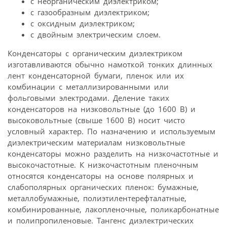
с неорганическим диэлектриком;
с газообразным диэлектриком;
с оксидным диэлектриком;
с двойным электрическим слоем.
Конденсаторы с органическим диэлектриком
изготавливаются обычно намоткой тонких длинных
лент конденсаторной бумаги, пленок или их
комбинации с металлизированными или
фольговыми электродами. Деление таких
конденсаторов на низковольтные (до 1600 В) и
высоковольтные (свыше 1600 В) носит чисто
условный характер. По назначению и используемым
диэлектрическим материалам низковольтные
конденсаторы можно разделить на низкочастотные и
высокочастотные. К низкочастотным пленочным
относятся конденсаторы на основе полярных и
слабополярных органических пленок: бумажные,
металлобумажные, полиэтилентерефталатные,
комбинированные, лакопленочные, поликарбонатные
и полипропиленовые. Тангенс диэлектрических