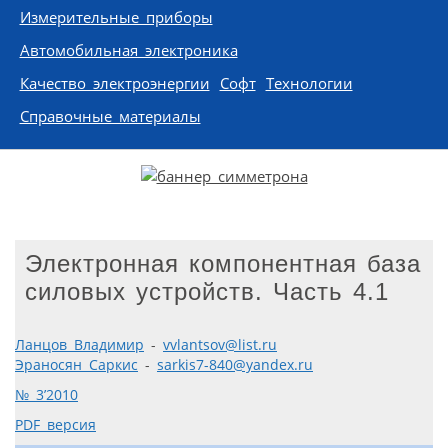
Измерительные приборы
Автомобильная электроника
Качество электроэнергии
Софт
Технологии
Справочные материалы
Электронная компонентная база
силовых устройств. Часть 4.1
Ланцов Владимир
-
vvlantsov@list.ru
Эраносян Cаркис
-
sarkis7-840@yandex.ru
№ 3’2010
PDF версия