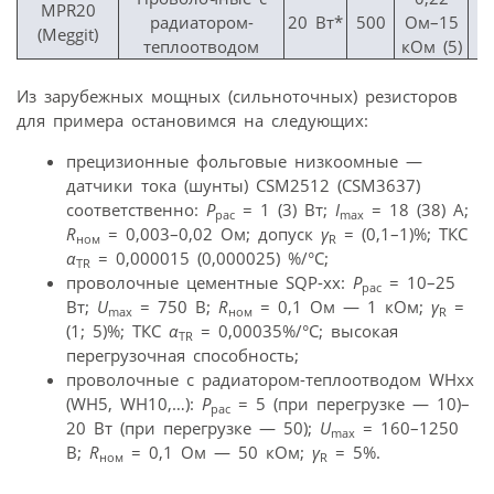
MPR20
радиатором-
20 Вт*
500
Ом–15
(Meggit)
теплоотводом
кОм (5)
Из зарубежных мощных (сильноточных) резисторов
для примера остановимся на следующих:
прецизионные фольговые низкоомные —
датчики тока (шунты) СSM2512 (СSM3637)
соответственно:
P
= 1 (3) Вт;
I
= 18 (38) A;
рас
max
R
= 0,003–0,02 Ом; допуск
γ
= (0,1–1)%; ТКС
ном
R
α
= 0,000015 (0,000025) %/°С;
TR
проволочные цементные SQP-xx:
P
= 10–25
рас
Вт;
U
= 750 В;
R
= 0,1 Ом — 1 кОм;
γ
=
max
ном
R
(1; 5)%; ТКС
α
= 0,00035%/°С; высокая
TR
перегрузочная способность;
проволочные с радиатором-теплоотводом WHхх
(WH5, WH10,…):
P
= 5 (при перегрузке — 10)–
рас
20 Вт (при перегрузке — 50);
U
= 160–1250
max
В;
R
= 0,1 Ом — 50 кОм;
γ
= 5%.
ном
R