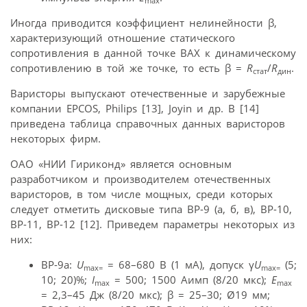
max
Иногда приводится коэффициент нелинейности β,
характеризующий отношение статического
сопротивления в данной точке ВАХ к динамическому
сопротивлению в той же точке, то есть β =
R
/
R
.
стат
дин
Варисторы выпускают отечественные и зарубежные
компании EPCOS, Philips [13], Joyin и др. В [14]
приведена таблица справочных данных варисторов
некоторых фирм.
ОАО «НИИ Гириконд» является основным
разработчиком и производителем отечественных
варисторов, в том числе мощных, среди которых
следует отметить дисковые типа ВР-9 (а, б, в), ВР-10,
ВР-11, ВР-12 [12]. Приведем параметры некоторых из
них:
ВР-9а:
U
= 68–680 B (1 мA), допуск γ
U
(5;
max=
max=
10; 20)%;
I
= 500; 1500 Aимп (8/20 мкс);
E
max
max
= 2,3–45 Дж (8/20 мкс); β = 25–30; Ø19 мм;