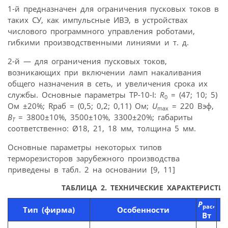
1-й предназначен для ограничения пусковых токов в
таких СУ, как импульсные ИВЭ, в устройствах
числового программного управления роботами,
гибкими производственными линиями и т. д.
2-й — для ограничения пусковых токов,
возникающих при включении ламп накаливания
общего назначения в сеть, и увеличения срока их
службы. Основные параметры ТР-10-I:
R
= (47; 10; 5)
0
Ом ±20%; Rраб = (0,5; 0,2; 0,11) Ом;
U
= 220 Вэф,
max
B
= 3800±10%, 3500±10%, 3300±20%; габариты
T
соответственно: Ø18, 21, 18 мм, толщина 5 мм.
Основные параметры некоторых типов
терморезисторов зарубежного производства
приведены в табл. 2 на основании [9, 11]
ТАБЛИЦА 2.
ТЕХНИЧЕСКИЕ ХАРАКТЕРИСТИ
P
,
U
рас
Тип (фирма)
Особенности
Вт