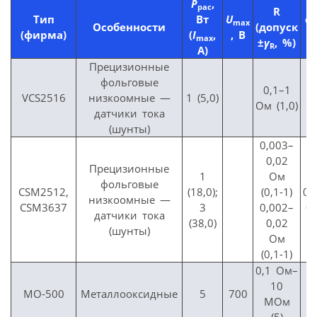
P
,
рас
R
Тип
Вт
U
α
max
T
Особенности
(допуск
(фирма)
(
I
,
, В
max
±
γ
, %)
R
A)
Прецизионные
фольговые
0,1–1
0
VCS2516
низкоомные —
1 (5,0)
Ом (1,0)
0
датчики тока
(шунты)
0,003–
0,02
Прецизионные
1
Ом
фольговые
СSM2512,
(18,0);
(0,1-1)
0,
низкоомные —
СSM3637
3
0,002–
0
датчики тока
(38,0)
0,02
(шунты)
Ом
(0,1-1)
0,1 Ом–
10
MO-500
Металлооксидные
5
700
МОм
(5)