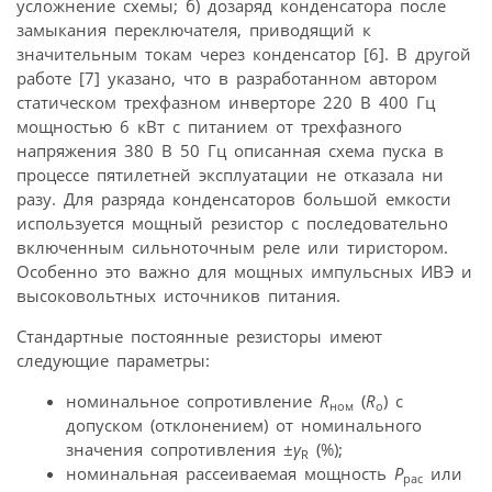
усложнение схемы; б) дозаряд конденсатора после
замыкания переключателя, приводящий к
значительным токам через конденсатор [6]. В другой
работе [7] указано, что в разработанном автором
статическом трехфазном инверторе 220 В 400 Гц
мощностью 6 кВт с питанием от трехфазного
напряжения 380 В 50 Гц описанная схема пуска в
процессе пятилетней эксплуатации не отказала ни
разу. Для разряда конденсаторов большой емкости
используется мощный резистор с последовательно
включенным сильноточным реле или тиристором.
Особенно это важно для мощных импульсных ИВЭ и
высоковольтных источников питания.
Стандартные постоянные резисторы имеют
следующие параметры:
номинальное сопротивление
R
(
R
) с
ном
о
допуском (отклонением) от номинального
значения сопротивления ±
γ
(%);
R
номинальная рассеиваемая мощность
P
или
рас