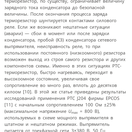
терморезистор, по существу, ограничивает величину
зарядного тока конденсатора до безопасной
величины. После окончания процесса заряда
терморезистор шунтируется контактами силового
реле. Если же возникают нештатные ситуации
(аварии) — сбои в момент или после зарядки
конденсатора, пробой (КЗ) конденсатора сетевого
выпрямителя, неисправность реле, то при
использовании постоянного (низкоомного) резистора
возможен выход из строя самого резистора и других
компонентов схемы. Именно в этих ситуациях PTC-
терморезистор, быстро нагреваясь, переходит в
высокоомное состояние, увеличивая свое
сопротивление во много раз, вплоть до десятков
килоом [10]. В этой же статье приведены результаты
исследований применения PTC J204 фирмы EPCOS
[11] с начальным сопротивлением 100 Ом ±25%
(максимальное напряжение
U
= 800 В),
max
используемых в схеме мощного выпрямителя в
штатном и нештатном режимах. Выпрямитель
питается от трехфазной сети 3×380 В, 50 Гц