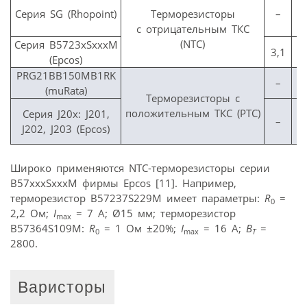
Серия SG (Rhopoint)
Терморезисторы
–
с отрицательным ТКС
(NTC)
Серия B5723xSxxxM
3,1
(Epcos)
PRG21BB150MB1RK
–
(muRata)
Терморезисторы с
положительным ТКС (PTC)
Cерия J20x: J201,
–
J202, J203 (Epcos)
Широко применяются NTC-терморезисторы серии
B57xxxSххxM фирмы Epcos [11]. Например,
терморезистор B57237S229M имеет параметры:
R
=
0
2,2 Ом;
I
= 7 А; Ø15 мм; терморезистор
max
B57364S109M:
R
= 1 Ом ±20%;
I
= 16 A;
B
=
0
max
T
2800.
Варисторы