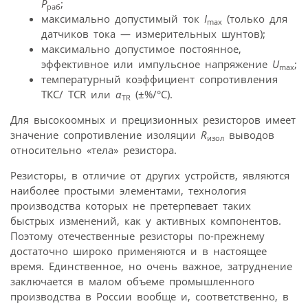
P
;
раб
максимально допустимый ток
I
(только для
max
датчиков тока — измерительных шунтов);
максимально допустимое постоянное,
эффективное или импульсное напряжение
U
;
max
температурный коэффициент сопротивления
ТКС/ TCR или
α
(±%/°С).
TR
Для высокоомных и прецизионных резисторов имеет
значение сопротивление изоляции
R
выводов
изол
относительно «тела» резистора.
Резисторы, в отличие от других устройств, являются
наиболее простыми элементами, технология
производства которых не претерпевает таких
быстрых изменений, как у активных компонентов.
Поэтому отечественные резисторы по-прежнему
достаточно широко применяются и в настоящее
время. Единственное, но очень важное, затруднение
заключается в малом объеме промышленного
производства в России вообще и, соответственно, в