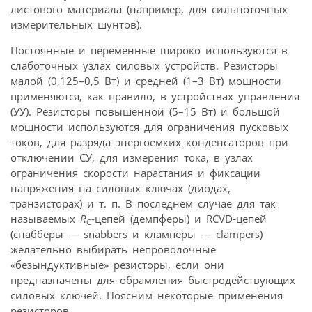
листового материала (например, для сильноточных
измерительных шунтов).
Постоянные и переменные широко используются в
слаботочных узлах силовых устройств. Резисторы
малой (0,125–0,5 Вт) и средней (1–3 Вт) мощности
применяются, как правило, в устройствах управления
(УУ). Резисторы повышенной (5–15 Вт) и большой
мощности используются для ограничения пусковых
токов, для разряда энергоемких конденсаторов при
отключении СУ, для измерения тока, в узлах
ограничения скорости нарастания и фиксации
напряжения на силовых ключах (диодах,
транзисторах) и т. п. В последнем случае для так
называемых
R
-цепей (демпферы) и RCVD-цепей
C
(снабберы — snabbers и кламперы — clampers)
желательно выбирать непроволочные
«безындуктивные» резисторы, если они
предназначены для обрамления быстродействующих
силовых ключей. Поясним некоторые применения
резисторов.