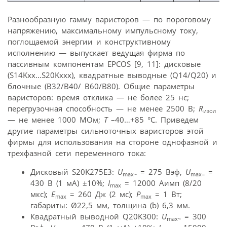
Разнообразную гамму варисторов — по пороговому
напряжению, максимальному импульсному току,
поглощаемой энергии и конструктивному
исполнению — выпускает ведущая фирма по
пассивным компонентам EPCOS [9, 11]: дисковые
(S14Kxx…S20Kxxx), квадратные выводные (Q14/Q20) и
блочные (B32/B40/ B60/B80). Общие параметры
варисторов: время отклика — не более 25 нс;
перегрузочная способность — не менее 2500 В;
R
изол
— не менее 1000 МОм;
Т
–40…+85 °С. Приведем
другие параметры сильноточных варисторов этой
фирмы для использования на стороне однофазной и
трехфазной сети переменного тока:
Дисковый S20K275E3:
U
= 275 Bэф,
U
=
max~
max=
430 B (1 мA) ±10%;
I
= 12000 Aимп (8/20
max
мкс);
Е
= 260 Дж (2 мс);
P
= 1 Вт;
max
max
габариты: Ø22,5 мм, толщина (b) 6,3 мм.
Квадратный выводной Q20K300:
U
= 300
max~