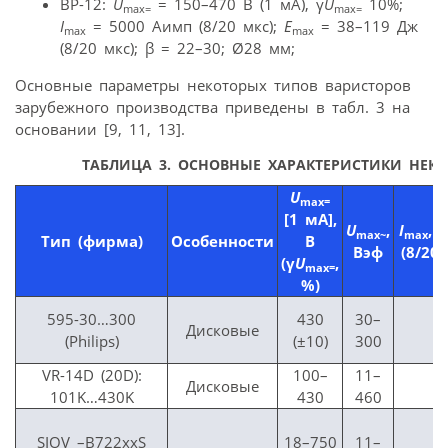
ВР-12:
U
= 150–470 B (1 мA), γ
U
10%;
max=
max=
I
= 5000 Aимп (8/20 мкс);
E
= 38–119 Дж
max
max
(8/20 мкс); β = 22–30; Ø28 мм;
Основные параметры некоторых типов варисторов
зарубежного производства приведены в табл. 3 на
основании [9, 11, 13].
ТАБЛИЦА 3.
ОСНОВНЫЕ ХАРАКТЕРИСТИКИ НЕКО
U
max=
[1 мА],
U
,
I
, 
max~
max
Тип (фирма)
Особенности
В
Вэф
(8/20
(γ
U
,
max=
%)
595-30…300
430
30–
Дисковые
–
(Philips)
(±10)
300
VR-14D (20D):
100–
11–
Дисковые
–
101K…430K
430
460
SIOV –B722xxS
18–750
11–