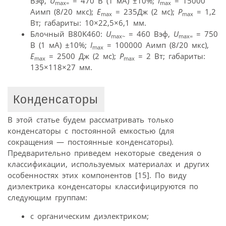
Bэф,
U
= 470 B (1 мA) ±10%;
I
= 15000
max=
max
Aимп (8/20 мкс);
Е
= 235Дж (2 мс);
P
= 1,2
max
max
Вт; габариты: 10×22,5×6,1 мм.
Блочный B80K460:
U
= 460 Bэф,
U
= 750
max~
max=
B (1 мA) ±10%;
I
= 100000 Aимп (8/20 мкс),
max
Е
= 2500 Дж (2 мс);
P
= 2 Вт; габариты:
max
max
135×118×27 мм.
Конденсаторы
В этой статье будем рассматривать только
конденсаторы с постоянной емкостью (для
сокращения — постоянные конденсаторы).
Предварительно приведем некоторые сведения о
классификации, используемых материалах и других
особенностях этих компонентов [15]. По виду
диэлектрика конденсаторы классифицируются по
следующим группам:
с органическим диэлектриком;