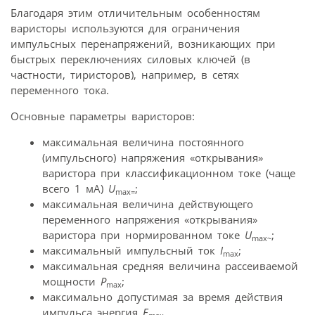
Благодаря этим отличительным особенностям
варисторы используются для ограничения
импульсных перенапряжений, возникающих при
быстрых переключениях силовых ключей (в
частности, тиристоров), например, в сетях
переменного тока.
Основные параметры варисторов:
максимальная величина постоянного
(импульсного) напряжения «открывания»
варистора при классификационном токе (чаще
всего 1 мА)
U
;
max=
максимальная величина действующего
переменного напряжения «открывания»
варистора при нормированном токе
U
;
max~
максимальный импульсный ток
I
;
max
максимальная средняя величина рассеиваемой
мощности
P
;
max
максимально допустимая за время действия
импульса энергия
E
.