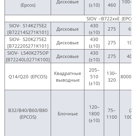
Дисковые
100–4
(Epcos)
(±10)
460
SIOV –B722xxE (EPCOS
SIOV- S14K275E2
430
Дисковые
275
60
[B72214S271K101]
(±10)
SIOV- S20K275E2
430
Дисковые
275
100
[B72220S271K101]
(±10)
SIOV- LS40K275OP
430
Дисковые
275
400
[B72240L0271K100]
(±10)
205–
Квадратные
130–
Q14/Q20 (EPCOS)
510
8000/
выводные
320
(±10)
120–
B32/B40/B60/B80
75–
(25
Блочные
1800
(EPCOS)
1100
100)
(±10)