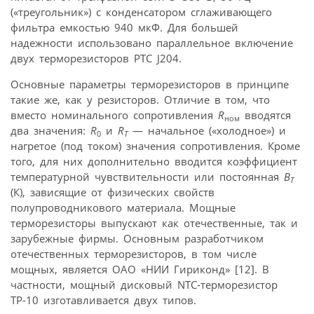
(«треугольник») с конденсатором сглаживающего
фильтра емкостью 940 мкФ. Для большей
надежности использовано параллельное включение
двух терморезисторов PTC J204.
Основные параметры терморезисторов в принципе
такие же, как у резисторов. Отличие в том, что
вместо номинального сопротивления
R
вводятся
ном
два значения:
R
и
R
— начальное («холодное») и
0
T
нагретое (под током) значения сопротивления. Кроме
того, для них дополнительно вводится коэффициент
температурной чувствительности или постоянная
B
T
(К), зависящие от физических свойств
полупроводникового материала. Мощные
терморезисторы выпускают как отечественные, так и
зарубежные фирмы. Основным разработчиком
отечественных терморезисторов, в том числе
мощных, является ОАО «НИИ Гириконд» [12]. В
частности, мощный дисковый NTC-терморезистор
ТР-10 изготавливается двух типов.