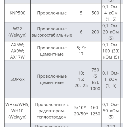
0,1 Ом–
KNP500
Проволочные
5
500
4 кОм
(1; 5)
0,1 Ом–
W22
Проволочные
6
200
20 кОм
(Welwyn)
высокостабильные
(5)
AX5W;
0,1 Ом–
Проволочные
5; 9;
AX9W;
100 (33)
цементные
17
AX17W
кОм (5)
750
10;
0,1 Ом–
Проволочные
(5
SQP-xx
15;
1 кОм
0
цементные
Вт);
20; 25
(1; 5)
1000
WHхх/WH5,
Проволочные с
0,1 Ом–
5/10*–
160–
WH10
радиатором-
50 кОм
20/50*
1250
(Welwyn)
теплоотводом
(5)
Проволочные с
0,22