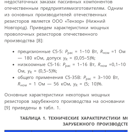
недостаточных заказах пассивных компонентов
отечественным предприятиямизготовителям. Одним
из основных производителей отечественных
резисторов является ООО «Тензор» (Нижний
Новгород). Приведем характеристики мощных
проволочных резисторов отечественного
производства [8]:
прецизионные С5-5:
P
= 1–10 Вт,
R
=1 Ом
рас
ном
— 180 кОм, допуск
γ
= (0,05–5)%;
R
низкоомные С5-16:
P
= 1–16 Вт,
R
=0,1–10
рас
ном
Ом,
γ
= (0,5–5)%;
R
общего применения С5-35В:
P
= 3–100 Вт,
рас
R
= 1 Ом — 56 кОм,
γ
= (5; 10)%.
ном
R
Основные характеристики некоторых мощных
резисторов зарубежного производства на основании
[9] приведены в табл. 1.
ТАБЛИЦА 1.
ТЕХНИЧЕСКИЕ ХАРАКТЕРИСТИКИ МО
ЗАРУБЕЖНОГО ПРОИЗВОДСТВА