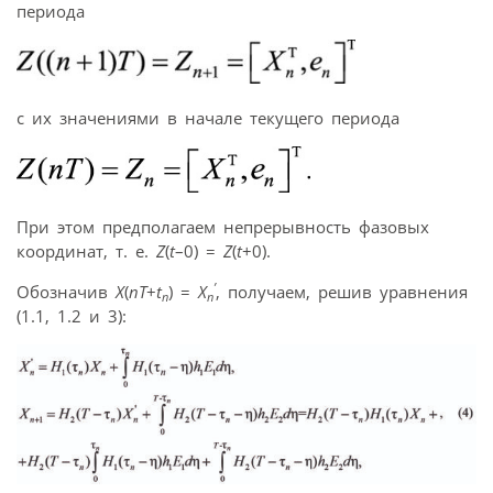
периода
с их значениями в начале текущего периода
При этом предполагаем непрерывность фазовых
координат, т. е.
Z
(
t
–0) =
Z
(
t
+0).
’
Обозначив
X
(
nT
+
t
) =
X
, получаем, решив уравнения
n
n
(1.1, 1.2 и 3):