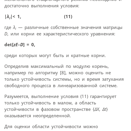
достаточно выполнения условия:
|
λ
|< 1, (11)
i
где
λ
— различные собственные значения матрицы
i
D
, или корни ее характеристического уравнения:
det[
zE
–
D
] = 0,
среди которых могут быть и кратные корни.
Определив максимальный по модулю корень,
например по алгоритму [8], можно оценить не
только устойчивость системы, но и время затухания
свободного процесса в линеаризованной системе.
Разумеется, выполнение условия (11) гарантирует
только устойчивость в малом, а область
устойчивости в фазовом пространстве {
Δ
X
,
Δ
t
}
оказывается неопределенной.
Для оценки области устойчивости можно