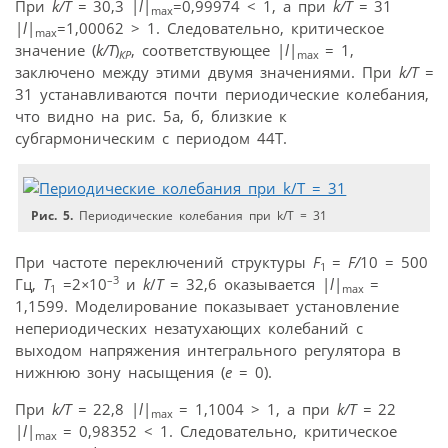
При
k/T =
30,3 |
l
|
=0,99974 < 1, а при
k/T =
31
max
|
l
|
=1,00062 > 1. Следовательно, критическое
max
значение (
k/T
)
, соответствующее |
l
|
= 1,
КР
max
заключено между этими двумя значениями. При
k/T =
31 устанавливаются почти периодические колебания,
что видно на рис. 5а, б, близкие к
субгармоническим с периодом 44Т.
Рис. 5.
Периодические колебания при k/T = 31
При частоте переключений структуры
F
=
F/
10 = 500
1
–3
Гц,
T
=2
×
10
и
k
/
T
= 32,6 оказывается |
l
|
=
1
max
1,1599. Моделирование показывает установление
непериодических незатухающих колебаний с
выходом напряжения интегрального регулятора в
нижнюю зону насыщения (
e
= 0).
При
k/T =
22,8 |
l
|
= 1,1004 > 1, а при
k/T =
22
max
|
l
|
= 0,98352 < 1. Следовательно, критическое
max