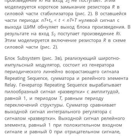
произведение
Ri
на вход
S
не поступает. Этим
2
моделируется короткое замыкание резистора
R
в
силовой части стабилизатора (рис. 2). В оставшейся
части периода:
nT
+
t
< t < nT
+
T
нулевой сигнал c
n
выхода ШИМ обнуляет выход блока произведения. В
результате на вход
S
поступает произведение
Ri
.
2
Этим моделируется включение резистора
R
в схеме
силовой части (рис. 2).
Блок Subsystem (рис. 3в), реализующий широтно-
импульсный модулятор, состоит из генератора
периодического линейно возрастающего сигнала
Repeating Sequence, сумматора и релейного элемента
Relay. Генератор Repeating Sequence вырабатывает
пилообразный сигнал «развертки» с амплитудой,
равной 1, и периодом
T
, равным периоду
переключений структуры. Сумматор сравнивает
выходной сигнал интегрального регулятора с
сигналом «развертки». Выходной сигнал релейного
элемента, равный 1 при положительном входном
сигнале и равный 0 при отрицательном сигнале,