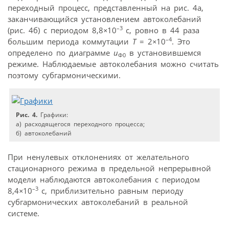
переходный процесс, представленный на рис. 4а,
заканчивающийся установлением автоколебаний
–3
(рис. 4б) с периодом 8,8
×
10
c, ровно в 44 раза
–4
большим периода коммутации
T
= 2
×
10
. Это
определено по диаграмме
u
в установившемся
Ф0
режиме. Наблюдаемые автоколебания можно считать
поэтому субгармоническими.
Рис. 4.
Графики:
а) расходящегося переходного процесса;
б) автоколебаний
При ненулевых отклонениях от желательного
стационарного режима в предельной непрерывной
модели наблюдаются автоколебания с периодом
–3
8,4
×
10
c, приблизительно равным периоду
субгармонических автоколебаний в реальной
системе.