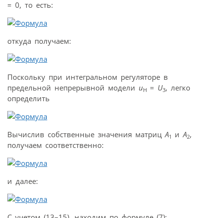
= 0, то есть:
откуда получаем:
Поскольку при интегральном регуляторе в
предельной непрерывной модели
u
=
U
, легко
H
3
определить
Вычислив собственные значения матриц
A
и
A
,
1
2
получаем соответственно:
и далее:
С учетом (13–15), находим по формуле (7):