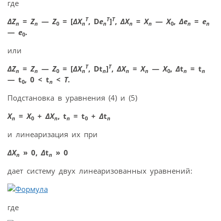
где
T
T
T
ΔZ
=
Z
—
Z
= [
Δ
X
, D
e
]
,
Δ
X
=
X
—
X
,
Δ
e
=
e
n
n
0
n
n
n
n
0
n
n
—
e
.
0
или
T
T
ΔZ
=
Z
—
Z
= [
Δ
X
, Dt
]
,
Δ
X
=
X
—
X
,
Δ
t
= t
n
n
0
n
n
n
n
0
n
n
— t
, 0 < t
<
T.
0
n
Подстановка в уравнения (4) и (5)
X
=
X
+
Δ
X
, t
= t
+
Δ
t
n
0
n
n
0
n
и линеаризация их при
ΔX
» 0,
Δ
t
» 0
n
n
дает систему двух линеаризованных уравнений:
где