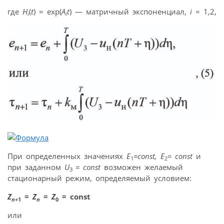
где
H
(
t
) = exp(
A
t
) — матричный экспоненциал,
i
= 1,2,
i
i
При определенных значениях
E
=const, E
= const
и
1
2
при заданном
U
= const
возможен желаемый
З
стационарный режим, определяемый условием:
Z
=
Z
=
Z
= const
n
+1
n
0
или