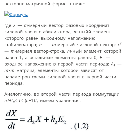
векторно-матричной форме в виде:
где
Х
—
m-
мерный вектор фазовых координат
силовой части стабилизатора,
m-
ныйй элемент
которого равен выходному напряжению
T
стабилизатора;
h
—
m-
мерный числовой вектор;
c
1
—
m-
мерная вектор-строка,
m-
ный элемент которой
равен 1, а остальные элементы равны 0;
E
—
1
входное напряжение в первой части периода;
A
—
1
m
×
m
матрица, элементы которой зависят от
параметров схемы силовой части в первой части
периода.
Аналогично, во второй части периода коммутации
nT+
t
< t<
(
n+
1)
T
, имеем уравнения:
n