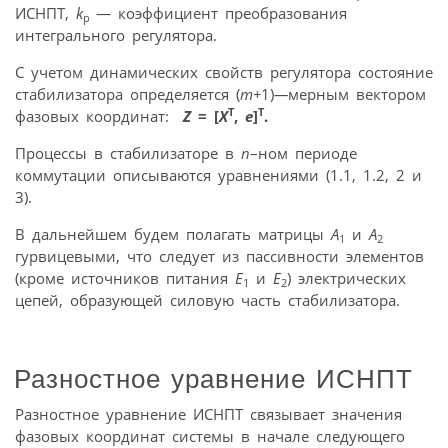
ИСНПТ,
k
— коэффициент преобразования
p
интегрального регулятора.
С учетом динамических свойств регулятора состояние
стабилизатора определяется (
m+
1)
—
мерным вектором
T
T
фазовых координат:
Z
= [
X
,
e
]
.
Процессы в стабилизаторе в
n
–ном периоде
коммутации описываются уравнениями (1.1, 1.2, 2 и
3).
В дальнейшем будем полагать матрицы
A
и
A
1
2
гурвицевыми, что следует из пассивности элементов
(кроме источников питания
E
и
E
) электрических
1
2
цепей, образующей силовую часть стабилизатора.
Разностное уравнение ИСНПТ
Разностное уравнение ИСНПТ связывает значения
фазовых координат системы в начале следующего