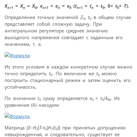
X
=
X
=
X
,
e
=
e
=
e
(
t
=
t
=
t
, 0<
t
<
T
).
n
+1
n
0
n
+1
n
0
n
+1
n
0
0
Определение точных значений
Z
,
t
в общем случае
0
0
представляет собой сложную задачу. При
интегральном регуляторе среднее значение
выходного напряжения совпадает с заданным его
значением, т. е.
Из этого условия в каждом конкретном случае можно
точно определить
t
. По величине же
t
можно
0
0
построить стационарный режим и затем оценить его
устойчивость.
По значению
t
сразу определяется
e
=
t
/
k
. Из
0
0
0
M
уравнения (4) находим:
Матрица [
E
–
H
(
T–
t
)
H
(
t
)] при принятых допущениях
2
0
1
0
невырожденная, и следовательно, существует ее