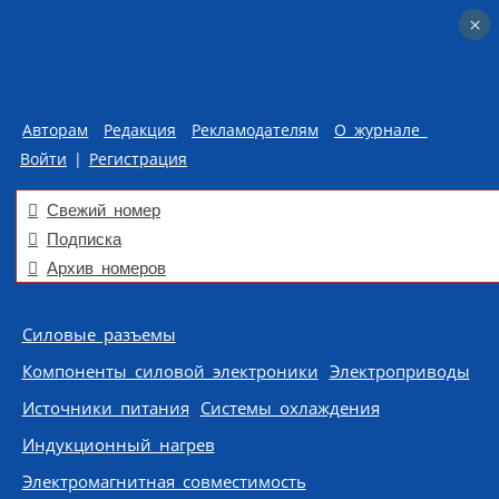
×
×
Авторам
Редакция
Рекламодателям
О журнале
Войти
|
Регистрация
Свежий номер
Подписка
Архив номеров
Skip to content
Силовые разъемы
Компоненты силовой электроники
Электроприводы
Источники питания
Системы охлаждения
Индукционный нагрев
Электромагнитная совместимость