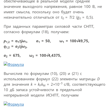
обеспечивающее в реальной модели среднее
значение выходного напряжения, равное 100 В, не
имеет смысла, поскольку оно будет очень
незначительно отличаться от
t
=
T
/2 (
g
= 0,5).
0
0
При заданных параметрах силовой части СНПТ,
согласно формулам (18), получаем:
p
= α
±
jω
,
a
= 50, ω
= 100
√
49,75,
1,2
1
1
1
1
q
=
a
±
jω
,
1,2
2
2
a
= 675, ω
= 100
√
4,4375,
2
2
Вычислив по формулам (10), (20) и (21) с
использованием формул (22) элементы матрицы
D
–3
для значения
k = k
k
= 2
×
10
c/B, соответствующего
P
M
10 дБ запаса устойчивости в предельной
непрерывной модели ИСНПТ, получаем