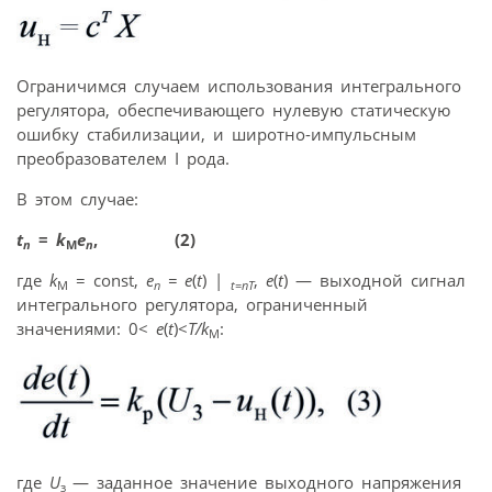
Ограничимся случаем использования интегрального
регулятора, обеспечивающего нулевую статическую
ошибку стабилизации, и широтно-импульсным
преобразователем I рода.
В этом случае:
t
=
k
e
, (2)
n
M
n
где
k
= const,
e
= e
(
t
) |
,
e
(
t
) — выходной сигнал
М
n
t=nT
интегрального регулятора, ограниченный
значениями: 0<
e
(
t
)<
T/k
:
М
где
U
— заданное значение выходного напряжения
з