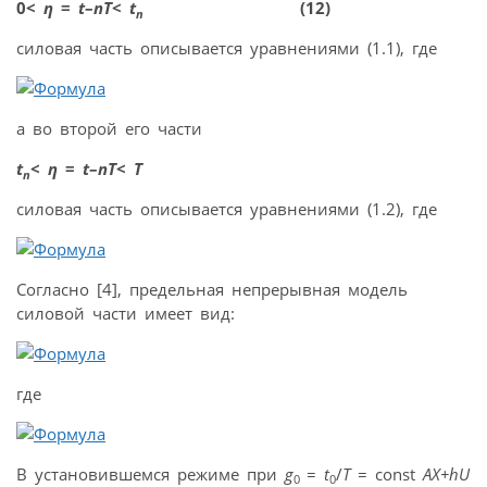
0<
η
=
t
–
nT
<
t
(12)
n
силовая часть описывается уравнениями (1.1), где
а во второй его части
t
<
η
=
t
–
nT
<
T
n
силовая часть описывается уравнениями (1.2), где
Согласно [4], предельная непрерывная модель
силовой части имеет вид:
где
В установившемся режиме при
g
=
t
/
T
= const
AX+hU
0
0