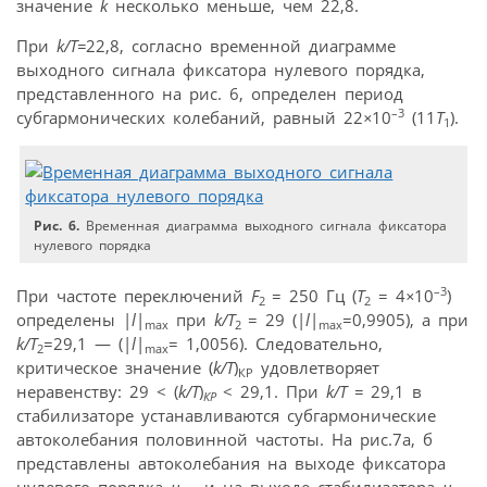
значение
k
несколько меньше, чем 22,8.
При
k/T=
22,8, cогласно временной диаграмме
выходного сигнала фиксатора нулевого порядка,
представленного на рис. 6, определен период
–3
субгармонических колебаний, равный 22
×
10
(11
T
).
1
Рис. 6.
Временная диаграмма выходного сигнала фиксатора
нулевого порядка
–3
При частоте переключений
F
= 250 Гц (
T
= 4
×
10
)
2
2
определены |
l
|
при
k/T
= 29 (|
l
|
=0,9905), а при
max
2
max
k/T
=29,1 — (|
l
|
= 1,0056). Следовательно,
2
max
критическое значение (
k/T
)
удовлетворяет
КР
неравенству: 29 < (
k/T
)
< 29,1. При
k/T =
29,1 в
КР
стабилизаторе устанавливаются субгармонические
автоколебания половинной частоты. На рис.7а, б
представлены автоколебания на выходе фиксатора
нулевого порядка
u
и на выходе стабилизатора
u
.