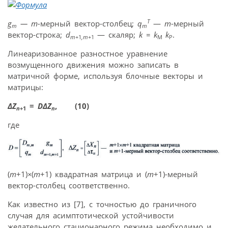
T
g
— m-
мерный вектор-столбец;
q
—
m
-мерный
m
m
вектор-строка;
d
— скаляр;
k = k
k
.
m+
1
,m+
1
М
Р
Линеаризованное разностное уравнение
возмущенного движения можно записать в
матричной форме, используя блочные векторы и
матрицы:
ΔZ
=
DΔ
Z
, (10)
n
+1
n
где
(
m
+1)
×
(
m
+1) квадратная матрица и (
m
+1)-мерный
вектор-столбец соответственно.
Как известно из [7], с точностью до граничного
случая для асимптотической устойчивости
желательного стационарного режима необходимо и