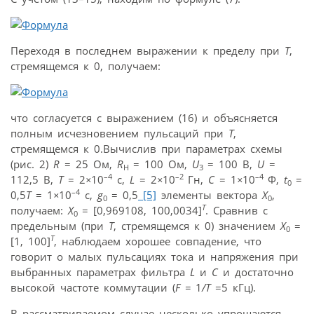
Переходя в последнем выражении к пределу при
T
,
стремящемся к 0, получаем:
что согласуется с выражением (16) и объясняется
полным исчезновением пульсаций при
T
,
стремящемся к 0.Вычислив при параметрах схемы
(рис. 2)
R
= 25 Ом,
R
= 100 Ом,
U
= 100 B,
U
=
H
3
–4
–2
–4
112,5 B,
T
= 2
×
10
c,
L
= 2
×
10
Гн,
C
= 1
×
10
Ф,
t
=
0
–4
0,5
T
= 1
×
10
c,
g
= 0,5
[5]
элементы вектора
X
,
0
0
Т
получаем:
X
= [0,969108, 100,0034]
. Сравнив с
0
предельным (при
T
, стремящемся к 0) значением
X
=
0
Т
[1, 100]
, наблюдаем хорошее совпадение, что
говорит о малых пульсациях тока и напряжения при
выбранных параметрах фильтра
L
и
C
и достаточно
высокой частоте коммутации (
F =
1
/T
=5 кГц).
В рассматриваемом случае несколько упрощаются