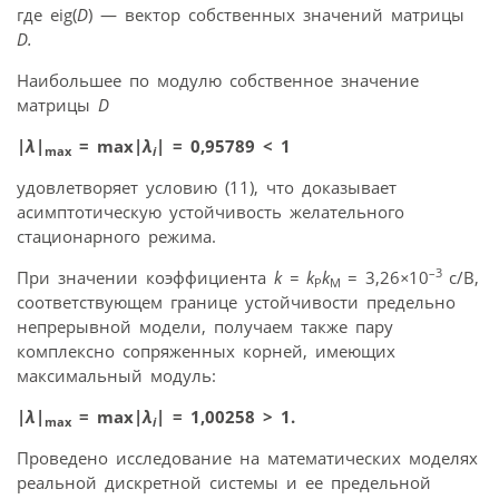
где eig(
D
) — вектор собственных значений матрицы
D.
Наибольшее по модулю собственное значение
матрицы
D
|
λ
|
= max|
λ
| = 0,95789 < 1
max
i
удовлетворяет условию (11), что доказывает
асимптотическую устойчивость желательного
стационарного режима.
–3
При значении коэффициента
k = k
k
= 3,26
×
10
c/B,
P
M
соответствующем границе устойчивости предельно
непрерывной модели, получаем также пару
комплексно сопряженных корней, имеющих
максимальный модуль:
|
λ
|
= max|
λ
| = 1,00258 > 1.
max
i
Проведено исследование на математических моделях
реальной дискретной системы и ее предельной