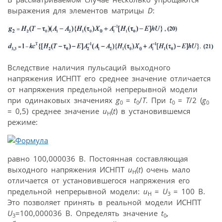
выражения для элементов матрицы
D
:
Вследствие наличия пульсаций выходного
напряжения ИСНПТ его среднее значение отличается
от напряжения предельной непрерывной модели
при одинаковых значениях
g
=
t
/
T
. При
t
=
T
/2 (
g
0
0
0
0
= 0,5) среднее значение
u
(
t
) в установившемся
H
режиме:
равно 100,000036 В. Постоянная составляющая
выходного напряжения ИСНПТ
u
(
t
) очень мало
H
отличается от установившегося напряжения его
предельной непрерывной модели:
u
=
U
= 100 В.
H
3
Это позволяет принять в реальной модели ИСНПТ
U
=100,000036 B. Определять значение
t
,
3
0