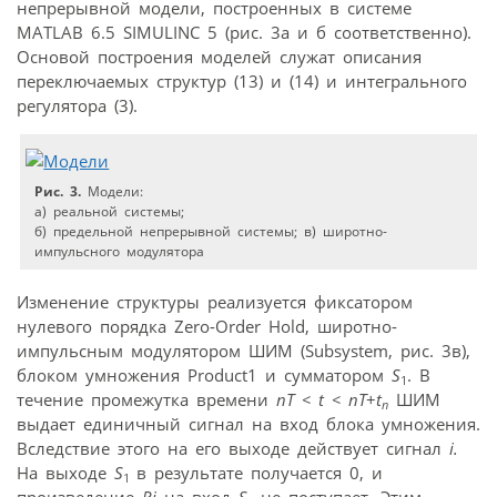
непрерывной модели, построенных в системе
MATLAB 6.5 SIMULINC 5 (рис. 3а и б соответственно).
Основой построения моделей служат описания
переключаемых структур (13) и (14) и интегрального
регулятора (3).
Рис. 3.
Модели:
а) реальной системы;
б) предельной непрерывной системы; в) широтно-
импульсного модулятора
Изменение структуры реализуется фиксатором
нулевого порядка Zero-Order Hold, широтно-
импульсным модулятором ШИМ (Subsystem, рис. 3в),
блоком умножения Product1 и сумматором
S
. В
1
течение промежутка времени
nT < t < nT
+
t
ШИМ
n
выдает единичный сигнал на вход блока умножения.
Вследствие этого на его выходе действует сигнал
i.
На выходе
S
в результате получается 0, и
1