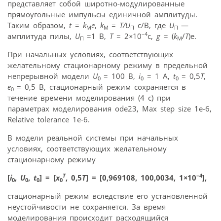
представляет собой широтно-модулированные
прямоугольные импульсы единичной амплитуды.
Таким образом,
t
=
k
e
,
k
=
T/U
с/В, где
U
—
M
M
П
П
–4
амплитуда пилы,
U
=1 В,
T
= 2
×
10
c,
g
= (
k
/
T
)e.
П
M
При начальных условиях, соответствующих
желательному стационарному режиму в предельной
непрерывной модели
U
= 100 B,
i
= 1 A,
t
= 0,5
T
,
0
0
0
e
= 0,5 B, стационарный режим сохраняется в
0
течение времени моделирования (4 с) при
параметрах моделирования ode23, Max step size 1e-6,
Relative tolerance 1e-6.
В модели реальной системы при начальных
условиях, соответствующих желательному
стационарному режиму
T
–4
[
i
,
U
,
t
] = [
x
, 0,5
T
] = [0,969108, 100,0034, 1
×
10
],
0
0
0
0
стационарный режим вследствие его установленной
неустойчивости не сохраняется. За время
моделирования происходит расходящийся