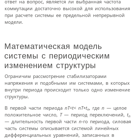
ответ на вопрос, является ли выбранная частота
коммутации достаточно высокой для использования
при расчете системы ее предельной непрерывной
модели.
Математическая модель
системы с периодическим
изменением структуры
Ограничим рассмотрение стабилизаторами
напряжения и подобными им системами, в которых
внутри периода происходит только одно изменение
структуры.
В первой части периода
nT<t< nT+
t
, где
n
— целое
n
положительное число,
Т
— период переключений,
t
n
— длительность первой части
n
-го периода, силовая
часть системы описывается системой линейных
дифференциальных уравнений, записанных в