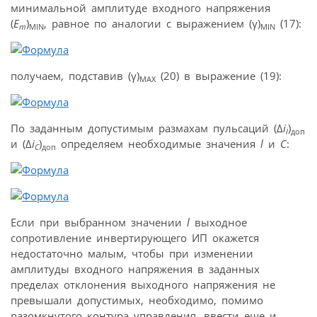
минимальной амплитуде входного напряжения
(
E
)
, равное по аналогии с выражением (γ)
(17):
m
MIN
MIN
получаем, подставив (γ)
(20) в выражение (19):
MAX
По заданным допустимым размахам пульсаций (Δ
i
)
l
доп
и (Δ
i
)
определяем необходимые значения
l
и
С
:
C
доп
Если при выбранном значении
l
выходное
сопротивление инвертирующего ИП окажется
недостаточно малым, чтобы при изменении
амплитуды входного напряжения в заданных
пределах отклонения выходного напряжения не
превышали допустимых, необходимо, помимо
разомкнутого контура управления, ввести еще и