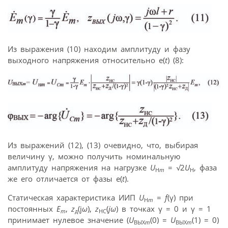
Из выражения (10) находим амплитуду и фазу
выходного напряжения относительно e(
t
) (8):
Из выражений (12), (13) очевидно, что, выбирая
величину γ, можно получить номинальную
амплитуду напряжения на нагрузке
U
=
√
2
U
, фаза
H
m
H
же его отличается от фазы e(
t
).
Статическая характеристика ИИП
U
=
f
(γ) при
H
m
постоянных
E
,
z
(j
ω
),
z
(
jω
) в точках γ = 0 и γ = 1
m
д
HC
принимает нулевое значение (
U
(0) =
U
(1) = 0)
ВЫХ
m
ВЫХ
m