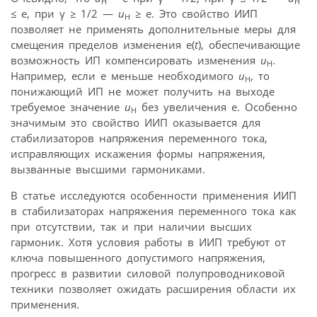
Н
Н
≤
е, при γ
≥
1/2 —
u
≥
е. Это свойство ИИП
Н
позволяет не применять дополнительные меры для
смещения пределов изменения e(
t
), обеспечивающие
возможность ИП компенсировать изменения
u
.
H
Например, если e меньше необходимого
u
, то
H
понижающий ИП не может получить на выходе
требуемое значение
u
без увеличения e. Особенно
H
значимым это свойство ИИП оказывается для
стабилизаторов напряжения переменного тока,
исправляющих искажения формы напряжения,
вызванные высшими гармониками.
В статье исследуются особенности применения ИИП
в стабилизаторах напряжения переменного тока как
при отсутствии, так и при наличии высших
гармоник. Хотя условия работы в ИИП требуют от
ключа повышенного допустимого напряжения,
прогресс в развитии силовой полупроводниковой
техники позволяет ожидать расширения области их
применения.