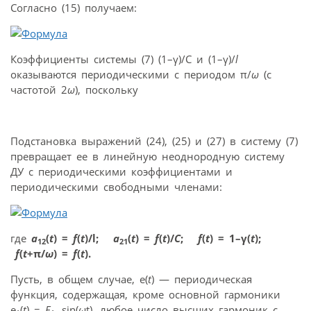
Согласно (15) получаем:
Коэффициенты системы (7) (1–γ)/C и (1–γ)/
l
оказываются периодическими с периодом π/
ω
(с
частотой 2
ω
), поскольку
Подстановка выражений (24), (25) и (27) в систему (7)
превращает ее в линейную неоднородную систему
ДУ с периодическими коэффициентами и
периодическими свободными членами:
где
a
(
t
) =
f
(
t
)/l;
a
(
t
) =
f
(
t
)/
C
;
f
(
t
) = 1–γ(
t
);
12
21
f
(
t
+π/
ω
) =
f
(
t
).
Пусть, в общем случае, e(
t
) — периодическая
функция, содержащая, кроме основной гармоники
e
(
t
) =
E
sin(
ω
t), любое число высших гармоник с