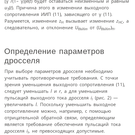
[γ /(1– γ)]e(
t
) будет оставаться неизменным и равным
u
(
t
). Причина этого в изменении выходного
З
сопротивления ИИП (11), зависящего от γ (11).
Разумеется, изменение z
вызывает изменение
z
, а
Н
НС
следовательно, и отклонение
U
от (
U
)
.
ВЫХ
m
ВЫХ
m
Н
Определение параметров
дросселя
При выборе параметров дросселя необходимо
учитывать противоречивые требования. С точки
зрения уменьшения выходного сопротивления (11),
следует уменьшать
l
и
r
, а для уменьшения
пульсаций выходного тока дросселя
i
(рис. 2) —
l
увеличивать
l.
Поскольку уменьшить выходное
сопротивление можно, например, с помощью
отрицательной обратной связи, определяющим
является требование обеспечения пульсаций тока
дросселя
i
, не превосходящих допустимые.
l