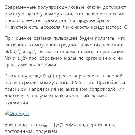
Современные полупроводниковые ключи допускают
высокую частоту коммутации, что позволяет весьма
просто оценить пульсации
i
и
u
, выбрать
l
ВЫХ
индуктивность дросселя
l
и емкость конденсатора С.
При оценке размаха пульсаций будем полагать, что
за период коммутации средние значения величин
e(
t
),
i
(
t
) и
u
(
t
) остаются неизменными, а пульсации
l
C
i
(
t
) и
u
(
t
) пренебрежимо малы по сравнению с их
l
C
средними значениями.
Размах пульсаций
i
(
t
) просто определить в первой
l
части периода коммутации: 0<
t
<
τ = γ
T
.
Пренебрегая
падением напряжения на активном сопротивлении
дросселя
r
, получаем максимальный размах
пульсаций:
Учитывая, что
U
= [γ/(1–γ)]
E
поддерживается
З
m
m
постоянным, получаем