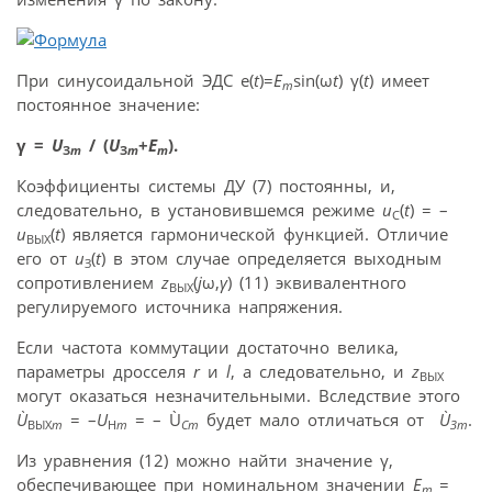
При синусоидальной ЭДС e(
t
)=
E
sin(ω
t
) γ(
t
) имеет
m
постоянное значение:
γ =
U
/ (
U
+
E
).
З
m
З
m
m
Коэффициенты системы ДУ (7) постоянны, и,
следовательно, в установившемся режиме
u
(
t
) = –
C
u
(
t
) является гармонической функцией. Отличие
ВЫХ
его от
u
(
t
) в этом случае определяется выходным
З
сопротивлением
z
(
j
ω,
γ
) (11) эквивалентного
ВЫХ
регулируемого источника напряжения.
Если частота коммутации достаточно велика,
параметры дросселя
r
и
l
, а следовательно, и
z
ВЫХ
могут оказаться незначительными. Вследствие этого
Ù
= –
U
= – Ù
будет мало отличаться от
Ù
.
ВЫХ
m
H
m
Cm
Зm
Из уравнения (12) можно найти значение γ,
обеспечивающее при номинальном значении
E
=
m