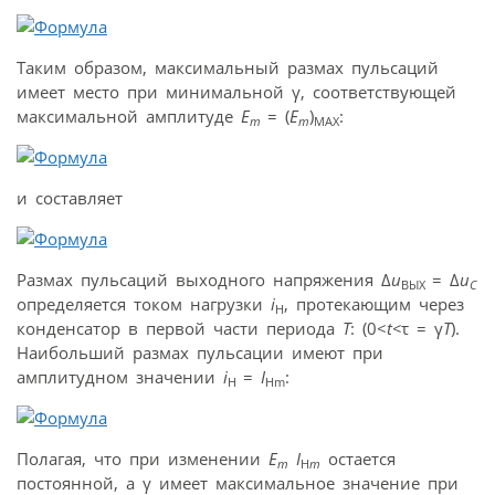
Таким образом, максимальный размах пульсаций
имеет место при минимальной γ, соответствующей
максимальной амплитуде
E
= (
E
)
:
m
m
MAX
и составляет
Размах пульсаций выходного напряжения Δ
u
= Δ
u
ВЫХ
C
определяется током нагрузки
i
, протекающим через
H
конденсатор в первой части периода
Т
: (0<
t
<
τ = γ
T
).
Наибольший размах пульсации имеют при
амплитудном значении
i
=
I
:
H
Hm
Полагая, что при изменении
E
I
остается
m
H
m
постоянной, а γ имеет максимальное значение при