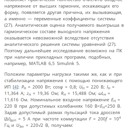
напряжение от высших гармоник, искажающих его
форму, появляется другая причина, их вызывающая,
а именно — переменные коэффициенты системы
(27). Аналитическая оценка получаемого выигрыша в
гармоническом составе выходного напряжения
оказывается невозможной вследствие отсутствия
аналитического решения системы уравнений (27).
Поэтому дальнейшее исследование возможно на ПК
при наличии прикладных программ, подобных,
например, MATLAB 6,5 Simulink 5.
Положим параметры нагрузки такими же, как и при
стабилизации напряжения с помощью понижающего
ИП [
4
]:
P
= 2000 Вт; cosφ = 0,8;
U
= 220 B;
I
=
H
H
H
11,364 A;
z
= 19,36 Oм;
R
= 15,488 Ом;
ωL
=
H
H
H
11,616 Oм. Номинальное входное напряжение
E
=
H
220 B при допустимых колебаниях 160 B<
E
<250 B.
H
Задав допустимый размах пульсаций тока дросселя
4
(Δ
i
)
= 5 А при частоте коммутации
F
= 200
f
= 10
доп
Гц и
U
= 220
√
2 В, получаем:
З
m