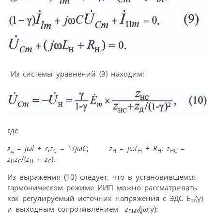
Из системы уравнений (9) находим:
где
z
=
jω
l
+
r
,
z
= 1/
jω
C
;
z
=
jω
L
+
R
;
z
=
д
C
H
H
H
HC
z
z
/(
z
+
z
).
H
C
H
C
Из выражения (10) следует, что в установившемся
гармоническом режиме ИИП можно рассматривать
как регулируемый источник напряжения с ЭДС Ē
(γ)
m
и выходным сопротивлением
z
(j
ω
,γ):
ВЫХ