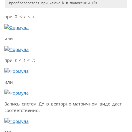
преобразователя при ключе К в положении «2»
при 0 <
t
< τ:
или
при τ <
t
<
T
:
или
Запись систем ДУ в векторно-матричном виде дает
соответственно:
где