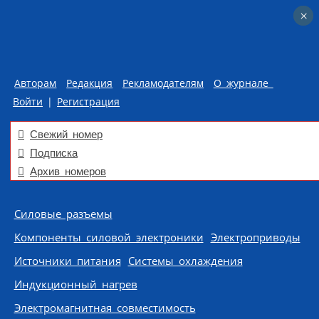
×
×
Авторам
Редакция
Рекламодателям
О журнале
Войти
|
Регистрация
Свежий номер
Подписка
Архив номеров
Skip to content
Силовые разъемы
Компоненты силовой электроники
Электроприводы
Источники питания
Системы охлаждения
Индукционный нагрев
Электромагнитная совместимость