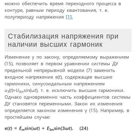
можно обеспечить время переходного процесса в
контуре, равным периоду квантования, т. е.
полупериоду напряжения
[1].
Стабилизация напряжения при
наличии высших гармоник
Изменение γ по закону, определяемому выражением
(15), позволяет в первом уравнении системы ДУ
предельной непрерывной модели (7) заменить
входное напряжение e(
t
), содержащее высшие
гармоники, синусоидальным напряжением
u
(
t
)=
U
sin(ω
t
), т. е. исключить высшие гармоники.
З
З
m
Однако одновременно часть коэффициентов системы
ДУ становятся переменными. Закон их изменения
определяется законом изменения γ (15). Например, в
простейшем случае:
e(
t
) =
E
sin(
ω
t
) +
E
sin(3
ω
t
). (24)
m
3
m