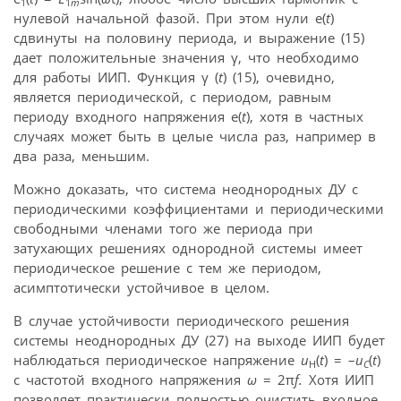
1
1
m
нулевой начальной фазой. При этом нули e(
t
)
сдвинуты на половину периода, и выражение (15)
дает положительные значения γ, что необходимо
для работы ИИП. Функция γ (
t
) (15), очевидно,
является периодической, с периодом, равным
периоду входного напряжения e(
t
), хотя в частных
случаях может быть в целые числа раз, например в
два раза, меньшим.
Можно доказать, что система неоднородных ДУ с
периодическими коэффициентами и периодическими
свободными членами того же периода при
затухающих решениях однородной системы имеет
периодическое решение с тем же периодом,
асимптотически устойчивое в целом.
В случае устойчивости периодического решения
системы неоднородных ДУ (27) на выходе ИИП будет
наблюдаться периодическое напряжение
u
(
t
) = –
u
(
t
)
H
C
c частотой входного напряжения
ω
= 2π
f
.
Хотя ИИП
позволяет практически полностью очистить входное