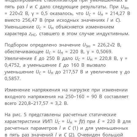
пять раз
l
и
С
дало следующие результаты. При
U
З
m
= 220
√
2 B, γ = 0,5 оказалось, что
U
=
U
= 214,27 B
C
H
вместо 256,47 B (при исходных значениях
l
и
С
).
Уменьшение
U
=
U
объясняется изменением
C
H
характера
z
, ставшего в этом случае индуктивным.
HC
Подбором определено значение
U
= 226,2
√
2 B,
З
m
обеспечивающее
U
=
U
= 220 B, γ = 0,5069.
C
H
Увеличение
Е
до 250 В дало
U
=
U
= 220,8 B, γ =
C
H
0,4752, а уменьшение
Е
до 160 В вызвало
уменьшение
U
=
U
до 217,57 В и увеличение γ до
C
H
0,5857.
Изменение напряжения на нагрузке при изменении
входного напряжения на 250–160 = 90 В составляет
всего 220,8–217,57
≈
3,2 В.
На рис. 5 представлены расчетные статические
характеристики ИИП
U
=
U
=
f
(
t
) при
Е
= 220 В для
C
H
расчетных параметров
l
и
С
(1) и для уменьшенных
в пять раз значений
l
и
С
(2). Очевиден большой