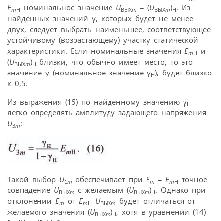
E
номинальное значение
U
= (
U
)
. Из
m
H
ВЫХ
m
ВЫХ
m
Н
найденных значений γ, которых будет не менее
двух, следует выбрать наименьшее, соответствующее
устойчивому (возрастающему) участку статической
характеристики. Если номинальные значения
E
и
m
H
(
U
)
близки, что обычно имеет место, то это
ВЫХ
m
Н
значение γ (номинальное значение γ
), будет близко
Н
к 0,5.
Из выражения (15) по найденному значению γ
Н
легко определять амплитуду задающего напряжения
U
:
3
m
Такой выбор
U
обеспечивает при
E
= E
точное
Cm
m
m
H
совпадение
U
с желаемым (
U
)
. Однако при
ВЫХ
m
ВЫХ
m
Н
отклонении
E
от
E
U
будет отличаться от
m
m
H
ВЫХ
m
желаемого значения (
U
)
, хотя в уравнении (14)
ВЫХ
m
Н