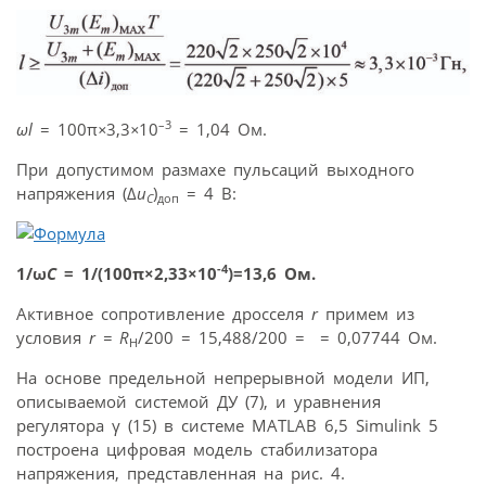
–3
ωl
= 100π
×
3,3
×
10
= 1,04 Ом.
При допустимом размахе пульсаций выходного
напряжения (Δ
u
)
= 4 В:
C
доп
-4
1/ω
C
= 1/(100π×2,33×10
)=13,6 Ом.
Активное сопротивление дросселя
r
примем из
условия
r = R
/200 = 15,488/200 = = 0,07744 Ом.
H
На основе предельной непрерывной модели ИП,
описываемой системой ДУ (7), и уравнения
регулятора γ (15) в системе MATLAB 6,5 Simulink 5
построена цифровая модель стабилизатора
напряжения, представленная на рис. 4.