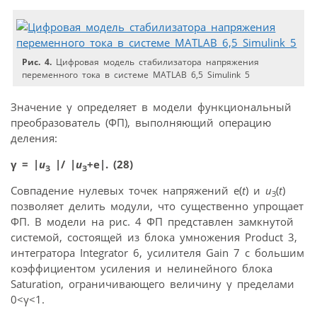
Рис. 4.
Цифровая модель стабилизатора напряжения
переменного тока в системе MATLAB 6,5 Simulink 5
Значение γ определяет в модели функциональный
преобразователь (ФП), выполняющий операцию
деления:
γ = |
u
|/ |
u
+е|. (28)
З
З
Совпадение нулевых точек напряжений e(
t
) и
u
(
t
)
З
позволяет делить модули, что существенно упрощает
ФП. В модели на рис. 4 ФП представлен замкнутой
системой, состоящей из блока умножения Product 3,
интегратора Integrator 6, усилителя Gain 7 с большим
коэффициентом усиления и нелинейного блока
Saturation, ограничивающего величину γ пределами
0<γ<1.