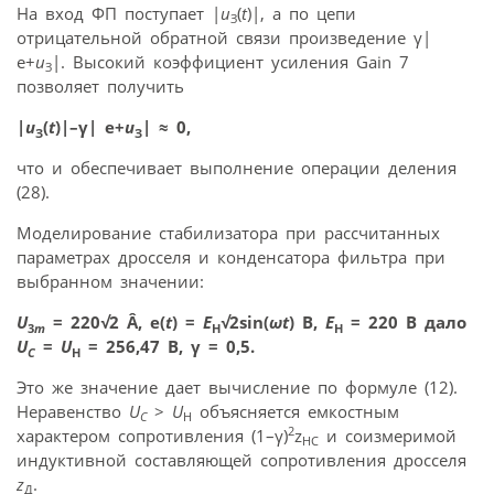
На вход ФП поступает |
u
(
t
)|, а по цепи
З
отрицательной обратной связи произведение γ|
е+
u
|. Высокий коэффициент усиления Gain 7
З
позволяет получить
|
u
(
t
)|–γ| е+
u
| ≈ 0,
З
З
что и обеспечивает выполнение операции деления
(28).
Моделирование стабилизатора при рассчитанных
параметрах дросселя и конденсатора фильтра при
выбранном значении:
U
= 220
√
2 Â, e(
t
) =
E
√
2sin(
ω
t
) B,
E
= 220 B дало
3
m
H
H
U
=
U
= 256,47 B, γ = 0,5.
C
H
Это же значение дает вычисление по формуле (12).
Неравенство
U
>
U
объясняется емкостным
C
H
2
характером сопротивления (1–γ)
z
и соизмеримой
HC
индуктивной составляющей сопротивления дросселя
z
.
Д