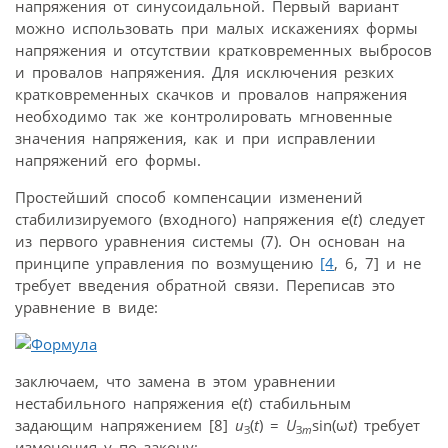
напряжения от синусоидальной. Первый вариант
можно использовать при малых искажениях формы
напряжения и отсутствии кратковременных выбросов
и провалов напряжения. Для исключения резких
кратковременных скачков и провалов напряжения
необходимо так же контролировать мгновенные
значения напряжения, как и при исправлении
напряжений его формы.
Простейший способ компенсации изменений
стабилизируемого (входного) напряжения e(
t
) следует
из первого уравнения системы (7). Он основан на
принципе управления по возмущению
[4
, 6, 7] и не
требует введения обратной связи. Переписав это
уравнение в виде:
заключаем, что замена в этом уравнении
нестабильного напряжения e(
t
) стабильным
задающим напряжением [8]
u
(
t
) =
U
sin(ω
t
) требует
З
З
m
изменения γ по закону: