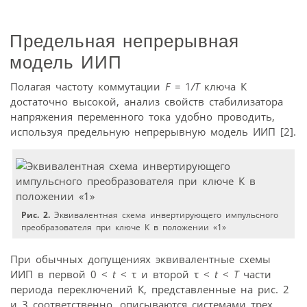
Предельная непрерывная
модель ИИП
Полагая частоту коммутации
F =
1
/T
ключа К
достаточно высокой, анализ свойств стабилизатора
напряжения переменного тока удобно проводить,
используя предельную непрерывную модель ИИП [2].
Рис. 2.
Эквивалентная схема инвертирующего импульсного
преобразователя при ключе К в положении «1»
При обычных допущениях эквивалентные схемы
ИИП в первой 0 <
t
< τ и второй τ <
t
<
T
части
периода переключений К, представленные на рис. 2
и 3 соответственно, описываются системами трех