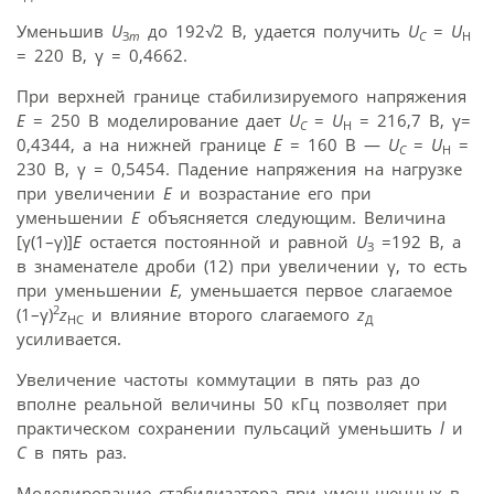
Уменьшив
U
до 192
√
2 B, удается получить
U
=
U
З
m
C
H
= 220 B, γ = 0,4662.
При верхней границе стабилизируемого напряжения
E
= 250 В моделирование дает
U
=
U
= 216,7 B, γ=
C
H
0,4344, а на нижней границе
E
= 160 В —
U
=
U
=
C
H
230 B, γ = 0,5454. Падение напряжения на нагрузке
при увеличении
Е
и возрастание его при
уменьшении
Е
объясняется следующим. Величина
[γ(1–γ)]
E
остается постоянной и равной
U
=192 B, а
З
в знаменателе дроби (12) при увеличении γ, то есть
при уменьшении
Е,
уменьшается первое слагаемое
2
(1–γ)
z
и влияние второго слагаемого
z
HC
Д
усиливается.
Увеличение частоты коммутации в пять раз до
вполне реальной величины 50 кГц позволяет при
практическом сохранении пульсаций уменьшить
l
и
С
в пять раз.
Моделирование стабилизатора при уменьшенных в