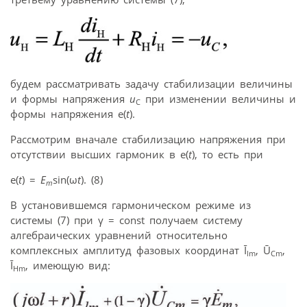
будем рассматривать задачу стабилизации величины
и формы напряжения
u
при изменении величины и
С
формы напряжения e(
t
).
Рассмотрим вначале стабилизацию напряжения при
отсутствии высших гармоник в e(
t
), то есть при
e(
t
) =
E
sin(ω
t
). (8)
m
В установившемся гармоническом режиме из
системы (7) при γ = const получаем систему
алгебраических уравнений относительно
комплексных амплитуд фазовых координат Ī
, Ū
,
lm
Cm
Ī
, имеющую вид:
Hm