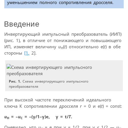
уменьшением полного сопротивления дросселя.
Введение
Инвертирующий импульсный преобразователь (ИИП)
(рис. 1), в отличие от понижающего и повышающего
ИП, изменяет величину
u
(
t
) относительно e(
t
) в обе
Н
стороны
[1
,
2].
Рис. 1.
Схема инвертирующего импульсного
преобразователя
При высокой частоте переключений идеального
ключа К сопротивлении дросселя
r
= 0 и e(
t
) = const:
u
= –
u
= –(γ/1–γ)е, γ = t/
Т
.
Н
С
Очевидно, что
u
= е при γ = 1/2, при γ
≤
1/2 —
u