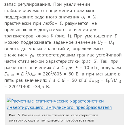
запас регулирования. При увеличении
стабилизируемого напряжения возможно
поддержание заданного значения
U
=
U
C
H
практически при любом
Е
, разумеется, не
превышающем допустимого значения для
транзисторов ключа К (рис. 1). При уменьшении
Е
можно поддерживать заданное значение
U
=
U
C
H
вплоть до малых значений
Е
, определяемых
значением γ
, соответствующим границе устойчивой
0
части статической характеристики (рис. 5). Так, при
расчетных значениях
l
и
С
для
F
= 10 кГц получаем
2
2
E
=
E
/
U
= 220
/805 = 60 B, а при меньших в
MIN1
H
m1
2
пять раз значениях
l
и
С
(
F
= 50 кГц)
E
=
E
/
U
MIN2
H
m2
2
= 220
/1400 =34,5 B.
Рис. 5
Расчетные статистические характеристики
инвертирующего импульсного преобразователя