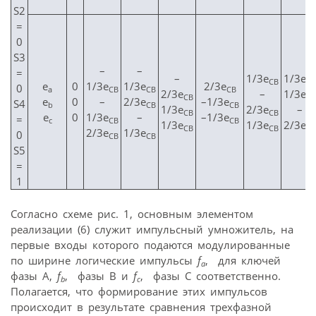
S2
=
0
S3
–
–
=
–
1/3e
1/3e
CB
CB
е
0
1/3e
1/3e
2/3e
0
а
CB
CB
CB
2/3e
–
1/3e
CB
CB
е
0
–
2/3e
–1/3e
S4
b
CB
CB
1/3e
2/3e
–
CB
CB
е
0
1/3e
–
–1/3e
=
c
CB
CB
1/3e
1/3e
2/3e
CB
CB
CB
2/3e
1/3e
0
CB
CB
S5
=
1
Согласно схеме рис. 1, основным элементом
реализации (6) служит импульсный умножитель, на
первые входы которого подаются модулированные
по ширине логические импульсы
f
,
для ключей
a
фазы A,
f
,
фазы В и
f
,
фазы С соответственно.
b
c
Полагается, что формирование этих импульсов
происходит в результате сравнения трехфазной