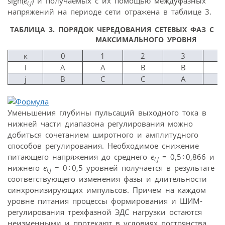
sign(
e
) и получаемых с их помощью междуфазных
i,j
напряжений на периоде сети отражена в таблице 3.
ТАБЛИЦА 3.
ПОРЯДОК ЧЕРЕДОВАНИЯ СЕТЕВЫХ ФАЗ С 
МАКСИМАЛЬНОГО УРОВНЯ
к
0
1
2
3
i
A
A
B
B
j
B
C
C
A
Уменьшения глубины пульсаций выходного тока в
нижней части диапазона регулирования можно
добиться сочетанием широтного и амплитудного
способов регулирования. Необходимое снижение
питающего напряжения до среднего
e
= 0,5÷0,866 и
i,j
нижнего
e
= 0÷0,5 уровней получается в результате
i,j
соответствующего изменения фазы и длительности
синхронизирующих импульсов. Причем на каждом
уровне питания процессы формирования и ШИМ-
регулирования трехфазной ЭДС нагрузки остаются
неизменными и протекают в условиях постоянства