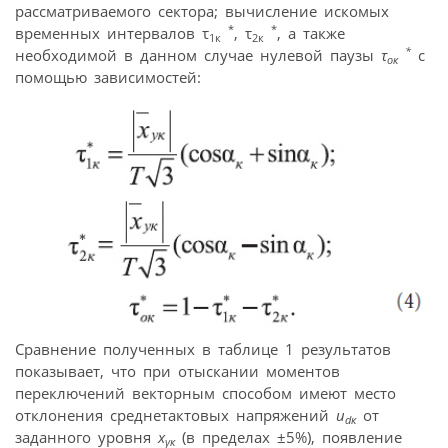
рассматриваемого сектора; вычисление искомых
*
*
временных интервалов τ
, τ
, а также
1к
2к
*
необходимой в данном случае нулевой паузы
τ
с
ок
помощью зависимостей:
Сравнение полученных в таблице 1 результатов
показывает, что при отыскании моментов
переключений векторным способом имеют место
отклонения среднетактовых напряжений
u
от
dк
заданного уровня
x
(в пределах ±5%), появление
ук