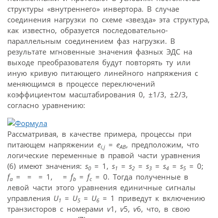
структуры «внутреннего» инвертора. В случае
соединения нагрузки по схеме «звезда» эта структура,
как известно, образуется последовательно-
параллельным соединением фаз нагрузки. В
результате мгновенные значения фазных ЭДС на
выходе преобразователя будут повторять ту или
иную кривую питающего линейного напряжения с
меняющимся в процессе переключений
коэффициентом масштабирования 0, ±1/3, ±2/3,
согласно уравнению:
Рассматривая, в качестве примера, процессы при
питающем напряжении
e
=
e
, предположим, что
i,j
AB
логические переменные в правой части уравнения
(6) имеют значения:
s
= 1,
s
=
s
=
s
=
s
=
s
= 0;
0
1
2
3
4
5
f
=
=
= 1,
=
f
=
f
= 0. Тогда полученные в
a
b
c
левой части этого уравнения единичные сигналы
управления
U
=
U
=
U
= 1 приведут к включению
1
5
6
транзисторов с номерами
v
1,
v
5,
v
6, что, в свою