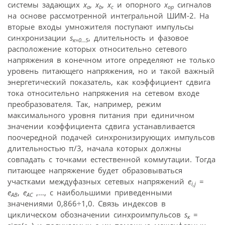
системы задающих
x
,
x
,
x
и опорного
x
сигналов
a
b
c
ор
на основе рассмотренной интегральной ШИМ-2. На
вторые входы умножителя поступают импульсы
синхронизации
s
, длительность и фазовое
к=0…5
расположение которых относительно сетевого
напряжения в конечном итоге определяют не только
уровень питающего напряжения, но и такой важный
энергетический показатель, как коэффициент сдвига
тока относительно напряжения на сетевом входе
преобразователя. Так, например, режим
максимального уровня питания при единичном
значении коэффициента сдвига устанавливается
поочередной подачей синхронизирующих импульсов
длительностью π/3, начала которых должны
совпадать с точками естественной коммутации. Тогда
питающее напряжение будет образовываться
участками междуфазных сетевых напряжений
e
=
i,j
e
,
e
,…, с наибольшими приведенными
AB
AC
значениями 0,866÷1,0. Связь индексов в
циклическом обозначении синхроимпульсов
s
=
к