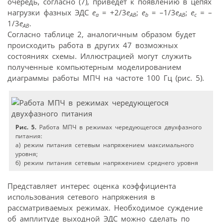
очередь, согласно (7), приведет к появлению в цепях
нагрузки фазных ЭДС
e
= +2/3
e
;
e
= –1/3
e
;
e
= –
a
AB
b
AB
c
1/3
e
.
AB
Согласно таблице 2, аналогичным образом будет
происходить работа в других 47 возможных
состояниях схемы. Иллюстрацией могут служить
полученные компьютерным моделированием
диаграммы работы МПЧ на частоте 100 Гц (рис. 5).
Рис. 5.
Работа МПЧ в режимах чередующегося двухфазного
питания:
а) режим питания сетевым напряжением максимального
уровня;
б) режим питания сетевым напряжением среднего уровня
Представляет интерес оценка коэффициента
использования сетевого напряжения в
рассматриваемых режимах. Необходимое суждение
об амплитуде выходной ЭДС можно сделать по