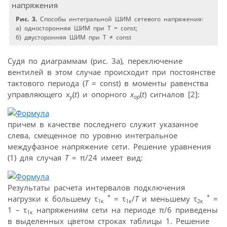
Рис. 3.
Способы интегральной ШИМ сетевого напряжения:
а) односторонняя ШИМ при Т = const;
б) двусторонняя ШИМ при Т ≠ const
Судя по диаграммам (рис. 3а), переключение
вентилей в этом случае происходит при постоянстве
тактового периода (
Т
= const) в моменты равенства
управляющего x
(
t
) и опорного
x
(
t
) сигналов [2]:
у
op
причем в качестве последнего служит указанное
слева, смещенное по уровню интегральное
междуфазное напряжение сети. Решение уравнения
(1) для случая
T
= π/24 имеет вид:
Результаты расчета интервалов подключения
*
*
нагрузки к большему τ
= τ
/
Т
и меньшему τ
=
1к
1к
2к
1 – τ
напряжениям сети на периоде π/6 приведены
1к
в выделенных цветом строках таблицы 1. Решение