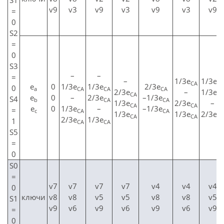
S1
v9
v3
v9
v3
v9
v3
v9
=
0
S2
=
0
S3
–
–
=
–
1/3e
1/3e
CA
CA
е
0
1/3e
1/3e
2/3e
0
а
CA
CA
CA
2/3e
–
1/3e
CA
CA
е
0
–
2/3e
–1/3e
S4
b
CA
CA
1/3e
2/3e
–
CA
CA
е
0
1/3e
–
–1/3e
=
c
CA
CA
1/3e
1/3e
2/3e
CA
CA
CA
2/3e
1/3e
1
CA
CA
S5
=
0
S0
=
v7
v7
v7
v7
v4
v4
v4
0
ключи
v8
v8
v5
v5
v8
v8
v5
S1
v9
v6
v9
v6
v9
v6
v9
=
0