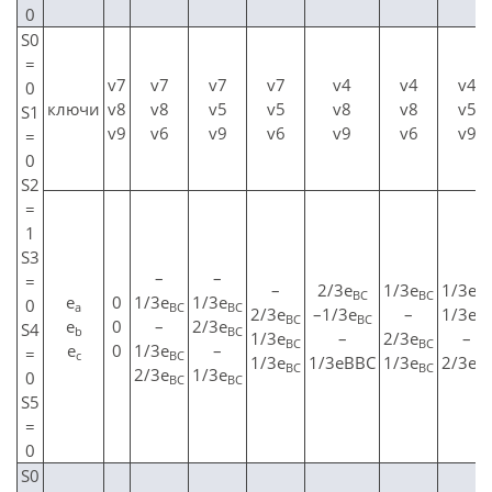
0
S0
=
v7
v7
v7
v7
v4
v4
v4
0
ключи
v8
v8
v5
v5
v8
v8
v5
S1
v9
v6
v9
v6
v9
v6
v9
=
0
S2
=
1
S3
–
–
=
–
2/3e
1/3e
1/3e
BС
BС
BС
е
0
1/3e
1/3e
0
а
BС
BС
2/3e
–1/3e
–
1/3e
BС
BС
BС
е
0
–
2/3e
S4
b
BС
1/3e
–
2/3e
–
BС
BС
е
0
1/3e
–
=
c
BС
1/3e
1/3eBBС
1/3e
2/3e
BС
BС
BС
2/3e
1/3e
0
BС
BС
S5
=
0
S0