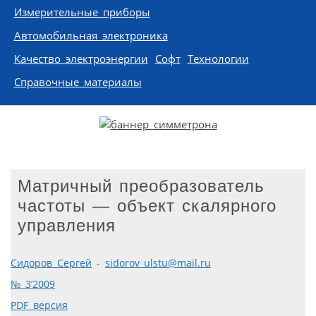
Измерительные приборы
Автомобильная электроника
Качество электроэнергии
Софт
Технологии
Справочные материалы
Матричный преобразователь
частоты — объект скалярного
управления
Сидоров Сергей
-
sidorov_ulstu@mail.ru
№ 3’2009
PDF версия