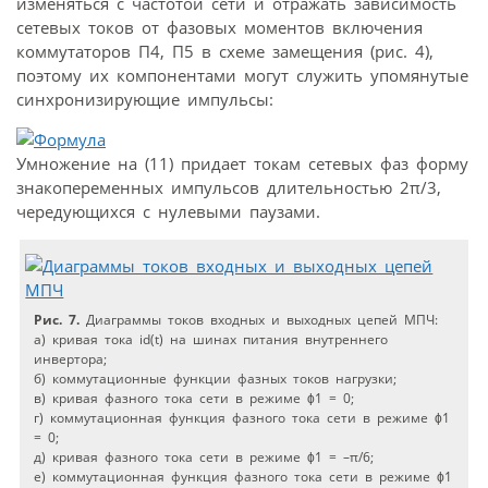
изменяться с частотой сети и отражать зависимость
сетевых токов от фазовых моментов включения
коммутаторов П4, П5 в схеме замещения (рис. 4),
поэтому их компонентами могут служить упомянутые
синхронизирующие импульсы:
Умножение на (11) придает токам сетевых фаз форму
знакопеременных импульсов длительностью 2π/3,
чередующихся с нулевыми паузами.
Рис. 7.
Диаграммы токов входных и выходных цепей МПЧ:
а) кривая тока id(t) на шинах питания внутреннего
инвертора;
б) коммутационные функции фазных токов нагрузки;
в) кривая фазного тока сети в режиме ϕ1 = 0;
г) коммутационная функция фазного тока сети в режиме ϕ1
= 0;
д) кривая фазного тока сети в режиме ϕ1 = –π/6;
е) коммутационная функция фазного тока сети в режиме ϕ1