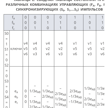
РАЗЛИЧНЫХ КОМБИНАЦИЯХ УПРАВЛЯЮЩИХ (F
, F
, F
A
B
C
СИНХРОНИЗИРУЮЩИХ (S
, S
,…S
) ИМПУЛЬСОВ
0
1
5
f
0
0
0
0
1
1
1
a
f
0
0
1
1
0
0
1
b
f
0
1
0
1
0
1
0
c
S0
=
v4
v4
v4
v4
v1
v1
v1
1
ключи
v5
v5
v2
v2
v5
v5
v2
S1
v6
v3
v6
v3
v6
v3
v6
=
0
S2
=
0
S3
–
–
=
–
1/3e
1/3e
AB
AB
е
0
1/3e
1/3e
2/3e
0
а
AB
AB
AB
2/3e
–
1/3e
AB
AB
е
0
–
2/3e
–1/3e
S4
b
AB
AB
1/3e
2/3e
–
AB
AB
е
0
1/3e
–
–1/3e
=
c
AB
AB
1/3e
1/3e
2/3e
AB
AB
AB
2/3e
1/3e
0
AB
AB