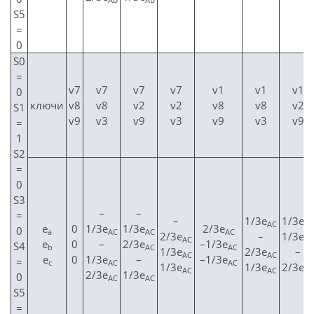
S5
=
0
S0
=
v7
v7
v7
v7
v1
v1
v1
0
ключи
v8
v8
v2
v2
v8
v8
v2
S1
v9
v3
v9
v3
v9
v3
v9
=
1
S2
=
0
S3
–
–
=
–
1/3e
1/3e
AС
AС
е
0
1/3e
1/3e
2/3e
0
а
AС
AС
AС
2/3e
–
1/3e
AС
AС
е
0
–
2/3e
–1/3e
S4
b
AС
AС
1/3e
2/3e
–
AС
AС
е
0
1/3e
–
–1/3e
=
c
AС
AС
1/3e
1/3e
2/3e
AС
AС
AС
2/3e
1/3e
0
AС
AС
S5
=