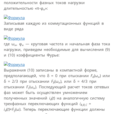
положительности фазных токов нагрузки
длительностью «π-φ
»:
н
Записывая каждую из коммутационных функций в
виде ряда
где ω
, φ
— круговая частота и начальная фаза тока
н
н
нагрузки, приведем необходимые для вычисления (9)
и (10) коэффициенты Фурье:
Выражения (10) записаны в компактной форме,
предполагающей, что δ = 0 при отыскании
F
(ω
) или
a
н
δ = 2/3 при отыскании
F
(ω
), или δ = 4/3 при
b
н
отыскании
F
(ω
). Последующий расчет токов сетевых
c
н
фаз может быть осуществлен умножением
полученных значений
i
(
t
) на аналогичную систему
d
трехфазных переключающих функций
i
=
A,B,C
i
(
t
)×
F
(ω). Теперь переключающие функции должны
d
ij