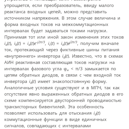
упрощается, если преобразователь, ввиду малого
реактанса входных цепей, можно представить
источником напряжения. В этом случае величина и
форма входных токов на межкоммутационных
интервалах будет задаваться токами нагрузки.
Принимая тот или иной закон изменения этих токов
–j2π/3
j2π/3
i
(
t
),
i
(
t
) =
i
(
t
)
e
,
i
(
t
) =
i
(
t
)
e
, получим вначале
a
b
a
c
a
ток, протекающий через фиктивные шины питания
«внутреннего» инвертора
i
(
t
). Известно, что в схемах
d
АИН реактивная составляющая токов нагрузки на
интервалах фазового угла φ
< π/3 замыкается по
н
цепям обратных диодов, в связи с чем входной ток
инвертора
i
(
t
) имеет знакопостоянную форму.
d
Аналогичные условия существуют и в МПЧ, так как
отсутствие явно выраженных обратных диодов в его
схеме компенсируется двусторонней проводимостью
транзисторных бивентилей. Эта особенность
позволяет использовать для отыскания
i
(
t
)
d
коммутационные функции в виде единичных
сигналов, совпадающих с интервалами