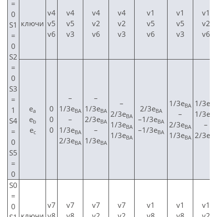
=
v4
v4
v4
v4
v1
v1
v1
0
ключи
v5
v5
v2
v2
v5
v5
v2
S1
v6
v3
v6
v3
v6
v3
v6
=
0
S2
=
0
S3
–
–
=
–
1/3e
1/3e
BA
BA
е
0
1/3e
1/3e
2/3e
1
а
BA
BA
BA
2/3e
–
1/3e
BA
BA
е
0
–
2/3e
–1/3e
S4
b
BA
BA
1/3e
2/3e
–
BA
BA
е
0
1/3e
–
–1/3e
=
c
BA
BA
1/3e
1/3e
2/3e
BA
BA
BA
2/3e
1/3e
0
BA
BA
S5
=
0
S0
=
v7
v7
v7
v7
v1
v1
v1
0
ключи
v8
v8
v2
v2
v8
v8
v2