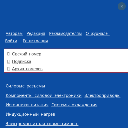
×
×
Авторам
Редакция
Рекламодателям
О журнале
Войти
|
Регистрация
Свежий номер
Подписка
Архив номеров
Skip to content
Силовые разъемы
Компоненты силовой электроники
Электроприводы
Источники питания
Системы охлаждения
Индукционный нагрев
Электромагнитная совместимость