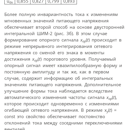
u
0,855
0,827
0,799
0,893
dк
Более полную инвариантность тока к изменениям
мгновенных значений питающего напряжения
обеспечивает второй способ на основе двусторонней
интегральной ШИМ-2 (рис. 3б). В этом случае
формирование опорного сигнала
x
(
t
) происходит в
op
режиме непрерывного интегрирования сетевого
напряжения со сменой его знака в моменты
достижения
x
(
t
) порогового уровня. Получаемый
op
опорный сигнал имеет квазипилообразную форму и
постоянную амплитуду и так же, как в первом
случае, содержит информацию об интегральных
значениях питающего напряжения. Дополнительное
улучшение формы тока наблюдается вследствие
автоматического изменения частоты сигнала
x
(
t
),
op
которое происходит одновременно с изменениями
огибающей сетевого напряжения. В режиме x
(
t
) =
у
const это свойство обеспечивает постоянство
отклонений тока между соседними переключениями
вентилей.