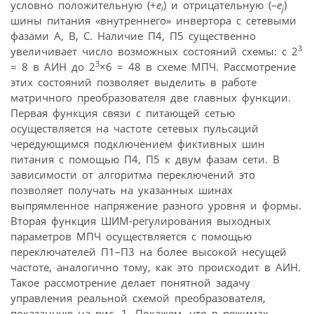
условно положительную (+
е
) и отрицательную (–
е
)
i
j
шины питания «внутреннего» инвертора с сетевыми
фазами А, В, С. Наличие П4, П5 существенно
3
увеличивает число возможных состояний схемы: с 2
3
= 8 в АИН до 2
×6 = 48 в схеме МПЧ. Рассмотрение
этих состояний позволяет выделить в работе
матричного преобразователя две главных функции.
Первая функция связи с питающей сетью
осуществляется на частоте сетевых пульсаций
чередующимся подключением фиктивных шин
питания с помощью П4, П5 к двум фазам сети. В
зависимости от алгоритма переключений это
позволяет получать на указанных шинах
выпрямленное напряжение разного уровня и формы.
Вторая функция ШИМ-регулирования выходных
параметров МПЧ осуществляется с помощью
переключателей П1–П3 на более высокой несущей
частоте, аналогично тому, как это происходит в АИН.
Такое рассмотрение делает понятной задачу
управления реальной схемой преобразователя,
показанную на рис. 1. Покажем, что в режимах