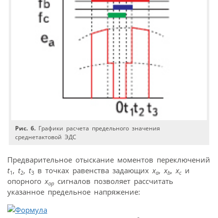
Рис. 6.
Графики расчета предельного значения
среднетактовой ЭДС
Предварительное отыскание моментов переключений
t
,
t
,
t
в точках равенства задающих
x
,
x
,
x
и
1
2
3
a
b
c
опорного
x
сигналов позволяет рассчитать
ор
указанное предельное напряжение: