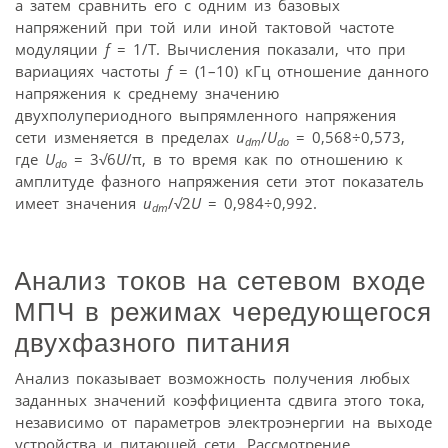
а затем сравнить его с одним из базовых
напряжений при той или иной тактовой частоте
модуляции
f
= 1/T. Вычисления показали, что при
вариациях частоты
f
= (1–10) кГц отношение данного
напряжения к среднему значению
двухполупериодного выпрямленного напряжения
сети изменяется в пределах
u
/
U
= 0,568÷0,573,
dm
do
где
U
= 3√6
U
/π, в то время как по отношению к
do
амплитуде фазного напряжения сети этот показатель
имеет значения
u
/√2
U
= 0,984÷0,992.
dm
Анализ токов на сетевом входе
МПЧ в режимах чередующегося
двухфазного питания
Анализ показывает возможность получения любых
заданных значений коэффициента сдвига этого тока,
независимо от параметров электроэнергии на выходе
устройства и питающей сети. Рассмотрение