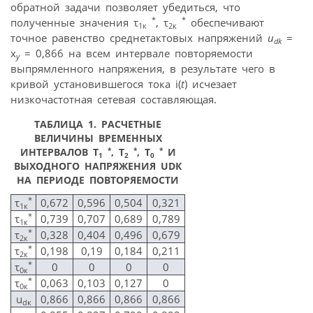
обратной задачи позволяет убедиться, что
*
*
полученные значения τ
, τ
обеспечивают
1к
2к
точное равенство среднетактовых напряжений
u
=
dk
x
= 0,866 на всем интервале повторяемости
y
выпрямленного напряжения, в результате чего в
кривой установившегося тока i(
t
) исчезает
низкочастотная сетевая составляющая.
ТАБЛИЦА 1.
РАСЧЕТНЫЕ
ВЕЛИЧИНЫ ВРЕМЕННЫХ
*
*
*
ИНТЕРВАЛОВ Τ
, Τ
, Τ
И
1
2
0
ВЫХОДНОГО НАПРЯЖЕНИЯ UDК
НА ПЕРИОДЕ ПОВТОРЯЕМОСТИ
*
τ
0,672
0,596
0,504
0,321
1к
*
τ
0,739
0,707
0,689
0,789
1к
*
τ
0,328
0,404
0,496
0,679
2к
*
τ
0,198
0,19
0,184
0,211
2к
*
τ
0
0
0
0
0к
*
τ
0,063
0,103
0,127
0
0к
u
0,866
0,866
0,866
0,866
dк