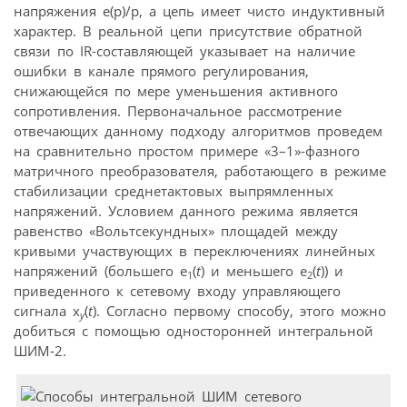
напряжения e(p)/p, а цепь имеет чисто индуктивный
характер. В реальной цепи присутствие обратной
связи по IR-составляющей указывает на наличие
ошибки в канале прямого регулирования,
снижающейся по мере уменьшения активного
сопротивления. Первоначальное рассмотрение
отвечающих данному подходу алгоритмов проведем
на сравнительно простом примере «3–1»-фазного
матричного преобразователя, работающего в режиме
стабилизации среднетактовых выпрямленных
напряжений. Условием данного режима является
равенство «Вольтсекундных» площадей между
кривыми участвующих в переключениях линейных
напряжений (большего е
(
t
) и меньшего е
(
t
)) и
1
2
приведенного к сетевому входу управляющего
сигнала x
(
t
). Согласно первому способу, этого можно
у
добиться с помощью односторонней интегральной
ШИМ-2.