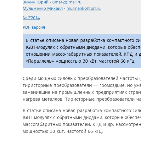
Зинин Юрий
-
umz42@mail.ru
Мульменко Михаил
-
mulmenko@prl.ru
№ 2’2014
PDF версия
В статье описана новая разработка компактного с
IGBT-модулях с обратными диодами, которые обес
отношении массо-габаритных показателей, КПД и 
«Параллель» мощностью 30 кВт, частотой 66 кГц.
Среди мощных силовых преобразователей частоты (1
тиристорные преобразователи — громоздкие, но уже 
заменившие на промышленных предприятиях страны
нагрева металлов. Тиристорные преобразователи ч
В статье описана новая разработка компактного си
IGBT-модулях с обратными диодами, которые обесп
массогабаритных показателей, КПД и др. Рассмотре
мощностью 30 кВт, частотой 66 кГц.