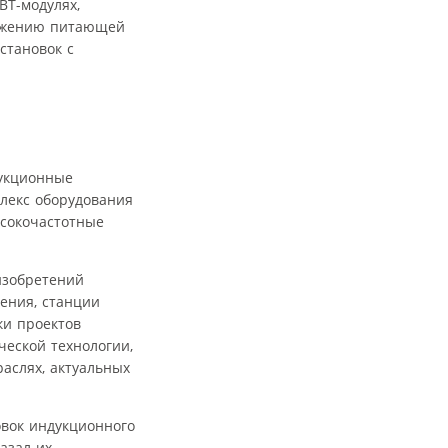
BT-модулях,
ряжению питающей
становок с
дукционные
плекс оборудования
ысокочастотные
изобретений
ения, станции
ки проектов
ческой технологии,
аслях, актуальных
овок индукционного
азал их