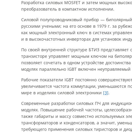
Разработка силовых MOSFET и затем мощных высоко
преобразователь в компактном исполнении.
Силовой полупроводниковый прибор — биполярный 
русскими учеными; на его основе в 1979 г. за рубежо
как мощный электронный ключ в системах управлен
и в высокочастотных инверторах для установок инд
По своей внутренней структуре БТИЗ представляет 
транзисторе управляет мощным ключом на биполярн
позволяет сочетать в одном устройстве достоинств
модулях параллельно IGBT включен неуправляемый 
Рабочие показатели IGBT постоянно совершенствуют
увеличивается частота коммутации, уменьшаются п
мире в изделиях силовой электроники
[3]
.
Современные разработки силовых ПЧ для индукцион
модулях. Повышение рабочей частоты, целесообраз
также габариты и массу совместно используемых э
трансформаторов и конденсаторов, а значит, умень
требующего применения силовых тиристоров и диодо