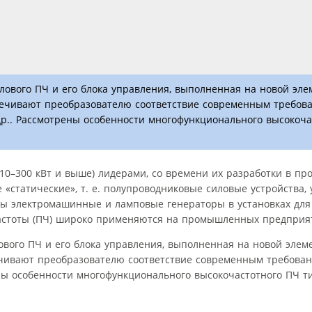
илового ПЧ и его блока управления, выполненная на новой эл
печивают преобразователю соответствие современным требов
др.. Рассмотрены особенности многофункционального высокоча
0–300 кВт и выше) лидерами, со времени их разработки в про
«статические», т. е. полупроводниковые силовые устройства,
 электромашинные и ламповые генераторы в установках для
астоты (ПЧ) широко применяются на промышленных предприят
лового ПЧ и его блока управления, выполненная на новой элем
ечивают преобразователю соответствие современным требова
ны особенности многофункционального высокочастотного ПЧ т