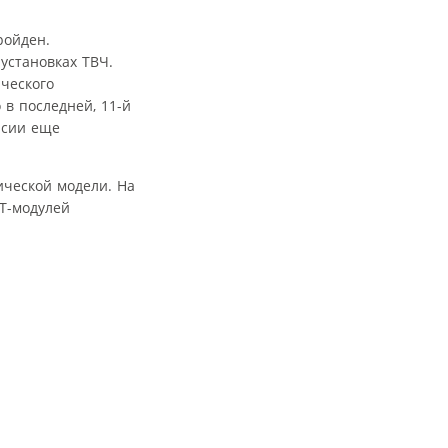
ройден.
установках ТВЧ.
ческого
 в последней, 11-й
рсии еще
ической модели. На
BT-модулей