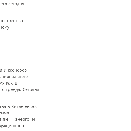
его сегодня
ечественных
тному
ии инженеров.
ационального
я как, в
го тренда. Сегодня
ства в Китае вырос
омимо
тике — энерго- и
ндукционного