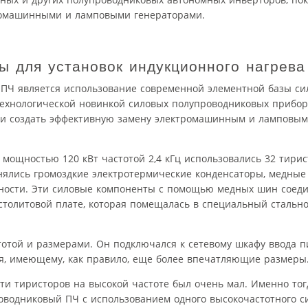
тромашинными и ламповыми генераторами.
ы для установок индукционного нагрева
ПЧ является использование современной элементной базы си
хнологической новинкой силовых полупроводниковых приборо
ли создать эффективную замену электромашинным и ламповым
щностью 120 кВт частотой 2,4 кГц использовались 32 тирист
нялись громоздкие электротермические конденсаторы, медны
ности. Эти силовые компоненты с помощью медных шин соеди
столитовой плате, которая помещалась в специальный стальн
отой и размерами. Он подключался к сетевому шкафу ввода п
я, имеющему, как правило, еще более впечатляющие размеры
и тиристоров на высокой частоте был очень мал. Именно тогд
водниковый ПЧ с использованием одного высокочастотного си