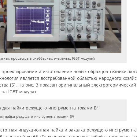
итных процессов в снабберных элементах IGBT-модулей
 проектирование и изготовление новых образцов техники, ко
нология является востребованной областью народного хозяйс
ва [5]. На рис. 3 показан оригинальный электротермический
на IGBT-модулях.
ля пайки режущего инструмента токами ВЧ
стотная индукционная пайка и закалка режущего инструмента 
кВт частотой до 66 кГц успешно заменяют собой устаревшие, 