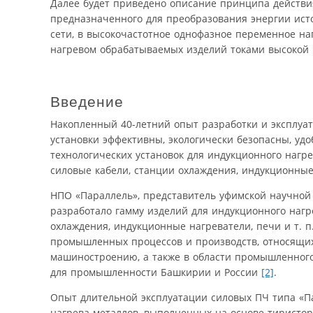
Далее будет приведено описание принципа действия
предназначенного для преобразования энергии ист
сети, в высокочастотное однофазное переменное на
нагревом обрабатываемых изделий токами высокой ч
Введение
Накопленный 40-летний опыт разработки и эксплуа
установки эффективны, экологически безопасны, уд
технологических установок для индукционного наг
силовые кабели, станции охлаждения, индукционны
НПО «Параллель», представитель уфимской научной 
разработало гамму изделий для индукционного нагр
охлаждения, индукционные нагреватели, печи и т. п
промышленных процессов и производств, относящихся
машиностроению, а также в области промышленного 
для промышленности Башкирии и России
[2]
.
Опыт длительной эксплуатации силовых ПЧ типа «Па
нагрева металлов, выполненных на основе тиристор