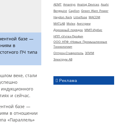
AEMT
Amantys
Analog Devices
Asahi
Bergquist
CapXon
Green Watt Power
Haydon Kerk
Littelfuse
MACOM
MATLAB
Molex
Ангстрем
Дорожный порядок
ММП-Ирбис
НПП «Учтех-Профи»
ементной базе —
ООО НПФ «Новые Промышленные
аниям в
Технологии»
стотного ПЧ типа
Оптрон-Ставрополь
ЭЛИМ
Электрум АВ
шлом веке, стали
Реклама
 успешно
 индукционного
иях и сейчас.
ентной базе —
ниям в отношении
ипа «Параллель»