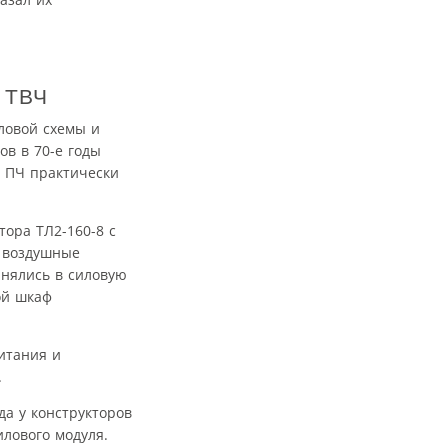
 ТВЧ
ловой схемы и
в в 70-е годы
 ПЧ практически
ора ТЛ2-160-8 с
е воздушные
нялись в силовую
ой шкаф
итания и
.
а у конструкторов
лового модуля.