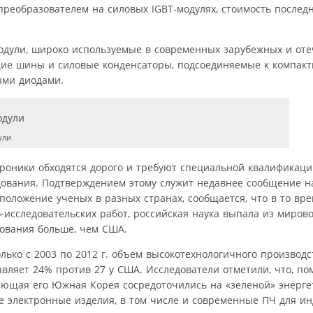
еобразователем на силовых IGBT-модулях, стоимость последн
одули, широко используемые в современных зарубежных и от
щие шины и силовые конденсаторы, подсоединяемые к компак
ыми диодами.
ули
ктроники обходятся дорого и требуют специальной квалификац
дования. Подтверждением этому служит недавнее сообщение н
положение ученых в разных странах, сообщается, что в то врем
исследовательских работ, российская наука выпала из мирово
дования больше, чем США.
олько с 2003 по 2012 г. объем высокотехнологичного производ
тавляет 24% против 27 у США. Исследователи отметили, что, п
няющая его Южная Корея сосредоточились на «зеленой» энерге
ие электронные изделия, в том числе и современные ПЧ для и