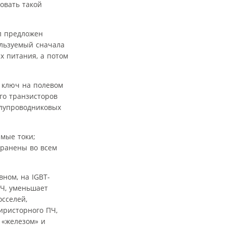
овать такой
л предложен
пользуемый сначала
х питания, а потом
й ключ на полевом
го транзисторов
олупроводниковых
имые токи;
транены во всем
ном, на IGBT-
ВЧ, уменьшает
сселей,
иристорного ПЧ,
 «железом» и