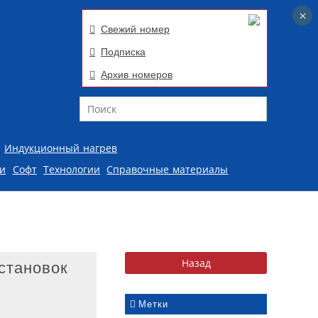
×
×
Свежий номер
Подписка
Архив номеров
Поиск
Индукционный нагрев
ии
Софт
Технологии
Справочные материалы
становок
Метки