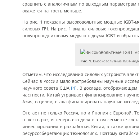
сравнить с аналогичным по выходным параметрам пр
окажется на треть меньше.
На рис. 1 показаны высоковольтные мощные IGBT-м
силовых ПЧ. На рис. 1 видны силовые токопроводя
полупроводниковому модулю с двумя IGBT и обратн
Рис. 1.
Высоковольтные IGBT-мод
Отметим, что исследования силовых уст­рой­ств эле
Сейчас в России мало востребованы научные иссле
научного совета США
[4]
. В докладе, отображающем 
частности, Китай утраивает финансирование научно-
Азия, в целом, стала финансировать научные иссле
Отстает не только Россия, но и Япония с Европой. Т
в шесть раз, и теперь его доля в этом сегменте сос
инвестирования в разработки, Китай, а также дого
ресурсо­сберегающих технологиях. Поэтому китайск