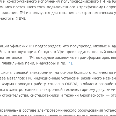
 и конструктивного исполнения полупроводникового ПЧ на IG
очника постоянного тока, подключенного к трехфазному нап
пряжение. ПЧ используется для питания электротермических у
астоты (ТВЧ).
тации уфимских ПЧ подтверждает, что полупроводниковые ин
обны в эксплуатации. Сегодня в Уфе производится полный ком
рева металлов — ПЧ, выходные закалочные трансформаторы, в
е плавильные печи, индукторы и пр.
[1]
.
школы силовой электроники, на основе большого количества 
ева металлов: ПЧ, индукционные установки различного назнач
. Фирма проводит работу, согласно ОКВЭД, в области разработ
 к электротехнике, электронной технике, горному делу, хими
строительства, системотехники и техники безопасности — отр
раллель» в составе электротермического оборудования устан
ных и других полупроводниковых автономных инверторов, пок