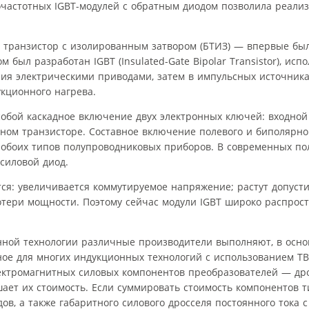
частотных IGBT-модулей с обратным диодом позволила реализ
транзистор с изолированным затвором (БТИЗ) — впервые бы
м был разработан IGBT (Insulated-Gate Bipolar Transistor), ис
ия электрическими приводами, затем в импульсных источника
укционного нагрева.
собой каскадное включение двух электронных ключей: входно
ом транзисторе. Составное включение полевого и биполярно
а обоих типов полупроводниковых приборов. В современных п
силовой диод.
ся: увеличивается коммутируемое напряжение; растут допуст
отери мощности. Поэтому сейчас модули IGBT широко распрос
ной технологии различные производители выполняют, в основ
ное для многих индукционных технологий с использованием Т
лектромагнитных силовых компонентов преобразователей — дро
шает их стоимость. Если суммировать стоимость компонентов т
в, а также габаритного силового дросселя постоянного тока с