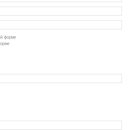
ой форме
форме