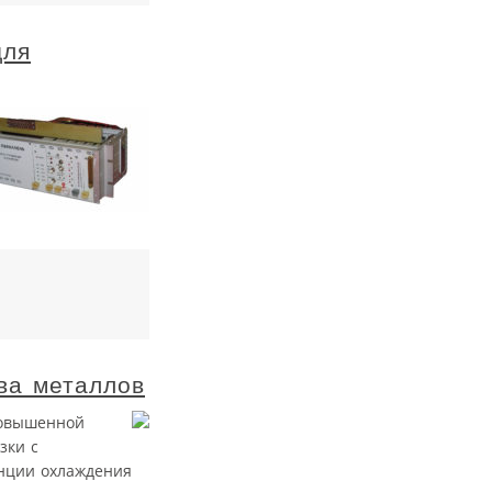
для
ва металлов
повышенной
зки с
нции охлаждения