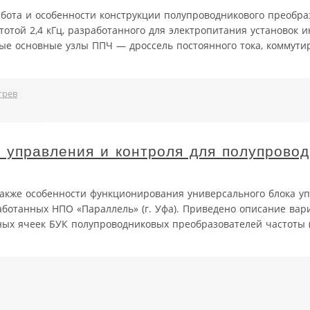
работа и особенности конструкции полупроводникового преобра
отой 2,4 кГц, разработанного для электропитания установок 
ные основные узлы ППЧ — дроссель постоянного тока, коммут
грев
а управления и контроля для полупрово
 также особенности функционирования универсального блока у
работанных НПО «Параллель» (г. Уфа). Приведено описание вар
ых ячеек БУК полупроводниковых преобразователей частоты (