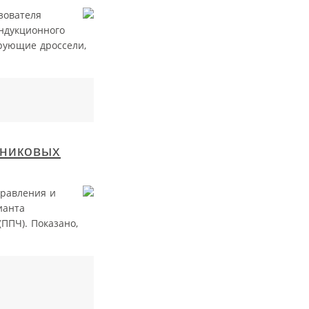
зователя
индукционного
ирующие дроссели,
дниковых
правления и
ианта
ППЧ). Показано,