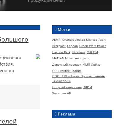
Метки
большого
AEMT
Amantys
Analog Devices
Asahi
Bergquist
CapXon
Green Watt Power
Haydon Kerk
Littelfuse
MACOM
укционного
MATLAB
Molex
Ангстрем
йствия.
Дорожный порядок
ММП-Ирбис
енного
НПП «Учтех-Профи»
ООО НПФ «Новые Промышленные
Технологии»
Оптрон-Ставрополь
ЭЛИМ
Электрум АВ
Реклама
телей