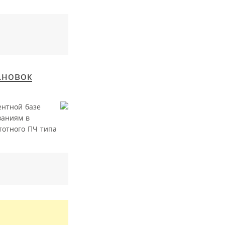
ановок
ентной базе
ваниям в
тотного ПЧ типа