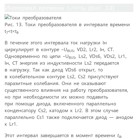
Интервал времени t
<t<t
(рис. 13)
7
8
Рис. 13. Токи преобразователя в интервале времени
t
<t<t
7
8
В течение этого интервала ток нагрузки Iн
циркулирует в контуре –U
, VD2, Lr2, Iн, CT.
BUS
Одновременно по цепи –U
, Ls2, VDs6, VDs2, Lr1,
BUS
Iн, CT энергия из индуктивности Ls2 передается
в нагрузку. Так как диод VDs6 открыт, то
в колебательном контуре Ls2, Cs2 присутствуют
паразитные колебания. Они не оказывают
существенного влияния на работу преобразователя,
но при необходимости их можно подавить
при помощи диода, включенного параллельно
конденсатору Cs2, катодом к Lr2. В этом случае
параллельно Cs1 также подключается диод — анодом
к Lr1.
Этот интервал завершается в момент времени
t
,
8