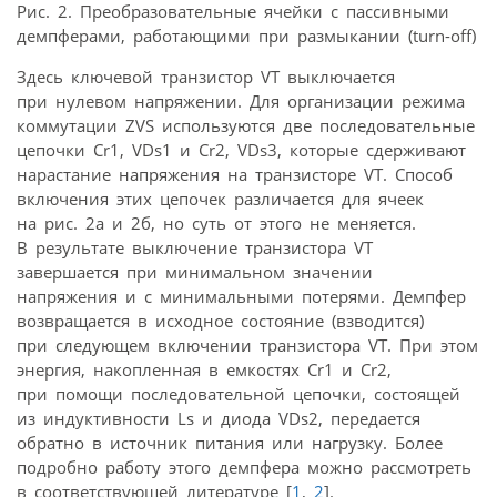
Рис. 2. Преобразовательные ячейки с пассивными
демпферами, работающими при размыкании (turn-off)
Здесь ключевой транзистор VT выключается
при нулевом напряжении. Для организации режима
коммутации ZVS используются две последовательные
цепочки Cr1, VDs1 и Cr2, VDs3, которые сдерживают
нарастание напряжения на транзисторе VT. Способ
включения этих цепочек различается для ячеек
на рис. 2а и 2б, но суть от этого не меняется.
В результате выключение транзистора VT
завершается при минимальном значении
напряжения и с минимальными потерями. Демпфер
возвращается в исходное состояние (взводится)
при следующем включении транзистора VT. При этом
энергия, накопленная в емкостях Cr1 и Cr2,
при помощи последовательной цепочки, состоящей
из индуктивности Ls и диода VDs2, передается
обратно в источник питания или нагрузку. Более
подробно работу этого демпфера можно рассмотреть
в соответствующей литературе [
1
,
2
].