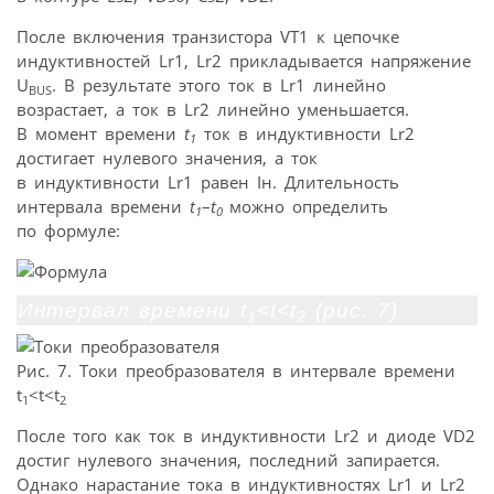
После включения транзистора VT1 к цепочке
индуктивностей Lr1, Lr2 прикладывается напряжение
U
. В результате этого ток в Lr1 линейно
BUS
возрастает, а ток в Lr2 линейно уменьшается.
В момент времени
t
ток в индуктивности Lr2
1
достигает нулевого значения, а ток
в индуктивности Lr1 равен Iн. Длительность
интервала времени
t
–
t
можно определить
1
0
по формуле:
Интервал времени t
<t<t
(рис. 7)
1
2
Рис. 7. Токи преобразователя в интервале времени
t
<t<t
1
2
После того как ток в индуктивности Lr2 и диоде VD2
достиг нулевого значения, последний запирается.
Однако нарастание тока в индуктивностях Lr1 и Lr2