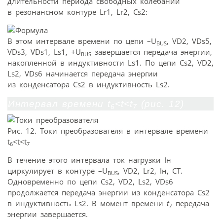
длительности периода свободных колебаний
в резонансном контуре Lr1, Lr2, Cs2:
В этом интервале времени по цепи –U
, VD2, VDs5,
BUS
VDs3, VDs1, Ls1, +U
завершается передача энергии,
BUS
накопленной в индуктивности Ls1. По цепи Cs2, VD2,
Ls2, VDs6 начинается передача энергии
из конденсатора Cs2 в индуктивность Ls2.
Интервал времени t
<t<t
(рис. 12)
6
7
Рис. 12. Токи преобразователя в интервале времени
t
<t<t
6
7
В течение этого интервала ток нагрузки Iн
циркулирует в контуре –U
, VD2, Lr2, Iн, CT.
BUS
Одновременно по цепи Cs2, VD2, Ls2, VDs6
продолжается передача энергии из конденсатора Cs2
в индуктивность Ls2. В момент времени
t
передача
7
энергии завершается.