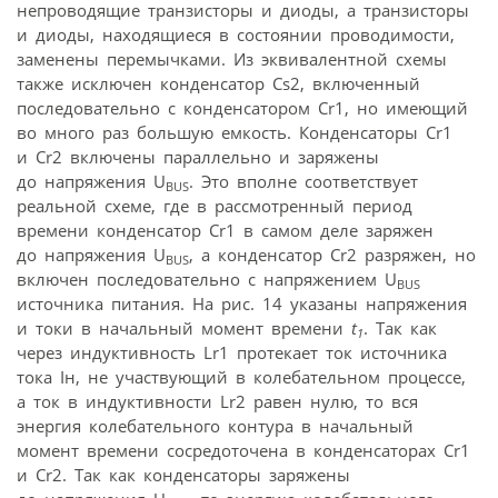
непроводящие транзисторы и диоды, а транзисторы
и диоды, находящиеся в состоянии проводимости,
заменены перемычками. Из эквивалентной схемы
также исключен конденсатор Cs2, включенный
последовательно с конденсатором Cr1, но имеющий
во много раз большую емкость. Конденсаторы Cr1
и Cr2 включены параллельно и заряжены
до напряжения U
. Это вполне соответствует
BUS
реальной схеме, где в рассмотренный период
времени конденсатор Cr1 в самом деле заряжен
до напряжения U
, а конденсатор Cr2 разряжен, но
BUS
включен последовательно с напряжением U
BUS
источника питания. На рис. 14 указаны напряжения
и токи в начальный момент времени
t
. Так как
1
через индуктивность Lr1 протекает ток источника
тока Iн, не участвующий в колебательном процессе,
а ток в индуктивности Lr2 равен нулю, то вся
энергия колебательного контура в начальный
момент времени сосредоточена в конденсаторах Cr1
и Cr2. Так как конденсаторы заряжены