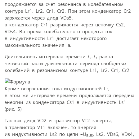
продолжается за счет резонанса в колебательном
контуре Lr1, Lr2, Cr1, Cr2. При этом конденсатор Cr2
заряжается через диод VDs5,
а конденсатор Cr1 разряжается через цепочку Cs2,
VDs4. Во время колебательного процесса ток
в индуктивности Lr1 достигает некоторого
максимального значения Ia.
Длительность интервала времени
t
–
t
равна
2
1
четвертой части длительности периода свободных
колебаний в резонансном контуре Lr1, Lr2, Cr1, Cr2:
Кроме возрастания тока индуктивностей Lr,
в этом же интервале времени продолжается передача
энергии из конденсатора Cs1 в индуктивность Ls1
(рис. 5).
Так как диод VD2 и транзистор VT2 заперты,
а транзистор VT1 включен, то энергия
из индуктивности Ls2 по цепи –U
, Ls2, VDs6, VDs4,
BUS