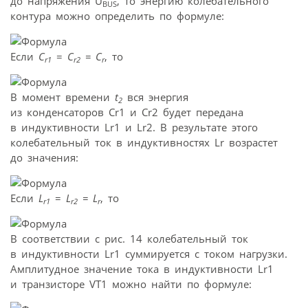
до напряжения U
, то энергию колебательного
BUS
контура можно определить по формуле:
Если
C
=
C
=
C
, то
r1
r2
r
В момент времени
t
вся энергия
2
из конденсаторов Cr1 и Cr2 будет передана
в индуктивности Lr1 и Lr2. В результате этого
колебательный ток в индуктивностях Lr возрастет
до значения:
Если
L
=
L
=
L
, то
r1
r2
r
В соответствии с рис. 14 колебательный ток
в индуктивности Lr1 суммируется с током нагрузки.
Амплитудное значение тока в индуктивности Lr1
и транзисторе VT1 можно найти по формуле: