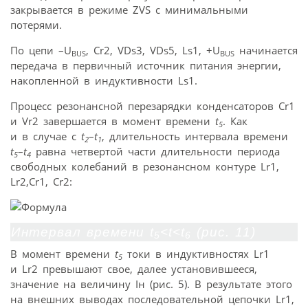
закрывается в режиме ZVS с минимальными
потерями.
По цепи –U
, Cr2, VDs3, VDs5, Ls1, +U
начинается
BUS
BUS
передача в первичный источник питания энергии,
накопленной в индуктивности Ls1.
Процесс резонансной перезарядки конденсаторов Cr1
и Vr2 завершается в момент времени
t
. Как
5
и в случае с
t
–
t
, длительность интервала времени
2
1
t
–
t
равна четвертой части длительности периода
5
4
свободных колебаний в резонансном контуре Lr1,
Lr2,Cr1, Cr2:
Интервал времени t
<t<t
(рис. 11)
5
6
В момент времени
t
токи в индуктивностях Lr1
5
и Lr2 превышают свое, далее установившееся,
значение на величину Iн (рис. 5). В результате этого
на внешних выводах последовательной цепочки Lr1,