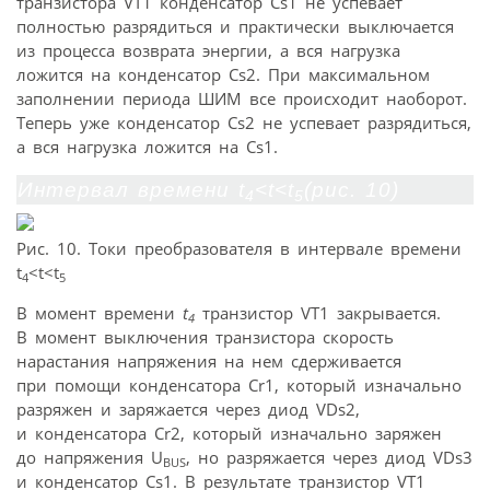
транзистора VT1 конденсатор Cs1 не успевает
полностью разрядиться и практически выключается
из процесса возврата энергии, а вся нагрузка
ложится на конденсатор Cs2. При максимальном
заполнении периода ШИМ все происходит наоборот.
Теперь уже конденсатор Cs2 не успевает разрядиться,
а вся нагрузка ложится на Cs1.
Интервал времени t
<t<t
(рис. 10)
4
5
Рис. 10. Токи преобразователя в интервале времени
t
<t<t
4
5
В момент времени
t
транзистор VT1 закрывается.
4
В момент выключения транзистора скорость
нарастания напряжения на нем сдерживается
при помощи конденсатора Cr1, который изначально
разряжен и заряжается через диод VDs2,
и конденсатора Cr2, который изначально заряжен
до напряжения U
, но разряжается через диод VDs3
BUS
и конденсатор Cs1. В результате транзистор VT1