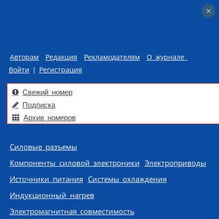
×
×
Авторам
Редакция
Рекламодателям
О журнале
Войти
|
Регистрация
Свежий номер
Подписка
Архив номеров
Skip to content
Силовые разъемы
Компоненты силовой электроники
Электроприводы
Источники питания
Системы охлаждения
Индукционный нагрев
Электромагнитная совместимость