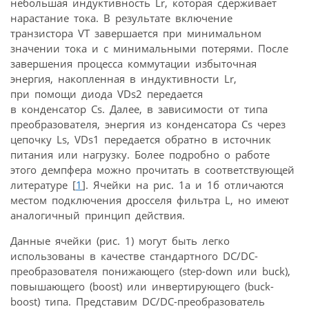
небольшая индуктивность Lr, которая сдерживает
нарастание тока. В результате включение
транзистора VT завершается при минимальном
значении тока и с минимальными потерями. После
завершения процесса коммутации избыточная
энергия, накопленная в индуктивности Lr,
при помощи диода VDs2 передается
в конденсатор Cs. Далее, в зависимости от типа
преобразователя, энергия из конденсатора Cs через
цепочку Ls, VDs1 передается обратно в источник
питания или нагрузку. Более подробно о работе
этого демпфера можно прочитать в соответствующей
литературе [
1
]. Ячейки на рис. 1а и 1б отличаются
местом подключения дросселя фильтра L, но имеют
аналогичный принцип действия.
Данные ячейки (рис. 1) могут быть легко
использованы в качестве стандартного DC/DC-
преобразователя понижающего (step-down или buck),
повышающего (boost) или инвертирующего (buck-
boost) типа. Представим DC/DC-преобразователь