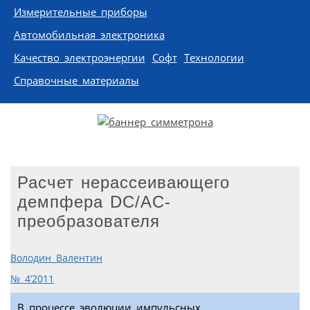
Измерительные приборы
Автомобильная электроника
Качество электроэнергии
Софт
Технологии
Справочные материалы
Расчет нерассеивающего
демпфера DC/AC-
преобразователя
Володин Валентин
№ 4’2011
В процессе эволюции импульсных