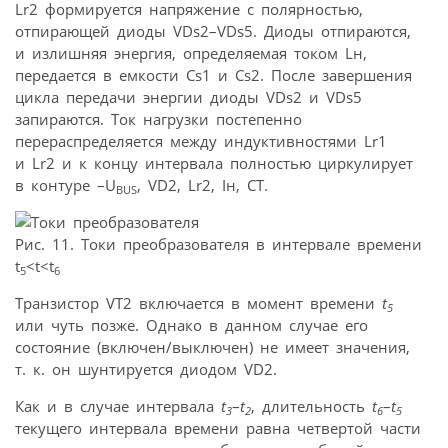
Lr2 формируется напряжение с полярностью,
отпирающей диоды VDs2–VDs5. Диоды отпираются,
и излишняя энергия, определяемая током Lн,
передается в емкости Cs1 и Cs2. После завершения
цикла передачи энергии диоды VDs2 и VDs5
запираются. Ток нагрузки постепенно
перераспределяется между индуктивностями Lr1
и Lr2 и к концу интервала полностью циркулирует
в контуре –U
, VD2, Lr2, Iн, CT.
BUS
Рис. 11. Токи преобразователя в интервале времени
t
<t<t
5
6
Транзистор VT2 включается в момент времени
t
5
или чуть позже. Однако в данном случае его
состояние (включен/выключен) не имеет значения,
т. к. он шунтируется диодом VD2.
Как и в случае интервала
t
–
t
, длительность
t
–
t
3
2
6
5
текущего интервала времени равна четвертой части