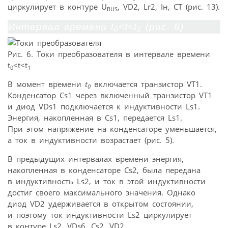
циркулирует в контуре U
, VD2, Lr2, Iн, СТ (рис. 13).
BUS
Интервал времени t
<t<t
(рис. 6)
0
1
Рис. 6. Токи преобразователя в интервале времени
t
<t<t
0
1
В момент времени
t
включается транзистор VT1.
0
Конденсатор Cs1 через включенный транзистор VT1
и диод VDs1 подключается к индуктивности Ls1.
Энергия, накопленная в Cs1, передается Ls1.
При этом напряжение на конденсаторе уменьшается,
а ток в индуктивности возрастает (рис. 5).
В предыдущих интервалах времени энергия,
накопленная в конденсаторе Cs2, была передана
в индуктивность Ls2, и ток в этой индуктивности
достиг своего максимального значения. Однако
диод VD2 удерживается в открытом состоянии,
и поэтому ток индуктивности Ls2 циркулирует
в контуре Ls2, VDs6, Cs2, VD2.