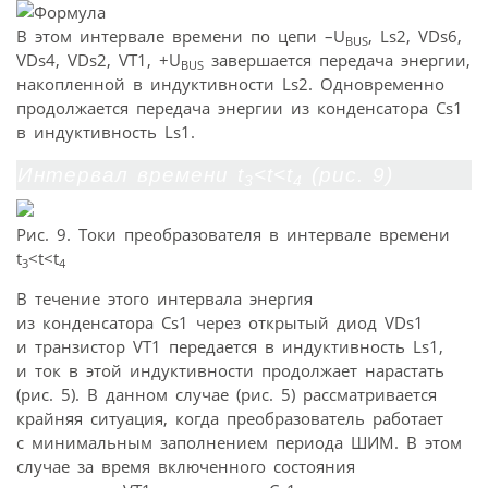
В этом интервале времени по цепи –U
, Ls2, VDs6,
BUS
VDs4, VDs2, VT1, +U
завершается передача энергии,
BUS
накопленной в индуктивности Ls2. Одновременно
продолжается передача энергии из конденсатора Cs1
в индуктивность Ls1.
Интервал времени t
<t<t
(рис. 9)
3
4
Рис. 9. Токи преобразователя в интервале времени
t
<t<t
3
4
В течение этого интервала энергия
из конденсатора Cs1 через открытый диод VDs1
и транзистор VT1 передается в индуктивность Ls1,
и ток в этой индуктивности продолжает нарастать
(рис. 5). В данном случае (рис. 5) рассматривается
крайняя ситуация, когда преобразователь работает
с минимальным заполнением периода ШИМ. В этом
случае за время включенного состояния