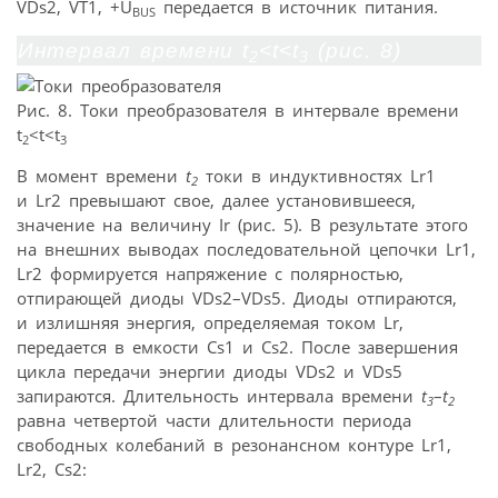
VDs2, VT1, +U
передается в источник питания.
BUS
Интервал времени t
<t<t
(рис. 8)
2
3
Рис. 8. Токи преобразователя в интервале времени
t
<t<t
2
3
В момент времени
t
токи в индуктивностях Lr1
2
и Lr2 превышают свое, далее установившееся,
значение на величину Ir (рис. 5). В результате этого
на внешних выводах последовательной цепочки Lr1,
Lr2 формируется напряжение с полярностью,
отпирающей диоды VDs2–VDs5. Диоды отпираются,
и излишняя энергия, определяемая током Lr,
передается в емкости Cs1 и Cs2. После завершения
цикла передачи энергии диоды VDs2 и VDs5
запираются. Длительность интервала времени
t
–
t
3
2
равна четвертой части длительности периода
свободных колебаний в резонансном контуре Lr1,
Lr2, Cs2: