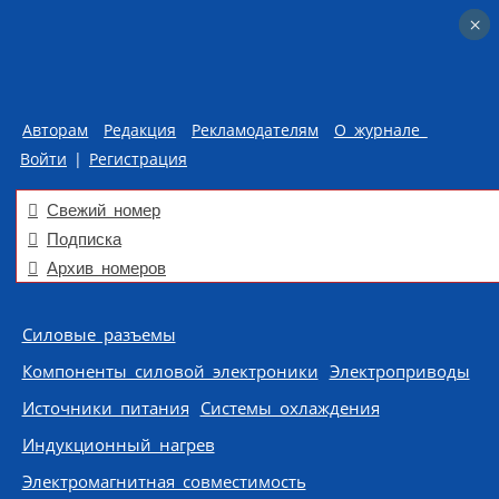
×
×
Авторам
Редакция
Рекламодателям
О журнале
Войти
|
Регистрация
Свежий номер
Подписка
Архив номеров
Skip to content
Силовые разъемы
Компоненты силовой электроники
Электроприводы
Источники питания
Системы охлаждения
Индукционный нагрев
Электромагнитная совместимость