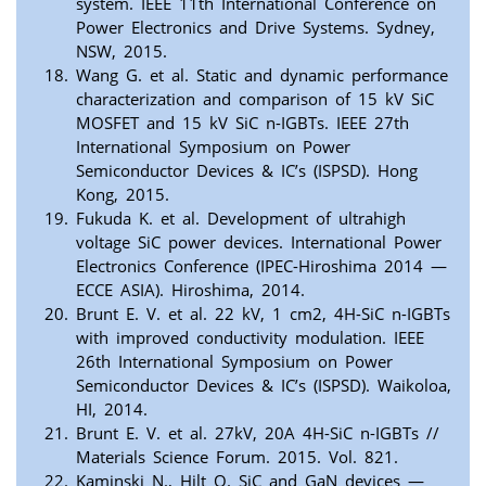
system. IEEE 11th International Conference on
Power Electronics and Drive Systems. Sydney,
NSW, 2015.
Wang G. et al. Static and dynamic performance
characterization and comparison of 15 kV SiC
MOSFET and 15 kV SiC n-IGBTs. IEEE 27th
International Symposium on Power
Semiconductor Devices & IC’s (ISPSD). Hong
Kong, 2015.
Fukuda K. et al. Development of ultrahigh
voltage SiC power devices. International Power
Electronics Conference (IPEC-Hiroshima 2014 —
ECCE ASIA). Hiroshima, 2014.
Brunt E. V. et al. 22 kV, 1 cm2, 4H-SiC n-IGBTs
with improved conductivity modulation. IEEE
26th International Symposium on Power
Semiconductor Devices & IC’s (ISPSD). Waikoloa,
HI, 2014.
Brunt E. V. et al. 27kV, 20A 4H-SiC n-IGBTs //
Materials Science Forum. 2015. Vol. 821.
Kaminski N., Hilt O. SiC and GaN devices —