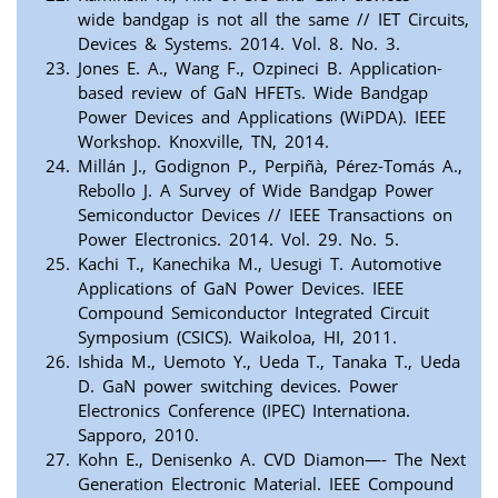
wide bandgap is not all the same // IET Circuits,
Devices & Systems. 2014. Vol. 8. No. 3.
Jones E. A., Wang F., Ozpineci B. Application-
based review of GaN HFETs. Wide Bandgap
Power Devices and Applications (WiPDA). IEEE
Workshop. Knoxville, TN, 2014.
Millán J., Godignon P., Perpiñà, Pérez-Tomás A.,
Rebollo J. A Survey of Wide Bandgap Power
Semiconductor Devices // IEEE Transactions on
Power Electronics. 2014. Vol. 29. No. 5.
Kachi T., Kanechika M., Uesugi T. Automotive
Applications of GaN Power Devices. IEEE
Compound Semiconductor Integrated Circuit
Symposium (CSICS). Waikoloa, HI, 2011.
Ishida M., Uemoto Y., Ueda T., Tanaka T., Ueda
D. GaN power switching devices. Power
Electronics Conference (IPEC) Internationa.
Sapporo, 2010.
Kohn E., Denisenko A. CVD Diamon—- The Next
Generation Electronic Material. IEEE Compound