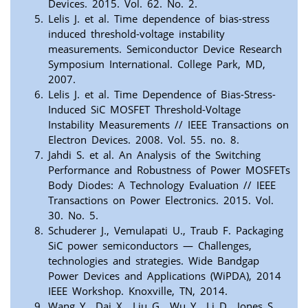
Devices. 2015. Vol. 62. No. 2.
Lelis J. et al. Time dependence of bias-stress
induced threshold-voltage instability
measurements. Semiconductor Device Research
Symposium International. College Park, MD,
2007.
Lelis J. et al. Time Dependence of Bias-Stress-
Induced SiC MOSFET Threshold-Voltage
Instability Measurements // IEEE Transactions on
Electron Devices. 2008. Vol. 55. no. 8.
Jahdi S. et al. An Analysis of the Switching
Performance and Robustness of Power MOSFETs
Body Diodes: A Technology Evaluation // IEEE
Transactions on Power Electronics. 2015. Vol.
30. No. 5.
Schuderer J., Vemulapati U., Traub F. Packaging
SiC power semiconductors — Challenges,
technologies and strategies. Wide Bandgap
Power Devices and Applications (WiPDA), 2014
IEEE Workshop. Knoxville, TN, 2014.
Wang Y., Dai X., Liu G., Wu Y., Li D., Jones S.