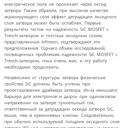
электрическое поле не проникает через оксид
затвора. Таким образом, при высоком качестве
экранирующего слоя эффект деградации оксидного
слоя затвора может быть ослаблен. Первые
результаты тестов на надежность SiC MOSFET с
Trench-затвором и толстым оксидным слоем,
представленные Infineon, подтверждают эти
предположения. Однако объем исследований,
посвященных проблемам надежности SiC MOSFET с
Trench-затвором, пока очень мал, и эту работу
необходимо продолжить.
Независимо от структуры затвора физические
свойства SiC должны быть учтены при
проектировании драйвера затвора. Из-за меньшего
барьера для электронов и дырок при одинаковом
напряжении на затворе туннельный ток,
ответственный за деградацию оксида затвора SiC,
выше, чем в кремниевых ключах. Следовательно,
при обычно используемой толщине оксидного слоя
затвора (50 нм) напряжение управления не должно