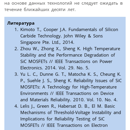
на основе данных технологий не следует ожидать в
течение ближайших десяти лет.
Литература
Kimoto T., Cooper J.A. Fundamentals of Silicon
Carbide Technology. John Wiley & Sons
Singapore Pte. Ltd., 2014.
Zhou W., Zhong X., Sheng K. High Temperature
Stability and the Performance Degradation of
SiC MOSFETs // IEEE Transactions on Power
Electronics. 2014. Vol. 29. No. 5.
Yu L. C., Dunne G. T., Matocha K. S., Cheung K.
P., Suehle J. S., Sheng K. Reliability Issues of SiC
MOSFETs: A Technology for High-Temperature
Environments // IEEE Transactions on Device
and Materials Reliability. 2010. Vol. 10. No. 4.
Lelis J., Green R., Habersat D. B., El M. Basic
Mechanisms of Threshold-Voltage Instability and
Implications for Reliability Testing of SiC
MOSFETs // IEEE Transactions on Electron