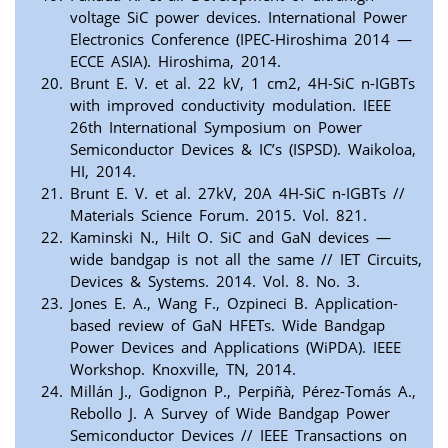
voltage SiC power devices. International Power
Electronics Conference (IPEC-Hiroshima 2014 —
ECCE ASIA). Hiroshima, 2014.
Brunt E. V. et al. 22 kV, 1 cm2, 4H-SiC n-IGBTs
with improved conductivity modulation. IEEE
26th International Symposium on Power
Semiconductor Devices & IC’s (ISPSD). Waikoloa,
HI, 2014.
Brunt E. V. et al. 27kV, 20A 4H-SiC n-IGBTs //
Materials Science Forum. 2015. Vol. 821.
Kaminski N., Hilt O. SiC and GaN devices —
wide bandgap is not all the same // IET Circuits,
Devices & Systems. 2014. Vol. 8. No. 3.
Jones E. A., Wang F., Ozpineci B. Application-
based review of GaN HFETs. Wide Bandgap
Power Devices and Applications (WiPDA). IEEE
Workshop. Knoxville, TN, 2014.
Millán J., Godignon P., Perpiñà, Pérez-Tomás A.,
Rebollo J. A Survey of Wide Bandgap Power
Semiconductor Devices // IEEE Transactions on