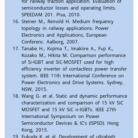
for railway traction application. Evaluation of
semiconductor losses and operating limits.
SPEEDAM 201. Pisa, 2010.
Steiner M., Reinold H. Medium frequency
topology in railway applications. Power
Electronics and Applications, European
Conferenc. Aalborg, 2007.
Tanabe H., Kojima T., Imakiire A., Fuji K.,
Kozako M., Hikita M. Comparison performance
of Si-IGBT and SiC-MOSFET used for high
efficiency inverter of contactless power transfer
system. IEEE 11th International Conference on
Power Electronics and Drive Systems. Sydney,
NSW, 2015.
Wang G. et al. Static and dynamic performance
characterization and comparison of 15 kV SiC
MOSFET and 15 kV SiC n-IGBTs. IEEE 27th
International Symposium on Power
Semiconductor Devices & IC’s (ISPSD). Hong
Kong, 2015.
Fukuda K. et al. Development of ultrahigh