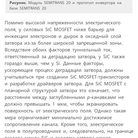
Рисунок.
Модуль SEMITRANS 20 и прототип инвертора на
базе SEMITRANS 20
Помимо высокой напряженности электрического
поля, у силовых SiC MOSFET ниже барьер для
инжекции электронов и дырок в оксидный слой
затвора из-за более широкой запрещенной зоны.
Вследствие обоих факторов туннельный ток,
ответственный за деградацию затвора, у SiC также
гораздо выше, чем у Si. Данные факторы,
ускоряющие процесс деградации затвора, должны
учитываться при создании SiC MOSFET-транзисторов
и разработке драйверов затвора. Для SiC MOSFET с
планарной структурой затвора это означает, что
расстояние между заглубленными
p-
канавками не
должно превышать 1 мкм, чтобы экранировать
поверхность от электрического поля. Однако такая
мера ограничивает минимально достижимое
сопротивление канала. Кроме того, электрическое
поле в полупроводнике и, следовательно, на границе
раздела между SiC и оксидом затвора может