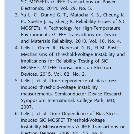
SiC MOSFETs // IEEE Transactions on Power
Electronics. 2014. Vol. 29. No. 5.
Yu L. C., Dunne G. T., Matocha K. S., Cheung K.
P., Suehle J. S., Sheng K. Reliability Issues of SiC
MOSFETs: A Technology for High-Temperature
Environments // IEEE Transactions on Device
and Materials Reliability. 2010. Vol. 10. No. 4.
Lelis J., Green R., Habersat D. B., El M. Basic
Mechanisms of Threshold-Voltage Instability and
Implications for Reliability Testing of SiC
MOSFETs // IEEE Transactions on Electron
Devices. 2015. Vol. 62. No. 2.
Lelis J. et al. Time dependence of bias-stress
induced threshold-voltage instability
measurements. Semiconductor Device Research
Symposium International. College Park, MD,
2007.
Lelis J. et al. Time Dependence of Bias-Stress-
Induced SiC MOSFET Threshold-Voltage
Instability Measurements // IEEE Transactions on
Electron Devices. 2008. Vol. 55. no. 8.