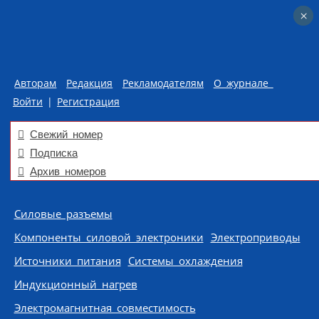
×
×
Авторам
Редакция
Рекламодателям
О журнале
Войти
|
Регистрация
Свежий номер
Подписка
Архив номеров
Skip to content
Силовые разъемы
Компоненты силовой электроники
Электроприводы
Источники питания
Системы охлаждения
Индукционный нагрев
Электромагнитная совместимость