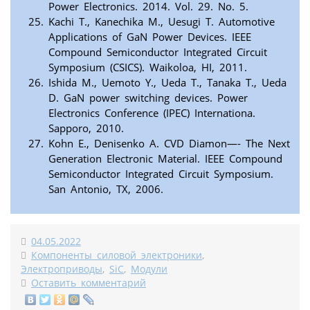
Power Electronics. 2014. Vol. 29. No. 5.
Kachi T., Kanechika M., Uesugi T. Automotive
Applications of GaN Power Devices. IEEE
Compound Semiconductor Integrated Circuit
Symposium (CSICS). Waikoloa, HI, 2011.
Ishida M., Uemoto Y., Ueda T., Tanaka T., Ueda
D. GaN power switching devices. Power
Electronics Conference (IPEC) Internationa.
Sapporo, 2010.
Kohn E., Denisenko A. CVD Diamon—- The Next
Generation Electronic Material. IEEE Compound
Semiconductor Integrated Circuit Symposium.
San Antonio, TX, 2006.
04.05.2022
Компоненты силовой электроники
,
Электроприводы
,
SiC
,
Модули
Оставить комментарий