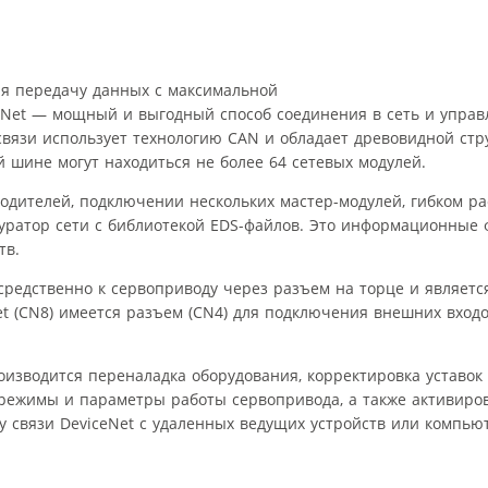
ая передачу данных с максимальной
iceNet — мощный и выгодный способ соединения в сеть и упра
вязи использует технологию CAN и обладает древовидной стру
 шине могут находиться не более 64 сетевых модулей.
одителей, подключении нескольких мастер-модулей, гибком р
уратор сети с библиотекой EDS-файлов. Это информационные 
тв.
средственно к сервоприводу через разъем на торце и являет
et (CN8) имеется разъем (CN4) для подключения внешних вход
изводится переналадка оборудования, корректировка уставок 
 режимы и параметры работы сервопривода, а также активиров
 связи DeviceNet с удаленных ведущих устройств или компью