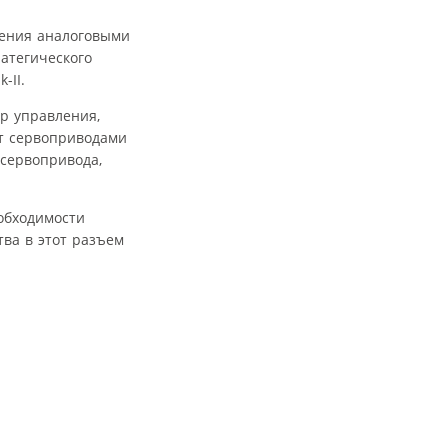
ления аналоговыми
атегического
-II.
р управления,
ет сервоприводами
 сервопривода,
обходимости
ва в этот разъем