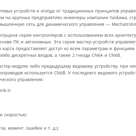
етевых устройств и отхода от традиционных принципов управ
м на крупных предприятиях инженеры компании Yaskawa, стр
ышленную сеть для динамического управления — Mechatrolink
выпущена серия контроллеров с использованием всех архитекту
снове ПК и автономные. Эта серия мастер-устройств управля
я карта предоставляет доступ ко всем параметрам и функциям
ибо дискретных входов, а также 2 гнезда CN6A и CN6B.
астер-модулю либо предыдущему ведомому устройству, при не
приводов используется CN6B. У последнего ведомого устройст
еского управления.
k-II:
и скоростью;
к, момент, ошибки и т. д.);