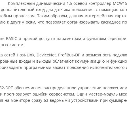
Комплексный динамический 1,5-осевой контроллер MCW15
 дополнительный вход для датчика положения, с помощью кот
 любым процессом. Таким образом, данная интерфейсная карта
ию к другим осям, что позволяет организовывать каскадное 
ке BASIC и прямой доступ к параметрам и функциям сервопри
ных систем.
етей Host-Link, DeviceNet, ProfiBus-DP и возможность подкл
строенные входы и выходы облегчают коммуникацию и функци
роизводить программный захват положения исполнительного 
52-DRT обеспечивает распределенное управление положением 
 и прогнозирует ошибки сервосистем. Один мастер-модуль мо
я на мониторе сразу 63 ведомыми устройствами при суммарн