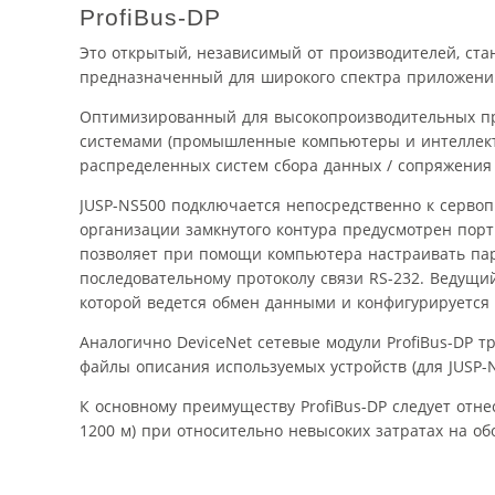
ProfiBus-DP
Это открытый, независимый от производителей, ст
предназначенный для широкого спектра приложени
Оптимизированный для высокопроизводительных пр
системами (промышленные компьютеры и интеллект
распределенных систем сбора данных / сопряжения 
JUSP-NS500 подключается непосредственно к сервоп
организации замкнутого контура предусмотрен порт
позволяет при помощи компьютера настраивать пар
последовательному протоколу связи RS-232. Ведущи
которой ведется обмен данными и конфигурируется 
Аналогично DeviceNet сетевые модули ProfiBus-DP т
файлы описания используемых устройств (для JUSP-N
К основному преимуществу ProfiBus-DP следует отне
1200 м) при относительно невысоких затратах на об