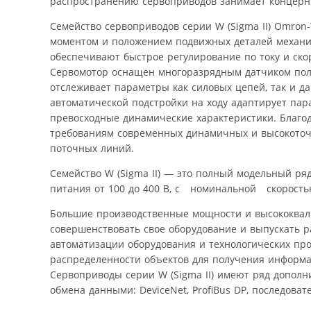
распространению сервоприводов занимает концерн
Семейство сервоприводов серии W (Sigma II) Omron
моментом и положением подвижных деталей механиз
обеспечивают быстрое регулирование по току и ск
Сервомотор оснащен многоразрядным датчиком поло
отслеживает параметры как силовых цепей, так и д
автоматической подстройки на ходу адаптирует па
превосходные динамические характеристики. Благо
требованиям современных динамичных и высокоточ
поточных линий.
Семейство W (Sigma II) — это полный модельный ря
питания от 100 до 400 В, с номинальной скорост
Большие производственные мощности и высококвал
совершенствовать свое оборудование и выпускать 
автоматизации оборудования и технологических пр
распределенности объектов для получения информ
Сервоприводы серии W (Sigma II) имеют ряд допо
обмена данными: DeviceNet, ProfiBus DP, последоват