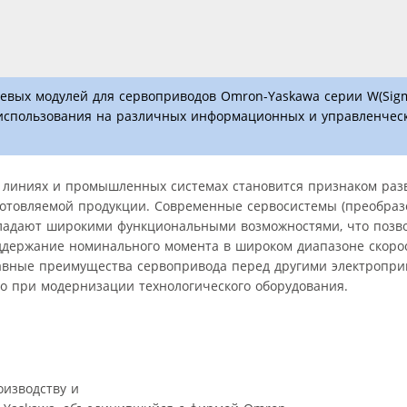
евых модулей для сервоприводов Omron-Yaskawa серии W(Sigma
использования на различных информационных и управленческ
 линиях и промышленных системах становится признаком раз
готовляемой продукции. Современные сервосистемы (преобраз
ладают широкими функциональными возможностями, что позво
оддержание номинального момента в широком диапазоне скоро
лавные преимущества сервопривода перед другими электропр
но при модернизации технологического оборудования.
оизводству и