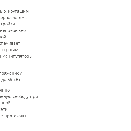
тью, крутящим
сервосистемы
стройки.
ь непрерывно
ной
спечивает
 строгим
и манипуляторы
апряжением
до 55 кВт.
оянно
льную свободу при
енной
ети.
ые протоколы