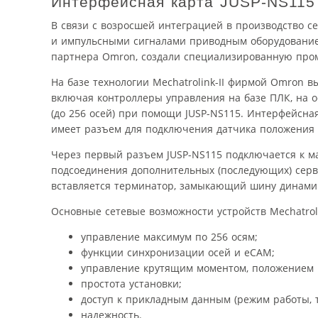
Интерфейсная карта JUSP-NS115
В связи с возросшей интеграцией в производство с
и импульсными сигналами приводным оборудование
партнера Omron, создали специализированную пром
На базе технологии Mechatrolink-II фирмой Omron 
включая контроллеры управления на базе ПЛК, на о
(до 256 осей) при помощи JUSP-NS115. Интерфейсна
имеет разъем для подключения датчика положения л
Через первый разъем JUSP-NS115 подключается к м
подсоединения дополнительных (последующих) серво
вставляется терминатор, замыкающий шину динамич
Основные сетевые возможности устройств Mechatrolin
управление максимум по 256 осям;
функции синхронизации осей и eCAM;
управление крутящим моментом, положением 
простота установки;
доступ к прикладным данным (режим работы, то
надежность.