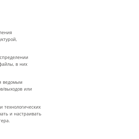
вления
ктурой,
аспределении
файлы, в них
ся ведомым
ов/выходов или
и технологических
ать и настраивать
тера.