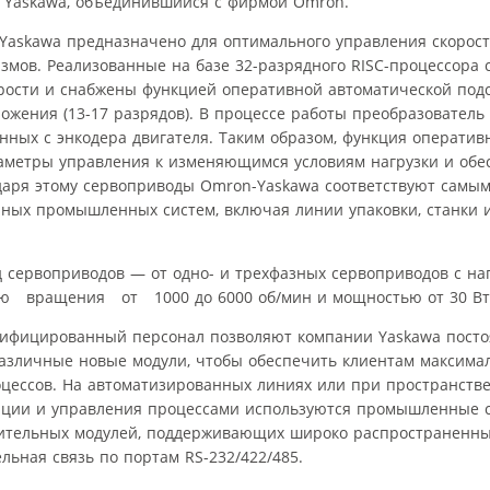
 Yaskawa, объединившийся с фирмой Omron.
-Yaskawa предназначено для оптимального управления скорос
мов. Реализованные на базе 32-разрядного RISC-процессора 
орости и снабжены функцией оперативной автоматической под
жения (13-17 разрядов). В процессе работы преобразовател
анных с энкодера двигателя. Таким образом, функция оператив
раметры управления к изменяющимся условиям нагрузки и обе
даря этому сервоприводы Omron-Yaskawa соответствуют самым
ных промышленных систем, включая линии упаковки, станки 
д сервоприводов — от одно- и трехфазных сервоприводов с н
ью вращения от 1000 до 6000 об/мин и мощностью от 30 Вт 
ифицированный персонал позволяют компании Yaskawa пост
различные новые модули, чтобы обеспечить клиентам максима
оцессов. На автоматизированных линиях или при пространств
ации и управления процессами используются промышленные с
лнительных модулей, поддерживающих широко распространенн
ельная связь по портам RS-232/422/485.