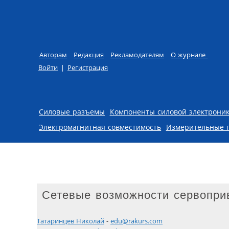
Авторам
Редакция
Рекламодателям
О журнале
Войти
|
Регистрация
Skip to content
Силовые разъемы
Компоненты силовой электрони
Электромагнитная совместимость
Измерительные 
Сетевые возможности сервопри
Татаринцев Николай
-
edu@rakurs.com