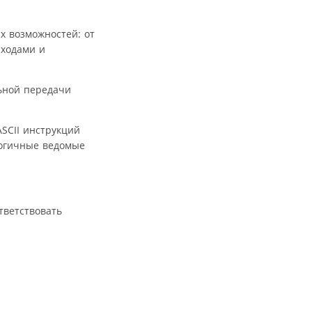
 возможностей: от
ыходами и
ьной передачи
SCII инструкций
логичные ведомые
тветствовать