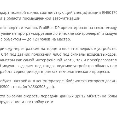
андарт полевой шины, соответствующий спецификации EN5017
й в области промышленной автоматизации.
оизводств и машин, ProfiBus-DP ориентирован на связь меж
уальные программируемые логические контроллеры) и модул
с объектом — до 124 узлов на мастер.
риводу через разъем на торце и является ведомым устройств
 CN4 под датчик положения либо под сигналы входов/выходов
аметры как самой интерфейсной карты, так и преобразовател
й модуль выделяет под каждое ведомое устройство область пам
работа сервопривода в рамках технологического процесса.
ребуют настройки в конфигураторе, библиотека которого должн
S500 это файл YASK0508.gsd).
сти высокую скорость передачи данных (до 12 Мбит/с) на боль
орудование и настройку сети.