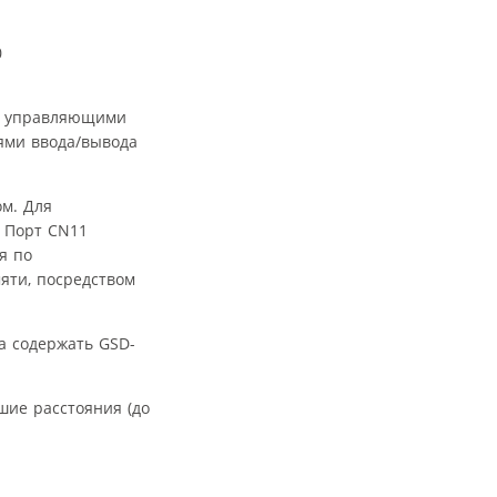
0
ду управляющими
ями ввода/вывода
ом. Для
. Порт CN11
я по
яти, посредством
а содержать GSD-
шие расстояния (до