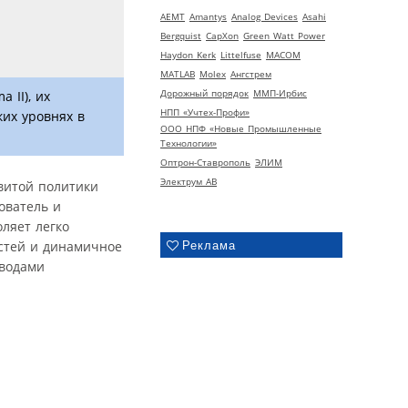
AEMT
Amantys
Analog Devices
Asahi
Bergquist
CapXon
Green Watt Power
Haydon Kerk
Littelfuse
MACOM
MATLAB
Molex
Ангстрем
Дорожный порядок
ММП-Ирбис
 II), их
НПП «Учтех-Профи»
их уровнях в
ООО НПФ «Новые Промышленные
Технологии»
Оптрон-Ставрополь
ЭЛИМ
Электрум АВ
витой политики
ователь и
ляет легко
стей и динамичное
Реклама
иводами