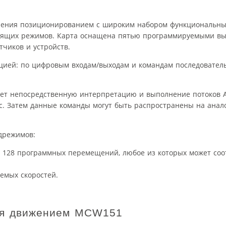
ления позиционированием с широким набором функциональных
едящих режимов. Карта оснащена пятью программируемыми в
чиков и устройств.
цией: по цифровым входам/выходам и командам последовател
ет непосредственную интерпретацию и выполнение потоков A
ит/с. Затем данные команды могут быть распространены на ана
дрежимов:
о 128 программных перемещений, любое из которых может соо
яемых скоростей.
ния движением MCW151