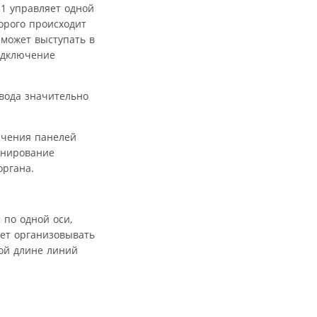
1 управляет одной
орого происходит
 может выступать в
подключение
вода значительно
ючения панелей
онирование
органа.
по одной оси,
жет организовывать
ой длине линий