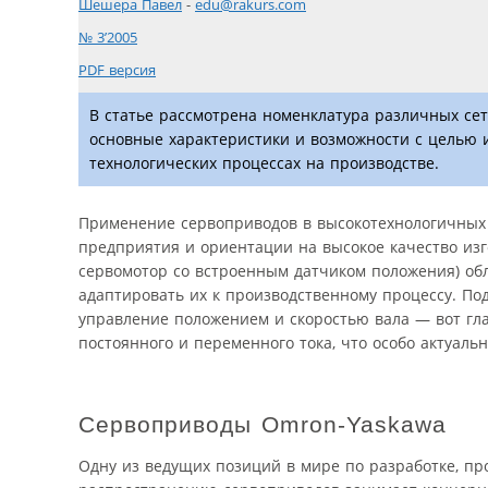
Шешера Павел
-
edu@rakurs.com
№ 3’2005
PDF версия
В статье рассмотрена номенклатура различных сет
основные характеристики и возможности с целью 
технологических процессах на производстве.
Применение сервоприводов в высокотехнологичных
предприятия и ориентации на высокое качество из
сервомотор со встроенным датчиком положения) об
адаптировать их к производственному процессу. П
управление положением и скоростью вала — вот г
постоянного и переменного тока, что особо актуаль
Сервоприводы Omron-Yaskawa
Одну из ведущих позиций в мире по разработке, пр