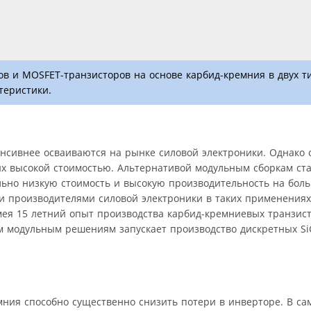
в и MOSFET-транзисторов на основе карбид-кремния в двух ти
теристики.
нсивнее осваиваются на рынке силовой электроники. Однако 
их высокой стоимостью. Альтернативой модульным сборкам ст
ьно низкую стоимость и высокую производительность на боль
и производителями силовой электроники в таких применениях,
мея 15 летний опыт производства карбид-кремниевых транзис
 модульным решениям запускает производство дискретных Si
мния способно существенно снизить потери в инверторе. В с