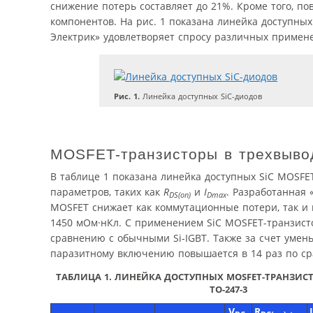
снижение потерь составляет до 21%. Кроме того,
компонентов. На рис. 1 показана линейка доступны
Электрик» удовлетворяет спросу различных примен
Рис. 1.
Линейка доступных SiC-диодов
MOSFET-транзисторы в трехвыво
В таблице 1 показана линейка доступных SiC MOSFE
параметров, таких как
R
и
I
. Разработанная 
DS(on)
Dmax
MOSFET снижает как коммутационные потери, так и 
1450 мОм·нКл. С применением SiC MOSFET-транзист
сравнению с обычными Si-IGBT. Также за счет умень
паразитному включению повышается в 14 раз по с
ТАБЛИЦА 1. ЛИНЕЙКА ДОСТУПНЫХ MOSFET-ТРАНЗИСТ
TO-247-3
V
,
R
I