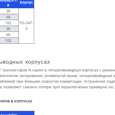
dmax@25°C
Корпус
А
38
68
102
ТО-247-
3
38
68
102
ыводных корпусах
T-транзисторов N-серии в четырехвыводных корпусах с указа
технологии легирования, упомянутой выше, четырехвыводные 
облемой при больших скоростях коммутации. Устранение пад
ока позволяет снизить потери при переключении примерно на
ТОРОВ В КОРПУСАХ
I
,