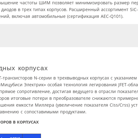
 повышение частоты ШИМ позволяет минимизировать размер п
х диодов в трех типах корпусов. Расширенный ассортимент Si
ений, включая автомобильные (сертификация AEC-Q101).
дных корпусах
T-транзисторов N-серии в трехвыводных корпусах с указанием
«Мицубиси Электрик» особая технология легирования JFET-обла
прямое сопротивление, достигая ведущего в отрасли показате
оров итоговые потери в преобразователе снижаются примерн
шения емкости Миллера (увеличение показателя Ciss/Crss) ус
равнению с сопоставимыми продуктами.
ОРОВ В КОРПУСАХ
,