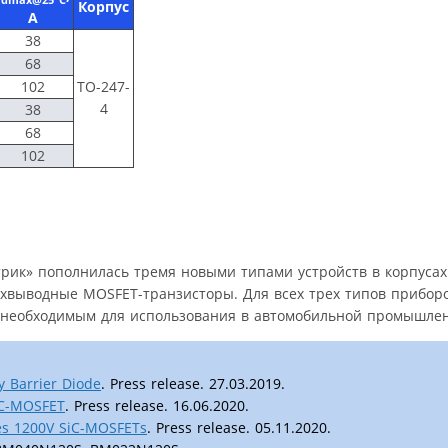
dmax@25°C
Корпус
А
38
68
102
ТО-247-
4
38
68
102
рик» пополнилась тремя новыми типами устройств в корпусах 
хвыводные MOSFET-транзисторы. Для всех трех типов прибор
, необходимым для использования в автомобильной промышлен
y Barrier Diode
. Press release. 27.03.2019.
SiC-MOSFET
. Press release. 16.06.2020.
ies 1200V SiC-MOSFETs
. Press release. 05.11.2020.