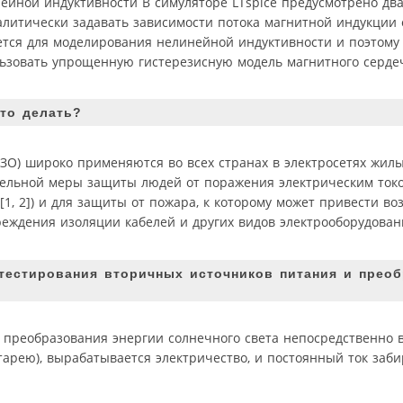
ейной индуктивности В симуляторе LTspice предусмотрено два
литически задавать зависимости потока магнитной индукции о
уется для моделирования нелинейной индуктивности и поэтому 
льзовать упрощенную гистерезисную модель магнитного серде
то делать?
ЗО) широко применяются во всех странах в электросетях жил
ельной меры защиты людей от поражения электрическим ток
, 2]) и для защиты от пожара, к которому может привести во
еждения изоляции кабелей и других видов электрооборудован
тестирования вторичных источников питания и преоб
я преобразования энергии солнечного света непосредственно 
тарею), вырабатывается электричество, и постоянный ток заби