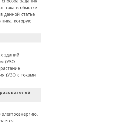
 способа задания
т тока в обмотке
в данной статье
чника, которую
ых зданий
ом (УЗО
зрастание
ия (УЗО с токами
разователей
в электроэнергию.
рается