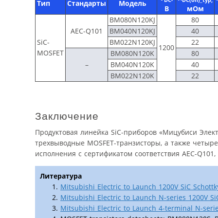
DC
DC(on)_typ,
Тип
Стандарты
Модель
В
мОм
BM080N120KJ
80
AEC-Q101
BM040N120KJ
40
SiC-
BM022N120KJ
22
1200
MOSFET
BM080N120K
80
–
BM040N120K
40
BM022N120K
22
Заключение
Продуктовая линейка SiC-приборов «Мицубиси Элект
трехвыводные MOSFET-транзисторы, а также четыре
исполнения с сертификатом соответствия AEC-Q101
Литература
Mitsubishi Electric to Launch 1200V SiC Schottk
Mitsubishi Electric to Launch N-series 1200V 
Mitsubishi Electric to Launch 4-terminal N-ser