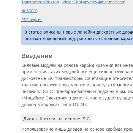
Толстопятов Виктор
-
Victor.Tolstopyatov@mer.mee.com
№ 6’2020
PDF версия
В статье описаны новые линейки дискретных диодо
показан модельный ряд, раскрыты основные харак
Введение
Силовые модули на основе карбид-кремния все инте
применения таких модулей все еще сильно сужена 
дискретные SiC-транзисторы, сочетающие относител
транзисторы уже повсеместно используются многим
питания, DC/DC-преобразователи и подобные им. И
«Мицубиси Электрик» в дополнение к существующим
диодов в корпусах типа TO-247.
Диоды Шоттки на основе SiC
Использование лишь диодов на основе карбида кре