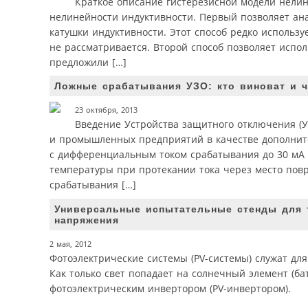
Краткое описание гистерезисной модели нелин
нелинейности индуктивности. Первый позволяет ана
катушки индуктивности. Этот способ редко использ
не рассматривается. Второй способ позволяет испо
предложили […]
Ложные срабатывания УЗО: кто виноват и ч
23 октября, 2013
Введение Устройства защитного отключения (У
и промышленных предприятий в качестве дополнит
с дифференциальным током срабатывания до 30 мА [1
температуры при протекании тока через место повр
срабатывания […]
Универсальные испытательные стенды для 
напряжения
2 мая, 2012
Фотоэлектрические системы (PV-системы) служат дл
Как только свет попадает на солнечный элемент (ба
фотоэлектрическим инвертором (PV-инвертором).