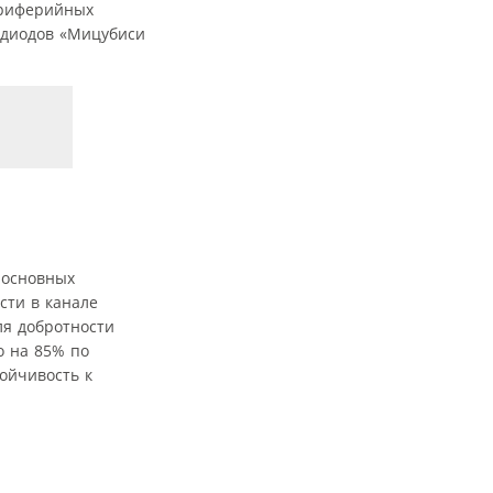
ериферийных
C-диодов «Мицубиси
 основных
сти в канале
ля добротности
о на 85% по
тойчивость к