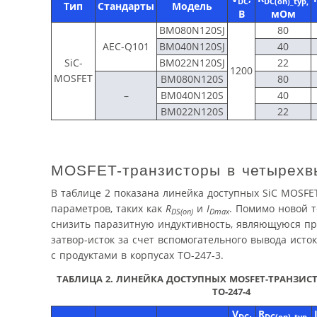
DC
DC(on)_typ,
Тип
Стандарты
Модель
В
мОм
BM080N120SJ
80
AEC-Q101
BM040N120SJ
40
SiC-
BM022N120SJ
22
1200
MOSFET
BM080N120S
80
–
BM040N120S
40
BM022N120S
22
MOSFET-транзисторы в четырехв
В таблице 2 показана линейка доступных SiC MOSFE
параметров, таких как
R
и
I
. Помимо новой 
DS(on)
Dmax
снизить паразитную индуктивность, являющуюся пр
затвор-исток за счет вспомогательного вывода ист
с продуктами в корпусах TO-247-3.
ТАБЛИЦА 2. ЛИНЕЙКА ДОСТУПНЫХ MOSFET-ТРАНЗИС
TO-247-4
V
,
R