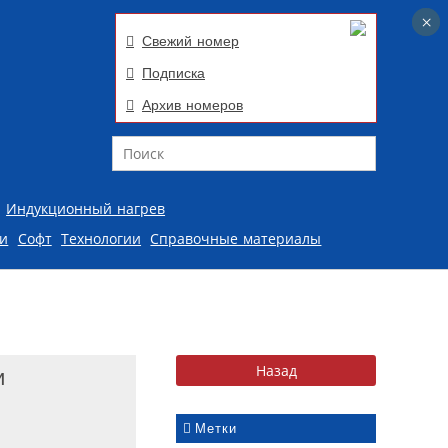
×
×
Свежий номер
Подписка
Архив номеров
Поиск
Индукционный нагрев
ии
Софт
Технологии
Справочные материалы
и
Метки