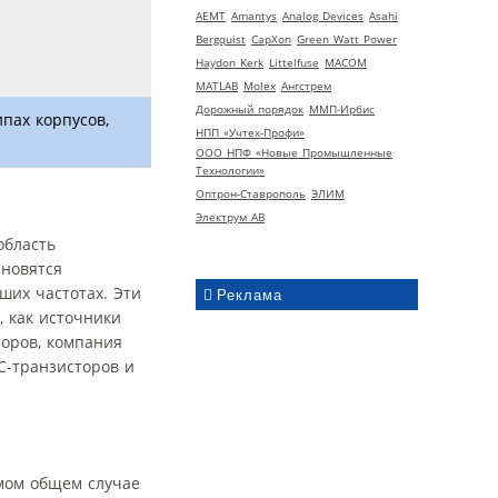
AEMT
Amantys
Analog Devices
Asahi
Bergquist
CapXon
Green Watt Power
Haydon Kerk
Littelfuse
MACOM
MATLAB
Molex
Ангстрем
Дорожный порядок
ММП-Ирбис
пах корпусов,
НПП «Учтех-Профи»
ООО НПФ «Новые Промышленные
Технологии»
Оптрон-Ставрополь
ЭЛИМ
Электрум АВ
область
ановятся
ших частотах. Эти
Реклама
 как источники
торов, компания
C-транзисторов и
амом общем случае