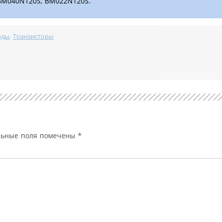
 BM040N120S, BM022N120S.
оды
,
Транзисторы
льные поля помечены
*