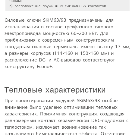
чипам;
в) расположение пружинных сигнальных контактов
Силовые ключи SKiM63/93 предназначены для
использования в составе трехфазного тягового
электропривода мощностью 60–200 кВт. Для
приближения к современным конструкторским
стандартам силовые терминалы имеют высоту 17 мм,
а размеры корпусов (114
×
160 и 150
×
160 мм) и
расположение DC- и АС-выводов соответствуют
конструктиву Econo+.
Тепловые характеристики
При проектировании модулей SKiM63/93 особое
внимание было уделено оптимизации тепловых
характеристик. Прижимная конструкция, создающая
равномерный контакт керамической DBC-подложки с
теплостоком, исключает возникновение так
называемого биметаллического эффекта. Отсутствие