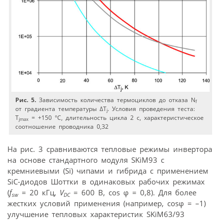
Рис. 5.
Зависимость количества термоциклов до отказа N
f
от градиента температуры ΔT
. Условия проведения теста:
j
T
= +150 °C, длительность цикла 2 с, характеристическое
jmax
соотношение проводника 0,32
На рис. 3 сравниваются тепловые режимы инвертора
на основе стандартного модуля SKiM93 c
кремниевыми (Si) чипами и гибрида с применением
SiC-диодов Шоттки в одинаковых рабочих режимах
(
f
= 20 кГц,
V
= 600 В, cos φ = 0,8). Для более
sw
DC
жестких условий применения (например, cosφ = –1)
улучшение тепловых характеристик SKiM63/93