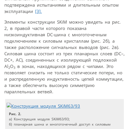
подтверждена испытаниями и длительным опытом
эксплуатации
[3].
Элементы конструкции SKiM можно увидеть на рис.
2, в правой части которого показана
низкоиндуктивная DC-шина с много­точечным
подключением к силовым кристаллам (рис. 2б), а
также расположение сигнальных выводов (рис. 2в).
Силовая шина состоит из трех планарных слоев (DC–,
DC+, АC), соединенных с изолирующей подложкой
Al
O
в зонах, находящихся рядом с чипами. Это
2
3
позволяет снизить не только статические потери, но
и распределенную индуктивность цепей коммутации,
а также обеспечить высокую симметрию
параллельных ветвей.
Рис. 2.
a) Конструкция модуля SKiM63/93;
б) планарная шина и многоточечный доступ к силовым