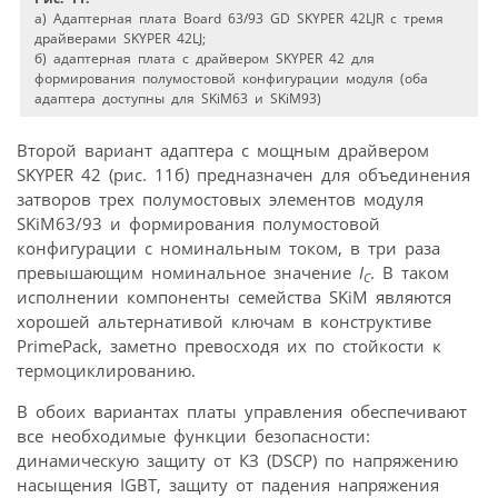
a) Адаптерная плата Board 63/93 GD SKYPER 42LJR с тремя
драйверами SKYPER 42LJ;
б) адаптерная плата с драйвером SKYPER 42 для
формирования полумостовой конфигурации модуля (оба
адаптера доступны для SKiM63 и SKiM93)
Второй вариант адаптера с мощным драйвером
SKYPER 42 (рис. 11б) предназначен для объединения
затворов трех полумостовых элементов модуля
SKiM63/93 и формирования полумостовой
конфигурации с номинальным током, в три раза
превышающим номинальное значение
I
. В таком
C
исполнении компоненты семейства SKiM являются
хорошей альтернативой ключам в конструктиве
PrimePack, заметно превосходя их по стойкости к
термоциклированию.
В обоих вариантах платы управления обеспечивают
все необходимые функции безопасности:
динамическую защиту от КЗ (DSCP) по напряжению
насыщения IGBT, защиту от падения напряжения