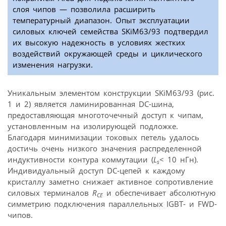
слоя чипов — позволила расширить
температурный диапазон. Опыт эксплуатации
силовых ключей семейства SKiM63/93 подтвердил
их высокую надежность в условиях жестких
воздействий окружающей среды и циклического
изменения нагрузки.
Уникальным элементом конструкции SKiM63/93 (рис.
1 и 2) является ламинированная DC-шина,
предоставляющая многоточечный доступ к чипам,
установленным на изолирующей подложке.
Благодаря минимизации токовых петель удалось
достичь очень низкого значения распределенной
индуктивности контура коммутации (
L
< 10 нГн).
s
Индивидуальный доступ DC-цепей к каждому
кристаллу заметно снижает активное сопротивление
силовых терминалов
R
и обеспечивает абсолютную
CE
симметрию подключения параллельных IGBT- и FWD-
чипов.