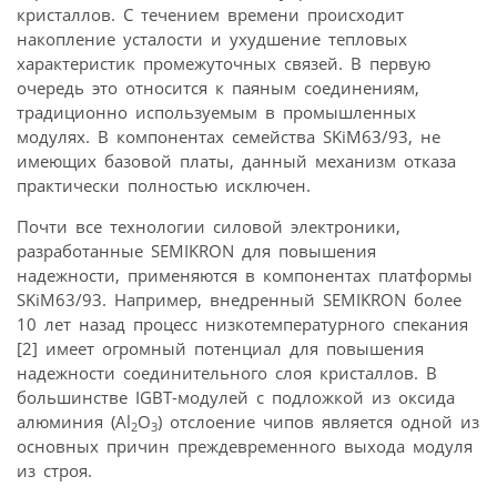
кристаллов. С течением времени происходит
накопление усталости и ухудшение тепловых
характеристик промежуточных связей. В первую
очередь это относится к паяным соединениям,
традиционно используемым в промышленных
модулях. В компонентах семейства SKiM63/93, не
имеющих базовой платы, данный механизм отказа
практически полностью исключен.
Почти все технологии силовой электроники,
разработанные SEMIKRON для повышения
надежности, применяются в компонентах платформы
SKiM63/93. Например, внедренный SEMIKRON более
10 лет назад процесс низкотемпературного спекания
[2] имеет огромный потенциал для повышения
надежности соединительного слоя кристаллов. В
большинстве IGBT-модулей с подложкой из оксида
алюминия (Al
O
) отслоение чипов является одной из
2
3
основных причин прежде­временного выхода модуля
из строя.