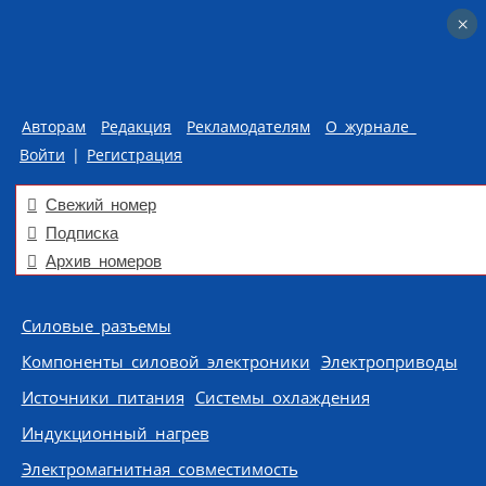
×
×
Авторам
Редакция
Рекламодателям
О журнале
Войти
|
Регистрация
Свежий номер
Подписка
Архив номеров
Skip to content
Силовые разъемы
Компоненты силовой электроники
Электроприводы
Источники питания
Системы охлаждения
Индукционный нагрев
Электромагнитная совместимость