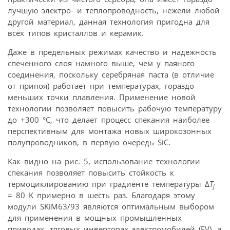
лучшую электро- и теплопроводность, нежели любой
другой материал, данная технология пригодна для
всех типов кристаллов и керамик.
Даже в предельных режимах качество и надежность
спеченного слоя намного выше, чем у паяного
соединения, поскольку серебряная паста (в отличие
от припоя) работает при температурах, гораздо
меньших точки плавления. Применение новой
технологии позволяет повысить рабочую температуру
до +300 °С, что делает процесс спекания наиболее
перспективным для монтажа новых широкозонных
полупроводников, в первую очередь SiC.
Как видно на рис. 5, использование технологии
спекания позволяет повысить стойкость к
термоциклированию при градиенте температуры Δ
T
j
= 80 K примерно в шесть раз. Благодаря этому
модули SKiM63/93 являются оптимальным выбором
для применения в мощных промышленных
приводах, тяговых инверторах электромобилей (EV), а