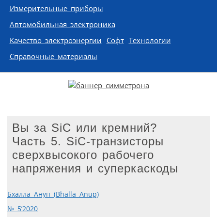
Измерительные приборы
Автомобильная электроника
Качество электроэнергии
Софт
Технологии
Справочные материалы
Вы за SiC или кремний?
Часть 5. SiC-транзисторы
сверхвысокого рабочего
напряжения и суперкаскоды
Бхалла Ануп (Bhalla Anup)
№ 5’2020