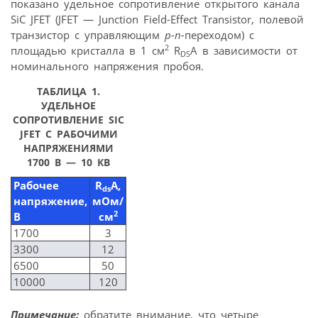
показано удельное сопротивление открытого канала
SiC JFET (JFET — Junction Field-Effect Transistor, полевой
транзистор с управляющим
p-n-
переходом) с
2
площадью кристалла в 1 см
R
A в зависимости от
DS
номинального напряжения пробоя.
ТАБЛИЦА 1.
УДЕЛЬНОЕ
СОПРОТИВЛЕНИЕ SIC
JFET С РАБОЧИМИ
НАПРЯЖЕНИЯМИ
1700 В — 10 КВ
Рабочее
R
A,
ds
напряжение,
мОм/
2
В
см
1700
3
3300
12
6500
50
10000
120
Примечание:
обратите внимание, что четыре