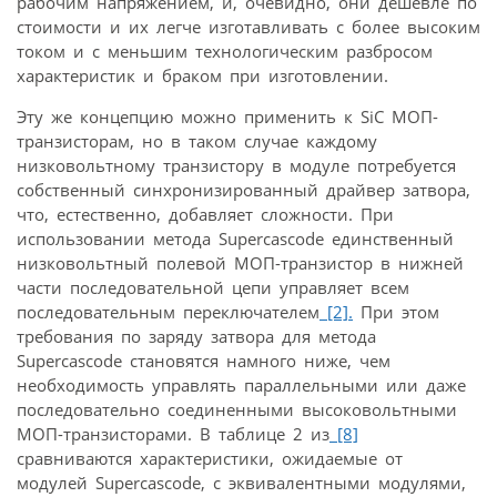
рабочим напряжением, и, очевидно, они дешевле по
стоимости и их легче изготавливать с более высоким
током и с меньшим технологическим разбросом
характеристик и браком при изготовлении.
Эту же концепцию можно применить к SiC МОП-
транзисторам, но в таком случае каждому
низковольтному транзистору в модуле потребуется
собственный синхронизированный драйвер затвора,
что, естественно, добавляет сложности. При
использовании метода Supercascode единственный
низковольтный полевой МОП-транзистор в нижней
части последовательной цепи управляет всем
последовательным переключателем
[2].
При этом
требования по заряду затвора для метода
Supercascode становятся намного ниже, чем
необходимость управлять параллельными или даже
последовательно соединенными высоковольтными
МОП-транзисторами. В таблице 2 из
[8]
сравниваются характеристики, ожидаемые от
модулей Supercascode, с эквивалентными модулями,