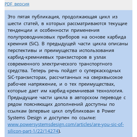
PDF версия
Это пятая публикация, продолжающая цикл из
шести статей, в которых рассматриваются текущие
тенденции и особенности применения
полупроводниковых приборов на основе карбида
кремния (SiC). В предыдущей части цикла описаны
перспективы и преимущества использования
карбид-кремниевых транзисторов в узлах
современного электрического транспортного
средства. Теперь речь пойдет о суперкаскодных
SiC-транзисторах, рассчитанных на сверхвысокое
рабочее напряжение, и о тех преимуществах,
которые дает им карбид-кремниевая технология.
Предыдущие части цикла в авторском переводе с
рядом поясняющих дополнений доступны по
ссылкам (впервые цикл опубликован в Power
Systems Design и доступен по ссылке:
www.powersystemsdesign.com/articles/are-you-sic-of-
silicon-part-1/22/14274
).