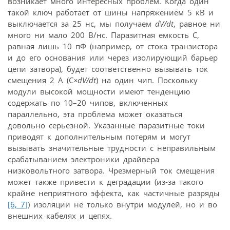
возникает много интересных проблем. Когда один
такой ключ работает от шины напряжением 5 кВ и
выключается за 25 нс, мы получаем
dV/dt
, равное ни
много ни мало 200 В/нс. Паразитная емкость С,
равная лишь 10 пФ (например, от стока транзистора
и до его основания или через изолирующий барьер
цепи затвора), будет соответственно вызывать ток
смещения 2 А (C
×
dV/dt
) на один чип. Поскольку
модули высокой мощности имеют тенденцию
содержать по 10–20 чипов, включенных
параллельно, эта проблема может оказаться
довольно серьезной. Указанные паразитные токи
приводят к дополнительным потерям и могут
вызывать значительные трудности с неправильным
срабатыванием электроники драйвера
низковольтного затвора. Чрезмерный ток смещения
может также привести к деградации (из-за такого
крайне неприятного эффекта, как частичные разряды
[6,
7]
) изоляции не только внутри модулей, но и во
внешних кабелях и цепях.