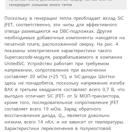
генерируют слишком много тепла
Поскольку в генерации тепла преобладает вклад SiC
JFET, соответственно, эти чипы для эффективного
отвода размещаются на DBC-подложках. Другие
необходимые добавочные компоненты находятся на
печатной плате, расположенной сверху. На рис. 4
показаны электрические характеристики такого
Supercascode-модуля, разрабатываемого в компании
UnitedSiC. Устройство работает при требуемом
напряжении, сопротивление при включении
составляет 20 мОм (+25 °C), и SiC-диоды Шоттки
здесь не понадобятся, поскольку напряжение изгиба
ВАХ в третьем квадранте составляет всего 0,7 В, что
выгодно отличает SiC JFET- от Si МОП-транзистора,
кроме того, последовательное сопротивление JFET
составляет всего 19 мОм. Заряд обратного
восстановления диода,
Q
, является довольно
rr
низким, всего 14 нКл, и не зависит от температуры.
Характеристики переключения в полумостовой