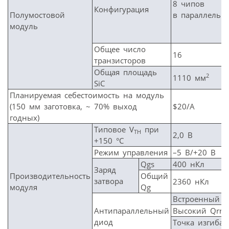
8 чипов
Конфигурация
Полумостовой
в параллель
модуль
Общее число
16
транзисторов
Общая площадь
2
1110 мм
SiC
Планируемая себестоимость на модуль
(150 мм заготовка, ~ 70% выход
$20/A
годных)
Типовое V
при
TH
2,0 В
+150 °C
Режим управления
–5 В/+20 В
Qgs
400 нКл
Заряд
Производительность
Общий
затвора
2360 нКл
модуля
Qg
Встроенный
Антипараллельный
Высокий Qrr
диод
Точка изгиба