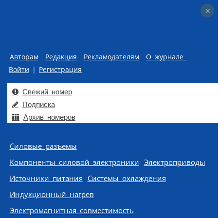
×
×
Авторам
Редакция
Рекламодателям
О журнале
Войти
|
Регистрация
Свежий номер
Подписка
Архив номеров
Skip to content
Силовые разъемы
Компоненты силовой электроники
Электроприводы
Источники питания
Системы охлаждения
Индукционный нагрев
Электромагнитная совместимость