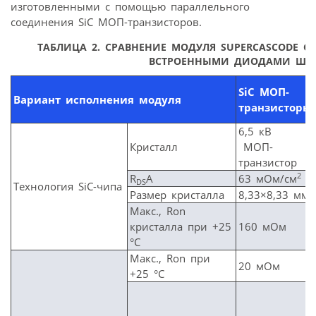
изготовленными с помощью параллельного
соединения SiC МОП-транзисторов.
ТАБЛИЦА 2. СРАВНЕНИЕ МОДУЛЯ SUPERCASCODE С 
ВСТРОЕННЫМИ ДИОДАМИ ШО
SiC МОП-
Вариант исполнения модуля
транзисторы
6,5 кВ
Кристалл
МОП-
транзистор
2
R
A
63 мОм/см
DS
Технология SiC-чипа
Размер кристалла
8,33×8,33 мм
Макс., Ron
кристалла при +25
160 мОм
°C
Макс., Ron при
20 мОм
+25 °C