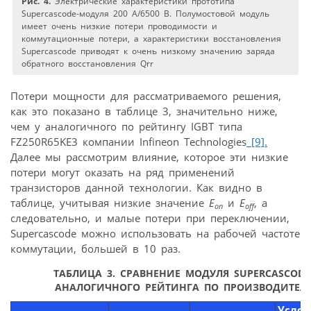
Рис. 4.
Электрические характеристики прототипа
Supercascode-модуля 200 А/6500 В. Полумостовой модуль
имеет очень низкие потери проводимости и
коммутационные потери, а характеристики восстановления
Supercascode приводят к очень низкому значению заряда
обратного восстановления Qrr
Потери мощности для рассматриваемого решения,
как это показано в таблице 3, значительно ниже,
чем у аналогичного по рейтингу IGBT типа
FZ250R65KE3 компании Infineon Technologies
[9].
Далее мы рассмотрим влияние, которое эти низкие
потери могут оказать на ряд применений
транзисторов данной технологии. Как видно в
таблице, учитывая низкие значение
E
и
E
, а
on
off
следовательно, и малые потери при переключении,
Supercascode можно использовать на рабочей частоте
коммутации, большей в 10 раз.
ТАБЛИЦА 3. СРАВНЕНИЕ МОДУЛЯ SUPERCASCODE
АНАЛОГИЧНОГО РЕЙТИНГА ПО ПРОИЗВОДИТЕЛ
Услов