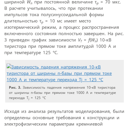
шириной
W
при постоянной величине τ
= 70 мкс.
n
p
В расчете учитывалось, что при протекании
импульсов тока полусинусоидальной формы
длительностью τ
= 10 мс имеет место
p
изотермический режим, а процесс распространения
включенного состояния полностью завершен. На рис.
3 приведен график зависимости
V
=
f
(
W
) 10-кВ
T
n
тиристора при прямом токе амплитудой 1000 А и
при температуре 125 °С.
Рис. 3.
Зависимость падения напряжения 10-кВ тиристора
от ширины n-базы при прямом токе 1000 А и температуре
перехода T
= 125 °C
j
Исходя из анализа результатов моделирования, были
определены основные требования к конструкции и
электрофизическим параметрам кремниевой