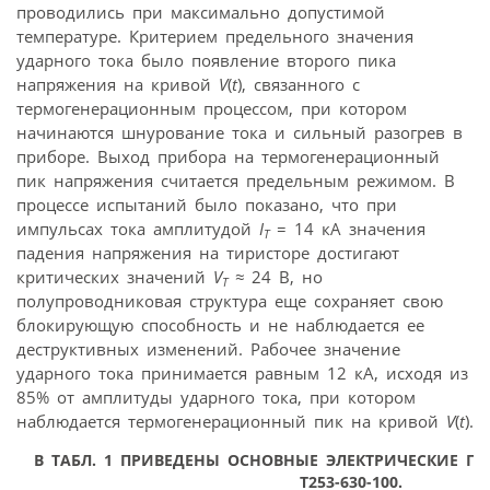
проводились при максимально допустимой
температуре. Критерием предельного значения
ударного тока было появление второго пика
напряжения на кривой
V
(
t
), связанного с
термогенерационным процессом, при котором
начинаются шнурование тока и сильный разогрев в
приборе. Выход прибора на термогенерационный
пик напряжения считается предельным режимом. В
процессе испытаний было показано, что при
импульсах тока амплитудой
I
= 14 кА значения
T
падения напряжения на тиристоре достигают
критических значений
V
≈
24 В, но
T
полупроводниковая структура еще сохраняет свою
блокирующую способность и не наблюдается ее
деструктивных изменений. Рабочее значение
ударного тока принимается равным 12 кА, исходя из
85% от амплитуды ударного тока, при котором
наблюдается термогенерационный пик на кривой
V
(
t
).
В ТАБЛ. 1 ПРИВЕДЕНЫ ОСНОВНЫЕ ЭЛЕКТРИЧЕСКИЕ П
Т253-630-100.