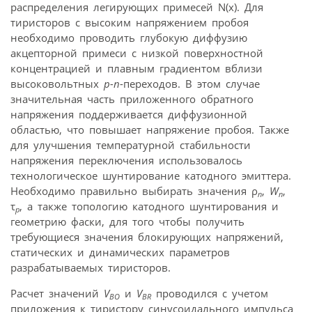
распределения легирующих примесей N(x). Для
тиристоров с высоким напряжением пробоя
необходимо проводить глубокую диффузию
акцепторной примеси с низкой поверхностной
концентрацией и плавным градиентом вблизи
высоковольтных
p-n
-переходов. В этом случае
значительная часть приложенного обратного
напряжения поддерживается диффузионной
областью, что повышает напряжение пробоя. Также
для улучшения температурной стабильности
напряжения переключения использовалось
технологическое шунтирование катодного эмиттера.
Необходимо правильно выбирать значения ρ
,
W
,
n
n
τ
, а также топологию катодного шунтирования и
p
геометрию фаски, для того чтобы получить
требующиеся значения блокирующих напряжений,
статических и динамических параметров
разрабатываемых тиристоров.
Расчет значений
V
и
V
проводился с учетом
BO
BR
приложения к тиристору синусоидального импульса