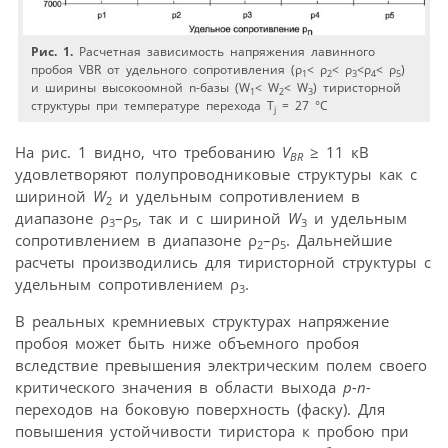
Рис. 1.
Расчетная зависимость напряжения лавинного
пробоя VBR от удельного сопротивления (ρ
< ρ
< ρ
<ρ
< ρ
)
1
2
3
4
5
и ширины высокоомной n-базы (W
< W
< W
) тиристорной
1
2
3
структуры при температуре перехода T
= 27 °C
j
На рис. 1 видно, что требованию
V
≥ 11 кВ
BR
удовлетворяют полупроводниковые структуры как с
шириной
W
и удельным сопротивлением в
2
диапазоне ρ
–ρ
, так и с шириной
W
и удельным
3
5
3
сопротивлением в диапазоне ρ
–ρ
. Дальнейшие
2
5
расчеты производились для тиристорной структуры с
удельным сопротивлением ρ
.
3
В реальных кремниевых структурах напряжение
пробоя может быть ниже объемного пробоя
вследствие превышения электрическим полем своего
критического значения в области выхода
p-n-
переходов на боковую поверхность (фаску). Для
повышения устойчивости тиристора к пробою при