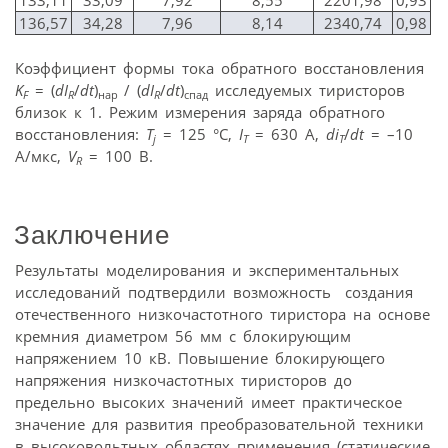
136,57
34,28
7,96
8,14
2340,74
0,98
Коэффициент формы тока обратного восстановления
K
= (
dI
/
dt
)
/ (
dI
/
dt
)
исследуемых тиристоров
F
R
нар
R
спад
близок к 1. Режим измерения заряда обратного
восстановления:
T
= 125 °С,
I
= 630 A,
di
/
dt
= –10
j
T
T
A/мкс,
V
= 100 В.
R
Заключение
Результаты моделирования и экспериментальных
исследований подтвердили возможность создания
отечественного низкочастотного тиристора на основе
кремния диаметром 56 мм с блокирующим
напряжением 10 кВ. Повышение блокирующего
напряжения низко­частотных тиристоров до
предельно высоких значений имеет практическое
значение для развития преобразовательной техники
в высоковольтных областях применения (статические