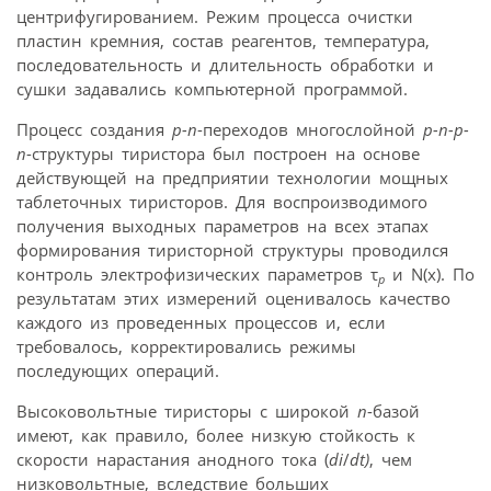
центрифугированием. Режим процесса очистки
пластин кремния, состав реагентов, температура,
последовательность и длительность обработки и
сушки задавались компьютерной программой.
Процесс создания
p-n
-переходов многослойной
p-n-p-
n
-структуры тиристора был построен на основе
действующей на предприятии технологии мощных
таблеточных тиристоров. Для воспроизводимого
получения выходных параметров на всех этапах
формирования тиристорной структуры проводился
контроль электрофизических параметров τ
и N(x). По
p
результатам этих измерений оценивалось качество
каждого из проведенных процессов и, если
требовалось, корректировались режимы
последующих операций.
Высоковольтные тиристоры с широкой
n
-базой
имеют, как правило, более низкую стойкость к
скорости нарастания анодного тока (
di
/
dt)
, чем
низковольтные, вследствие больших