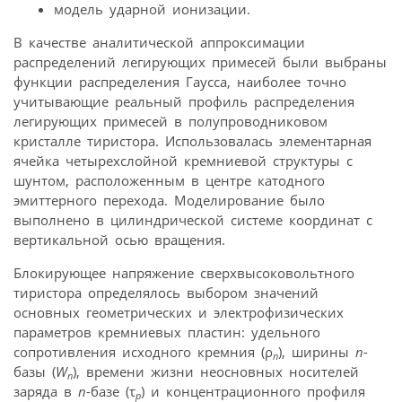
модель ударной ионизации.
В качестве аналитической аппроксимации
распределений легирующих примесей были выбраны
функции распределения Гаусса, наиболее точно
учитывающие реальный профиль распределения
легирующих примесей в полупроводниковом
кристалле тиристора. Использовалась элементарная
ячейка четырехслойной кремниевой структуры с
шунтом, расположенным в центре катодного
эмиттерного перехода. Моделирование было
выполнено в цилиндрической системе координат с
вертикальной осью вращения.
Блокирующее напряжение сверхвысоковольтного
тиристора определялось выбором значений
основных геометрических и электрофизических
параметров кремниевых пластин: удельного
сопротивления исходного кремния (ρ
), ширины
n
-
n
базы (
W
), времени жизни неосновных носителей
n
заряда в
n
-базе (τ
) и концентрационного профиля
p