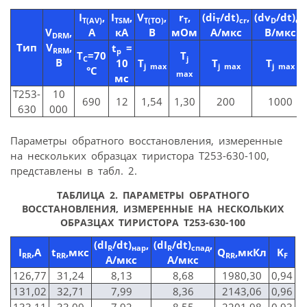
I
,
I
,
V
,
r
,
(di
/dt)
,
(
dv
/
dt
)
,
T(AV)
TSM
T(TO)
T
T
cr
D
cr
V
,
А
кА
В
мОм
А/мкс
В/мкс
DRM
Tип
V
,
t
=
RRM
p
T
=70
T
C
j
В
10
T
T
T
j max
j max
j max
°C
max
мс
Т253-
10
690
12
1,54
1,30
200
1000
630
000
Параметры обратного восстановления, измеренные
на нескольких образцах тиристора Т253-630-100,
представлены в табл. 2.
ТАБЛИЦА 2. ПАРАМЕТРЫ ОБРАТНОГО
ВОССТАНОВЛЕНИЯ, ИЗМЕРЕННЫЕ НА НЕСКОЛЬКИХ
ОБРАЗЦАХ ТИРИСТОРА Т253-630-100
(
dI
/
dt
)
,
(
dI
/
dt
)
,
R
нар
R
спад
I
,A
t
,мкс
Q
,мкКл
K
RR
RR
RR
F
А/мкс
А/мкс
126,77
31,24
8,13
8,68
1980,30
0,94
131,02
32,71
7,99
8,36
2143,06
0,96
133,11
33,09
7,92
8,55
2201,98
0,93