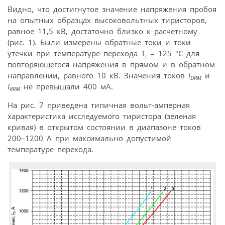
Видно, что достигнутое значение напряжения пробоя
на опытных образцах высоко­вольтных тиристоров,
равное 11,5 кВ, достаточно близко к расчетному
(рис. 1). Были измерены обратные токи и токи
утечки при температуре перехода T
= 125 °C для
j
повторяющегося напряжения в прямом и в обратном
направлении, равного 10 кВ. Значения токов
I
и
DRM
I
не превышали 400 мА.
RRM
На рис. 7 приведена типичная вольт-амперная
характеристика исследуемого тиристора (зеленая
кривая) в открытом состоянии в диапазоне токов
200–1200 А при максимально допустимой
температуре перехода.