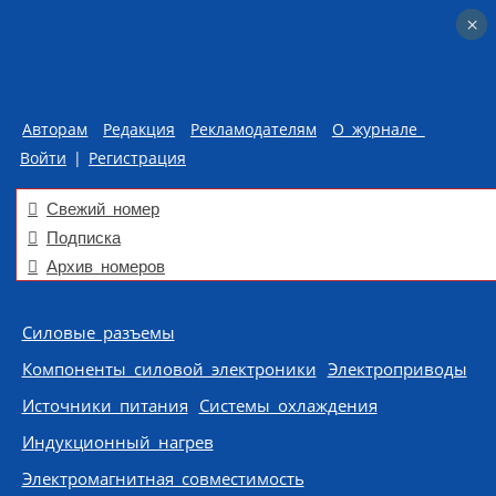
×
×
Авторам
Редакция
Рекламодателям
О журнале
Войти
|
Регистрация
Свежий номер
Подписка
Архив номеров
Skip to content
Силовые разъемы
Компоненты силовой электроники
Электроприводы
Источники питания
Системы охлаждения
Индукционный нагрев
Электромагнитная совместимость