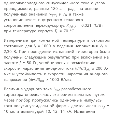
однополупериодного синусоидального тока с углом
проводимости, равным 180 эл. град., на основе
полученных значений
V
и
r
, а также
T(TO)
T
установившегося внутреннего теплового
сопротивления переход–корпус
R
= 0,021 °С/Вт
th(j-c)
при температуре корпуса
T
= 70 °C.
C
Измеренные при комнатной температуре, в открытом
состоянии для
I
= 1000 А падения напряжения
V
≤
Т
T
2,30 В. При проведении испытаний тиристоров были
получены следующие результаты: при включении на
частоте
f
= 50 Гц устойчивость к воздействию
скорости нарастания анодного тока (
di
/
dt
)
≥ 200 А/
crit
мкс и устойчивость к скорости нарастания анодного
напряжения (
dv
/
dt
)
≥ 1000 В/мкс.
crit
Величина ударного тока
I
разработанного
TSM
тиристора определялась экспериментальным путем.
Через прибор пропускались одиночные импульсы
тока полусинусоидальной формы длительностью
t
=
p
10 мс и амплитудой 10, 12, 14 кА. Испытания