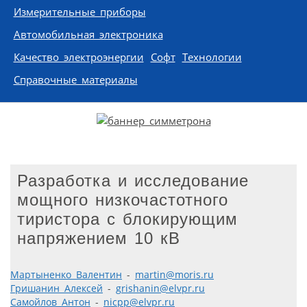
Измерительные приборы
Автомобильная электроника
Качество электроэнергии
Софт
Технологии
Справочные материалы
Разработка и исследование
мощного низкочастотного
тиристора с блокирующим
напряжением 10 кВ
Мартыненко Валентин
-
martin@moris.ru
Гришанин Алексей
-
grishanin@elvpr.ru
Самойлов Антон
-
nicpp@elvpr.ru