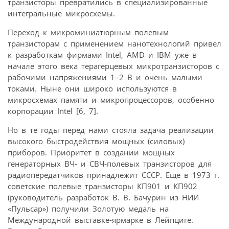
транзисторы превратились в специализированные
интегральные микросхемы.
Переход к микроминиатюрным полевым
транзисторам с применением нанотехнологий привел
к разработкам фирмами Intel, AMD и IBM уже в
начале этого века терагерцевых микротранзисторов с
рабочими напряжениями 1–2 В и очень малыми
токами. Ныне они широко используются в
микросхемах памяти и микропроцессоров, особенно
корпорации Intel [6, 7].
Но в те годы перед нами стояла задача реализации
высокого быстродействия мощных (силовых)
приборов. Приоритет в создании мощных
генераторных ВЧ- и СВЧ-полевых транзисторов для
радиопередатчиков принадлежит СССР. Еще в 1973 г.
советские полевые транзисторы КП901 и КП902
(руководитель разработок В. В. Бачурин из НИИ
«Пульсар») получили Золотую медаль на
Международной выставке-ярмарке в Лейпциге.