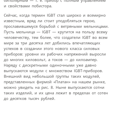
биполярным — т. е. прибор с полным управлением
и свойствами побистора.
Сейчас, когда термин IGBT стал широко и всемирно
известным, вряд ли стоит уподобляться герою,
прославившемуся борьбой с ветряными мельницами.
Пусть мельница — IGBT — крутится на пользу всему
человечеству, тем более, что создатели IGBT во всем
мире за три десятка лет добились впечатляющих
успехов в создании этого нового класса силовых
приборов: уровни их рабочих напряжений выросли
до многих киловольт, а токов — до килоампер.
Наряду с дискретными одиночными уже давно
выпускаются модули с множеством IGBT-приборов.
Внешний вид небольшой группы таких модулей,
представленных фирмой «Платан» на нашем рынке,
можно увидеть на рис. 8. Ныне выпускаются сотни
таких изделий, и их цена лежит в пределах от сотен
до десятков тысяч рублей.