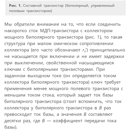
Рис. 1.
Составной транзистор (биполярный, управляемый
полевым транзистором)
Мы обратили внимание на то, что если соединить
накоротко сток МДП-транзистора с коллектором
мощного биполярного транзистора (рис. 1), то такая
структура при малом омическом сопротивлении
коллектора (его часто обозначают
r
’) принципиально
х
не насыщается при включении и не имеет задержки
при выключении, свойственной насыщающимся
ключам с биполярными транзисторами. При
заданном выходном токе (он определяется током
коллектора биполярного транзистора) ключ требует
применения менее мощного полевого транзистора с
меньшим током стока, который задает ток базы
биполярного транзистора (стоит вспомнить, что ток
коллектора у биполярного транзистора в
B
раз
превосходит ток базы, а значения
B
составляют
десятки раз, где
B
— коэффициент передачи тока
базы).