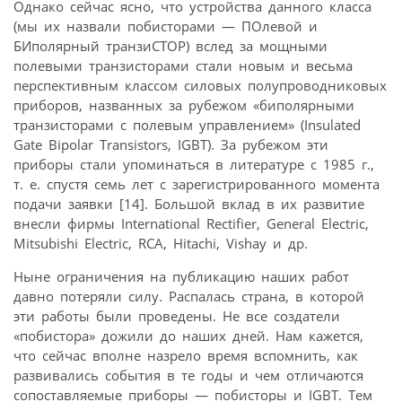
Однако сейчас ясно, что устройства данного класса
(мы их назвали побисторами — ПОлевой и
БИполярный транзиСТОР) вслед за мощными
полевыми транзисторами стали новым и весьма
перспективным классом силовых полупроводниковых
приборов, названных за рубежом «биполярными
транзисторами с полевым управлением» (Insulated
Gate Bipolar Transistors, IGBT). За рубежом эти
приборы стали упоминаться в литературе с 1985 г.,
т. е. спустя семь лет с зарегистрированного момента
подачи заявки [14]. Большой вклад в их развитие
внесли фирмы International Rectifier, General Electric,
Mitsubishi Electric, RCA, Hitachi, Vishay и др.
Ныне ограничения на публикацию наших работ
давно потеряли силу. Распалась страна, в которой
эти работы были проведены. Не все создатели
«побистора» дожили до наших дней. Нам кажется,
что сейчас вполне назрело время вспомнить, как
развивались события в те годы и чем отличаются
сопоставляемые приборы — побисторы и IGBT. Тем