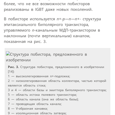
более, что не все возможности побисторов
реализованы в IGBT даже новых поколений.
В побисторе используется
n
+-
p
—
n
—
n
+- структура
эпитаксиального биполярного транзистора,
управляемого
n
-канальным МДП-транзистором в
наклонным (почти вертикальным) каналом,
показанная на рис. 3.
Рис. 3.
Структура побистора, предложенного в изобретении
[14]:
1 — высоколегированная n+-подложка;
2 — низколегированная область коллектора, частью которой
является область стока;
3 и 4 — области базы и эмиттера биполярного транзистора;
5 — область истока полевого транзистора;
6 — область канала (она же область базы);
7 — проводящая область канала;
8 — V-образная канавка;
9 — изоляционная область затвора;