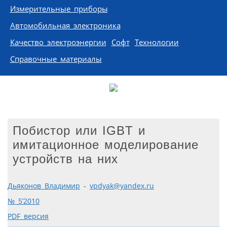
Измерительные приборы
Автомобильная электроника
Качество электроэнергии
Софт
Технологии
Справочные материалы
Побистор или IGBT и
имитационное моделирование
устройств на них
Дьяконов Владимир
-
vpdyak@yandex.ru
№ 5’2010
PDF версия