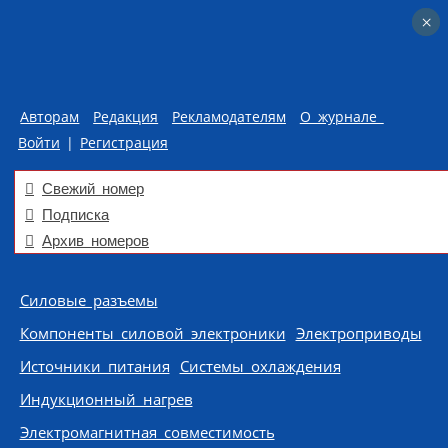
×
×
Авторам
Редакция
Рекламодателям
О журнале
Войти
|
Регистрация
Свежий номер
Подписка
Архив номеров
Skip to content
Силовые разъемы
Компоненты силовой электроники
Электроприводы
Источники питания
Системы охлаждения
Индукционный нагрев
Электромагнитная совместимость