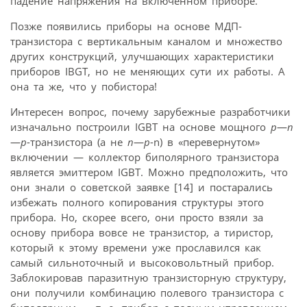
падение напряжения на включенном приборе.
Позже появились приборы на основе МДП-
транзистора с вертикальным каналом и множество
других конструкций, улучшающих характеристики
приборов IBGT, но не меняющих сути их работы. А
она та же, что у побистора!
Интересен вопрос, почему зарубежные разработчики
изначально построили IGBT на основе мощного
p
—
n
—
p
-транзистора (а не
n
—
p
-n) в «перевернутом»
включении — коллектор биполярного транзистора
является эмиттером IGBT. Можно предположить, что
они знали о советской заявке [14] и постарались
избежать полного копирования структуры этого
прибора. Но, скорее всего, они просто взяли за
основу прибора вовсе не транзистор, а тиристор,
который к этому времени уже прославился как
самый сильноточный и высоковольтный прибор.
Заблокировав паразитную транзисторную структуру,
они получили комбинацию полевого транзистора с