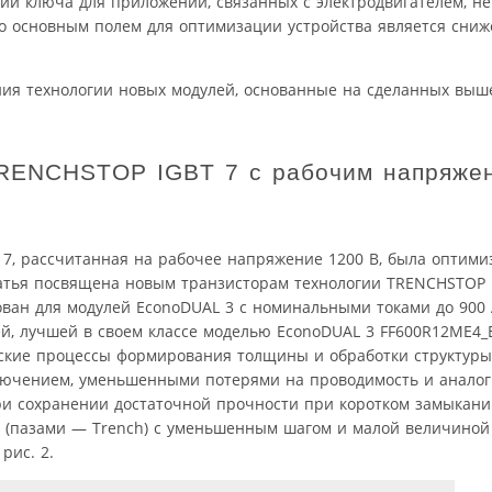
 ключа для приложений, связанных с электродвигателем, не
что основным полем для оптимизации устройства является сниж
ния технологии новых модулей, основанные на сделанных выш
TRENCHSTOP IGBT 7 с рабочим напряже
7, рассчитанная на рабочее напряжение 1200 В, была оптими
статья посвящена новым транзисторам технологии TRENCHSTOP 
ан для модулей EconoDUAL 3 с номинальными токами до 900 А
й, лучшей в своем классе моделью EconoDUAL 3 FF600R12ME4_
еские процессы формирования толщины и обработки структуры
лючением, уменьшенными потерями на проводимость и анало
и сохранении достаточной прочности при коротком замыкании
и (пазами — Trench) с уменьшенным шагом и малой величиной
рис. 2.