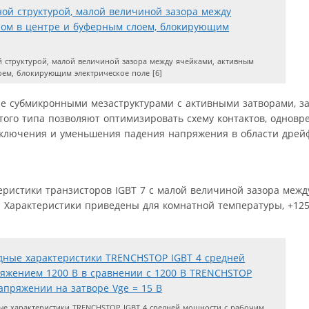
й структурой, малой величиной зазора между ячейками, активным
оем, блокирующим электрическое поле [6]
ые субмикронными мезаструктурами с активными затворами, з
того типа позволяют оптимизировать схему контактов, одновр
ыключения и уменьшения падения напряжения в области дрейф
истики транзисторов IGBT 7 с малой величиной зазора межд
 Характеристики приведены для комнатной температуры, +125,
е характеристики TRENCHSTOP IGBT 4 средней мощности с рабочим