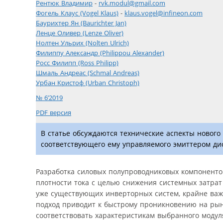
Рентюк Владимир
-
rvk.modul@gmail.com
Фогель Клаус (Vogel Klaus)
-
klaus.vogel@infineon.com
Баурихтер Ян (Baurichter Jan)
Ленце Оливер (Lenze Oliver)
Нолтен Ульрих (Nolten Ulrich)
Филиппу Александр (Philippou Alexander)
Росс Филипп (Ross Philipp)
Шмаль Андреас (Schmal Andreas)
Урбан Кристоф (Urban Christoph)
№ 6’2019
PDF версия
В статье обсуждаются технические аспекты новог
соответствующего ему управляемого эмиттером ди
Разработка силовых полупроводниковых компоненто
плотности тока с целью снижения системных затрат
уже существующих инверторных систем, крайне важ
подход приводит к быстрому проникновению на рын
соответствовать характеристикам выбранного модуля