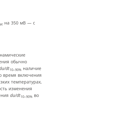
на 350 мВ — с
at
инамические
жения обычно
du/dt
наличие
10–90%
во время включения
зких температурах,
ость изменения
чения
du/dt
во
10–90%