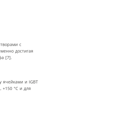
атворами с
еменно достигая
а [7].
у ячейками и IGBT
 +150 °C и для