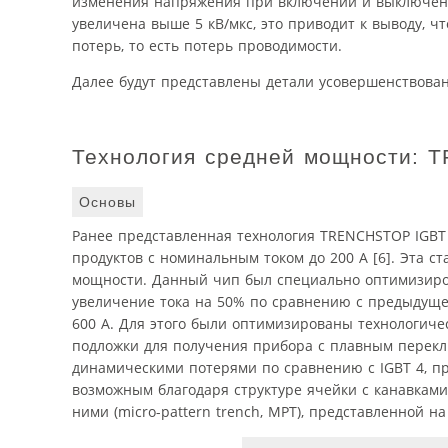
изменения напряжения при включении и выключении
увеличена выше 5 кВ/мкс, это приводит к выводу, 
потерь, то есть потерь проводимости.
Далее будут представлены детали усовершенствова
Технология средней мощности: 
Основы
Ранее представленная технология TRENCHSTOP IGBT 
продуктов с номинальным током до 200 А [6]. Эта 
мощности. Данный чип был специально оптимизиров
увеличение тока на 50% по сравнению с предыдуще
600 А. Для этого были оптимизированы технологич
подложки для получения прибора с плавным перек
динамическими потерями по сравнению с IGBT 4, пр
возможным благодаря структуре ячейки с канавкам
ними (micro-pattern trench, MPT), представленной на 