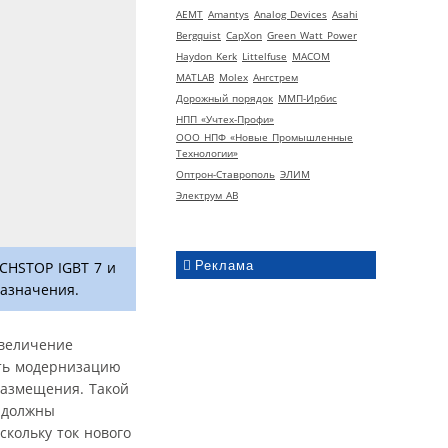
AEMT
Amantys
Analog Devices
Asahi
Bergquist
CapXon
Green Watt Power
Haydon Kerk
Littelfuse
MACOM
MATLAB
Molex
Ангстрем
Дорожный порядок
ММП-Ирбис
НПП «Учтех-Профи»
ООО НПФ «Новые Промышленные
Технологии»
Оптрон-Ставрополь
ЭЛИМ
Электрум АВ
Реклама
CHSTOP IGBT 7 и
азначения.
увеличение
ить модернизацию
размещения. Такой
 должны
скольку ток нового