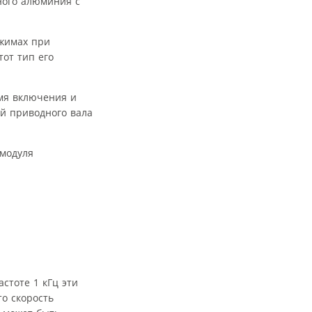
ного алюминия с
жимах при
от тип его
мя включения и
ей приводного вала
модуля
стоте 1 кГц эти
то скорость