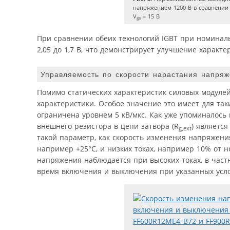
напряжением 1200 В в сравнении
V
= 15 В
ge
При сравнении обеих технологий IGBT при номина
2,05 до 1,7 В, что демонстрирует улучшение характ
Управляемость по скорости нарастания напряж
Помимо статических характеристик силовых модуле
характеристики. Особое значение это имеет для та
ограничена уровнем 5 кВ/мкс. Как уже упоминалось
внешнего резистора в цепи затвора (R
) являетс
g,ext
такой параметр, как скорость изменения напряжен
например +25°C, и низких токах, например 10% от н
напряжения наблюдается при высоких токах, в час
время включения и выключения при указанных услов