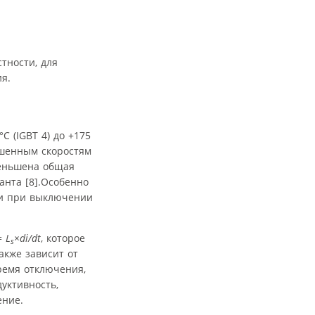
тности, для
я.
°C (IGBT 4) до +175
вышенным скоростям
меньшена общая
анта [8].Особенно
ти при выключении
=
L
×
di/dt
, которое
s
акже зависит от
ремя отключения,
дуктивность,
ение.