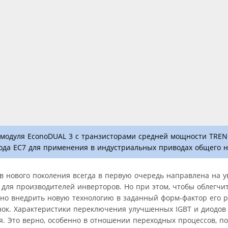
о модуля EconoDUAL 3 с транзисторами средней мощности TREN
ода EC7 для применения в индустриальных приводах общего н
в нового поколения всегда в первую очередь направлена на 
 для производителей инверторов. Но при этом, чтобы облегч
но внедрить новую технологию в заданный форм-фактор его 
ок. Характеристики переключения улучшенных IGBT и диодов
. Это верно, особенно в отношении переходных процессов, по