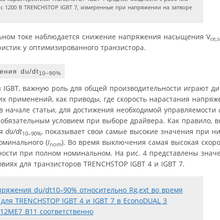
 с 1200 В TRENCHSTOP IGBT 7, измеренные при напряжении на затворе
льном токе наблюдается снижение напряжения насыщения V
ce,s
еристик у оптимизированного транзистора.
ения du/dt
10–90%
й IGBT, важную роль для общей производительности играют д
ких применений, как приводы, где скорость нарастания напря
 в начале статьи, для достижения необходимой управляемости
я обязательным условием при выборе драйвера. Как правило, 
ия
du/dt
, показывает свои самые высокие значения при ни
10–90%
оминального (
I
). Во время выключения самая высокая скор
nom
тности при полном номинальном. На рис. 4 представлены зна
иях для транзисторов TRENCHSTOP IGBT 4 и IGBT 7.