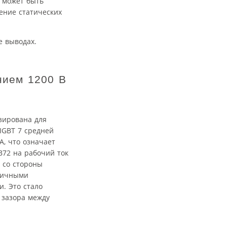
 может быть
ение статических
е выводах.
нием 1200 В
зирована для
IGBT 7 средней
, что означает
B72 на рабочий ток
 со стороны
гичными
. Это стало
 зазора между