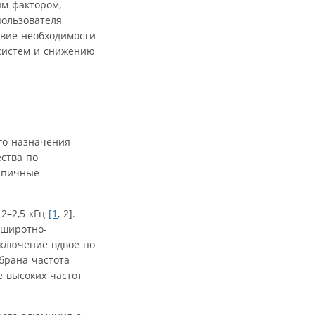
м фактором,
пользователя
твие необходимости
систем и снижению
го назначения
ества по
типичные
2–2,5 кГц
[1
, 2].
 широтно-
еключение вдвое по
брана частота
е высоких частот