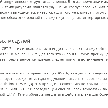
й индуктивности модуля ограниченны. В то же время значимы
 и температурами, является улучшение корпусирования. Для 
ысокий выходной ток инвертора для того же размера и отсутс
ние обоих этих условий приводит к упрощению инверторных 
вых модулей
 IGBT 7 — их использование в индустриальных приводах обще
стей не менее 90 кВт. Для того чтобы понять, какие преимущ
ает предлагаемое улучшение, следует принять во внимание 
азоне мощности, превышающей 90 кВт, находятся в пределах 
ользует передовые методы модуляции, такие как прерывистая
odulation, DPWM) [3], что приводит к снижению потерь на пер
 [4]. Для IGBT 7 и последующей оценки новой технологии вы
вной ШИМ. Таким образом, результаты действительны для боле
.