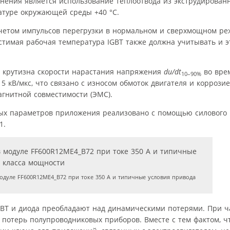
енения является использование теплоотвода из экструдирован
туре окружающей среды +40 °C.
четом импульсов перегрузки в нормальном и сверхмощном ре
стимая рабочая температура IGBT также должна учитывать и эт
 крутизна скорости нарастания напряжения
du/dt
во вре
10–90%
 кВ/мкс, что связано с износом обмоток двигателя и коррози
агнитной совместимости (ЭМС).
х параметров приложения реализовано с помощью силового 
1.
одуле FF600R12ME4_B72 при токе 350 А и типичные условия привода
BT и диода преобладают над динамическими потерями. При ча
 потерь полупровод­никовых приборов. Вместе с тем фактом, ч