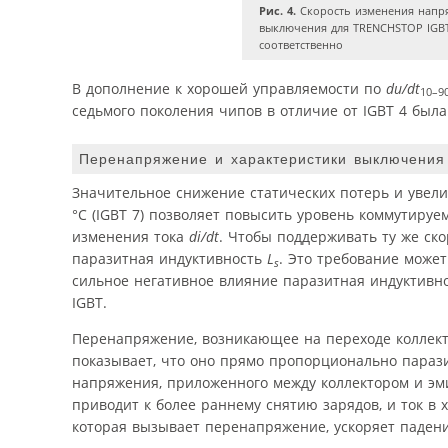
Рис. 4.
Скорость изменения напр
выключения для TRENCHSTOP IGBT
соответственно
В дополнение к хорошей управляемости по
du/dt
10–9
седьмого поколения чипов в отличие от IGBT 4 был
Перенапряжение и характеристики выключения
Значительное снижение статических потерь и увел
°C (IGBT 7) позволяет повысить уровень коммутируе
изменения тока
di/dt
. Чтобы поддерживать ту же ск
паразитная индуктивность
L
. Это требование може
s
сильное негативное влияние паразитная индуктивн
IGBT.
Перенапряжение, возникающее на переходе коллект
показывает, что оно прямо пропорционально парази
напряжения, приложенного между коллектором и эми
приводит к более раннему снятию зарядов, и ток в х
которая вызывает перенапряжение, ускоряет падение