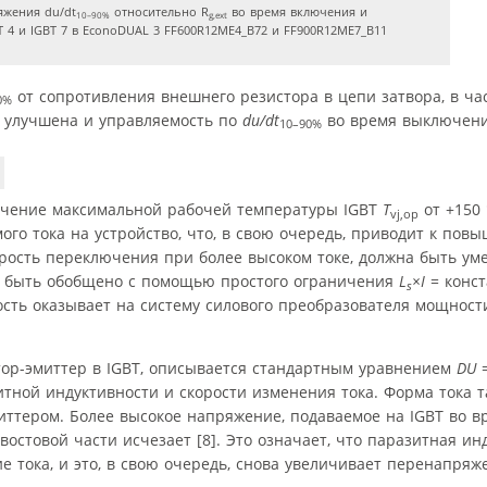
яжения du/dt
относительно R
во время включения и
10–90%
g,ext
 4 и IGBT 7 в EconoDUAL 3 FF600R12ME4_B72 и FF900R12ME7_B11
от сопротивления внешнего резистора в цепи затвора, в час
0%
а улучшена и управляемость по
du/dt
во время выключени
10–90%
ичение максимальной рабочей температуры IGBT
T
от +150 
vj,op
мого тока на устройство, что, в свою очередь, приводит к по
орость переключения при более высоком токе, должна быть у
т быть обобщено с помощью простого ограничения
L
×
I
= конст
s
ость оказывает на систему силового преобразователя мощнос
ор-эмиттер в IGBT, описывается стандартным уравнением
D
U
тной индуктивности и скорости изменения тока. Форма тока т
ттером. Более высокое напряжение, подаваемое на IGBT во в
востовой части исчезает [8]. Это означает, что паразитная ин
 тока, и это, в свою очередь, снова увеличивает перенапряж