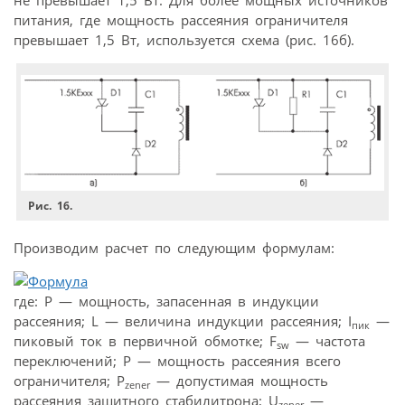
не превышает 1,5 Вт. Для более мощных источников
питания, где мощность рассеяния ограничителя
превышает 1,5 Вт, используется схема (рис. 16б).
Рис. 16.
Производим расчет по следующим формулам:
где: Р — мощность, запасенная в индукции
рассеяния; L — величина индукции рассеяния; I
—
пик
пиковый ток в первичной обмотке; F
— частота
sw
переключений; Р — мощность рассеяния всего
ограничителя; Р
— допустимая мощность
zener
рассеяния защитного стабилитрона; U
—
zener