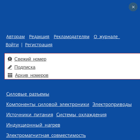
×
×
Авторам
Редакция
Рекламодателям
О журнале
Войти
|
Регистрация
Свежий номер
Подписка
Архив номеров
Skip to content
Силовые разъемы
Компоненты силовой электроники
Электроприводы
Источники питания
Системы охлаждения
Индукционный нагрев
Электромагнитная совместимость