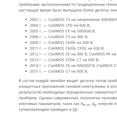
приборами, выполненными по традиционным техноло
настоящее время было выпущено более десятка лин
2001 г. — CoolMOS C3 на напряжения 500/600/6
2004 г. — CoolMOS CFD на 600 В;
2005 г. — CoolMOS CP на 500/600 В;
2008 г. — CoolMOS C3 на 900 В;
2009 г. — CoolMOS C6/E6 на 600 В;
2011 г. — CoolMOS C6/Е6, CFD2 на 650 В;
2012 г. — CoolMOS CE на 500 В, CoolMOS P6 на 
2013 г. — CoolMOS CFDA, С7 на 650 В;
2014 г. — CoolMOS CE на 600/650 В, CoolMOS C3
2015 г. — CoolMOS C7 на 600 В.
В состав каждой линейки входят десятки типов приб
конкретных приложений силовой электроники, в кот
результатов необходимы определенные совокупности
приборов. Однако современные технологии произв
ключевых параметров, таких как
R
,
Q
, энергия 
ds on
g
суперпереходом приведен в [
9
].