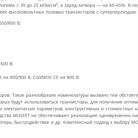
2
гиям, с 39 до 25 мОм/см
, а заряд затвора — на 60–65%. В пе
еек высоковольтных полевых транзисторов с суперпереходом:
50/800 В;
600 В;
 на 800/900 В, CoolMOS СЕ на 800 В;
оров. Такое разнообразие номенклатуры вызвано тем обстояте
орых будут использоваться транзисторы, для получения опти
 электрических параметров, конструктивных и стоимостных х
одства MOSFET не обеспечивают реализацию одновременно н
потерь, быстродействие и др. Комплексный подход к выбору MO