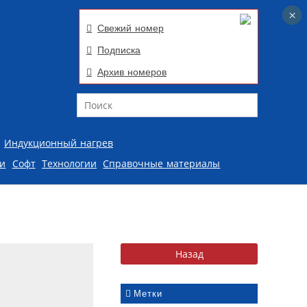
×
×
Свежий номер
Подписка
Архив номеров
Поиск
Индукционный нагрев
ии
Софт
Технологии
Справочные материалы
Метки