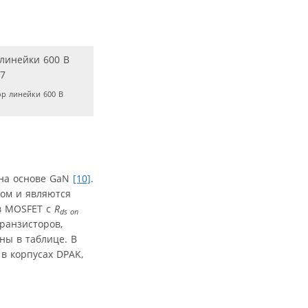
р линейки 600 В
на основе GaN
[10]
.
дом и являются
ов MOSFET с
R
ds on
ранзисторов,
ы в таблице. В
в корпусах DPAK,