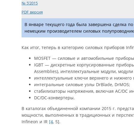
№ 5’2015
PDF версия
В январе текущего года была завершена сделка по 
немецким производителем силовых полупроводников
Как итог, теперь в категорию силовых приборов Inf
MOSFET — силовые и автомобильные приборы
IGBT — дискретные корпусированные приборы, к
Assemblies), интеллектуальные модули, модул
интеллектуальные ключи верхнего и нижнего п
интегральные силовые узлы DrBlade, DrMOS;
стабилизаторы напряжения, включая AC/DC ин
DC/DC-конвертеры.
В каталогах объединенной компании 2015 г. предс
мощности, выполненных в традиционных и перспект
Infineon и IR
[4
, 5].