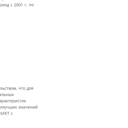
риод с 2001 г. по
льством, что для
мальных
арактеристик
аилучших значений
SFET с