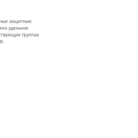
тные защитные
ено удельное
ствующих группах
dt
.