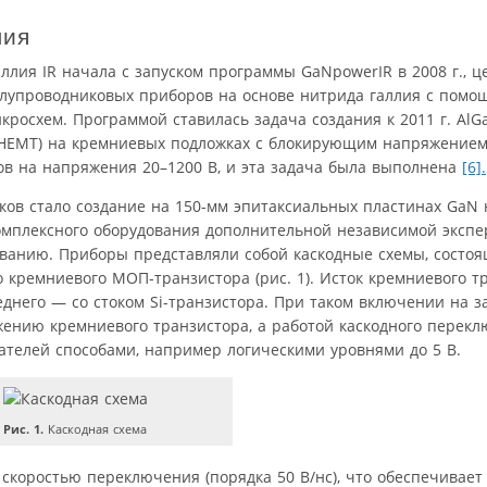
лия
ллия IR начала с запуском программы GaNpowerIR в 2008 г., 
олупроводниковых приборов на основе нитрида галлия с помо
осхем. Программой ставилась задача создания к 2011 г. AlG
(HEMT) на кремниевых подложках с блокирующим напряжением 
ов на напряжения 20–1200 В, и эта задача была выполнена
[6].
ов стало создание на 150-мм эпитаксиальных пластинах GaN
мплексного оборудования дополнительной независимой экспе
ванию. Приборы представляли собой каскодные схемы, состо
 кремниевого МОП-транзистора (рис. 1). Исток кремниевого т
еднего — со стоком Si-транзистора. При таком включении на з
жению кремниевого транзистора, а работой каскодного перек
телей способами, например логическими уровнями до 5 В.
Рис. 1.
Каскодная схема
 скоростью переключения (порядка 50 В/нс), что обеспечивае