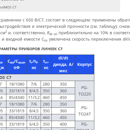
oolMOS C7
 сравнении с 650 В/C7, состоят в следующем: применены обра
стродействия и электрической прочности (см. таблицу); сниж
2
 см
и, соответственно,
R
приблизительно на 10% в соответ
ds on
, и входной емкости
C
увеличена скорость переключения
dV
/
iss
АМЕТРЫ ПРИБОРОВ ЛИНЕЕК С7
di
/
dt
,
С
/С
,
t
/t
,
t
,
ss
вх
вых
r
f
rr
диода, А/
Корпус
Дж
пФ
нс
нс
мкс
OS C7
7
18/1080
7/6
280
350
PG-
95
33/1819
8/4,5
350
360
TO220
,6
85/4340
11/3,2
460
450
7
18/1080
7/6
280
350
PG-
95
33/1819
8/4,5
350
360
TO247
,6
85/4340
11/3,2
460
450
95
33/1819
6/4,5
350
400
PG-