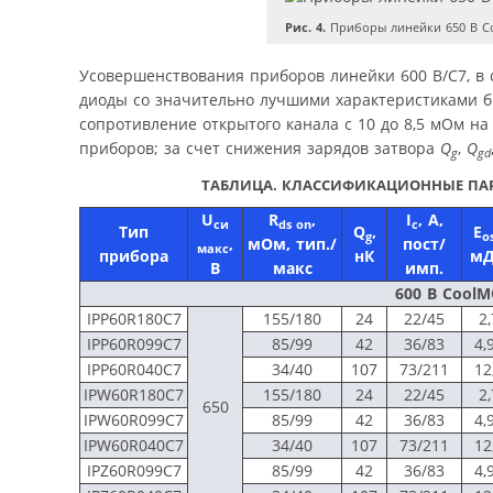
Рис. 4.
Приборы линейки 650 В C
Усовершенствования приборов линейки 600 В/C7, в
диоды со значительно лучшими характеристиками бы
сопротивление открытого канала с 10 до 8,5 мОм на
приборов; за счет снижения зарядов затвора
Q
,
Q
g
gd
ТАБЛИЦА. КЛАССИФИКАЦИОННЫЕ ПАР
U
R
,
I
, А,
си
ds on
с
Тип
Q
,
E
g
o
,
мОм, тип./
пост/
макс
прибора
нК
м
В
макс
имп.
600 В CoolM
IPP60R180C7
155/180
24
22/45
2,
IPP60R099C7
85/99
42
36/83
4,
IPP60R040C7
34/40
107
73/211
12
IPW60R180C7
155/180
24
22/45
2,
650
IPW60R099C7
85/99
42
36/83
4,
IPW60R040C7
34/40
107
73/211
12
IPZ60R099C7
85/99
42
36/83
4,