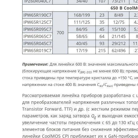
IPZ60R040C7
34/40
107
73/211
12
650 В CoolM
IPW65R190C7
168/199
23
8/49
2,
IPW65R125C7
111/125
35
12/75
4,
IPW65R095C7
84/95
45
15/100
5,
700
IPW65R065C7
58/65
64
21/145
IPW65R045C7
40/45
93
29/212
11
IPW65R019C7
17/19
215
62/496
2
Примечание
:
Для линейки 600 В: значение максимальног
(блокирующее напряжение
V
не менее 600 В); прив
(
BR
)
DSS
стока приведены при температуре кристалла до +150 °С, 
напряжении на стоке 400 В; значения
C
/
С
приведены 
вх
вых
Рассматриваемая линейка приборов разработана с 
для преобразователей напряжения различных тополо
Transistor Forward, TTF) и др. (с жестким режимом
параметров, как заряд затвора
Q
и выходная емкос
g
увеличение частоты переключения с 65 до 130 кГц
элементов блоков питания без снижения эффективн
линейки CoolMOS CP) приближает их к GaN-прибора