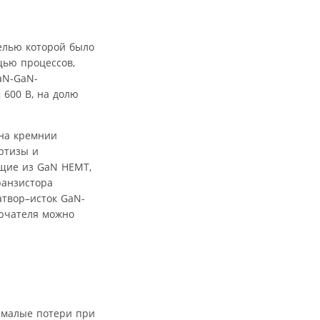
целью которой было
щью процессов,
aN-GaN-
600 В, на долю
 на кремнии
ртизы и
ящие из GaN HEMT,
ранзистора
атвор–исток GaN-
лючателя можно
т малые потери при