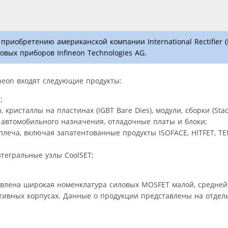
приобретению американской компании International Rectifier 
ых приборов Infineon Technologies AG.
ineon входят следующие продукты:
;
ристаллы на пластинах (IGBT Bare Dies), модули, сборки (Stac
и автомобильного назначения, отладочные платы и блоки;
леча, включая запатентованные продукты ISOFACE, HITFET, TE
тегральные узлы CoolSET;
тавлена широкая номенклатура силовых MOSFET малой, средне
ивных корпусах. Данные о продукции представлены на отдел