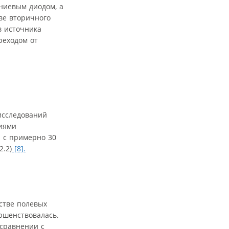
ниевым диодом, а
ве вторичного
в источника
реходом от
исследований
иями
р с примерно 30
2.2)
[8].
дстве полевых
ршенствовалась.
 сравнении с