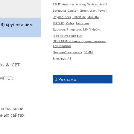
AEMT
Amantys
Analog Devices
Asahi
Bergquist
CapXon
Green Watt Power
Haydon Kerk
Littelfuse
MACOM
MATLAB
Molex
Ангстрем
(IR) крупнейшим
Дорожный порядок
ММП-Ирбис
НПП «Учтех-Профи»
ООО НПФ «Новые Промышленные
Технологии»
Оптрон-Ставрополь
ЭЛИМ
Электрум АВ
ks & IGBT
MPFET;
Реклама
й и большой
ьных сайтах