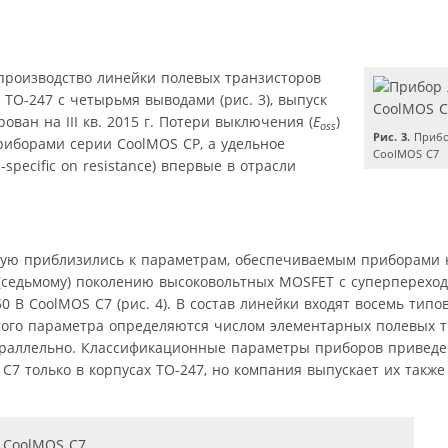
в производство линейки полевых транзисторов
 ТО-247 с четырьмя выводами (рис. 3), выпуск
ован на III кв. 2015 г. Потери выключения (
E
)
oss
Рис. 3.
Прибо
иборами серии CoolMOS CP, а удельное
CoolMOS C7
specific on resistance) впервые в отрасли
ую приблизились к параметрам, обеспечиваемым приборами 
 (седьмому) поколению высоковольтных MOSFET с суперперехо
 В CoolMOS C7 (рис. 4). В состав линейки входят восемь тип
того параметра определяются числом элементарных полевых т
раллельно. Классификационные параметры приборов приведен
7 только в корпусах ТО-247, но компания выпускает их также 