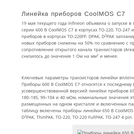
Линейка приборов CoolMOS C7
19 мая текущего года Infineon объявила о запуске 
серии 600 В CoolMOS C7 в корпусах ТО-220, ТО-247 и
2
приборов в корпусах TO-220FP, DPAK, D
PAK запланир
новых приборов снижены на 50% по сравнению с пр
сопротивление открытого канала транзисторов (Area-
2
снизилось до значения 1 Ом на мм
и менее.
Ключевые параметры транзисторов линейки вплотн
Приборы 600 В CoolMOS C7 относятся к последнему
усовершенствованной версией линейки приборов 650
180–185, 99–104 и 40 мОм, номинальные значения э
размещенных на одном кристалле и включенных па
таблицу включены приборы линейки 650 В CoolMOS C
2
D
PAK, ThinPAK, TO-220, TO-220 FullPAK, TO-247 4 pin.