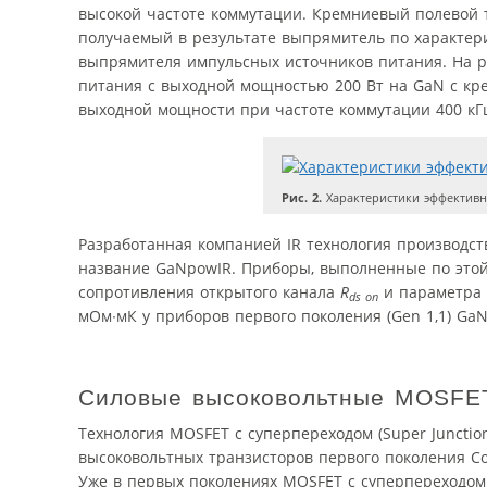
высокой частоте коммутации. Кремниевый полевой 
получаемый в результате выпрямитель по характери
выпрямителя импульсных источников питания. На р
питания с выходной мощностью 200 Вт на GaN с кр
выходной мощности при частоте коммутации 400 кГ
Рис. 2.
Характеристики эффективн
Разработанная компанией IR технология производс
название GaNpowIR. Приборы, выполненные по этой
сопротивления открытого канала
R
и параметра
ds on
мОм∙мК у приборов первого поколения (Gen 1,1) GaN
Силовые высоковольтные MOSFET 
Технология MOSFET с суперпереходом (Super Junction
высоковольтных транзисторов первого поколения C
Уже в первых поколениях MOSFET с суперпереходом 