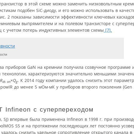
транзистор в этой схеме можно заменить низковольтным крем
стикам подобен SiC-диоду, и его можно использовать в качест
ис. 2 показаны зависимости эффективности ключевых каскадо
емниевым выпрямителем и на полевом транзисторе с суперпе
ц с учетом потерь индуктивных элементов схемы
[7].
ости
тва приборов GaN на кремнии получила созвучное программе 
 технологии, характеризуются значительно меньшими значен
R
×
Q
. К 2014 году компании удалось снизить этот парамет
ds on
g
powIR до менее 5 мОм∙мК у приборов второго поколения (Gen 
Infineon с суперпереходом
, SJ) впервые была применена Infineon в 1998 г. при произво
oolMOS S5 и на протяжении последующих лет постоянно усове
удалось снизить удельное сопротивление открытого канала в