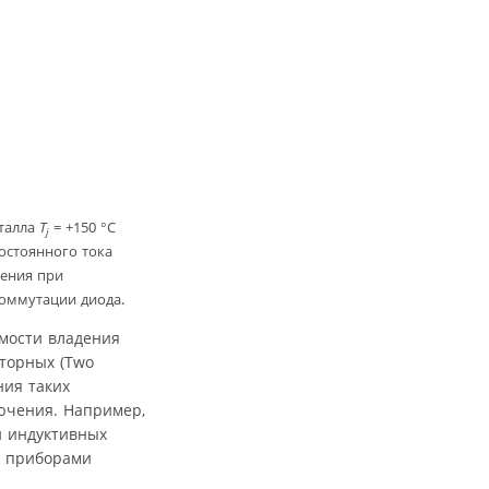
талла
T
= +150 °С
j
остоянного тока
ения при
.
оммутации диода
мости владения
сторных (Two
ния таких
ючения. Например,
и индуктивных
с приборами