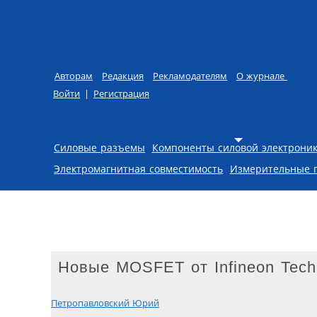
Авторам
Редакция
Рекламодателям
О журнале
Войти
|
Регистрация
Skip to content
Силовые разъемы
Компоненты силовой электрони
Электромагнитная совместимость
Измерительные 
Новые MOSFET от Infineon Tech
Петропавловский Юрий