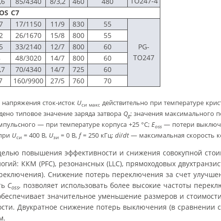
TO247-4
,6
85/4340
8/3,2
460
480
OS C7
7
17/1150
11/9
830
55
2
26/1670
15/8
800
55
5
33/2140
12/7
800
60
PG-
TO247
8
48/3020
14/7
800
60
,7
70/4340
14/7
725
60
7
160/9900
27/5
760
70
о напряжения сток-исток
U
действительно при температуре крис
си макс
едено типовое значение заряда затвора
Q
; значения максимального п
g
импульсного — при температуре корпуса +25 °С;
E
— потери выключ
oss
при
U
= 400 В,
U
= 0 В,
f
= 250 кГц;
di
/
dt
— максимальная скорость к
си
зи
целью повышения эффективности и снижения совокупной стои
гий: ККМ (PFC), резонансных (LLC), прямоходовых двухтранзи
 переключения). Снижение потерь переключения за счет улучше
ть
C
,
позволяет использовать более высокие частоты перекл
oss
 обеспечивает значительное уменьшение размеров и стоимост
ости. Двукратное снижение потерь выключения (в сравнении 
м.