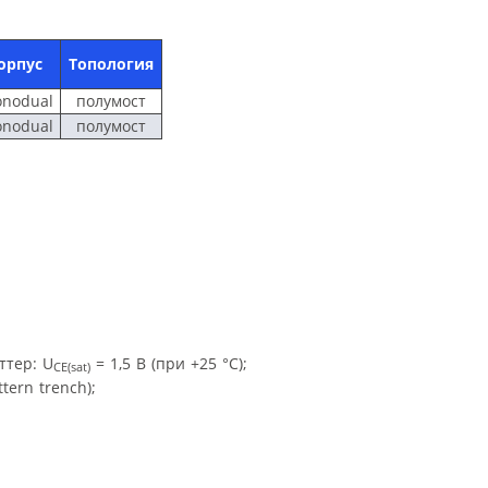
орпус
Топология
onodual
полумост
onodual
полумост
ттер: U
= 1,5 В (при +25 °С);
CE(sat)
tern trench);