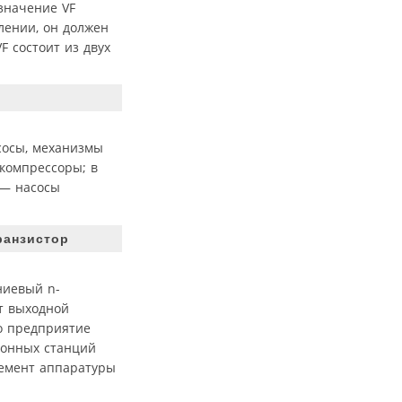
значение VF
лении, он должен
 состоит из двух
сосы, механизмы
компрессоры; в
 — насосы
ранзистор
ниевый n-
т выходной
о предприятие
ионных станций
лемент аппаратуры