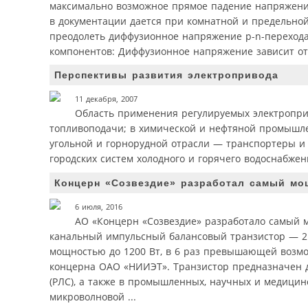
максимально возможное прямое падение напряжения 
в документации дается при комнатной и предельной
преодолеть диффузионное напряжение p-n-перехода 
компонентов: Диффузионное напряжение зависит от
Перспективы развития электропривода
11 декабря, 2007
Область применения регулируемых электропри
топливоподачи; в химической и нефтяной промышле
угольной и горнорудной отрасли — транспортеры и
городских систем холодного и горячего водоснабжени
Концерн «Созвездие» разработал самый мо
6 июля, 2016
АО «Концерн «Созвездие» разработало самый 
канальный импульсный балансовый транзистор — 2
мощностью до 1200 Вт, в 6 раз превышающей возмо
концерна ОАО «НИИЭТ». Транзистор предназначен 
(РЛС), а также в промышленных, научных и медицин
микроволновой ...