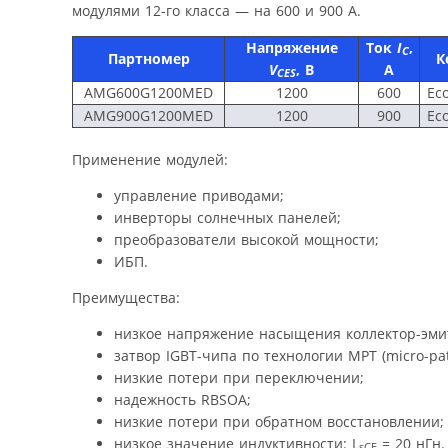
модулями 12-го класса — на 600 и 900 А.
Напряжение
Ток
I
,
C
Партномер
К
V
, В
А
CES
AMG600G1200MED
1200
600
Ec
AMG900G1200MED
1200
900
Ec
Применение модулей:
управление приводами;
инверторы солнечных панелей;
преобразователи высокой мощности;
ИБП.
Преимущества:
низкое напряжение насыщения коллектор-эми
затвор IGBT-чипа по технологии MPT (micro-pat
низкие потери при переключении;
надежность RBSOA;
низкие потери при обратном восстановлении;
низкое значение индуктивности: L
= 20 нГн.
sCE