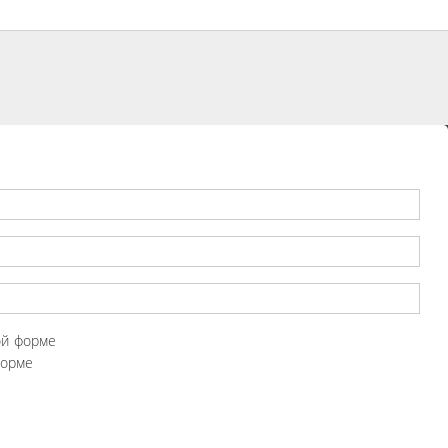
ой форме
форме