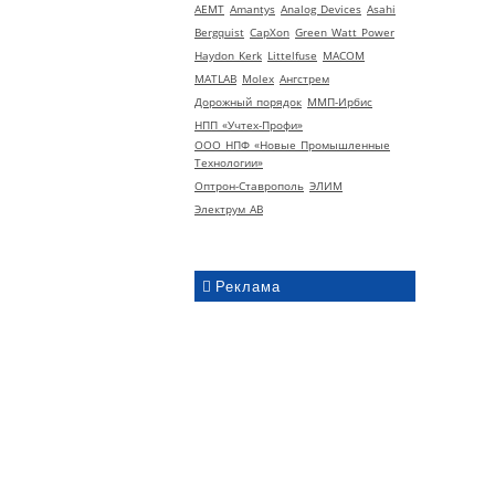
AEMT
Amantys
Analog Devices
Asahi
Bergquist
CapXon
Green Watt Power
Haydon Kerk
Littelfuse
MACOM
MATLAB
Molex
Ангстрем
Дорожный порядок
ММП-Ирбис
НПП «Учтех-Профи»
ООО НПФ «Новые Промышленные
Технологии»
Оптрон-Ставрополь
ЭЛИМ
Электрум АВ
Реклама