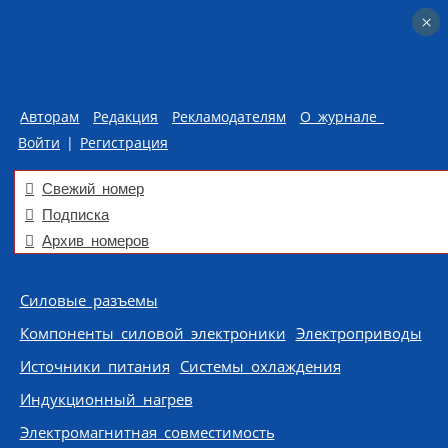
×
×
Авторам
Редакция
Рекламодателям
О журнале
Войти
|
Регистрация
Свежий номер
Подписка
Архив номеров
Skip to content
Силовые разъемы
Компоненты силовой электроники
Электроприводы
Источники питания
Системы охлаждения
Индукционный нагрев
Электромагнитная совместимость