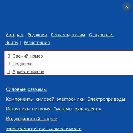
×
×
Авторам
Редакция
Рекламодателям
О журнале
Войти
|
Регистрация
Свежий номер
Подписка
Архив номеров
Skip to content
Силовые разъемы
Компоненты силовой электроники
Электроприводы
Источники питания
Системы охлаждения
Индукционный нагрев
Электромагнитная совместимость