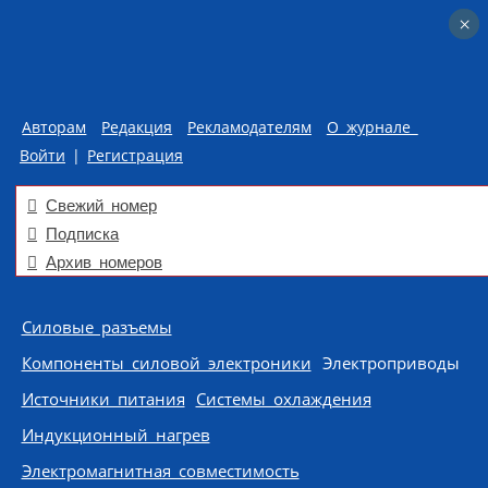
×
×
Авторам
Редакция
Рекламодателям
О журнале
Войти
|
Регистрация
Свежий номер
Подписка
Архив номеров
Skip to content
Силовые разъемы
Компоненты силовой электроники
Электроприводы
Источники питания
Системы охлаждения
Индукционный нагрев
Электромагнитная совместимость