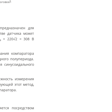
).
оговое
предназначен для
тве датчика может
= 220√2 = 308 В
a
вания компаратора
ного полупериода.
я синусоидального
ежность измерения
зующей этот метод,
паратора.
яется посредством