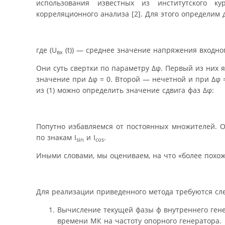
использования известных из институтского 
корреляционного анализа [2]. Для этого определим 
где (U
(t)) — среднее значение напряжения входног
вх
Они суть свертки по параметру Δφ. Первый из них 
значение при Δφ = 0. Второй — нечетной и при Δφ =
из (1) можно определить значение сдвига фаз Δφ:
Попутно избавляемся от постоянных множителей. О
по знакам I
и I
.
sin
cos
Иными словами, мы оцениваем, на что «более похож» 
Для реализации приведенного метода требуются с
Вычисление текущей фазы ф внутреннего гене
времени МК на частоту опорного генератора.