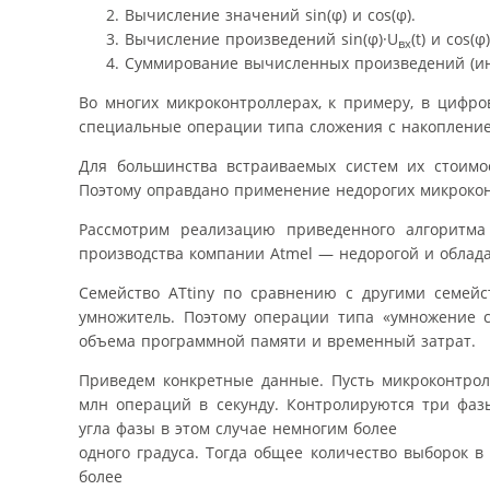
Вычисление значений sin(φ) и cos(φ).
Вычисление произведений sin(φ)·U
(t) и cos(φ
вx
Суммирование вычисленных произведений (ин
Во многих микроконтроллерах, к примеру, в цифро
специальные операции типа сложения с накоплением 
Для большинства встраиваемых систем их стоимо
Поэтому оправдано применение недорогих микрокон
Рассмотрим реализацию приведенного алгоритма
производства компании Atmel — недорогой и обла
Семейство ATtiny по сравнению с другими семейс
умножитель. Поэтому операции типа «умножение 
объема программной памяти и временный затрат.
Приведем конкретные данные. Пусть микроконтролл
млн операций в секунду. Контролируются три фаз
угла фазы в этом случае немногим более
одного градуса. Тогда общее количество выборок в 
более