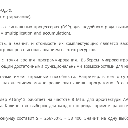
)·U
(t).
вx
тегрирование).
вых сигнальных процессорах (DSP), для подобного рода выч
(multiplication and accumulation).
сть, а значит, и стоимость их комплектующих является ва
троллеров с использованием всех их ресурсов.
 с точки зрения программирования. Выберем микроконтро
дающий достаточными функциональными возможностями для на
твами имеет скромные способности. Например, в нем отсут
с накоплением» можно реализовать лишь программно. Это п
ер ATtiny13 работает на частоте 8 МГц, для архитектуры AV
ы. Количество выборок для каждого периода примем равным 
секунду составит S = 256×50×3 = 38 400. Значит, на одну выб