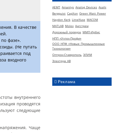
AEMT
Amantys
Analog Devices
Asahi
Bergquist
CapXon
Green Watt Power
Haydon Kerk
Littelfuse
MACOM
MATLAB
Molex
Ангстрем
ения. В качестве
Дорожный порядок
ММП-Ирбис
ей.
НПП «Учтех-Профи»
по фазе».
ООО НПФ «Новые Промышленные
оиды. (Не путать
Технологии»
траивается под
Оптрон-Ставрополь
ЭЛИМ
аза входного
Электрум АВ
Реклама
стоты внутреннего
низация проводятся
ользуют следующие
 напряжения. Чаще