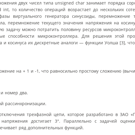
ножения двух чисел типа unsigned char занимает порядка сор
int, то количество операций возрастает до нескольких сот
фазы виртуального генератора синусоиды, перемножение 
гла, перемножение текущего значения напряжения на косину
мую задачу можно потратить половину ресурсов микроконтролл
ые способности микроконтроллера. Для решения этой пр
а и косинуса их дискретные аналоги — функции Уолша [3], что
ножение на + 1 и -1, что равносильно простому сложению (выч
 и номер два.
вой рассинхронизации.
тключения трехфазной цепи, которое разработано в ЗАО «П
 напряжения достигает 3°. Параллельно с задачей оценк
печивает ряд дополнительных функций.