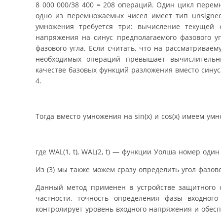
8 000 000/38 400 = 208 операций. Один цикл перем
одно из перемножаемых чисел имеет тип unsigned 
умножения требуется три: вычисление текущей 
напряжения на синус предполагаемого фазового у
фазового угла. Если считать, что на рассматривае
необходимых операций превышает вычислительн
качестве базовых функций разложения вместо синус
4.
Тогда вместо умножения на sin(x) и cos(x) имеем ум
где WAL(1, t), WAL(2, t) — функции Уолша номер один
Из (3) мы также можем сразу определить угол фазо
Данный метод применен в устройстве защитного о
частности, точность определения фазы входного
контролирует уровень входного напряжения и обес