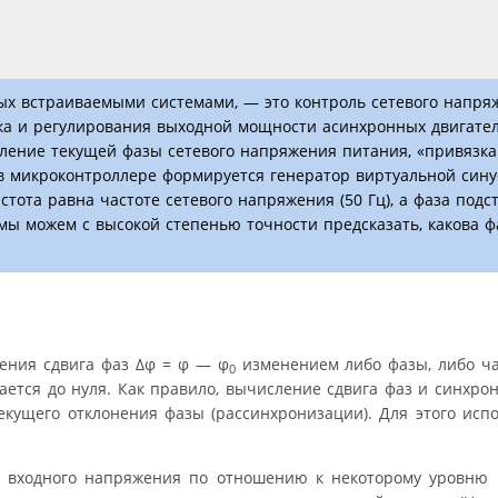
х встраиваемыми системами, — это контроль сетевого напряж
ка и регулирования выходной мощности асинхронных двигател
ление текущей фазы сетевого напряжения питания, «привязка 
в микроконтроллере формируется генератор виртуальной синус
стота равна частоте сетевого напряжения (50 Гц), а фаза подс
мы можем с высокой степенью точности предсказать, какова ф
ения сдвига фаз Δφ = φ — φ
изменением либо фазы, либо ча
0
шается до нуля. Как правило, вычисление сдвига фаз и синхро
кущего отклонения фазы (рассинхронизации). Для этого исп
 входного напряжения по отношению к некоторому уровню