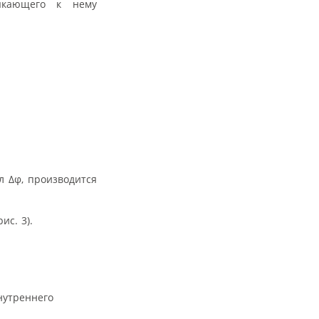
мыкающего к нему
л Δφ, производится
ис. 3).
нутреннего