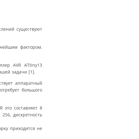
ислений существуют
жнейшим фактором.
ллер AVR ATtiny13
шей задачи [1].
ствует аппаратный
отребует большого
R это составляет 8
256, дискретность
орку приходится не