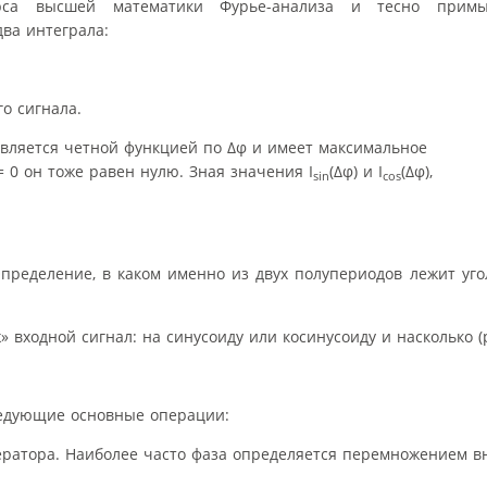
курса высшей математики Фурье-анализа и тесно при
два интеграла:
о сигнала.
является четной функцией по Δφ и имеет максимальное
 0 он тоже равен нулю. Зная значения I
(Δφ) и I
(Δφ),
sin
cos
пределение, в каком именно из двух полупериодов лежит уго
входной сигнал: на синусоиду или косинусоиду и насколько (р
ледующие основные операции:
ратора. Наиболее часто фаза определяется перемножением в