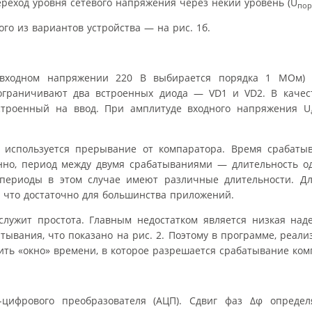
реход уровня сетевого напряжения через некий уровень (U
пор
ого из вариантов устройства — на рис. 1б.
входном напряжении 220 В выбирается порядка 1 МОм) 
 ограничивают два встроенных диода — VD1 и VD2. В качес
астроенный на ввод. При амплитуде входного напряжения U
 используется прерывание от компаратора. Время срабаты
нно, период между двумя срабатываниями — длительность од
периоды в этом случае имеют различные длительности. Дл
11, что достаточно для большинства приложений.
лужит простота. Главным недостатком является низкая над
тывания, что показано на рис. 2. Поэтому в программе, реали
ть «окно» времени, в которое разрешается срабатывание ком
цифрового преобразователя (АЦП). Сдвиг фаз Δφ определ