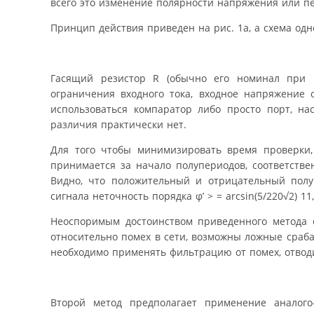
всего это изменение полярности напряжения или пе
Принцип действия приведен на рис. 1а, а схема одн
Гасящий резистор R (обычно его номинал при 
ограничения входного тока, входное напряжение
использоваться компаратор либо просто порт, н
различия практически нет.
Для того чтобы минимизировать время проверки,
принимается за начало полупериодов, соответстве
Видно, что положительный и отрицательный полу
сигнала неточность порядка φ’ > = arcsin(5/220√2) 
Неоспоримым достоинством приведенного метода с
относительно помех в сети, возможны ложные сраба
необходимо применять фильтрацию от помех, отводи
Второй метод предполагает применение аналого-