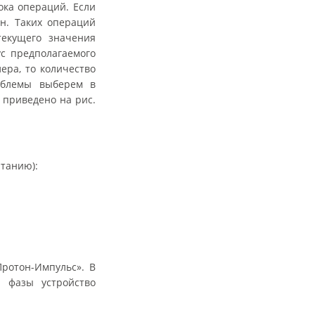
ока операций. Если
ен. Таких операций
текущего значения
с предполагаемого
ера, то количество
облемы выберем в
 приведено на рис.
итанию):
ротон-Импульс». В
и фазы устройство