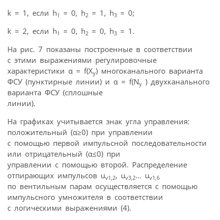
k = 1, если h
= 0, h
= 1, h
= 0;
1
2
3
k = 2, если h
= 0, h
= 0, h
= 1.
1
2
3
На рис. 7 показаны построенные в соответствии
с этими выражениями регулировочные
характеристики α = f(X
) многоканального варианта
y
ФСУ (пунктирные линии) и α = f(N
) двухканального
y
варианта ФСУ (сплошные
линии).
На графиках учитывается знак угла управления:
положительный (α≥0) при управлении
с помощью первой импульсной последовательности
или отрицательный (α≤0) при
управлении с помощью второй. Распределение
отпирающих импульсов u
, u
… u
v1,2
v3,2
v1,6
по вентильным парам осуществляется с помощью
импульсного умножителя в соответствии
с логическими выражениями (4).