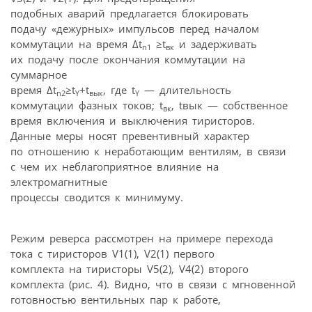
подобных аварий предлагается блокировать
подачу «дежурных» импульсов перед началом
коммутации на время Δt
≥t
и задерживать
n1
вк
их подачу после окончания коммутации на
суммарное
время Δt
≥t
+t
, где t
— длительность
n2
ϒ
вык
ϒ
коммутации фазных токов; t
, tвык — собственное
вк
время включения и выключения тиристоров.
Данные меры носят превентивный характер
по отношению к неработающим вентилям, в связи
с чем их неблагоприятное влияние на
электромагнитные
процессы сводится к минимуму.
Режим реверса рассмотрен на примере перехода
тока с тиристоров V1(1), V2(1) первого
комплекта на тиристоры V5(2), V4(2) второго
комплекта (рис. 4). Видно, что в связи с мгновенной
готовностью вентильных пар к работе,