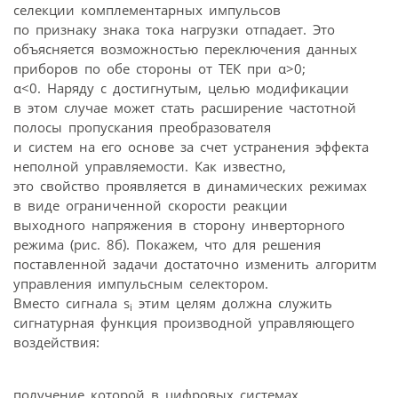
селекции комплементарных импульсов
по признаку знака тока нагрузки отпадает. Это
объясняется возможностью переключения данных
приборов по обе стороны от ТЕК при α>0;
α<0. Наряду с достигнутым, целью модификации
в этом случае может стать расширение частотной
полосы пропускания преобразователя
и систем на его основе за счет устранения эффекта
неполной управляемости. Как известно,
это свойство проявляется в динамических режимах
в виде ограниченной скорости реакции
выходного напряжения в сторону инверторного
режима (рис. 8б). Покажем, что для решения
поставленной задачи достаточно изменить алгоритм
управления импульсным селектором.
Вместо сигнала s
этим целям должна служить
i
сигнатурная функция производной управляющего
воздействия:
получение которой в цифровых системах