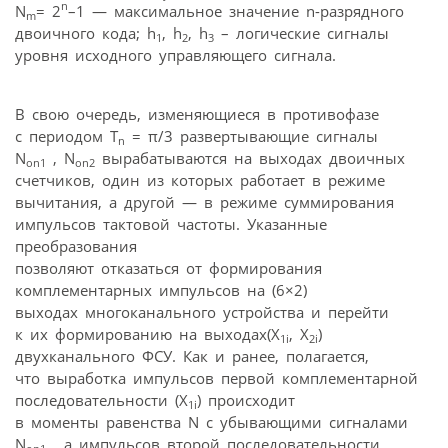
n
N
= 2
–1 — максимальное значение n-разрядного
m
двоичного кода; h
, h
, h
– логические сигналы
1
2
3
уровня исходного управляющего сигнала.
В свою очередь, изменяющиеся в противофазе
с периодом T
= π/3 развертывающие сигналы
n
N
, N
вырабатываются на выходах двоичных
on1
on2
счетчиков, один из которых работает в режиме
вычитания, а другой — в режиме суммирования
импульсов тактовой частоты. Указанные
преобразования
позволяют отказаться от формирования
комплементарных импульсов на (6×2)
выходах многоканального устройства и перейти
к их формированию на выходах(X
, X
)
1i
2i
двухканального ФСУ. Как и ранее, полагается,
что выработка импульсов первой комплементарной
последовательности (X
) происходит
1i
в моменты равенства N с убывающими сигналами
N
, а импульсов второй последовательности