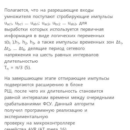
Полагается, что на разрешающие входы
умножителя поступают стробирующие импульсы
u
, u
… u
; u
, u
… u
, для
ac1
bc1
ab1
ac2
bc2
ab2
выработки которых используется первичная
информация в виде логических переменных
s(s
),h
, h
, h
, а также импульсы временных зон Δt
,
i
1
2
3
1
Δt
, … Δt
, делящие период сетевого
2
6
напряжения на шесть равных интервалов
длительностью
T
= π/3 (5).
n
На завершающем этапе отпирающие импульсы
подвергаются расширению в блоке
РШ, после чего их длительность становится
равной интервалам времени между очередными
срабатываниями ФСУ. Данный алгоритм
получил программную реализацию и
экспериментальную
проверку на микроконтроллере
семейства AVR (AT mega 16).