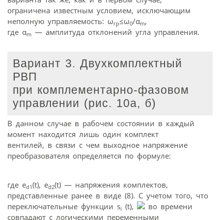
ограничена известным условием, исключающим
неполную управляемость: ω
≤ω
/α
,
гр
0
m
где α
— амплитуда отклонений угла управления.
m
Вариант 3. Двухкомплектный
РВП
при комплементарно-фазовом
управлении (рис. 10а, б)
В данном случае в рабочем состоянии в каждый
момент находится лишь один комплект
вентилей, в связи с чем выходное напряжение
преобразователя определяется по формуле:
где e
(t), e
(t) — напряжения комплектов,
d1
d2
представленные ранее в виде (8). С учетом того, что
переключательные функции s
(t),
во времени
i
совпадают с логическими переменными