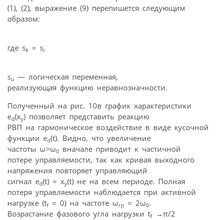
(1), (2), выражение (9) перепишется следующим
образом:
где s
= s
k
i
s
— логическая переменная,
u
реализующая функцию неравнозначности.
Полученный на рис. 10в график характеристики
e
(x
) позволяет представить реакцию
d
y
РВП на гармоническое воздействие в виде кусочной
функции e
(t). Видно, что увеличение
d
частоты ω>ω
вначале приводит к частичной
0
потере управляемости, так как кривая выходного
напряжения повторяет управляющий
сигнал e
(t) = x
(t) не на всем периоде. Полная
d
y
потеря управляемости наблюдается при активной
нагрузке (t
= 0) на частоте ω
= 2ω
.
f
гр
0
Возрастание фазового угла нагрузки t
→π/2
f