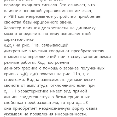
d
y
периоде входного сигнала. Это означает, что
влияние неполной управляемости исчезает,
и РВП как непрерывное устройство приобретает
свойства безынерционного звена.
Характер влияния дискретности на динамику
можно определить по виду эквивалентной
характеристики
e
(x
) на рис. 11в, связывающей
d
y
дискретные значения координат преобразователя
в моменты переключений при квазиустановившемся
режиме работы. Ход построения
данного графика с помощью заранее полученных
кривых x
(t), e
(t) показан на рис. 11в, г, е
y
d
стрелками. Видна зависимость динамических
свойств от амплитуды отклонений: если при
x
→1 характеристика имеет вид прямой
ym
линии, свидетельствуя о безынерционных
свойствах преобразователя, то при x
→0
ym
она приобретает неоднозначную форму овала,
указывая на проявления инерционности.