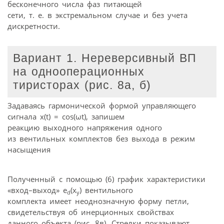
бесконечного числа фаз питающей
сети, т. е. в экстремальном случае и без учета
дискретности.
Вариант 1. Нереверсивный ВП
на однооперационных
тиристорах (рис. 8а, б)
Задаваясь гармонической формой управляющего
сигнала x(t) = cos(ωt), запишем
реакцию выходного напряжения одного
из вентильных комплектов без выхода в режим
насыщения
Полученный с помощью (6) график характеристики
«вход–выход» e
(x
) вентильного
d
y
комплекта имеет неоднозначную форму петли,
свидетельствуя об инерционных свойствах
данного объекта (рис. 8в). Стрелки показывают