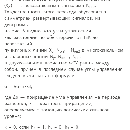
on1
(X
) — с возрастающими сигналами N
.
2i
on2
Тождественность этого перехода обусловлена
симметрией развертывающих сигналов. Из
диаграммы
на рис. 6 видно, что углы управления
как расстояния по обе стороны от ТЕК до
пересечений
пунктирных линий X
, N
, N
в многоканальном
у
on1
on2
и сплошных линий N
, N
, N
у
on1
on2
в двухканальном вариантах ФСУ равны между
собой, причем в последнем случае углы управления
следует вычислять по формуле
α = Δα+πk/3,
где Δα — приращение угла управления на периоде
развертки; k — кратность приращений,
определяемая с помощью логических сигналов
уровня:
k = 0, если h
= 1, h
= 0, h
= 0;
1
2
3