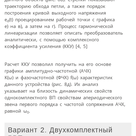
траекторию обхода петли, а также порядок
построения кривой выходного напряжения
e
(t) проецированием рабочей точки с графика
d
е) на в), а затем на г). Процесс гармонической
линеаризации позволяет описать преобразователь
аналитически, с помощью комплексного
коэффициента усиления (ККУ) [4, 5]
Расчет ККУ позволил получить на его основе
графики амплитудно-частотной (АЧХ)
К(ω) и фазочастотной (ФЧХ) f(ω) характеристик
данного устройства (рис. 8д). Их анализ
указывает на близость динамических свойств
однокомплектного ВП свойствам апериодического
звена первого порядка с частотой сопряжения АЧХ,
равной ω
.
0
Вариант 2. Двухкомплектный