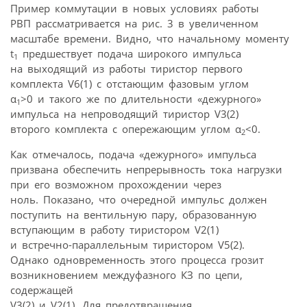
Пример коммутации в новых условиях работы
РВП рассматривается на рис. 3 в увеличенном
масштабе времени. Видно, что начальному моменту
t
предшествует подача широкого импульса
1
на выходящий из работы тиристор первого
комплекта V6(1) с отстающим фазовым углом
α
>0 и такого же по длительности «дежурного»
1
импульса на непроводящий тиристор V3(2)
второго комплекта с опережающим углом α
<0.
2
Как отмечалось, подача «дежурного» импульса
призвана обеспечить непрерывность тока нагрузки
при его возможном прохождении через
ноль. Показано, что очередной импульс должен
поступить на вентильную пару, образованную
вступающим в работу тиристором V2(1)
и встречно-параллельным тиристором V5(2).
Однако одновременность этого процесса грозит
возникновением междуфазного КЗ по цепи,
содержащей
V3(2) и V2(1). Для предотвращения