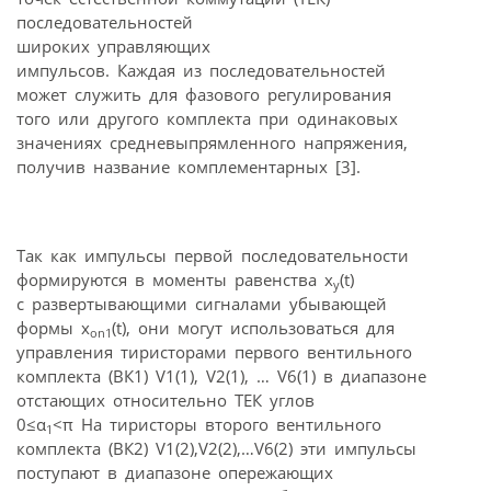
последовательностей
широких управляющих
импульсов. Каждая из последовательностей
может служить для фазового регулирования
того или другого комплекта при одинаковых
значениях средневыпрямленного напряжения,
получив название комплементарных [3].
Так как импульсы первой последовательности
формируются в моменты равенства x
(t)
y
с развертывающими сигналами убывающей
формы x
(t), они могут использоваться для
on1
управления тиристорами первого вентильного
комплекта (ВК1) V1(1), V2(1), … V6(1) в диапазоне
отстающих относительно ТЕК углов
0≤α
<π На тиристоры второго вентильного
1
комплекта (ВК2) V1(2),V2(2),…V6(2) эти импульсы
поступают в диапазоне опережающих