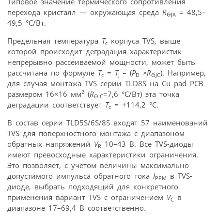
Типовое значение термического сопротивления
перехода кристалл — окружающая среда
R
= 48,5–
Ө
JA
49,5 °C/Вт.
Предельная температура
T
корпуса TVS, выше
c
которой происходит деградация характеристик
непрерывно рассеиваемой мощности, может быть
рассчитана по формуле
T
=
T
– (
P
×
R
). Например,
c
J
D
Ө
JC
для случая монтажа TVS серии TLD8S на Cu pad PCB
2
размером 16×16 мм
(
R
=7,6 °C/Вт) эта точка
Ө
JC
деградации соответствует
T
= +114,2 °C.
c
В состав серии TLD5S/6S/8S входят 57 наименований
TVS для поверхностного монтажа с диапазоном
обратных напряжений
V
10–43 В. Все TVS-диоды
R
имеют превосходные характеристики ограничения.
Это позволяет, с учетом величины максимально
допустимого импульса обратного тока
I
в TVS-
PPM
диоде, выбрать подходящий для конкретного
применения вариант TVS с ограничением
V
в
C
диапазоне 17–69,4 В соответственно.