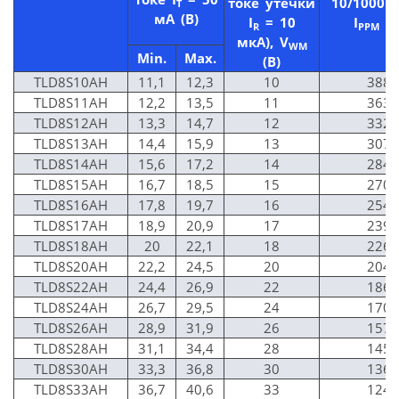
токе утечки
10/1000 м
T
мА (В)
I
= 10
I
(
A
R
PPM
мкА),
V
WM
Min.
Max.
(В)
TLD8S10AH
11,1
12,3
10
388
TLD8S11AH
12,2
13,5
11
363
TLD8S12AH
13,3
14,7
12
332
TLD8S13AH
14,4
15,9
13
307
TLD8S14AH
15,6
17,2
14
284
TLD8S15AH
16,7
18,5
15
270
TLD8S16AH
17,8
19,7
16
254
TLD8S17AH
18,9
20,9
17
239
TLD8S18AH
20
22,1
18
226
TLD8S20AH
22,2
24,5
20
204
TLD8S22AH
24,4
26,9
22
186
TLD8S24AH
26,7
29,5
24
170
TLD8S26AH
28,9
31,9
26
157
TLD8S28AH
31,1
34,4
28
145
TLD8S30AH
33,3
36,8
30
136
TLD8S33AH
36,7
40,6
33
124