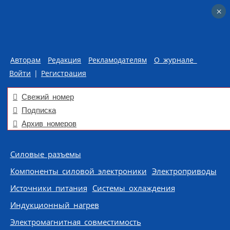
×
×
Авторам
Редакция
Рекламодателям
О журнале
Войти
|
Регистрация
Свежий номер
Подписка
Архив номеров
Skip to content
Силовые разъемы
Компоненты силовой электроники
Электроприводы
Источники питания
Системы охлаждения
Индукционный нагрев
Электромагнитная совместимость