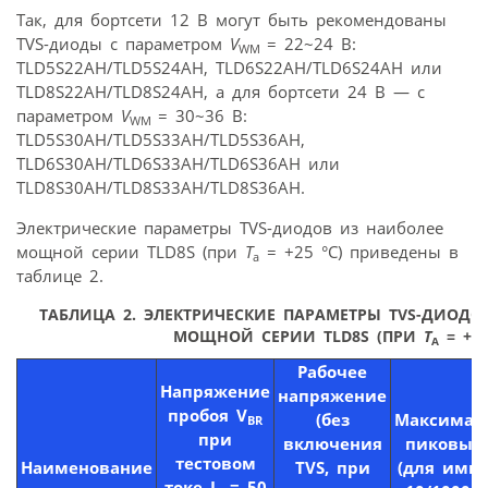
Так, для бортсети 12 В могут быть рекомендованы
TVS-диоды с параметром
V
= 22~24 В:
WM
TLD5S22AH/TLD5S24AH, TLD6S22AH/TLD6S24AH или
TLD8S22AH/TLD8S24AH, а для бортсети 24 В — с
параметром
V
= 30~36 В:
WM
TLD5S30AH/TLD5S33AH/TLD5S36AH,
TLD6S30AH/TLD6S33AH/TLD6S36AH или
TLD8S30AH/TLD8S33AH/TLD8S36AH.
Электрические параметры TVS-диодов из наиболее
мощной серии TLD8S (при
T
= +25 °C) приведены в
a
таблице 2.
ТАБЛИЦА 2. ЭЛЕКТРИЧЕСКИЕ ПАРАМЕТРЫ TVS-ДИОДО
МОЩНОЙ СЕРИИ TLD8S (ПРИ
T
= +25
A
Рабочее
Напряжение
напряжение
пробоя
V
(без
Максимал
BR
при
включения
пиковый
тестовом
Наименование
TVS
, при
(для имп
токе
I
= 50