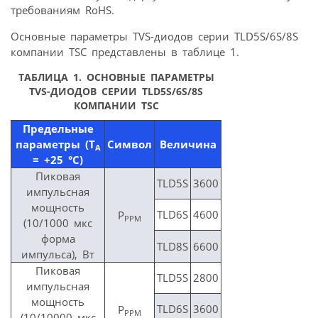
требованиям RoHS.
Основные параметры TVS-диодов серии TLD5S/6S/8S
компании TSC представлены в таблице 1.
ТАБЛИЦА 1. ОСНОВНЫЕ ПАРАМЕТРЫ
TVS-ДИОДОВ СЕРИИ TLD5S/6S/8S
КОМПАНИИ TSC
Предельные
параметры (T
Символ
Величина
A
= +25 °C)
Пиковая
TLD5S
3600
импульсная
мощность
TLD6S
4600
P
PPM
(10/1000 мкс
форма
TLD8S
6600
импульса), Вт
Пиковая
TLD5S
2800
импульсная
мощность
TLD6S
3600
P
PPM
(10/10000 мкс