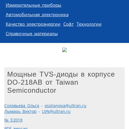
Измерительные приборы
Автомобильная электроника
Качество электроэнергии
Софт
Технологии
Справочные материалы
Мощные TVS-диоды в корпусе
DO-218AB от Taiwan
Semiconductor
Соловьева Ольга
-
osolovyova@ultran.ru
Лымарь Виктор
-
LVN@ultran.ru
№ 5’2018
PDF версия