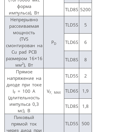
форма
TLD8S
5200
импульса), Вт
Непрерывно
TLD5S
5
рассеиваемая
мощность
(TVS
P
TLD6S
6
D
смонтирован на
Cu pad PCB
размером 16×16
TLD8S
8
2
мм
), Вт
Прямое
TLD5S
2
напряжение на
диоде при токе
TLD6S
1,9
I
= 100 A
V
F
F, MAX
(длительность
импульса 0,3
TLD8S
1,8
мс), В
Пиковый
TLD5S
500
прямой ток
через диод при