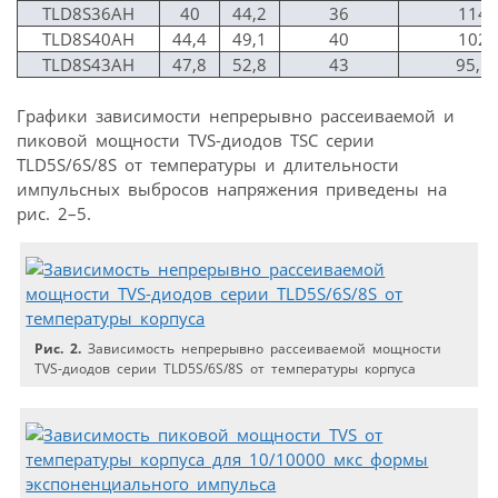
TLD8S36AH
40
44,2
36
114
TLD8S40AH
44,4
49,1
40
102
TLD8S43AH
47,8
52,8
43
95,1
Графики зависимости непрерывно рассеиваемой и
пиковой мощности TVS-диодов TSC серии
TLD5S/6S/8S от температуры и длительности
импульсных выбросов напряжения приведены на
рис. 2–5.
Риc. 2.
Зависимость непрерывно рассеиваемой мощности
TVS-диодов серии TLD5S/6S/8S от температуры корпуса