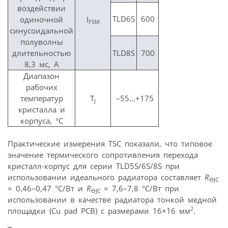
воздействии
TLD6S
600
одиночной
I
FSM
синусоидальной
полуволны
длительностью
TLD8S
700
8,3 мс, А
Диапазон
рабочих
температур
T
–55…+175
J
кристалла и
корпуса, °C
Практические измерения TSC показали, что типовое
значение термического сопротивления перехода
кристалл-корпус для серии TLD5S/6S/8S при
использовании идеального радиатора составляет
R
Ө
JC
= 0,46–0,47 °C/Вт и
R
= 7,6–7,8 °C/Вт при
Ө
JC
использовании в качестве радиатора тонкой медной
2
площадки (Cu pad PCB) с размерами 16×16 мм
.