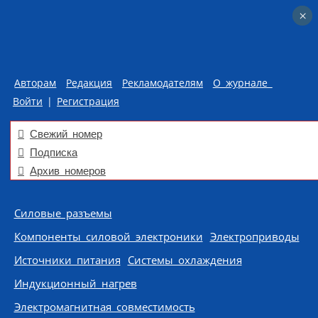
×
×
Авторам
Редакция
Рекламодателям
О журнале
Войти
|
Регистрация
Свежий номер
Подписка
Архив номеров
Skip to content
Силовые разъемы
Компоненты силовой электроники
Электроприводы
Источники питания
Системы охлаждения
Индукционный нагрев
Электромагнитная совместимость