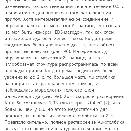
изменений, так как генерации тепла в течение 0,5 с
недостаточно для значительного расплавления
припоя. Хотя интерметаллическое соединение и
образовывалось на межфазной границе, его состав
не мог быть измерен EDS-методом, так как слой
интерметаллида был менее 1 мкм. Когда время
соединения было увеличено до 1 с, весь объем
припоя расплавился (рис. 9б). Интерметаллид
образовался на межфазной границе, и его
иглообразная структура распространилась по всей
площади припоя. Когда время соединения было
увеличено до 2 с, то большая часть Au-столбика
растворилась в расплавленном припое, и
наблюдалась морфология толстого слоя
интерметаллида (рис. 9в). Хотя скорость растворения
Au в Sn составляет 1,33 мкм/с при +204 °С [2], что
больше, чем у Cu, но этого недостаточно для
полного расплавления золотого столбика за 2 с.
Предположительно, полное растворение Au-столбика
вызвано высокой температурой вследствие малого