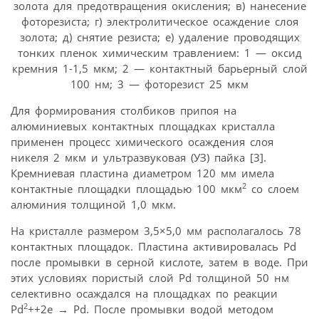
золота для предотвращения окисления; в) нанесение
фоторезиста; г) электролитическое осаждение слоя
золота; д) снятие резиста; е) удаление проводящих
тонких пленок химическим травлением: 1 — оксид
кремния 1-1,5 мкм; 2 — контактный барьерный слой
100 нм; 3 — фоторезист 25 мкм
Для формирования столбиков припоя на
алюминиевых контактных площадках кристалла
применен процесс химического осаждения слоя
никеля 2 мкм и ультразвуковая (УЗ) пайка [3].
Кремниевая пластина диаметром 120 мм имела
2
контактные площадки площадью 100 мкм
со слоем
алюминия толщиной 1,0 мкм.
На кристалле размером 3,5×5,0 мм располагалось 78
контактных площадок. Пластина активировалась Pd
после промывки в серной кислоте, затем в воде. При
этих условиях пористый слой Pd толщиной 50 нм
селективно осаждался на площадках по реакции
2
Pd
++2е → Pd. После промывки водой методом