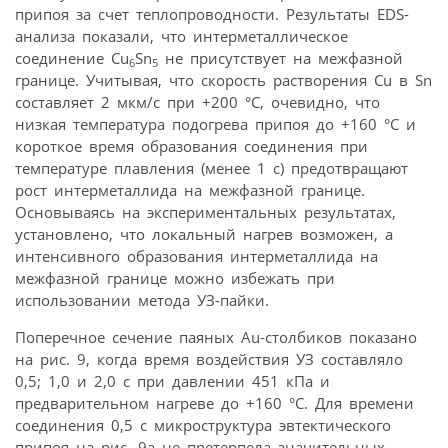
припоя за счет теплопроводности. Результаты EDS-
анализа показали, что интерметаллическое
соединение Cu
Sn
не присутствует на межфазной
6
5
границе. Учитывая, что скорость растворения Cu в Sn
составляет 2 мкм/с при +200 °С, очевидно, что
низкая температура подогрева припоя до +160 °С и
короткое время образования соединения при
температуре плавления (менее 1 с) предотвращают
рост интерметаллида на межфазной границе.
Основываясь на экспериментальных результатах,
установлено, что локальный нагрев возможен, а
интенсивного образования интерметаллида на
межфазной границе можно избежать при
использовании метода УЗ-пайки.
Поперечное сечение паяных Au-столбиков показано
на рис. 9, когда время воздействия УЗ составляло
0,5; 1,0 и 2,0 с при давлении 451 кПа и
предварительном нагреве до +160 °С. Для времени
соединения 0,5 с микроструктура эвтектического
припоя на рис. 9а не претерпела значительных