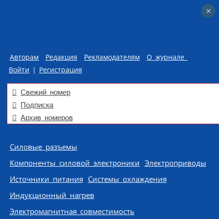
×
×
Авторам
Редакция
Рекламодателям
О журнале
Войти
|
Регистрация
Свежий номер
Подписка
Архив номеров
Skip to content
Силовые разъемы
Компоненты силовой электроники
Электроприводы
Источники питания
Системы охлаждения
Индукционный нагрев
Электромагнитная совместимость