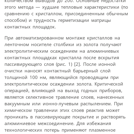
количеством выводов до 200. Основные недостатки
этого метода — худшие тепловые характеристики (по
сравнению с кристаллом, присоединенным обычным
способом) и трудность герметизации матрицы
контактных площадок.
При автоматизированном монтаже кристаллов на
ленточном носителе столбики из золота получают
электролитическим осаждением на алюминиевых
контактных площадках кристалла после вскрытия
пассивирующего слоя (рис. 1) [2]. После ионной
очистки наносят контактный барьерный слой
толщиной 100 нм, являющийся проводящим при
электролитическом осаждении золота. Критической
операцией, влияющей на выход годных приборов,
является селективное травление слоев, нанесенных
вакуумным или ионно-лучевым распылением. При
химическом травлении этих слоев реактив может
проникать в пассивирующее покрытие и растворять
алюминиевое межсоединение. Для избежания
технологических потерь применяют плазменное