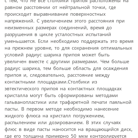
с тем, что не все столбики припоя расположены на
равном расстоянии от нейтральной точки, где
происходит выравнивание поверхностных
напряжений. С увеличением этого расстояния при
неизменных размерах соединений, время до
разрушения в цикле усталостных испытаний
уменьшается. Если необходимо поддержать это время
на прежнем уровне, то для сохранения оптимальных
условий радиус шарика припоя может быть
увеличен вместе с другими размерами. Чем больше
радиус шарика, тем больше область для осаждения
припоя и, следовательно, расстояние между
контактными площадками.Столбики из
эвтектического припоя на контактных площадках
кристалла могут быть сформированы методами
гальванопластики или трафаретной печати паяльной
пасты. В первом методе необходимо нанесение
жидкого флюса на кристалл погружением,
распылением или дозированием. В этих случаях
флюс в виде пасты наносится на вращающийся диск,
где его толщина примерно 50 мкм контролируется